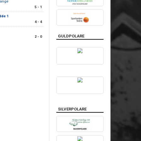
range
5 - 1
dde 1
4 - 4
GULDPOLARE
2 - 0
SILVERPOLARE