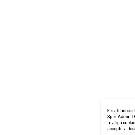
För att hemsid
SportAdmin. De
frivilliga cooki
acceptera des