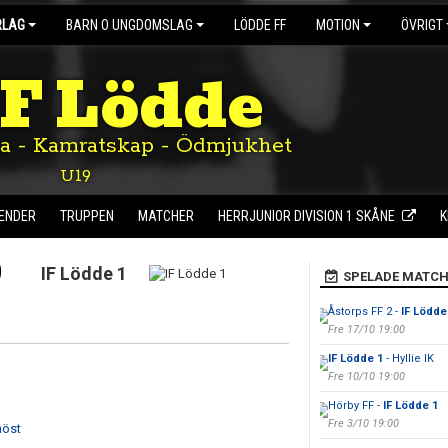
RLAG
BARN O UNGDOMSLAG
LÖDDE FF
MOTION
ÖVRIGT
IF Lödde
ta - Kamratskap - Ödmjukhet
U19
ENDER
TRUPPEN
MATCHER
HERRJUNIOR DIVISION 1 SKÅNE
K
0
IF Lödde 1
SPELADE MATCH
Åstorps FF 2 -
IF Lödde
Fre 17/10 19:00
IF Lödde 1
- Hyllie IK
Fre 10/10 19:00
Hörby FF -
IF Lödde 1
Fre 3/10 19:00
höst