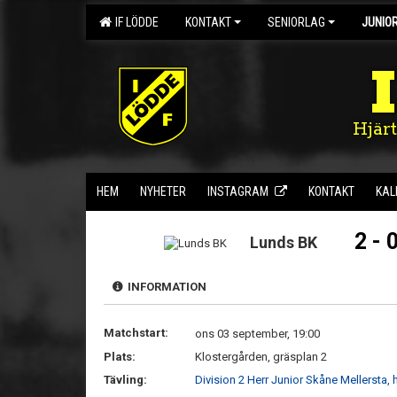
IF LÖDDE
KONTAKT
SENIORLAG
JUNIO
Hjär
HEM
NYHETER
INSTAGRAM
KONTAKT
KAL
2 - 
Lunds BK
INFORMATION
Matchstart:
ons 03 september, 19:00
Plats:
Klostergården, gräsplan 2
Tävling:
Division 2 Herr Junior Skåne Mellersta, 