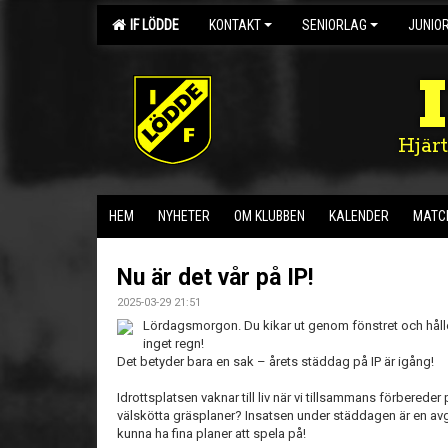
IF LÖDDE
KONTAKT
SENIORLAG
JUNIO
Hjär
HEM
NYHETER
OM KLUBBEN
KALENDER
MATC
Nu är det vår på IP!
2025-03-29 21:51
Lördagsmorgon.
Du kikar ut genom fönstret och hål
inget regn!
Det betyder bara en sak –
årets städdag på IP
är igång!
Idrottsplatsen vaknar till liv när vi tillsammans förberede
välskötta gräsplaner? Insatsen under städdagen är en av
kunna ha fina planer att spela på!