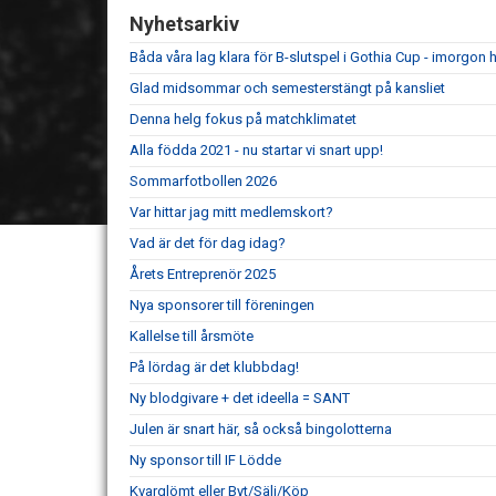
Nyhetsarkiv
Båda våra lag klara för B-slutspel i Gothia Cup - imorgon he
Glad midsommar och semesterstängt på kansliet
Denna helg fokus på matchklimatet
Alla födda 2021 - nu startar vi snart upp!
Sommarfotbollen 2026
Var hittar jag mitt medlemskort?
Vad är det för dag idag?
Årets Entreprenör 2025
Nya sponsorer till föreningen
Kallelse till årsmöte
På lördag är det klubbdag!
Ny blodgivare + det ideella = SANT
Julen är snart här, så också bingolotterna
Ny sponsor till IF Lödde
Kvarglömt eller Byt/Sälj/Köp