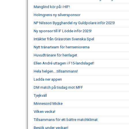
Manglind kör på i HIF!
Holmgrens ny silversponsor
NP Nilsson Bygghandel ny Guldpolare inför 2025!
Ny sponsor till IF Lödde inför 2025!
Intäkter från Gräsroten Svenska Spel
Nytt tränarteam för herrseniorerna
Huvudtränare för herrlaget
Ellen André uttagen i F15-landslaget!
Hela helgen….tillsammans!
Ladda ner appen
DM match på tisdag mot MFF
Tjejkväll
Minnesord Micke
Vilken vecka!
Tillsammans för ett bättre matchklimat
Besök under veckan!