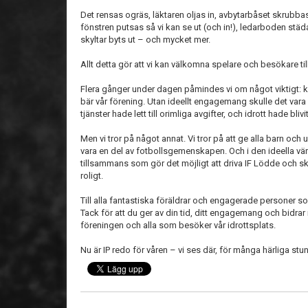
Det rensas ogräs, läktaren oljas in, avbytarbåset skrubba
fönstren putsas så vi kan se ut (och in!), ledarboden st
skyltar byts ut – och mycket mer.
Allt detta gör att vi kan välkomna spelare och besökare til
Flera gånger under dagen påmindes vi om något viktigt:
k
bär vår förening. Utan ideellt engagemang skulle det vara 
tjänster hade lett till orimliga avgifter, och idrott hade blivi
Men vi tror på något annat. Vi tror på att ge
alla barn och
vara en del av fotbollsgemenskapen. Och i den ideella vä
tillsammans
som gör det möjligt att driva IF Lödde och s
roligt.
Till alla fantastiska föräldrar och engagerade personer s
Tack för att du ger av din tid, ditt engagemang och bidrar int
föreningen och alla som besöker vår idrottsplats.
Nu är IP redo för våren – vi ses där, för många härliga st