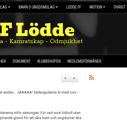
RLAG
BARN O UNGDOMSLAG
LÖDDE FF
MOTION
ÖVRIGT
IF Lödde
ta - Kamratskap - Ödmjukhet
HER
DOKUMENT
KLUBBSHOPEN
MEDLEMSFÖRMÅNER
<
>
ler andan…
JAAAAA!
Vädergudarna är med oss –
r planerna inför säsongen. För vad vore fotboll utan
görande grund för att våra barn och ungdomar ska