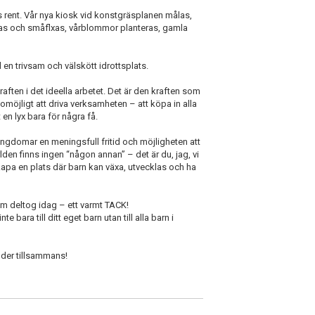
s rent. Vår nya kiosk vid konstgräsplanen målas,
ädas och småflxas, vårblommor planteras, gamla
l en trivsam och välskött idrottsplats.
raften i det ideella arbetet.
Det är den kraften som
omöjligt att driva verksamheten – att köpa in alla
t en lyx bara för några få.
 ungdomar
en meningsfull fritid och möjligheten att
rlden finns ingen “någon annan” –
det är du, jag, vi
kapa en plats där barn kan växa, utvecklas och ha
om deltog idag – ett varmt TACK!
e bara till ditt eget barn utan till
alla barn
i
under tillsammans!