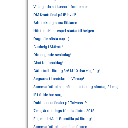
Vi är glada att kunna informera er….
DM Kvartsfinal på IP ikväll!
Arbete kring stora läktaren
Höstens Knattespel startar till helgen
Dags för nästa cup :-)
Cuphelg i Skövde!
Obesegrade seniorlag!
Glad Nationaldag!
Gåfotboll - lördag 3/6 kl 10 drar vi igång!
Segrarna i Landskrona Vårcup!
Sommarfotbollsanmälan - sista dag söndag 21 maj
IF Lödde har sorg
Dubbla seriefinaler på Tolvans IP!
7 maj är det dags för alla födda 2018
Följ med HA till Bromölla på lördag!
Sommarfotboll - anmälan öppen