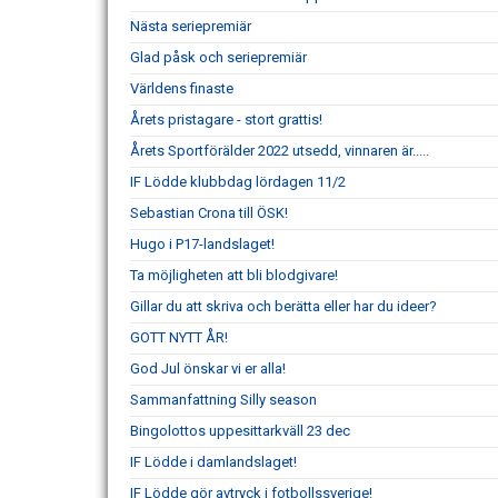
Nästa seriepremiär
Glad påsk och seriepremiär
Världens finaste
Årets pristagare - stort grattis!
Årets Sportförälder 2022 utsedd, vinnaren är.....
IF Lödde klubbdag lördagen 11/2
Sebastian Crona till ÖSK!
Hugo i P17-landslaget!
Ta möjligheten att bli blodgivare!
Gillar du att skriva och berätta eller har du ideer?
GOTT NYTT ÅR!
God Jul önskar vi er alla!
Sammanfattning Silly season
Bingolottos uppesittarkväll 23 dec
IF Lödde i damlandslaget!
IF Lödde gör avtryck i fotbollssverige!