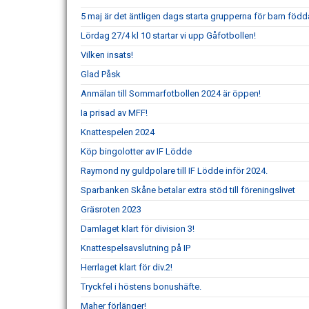
5 maj är det äntligen dags starta grupperna för barn född
Lördag 27/4 kl 10 startar vi upp Gåfotbollen!
Vilken insats!
Glad Påsk
Anmälan till Sommarfotbollen 2024 är öppen!
Ia prisad av MFF!
Knattespelen 2024
Köp bingolotter av IF Lödde
Raymond ny guldpolare till IF Lödde inför 2024.
Sparbanken Skåne betalar extra stöd till föreningslivet
Gräsroten 2023
Damlaget klart för division 3!
Knattespelsavslutning på IP
Herrlaget klart för div.2!
Tryckfel i höstens bonushäfte.
Maher förlänger!