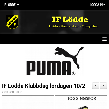
IF LÖDDE
LOGGA IN
IF Lödde
Hjärta - Kamratskap - Ödmjukhet
HEM
NYHETER
OM KLUBBEN
KALENDER
IF Lödde Klubbdag lördagen 10/2
<
>
MATCHER
2018-02-03 00:31
DOKUMENT