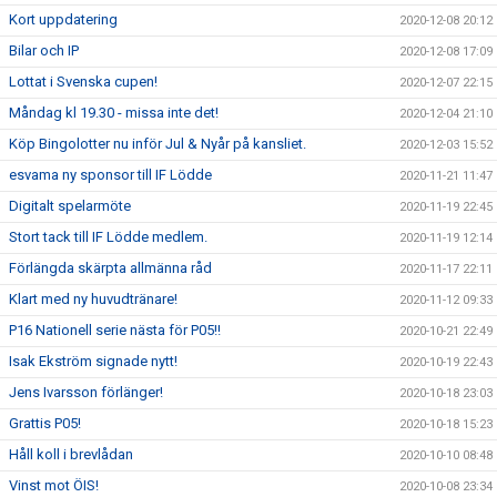
Kort uppdatering
2020-12-08 20:12
Bilar och IP
2020-12-08 17:09
Lottat i Svenska cupen!
2020-12-07 22:15
Måndag kl 19.30 - missa inte det!
2020-12-04 21:10
Köp Bingolotter nu inför Jul & Nyår på kansliet.
2020-12-03 15:52
esvama ny sponsor till IF Lödde
2020-11-21 11:47
Digitalt spelarmöte
2020-11-19 22:45
Stort tack till IF Lödde medlem.
2020-11-19 12:14
Förlängda skärpta allmänna råd
2020-11-17 22:11
Klart med ny huvudtränare!
2020-11-12 09:33
P16 Nationell serie nästa för P05!!
2020-10-21 22:49
Isak Ekström signade nytt!
2020-10-19 22:43
Jens Ivarsson förlänger!
2020-10-18 23:03
Grattis P05!
2020-10-18 15:23
Håll koll i brevlådan
2020-10-10 08:48
Vinst mot ÖIS!
2020-10-08 23:34