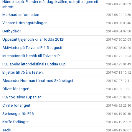
Händelse på IP under måndagskvällen, och ytterligare ett
2017-08-25 09:39
inbrott!
Marknadsinformation
2017-08-21 10:30
Vinnare i trixningstävlingen.
2017-08-08 09:46
Derbydax!!!
2017-08-04 07:30
Uppstart tjejer och killar födda 2012!
2017-07-30 20:05
Aktiviteter på Tolvans IP 4-5 augusti
2017-07-28 00:26
Internationellt besök till Tolvans IP
2017-07-21 16:23
P03 spelar åttondelsfinal i Gothia Cup
2017-07-21 01:49
Biljetter till 75 års festen!
2017-07-13 10:12
Alexander Norrman i final med Skånelaget
2017-07-07 17:41
Oliver förlänger!
2017-07-03 13:21
P02 tog silver i Spanien!
2017-07-01 09:15
Chrille förlänger!
2017-06-22 23:30
Serieseger för P16!
2017-06-19 07:40
Koffe förlänger!
2017-06-15 23:52
Tack!
2017-06-12 09:07