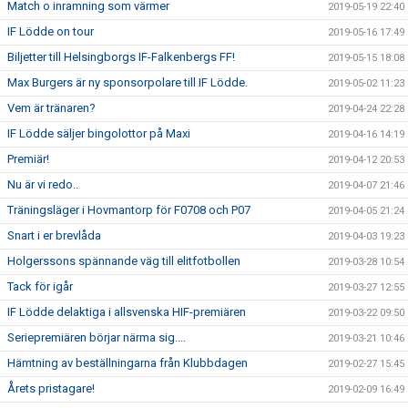
Match o inramning som värmer
2019-05-19 22:40
IF Lödde on tour
2019-05-16 17:49
Biljetter till Helsingborgs IF-Falkenbergs FF!
2019-05-15 18:08
Max Burgers är ny sponsorpolare till IF Lödde.
2019-05-02 11:23
Vem är tränaren?
2019-04-24 22:28
IF Lödde säljer bingolottor på Maxi
2019-04-16 14:19
Premiär!
2019-04-12 20:53
Nu är vi redo..
2019-04-07 21:46
Träningsläger i Hovmantorp för F0708 och P07
2019-04-05 21:24
Snart i er brevlåda
2019-04-03 19:23
Holgerssons spännande väg till elitfotbollen
2019-03-28 10:54
Tack för igår
2019-03-27 12:55
IF Lödde delaktiga i allsvenska HIF-premiären
2019-03-22 09:50
Seriepremiären börjar närma sig....
2019-03-21 10:46
Hämtning av beställningarna från Klubbdagen
2019-02-27 15:45
Årets pristagare!
2019-02-09 16:49