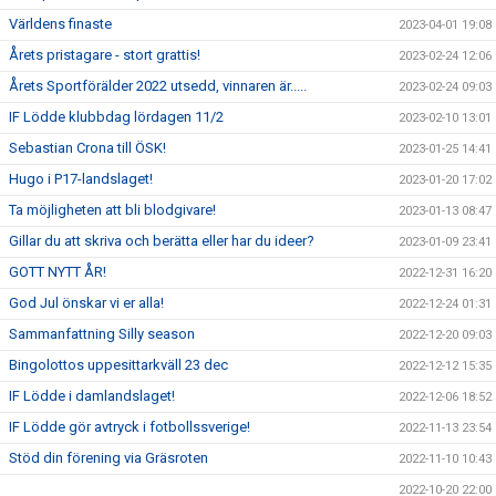
Världens finaste
2023-04-01 19:08
Årets pristagare - stort grattis!
2023-02-24 12:06
Årets Sportförälder 2022 utsedd, vinnaren är.....
2023-02-24 09:03
IF Lödde klubbdag lördagen 11/2
2023-02-10 13:01
Sebastian Crona till ÖSK!
2023-01-25 14:41
Hugo i P17-landslaget!
2023-01-20 17:02
Ta möjligheten att bli blodgivare!
2023-01-13 08:47
Gillar du att skriva och berätta eller har du ideer?
2023-01-09 23:41
GOTT NYTT ÅR!
2022-12-31 16:20
God Jul önskar vi er alla!
2022-12-24 01:31
Sammanfattning Silly season
2022-12-20 09:03
Bingolottos uppesittarkväll 23 dec
2022-12-12 15:35
IF Lödde i damlandslaget!
2022-12-06 18:52
IF Lödde gör avtryck i fotbollssverige!
2022-11-13 23:54
Stöd din förening via Gräsroten
2022-11-10 10:43
2022-10-20 22:00