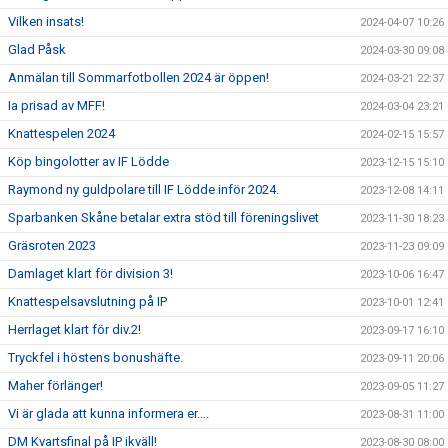
Vilken insats!
2024-04-07 10:26
Glad Påsk
2024-03-30 09:08
Anmälan till Sommarfotbollen 2024 är öppen!
2024-03-21 22:37
Ia prisad av MFF!
2024-03-04 23:21
Knattespelen 2024
2024-02-15 15:57
Köp bingolotter av IF Lödde
2023-12-15 15:10
Raymond ny guldpolare till IF Lödde inför 2024.
2023-12-08 14:11
Sparbanken Skåne betalar extra stöd till föreningslivet
2023-11-30 18:23
Gräsroten 2023
2023-11-23 09:09
Damlaget klart för division 3!
2023-10-06 16:47
Knattespelsavslutning på IP
2023-10-01 12:41
Herrlaget klart för div.2!
2023-09-17 16:10
Tryckfel i höstens bonushäfte.
2023-09-11 20:06
Maher förlänger!
2023-09-05 11:27
Vi är glada att kunna informera er….
2023-08-31 11:00
DM Kvartsfinal på IP ikväll!
2023-08-30 08:00