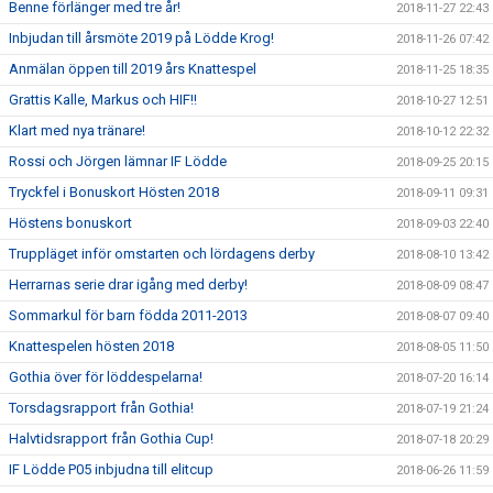
Benne förlänger med tre år!
2018-11-27 22:43
Inbjudan till årsmöte 2019 på Lödde Krog!
2018-11-26 07:42
Anmälan öppen till 2019 års Knattespel
2018-11-25 18:35
Grattis Kalle, Markus och HIF!!
2018-10-27 12:51
Klart med nya tränare!
2018-10-12 22:32
Rossi och Jörgen lämnar IF Lödde
2018-09-25 20:15
Tryckfel i Bonuskort Hösten 2018
2018-09-11 09:31
Höstens bonuskort
2018-09-03 22:40
Truppläget inför omstarten och lördagens derby
2018-08-10 13:42
Herrarnas serie drar igång med derby!
2018-08-09 08:47
Sommarkul för barn födda 2011-2013
2018-08-07 09:40
Knattespelen hösten 2018
2018-08-05 11:50
Gothia över för löddespelarna!
2018-07-20 16:14
Torsdagsrapport från Gothia!
2018-07-19 21:24
Halvtidsrapport från Gothia Cup!
2018-07-18 20:29
IF Lödde P05 inbjudna till elitcup
2018-06-26 11:59