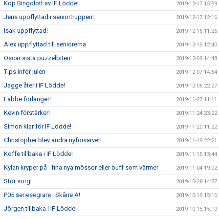
Köp Bingolott av IF Lödde!
2019-12-17 15:59
Jens uppflyttad i seniortruppen!
2019-12-17 12:16
Isak uppflyttad!
2019-12-16 11:26
Alex uppflyttad till seniorerna
2019-12-15 12:40
Oscar sista puzzelbiten!
2019-12-09 14:48
Tips inför julen
2019-12-07 14:54
Jagge åter i IF Lödde!
2019-12-06 22:27
Fabbe förlänger!
2019-11-27 11:11
Kevin förstärker!
2019-11-24 23:22
Simon klar för IF Lödde!
2019-11-20 11:22
Christopher blev andra nyförvärvet!
2019-11-19 22:21
Koffe tillbaka i IF Lödde!
2019-11-15 13:44
Kylan kryper på - fina nya mössor eller buff som värmer
2019-11-04 19:02
Stor sorg!
2019-10-28 14:57
P05 seriesegrare i Skåne A!
2019-10-19 15:16
Jörgen tillbaka i IF Lödde!
2019-10-15 15:10