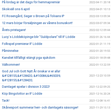
På lördag är det dags för hemmapremiär
2022-04-11 20:18
Skokväll ons 6 april
2022-04-01 10:13
FC Rosengård, Seger o Brown på Tolvans IP
2022-03-13 09:34
12 mars börjar försäljningen av vårens bonuskort!
2022-03-07 09:34
Årets pristagare!
2022-02-12 09:44
Lucy´s Löddeköpinge blir "Guldpolare" till IF Lödde
2022-01-26 16:44
Folkspel premierar IF Lödde
2022-01-21 11:19
Påminnelse
2022-01-20 19:55
Kansliet tillfälligt stängt pga sjukdom
2022-01-18 09:48
Välkommen!
2022-01-13 22:59
God Jul och Gott Nytt År önskar vi er alla!
&#128155;&#128420; &#10084;&#65039;
2021-12-23 10:59
&#128155;&#128420;
Damlaget spelar i division 3 2022!
2021-12-22 09:25
Köp Bingolottor av IF Lödde
2021-12-16 20:24
Tack!
2021-12-08 16:41
Skånesport summerar herr- och damlagets säsonger!
2021-11-29 15:13