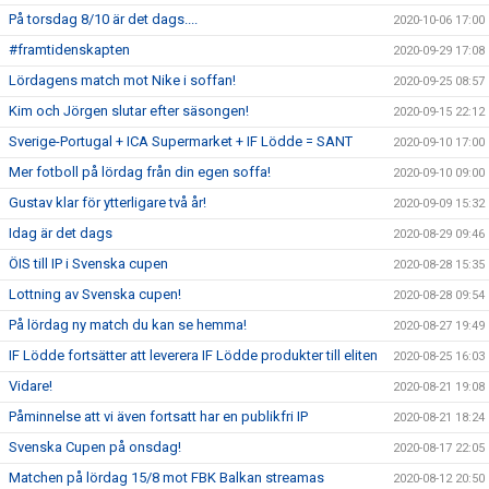
På torsdag 8/10 är det dags....
2020-10-06 17:00
#framtidenskapten
2020-09-29 17:08
Lördagens match mot Nike i soffan!
2020-09-25 08:57
Kim och Jörgen slutar efter säsongen!
2020-09-15 22:12
Sverige-Portugal + ICA Supermarket + IF Lödde = SANT
2020-09-10 17:00
Mer fotboll på lördag från din egen soffa!
2020-09-10 09:00
Gustav klar för ytterligare två år!
2020-09-09 15:32
Idag är det dags
2020-08-29 09:46
ÖIS till IP i Svenska cupen
2020-08-28 15:35
Lottning av Svenska cupen!
2020-08-28 09:54
På lördag ny match du kan se hemma!
2020-08-27 19:49
IF Lödde fortsätter att leverera IF Lödde produkter till eliten
2020-08-25 16:03
Vidare!
2020-08-21 19:08
Påminnelse att vi även fortsatt har en publikfri IP
2020-08-21 18:24
Svenska Cupen på onsdag!
2020-08-17 22:05
Matchen på lördag 15/8 mot FBK Balkan streamas
2020-08-12 20:50