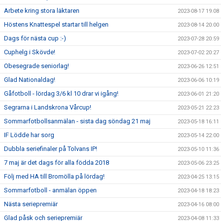
Arbete kring stora läktaren
2023-08-17 19:08
Höstens Knattespel startar till helgen
2023-08-14 20:00
Dags för nästa cup :-)
2023-07-28 20:59
Cuphelg i Skövde!
2023-07-02 20:27
Obesegrade seniorlag!
2023-06-26 12:51
Glad Nationaldag!
2023-06-06 10:19
Gåfotboll - lördag 3/6 kl 10 drar vi igång!
2023-06-01 21:20
Segrarna i Landskrona Vårcup!
2023-05-21 22:23
Sommarfotbollsanmälan - sista dag söndag 21 maj
2023-05-18 16:11
IF Lödde har sorg
2023-05-14 22:00
Dubbla seriefinaler på Tolvans IP!
2023-05-10 11:36
7 maj är det dags för alla födda 2018
2023-05-06 23:25
Följ med HA till Bromölla på lördag!
2023-04-25 13:15
Sommarfotboll - anmälan öppen
2023-04-18 18:23
Nästa seriepremiär
2023-04-16 08:00
Glad påsk och seriepremiär
2023-04-08 11:33