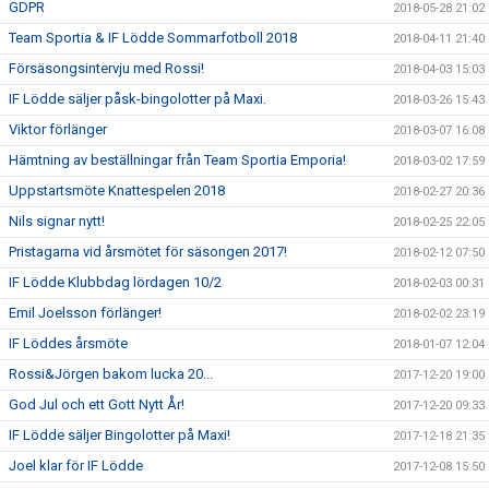
GDPR
2018-05-28 21:02
Team Sportia & IF Lödde Sommarfotboll 2018
2018-04-11 21:40
Försäsongsintervju med Rossi!
2018-04-03 15:03
IF Lödde säljer påsk-bingolotter på Maxi.
2018-03-26 15:43
Viktor förlänger
2018-03-07 16:08
Hämtning av beställningar från Team Sportia Emporia!
2018-03-02 17:59
Uppstartsmöte Knattespelen 2018
2018-02-27 20:36
Nils signar nytt!
2018-02-25 22:05
Pristagarna vid årsmötet för säsongen 2017!
2018-02-12 07:50
IF Lödde Klubbdag lördagen 10/2
2018-02-03 00:31
Emil Joelsson förlänger!
2018-02-02 23:19
IF Löddes årsmöte
2018-01-07 12:04
Rossi&Jörgen bakom lucka 20...
2017-12-20 19:00
God Jul och ett Gott Nytt År!
2017-12-20 09:33
IF Lödde säljer Bingolotter på Maxi!
2017-12-18 21:35
Joel klar för IF Lödde
2017-12-08 15:50