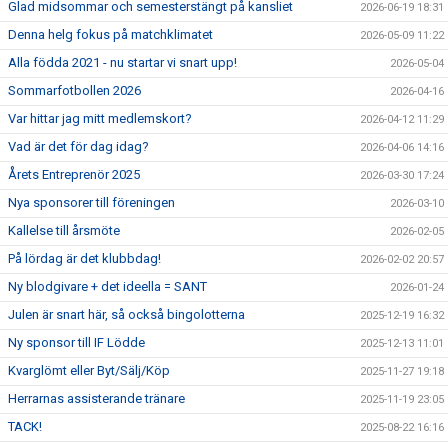
Glad midsommar och semesterstängt på kansliet
2026-06-19 18:31
Denna helg fokus på matchklimatet
2026-05-09 11:22
Alla födda 2021 - nu startar vi snart upp!
2026-05-04
Sommarfotbollen 2026
2026-04-16
Var hittar jag mitt medlemskort?
2026-04-12 11:29
Vad är det för dag idag?
2026-04-06 14:16
Årets Entreprenör 2025
2026-03-30 17:24
Nya sponsorer till föreningen
2026-03-10
Kallelse till årsmöte
2026-02-05
På lördag är det klubbdag!
2026-02-02 20:57
Ny blodgivare + det ideella = SANT
2026-01-24
Julen är snart här, så också bingolotterna
2025-12-19 16:32
Ny sponsor till IF Lödde
2025-12-13 11:01
Kvarglömt eller Byt/Sälj/Köp
2025-11-27 19:18
Herrarnas assisterande tränare
2025-11-19 23:05
TACK!
2025-08-22 16:16