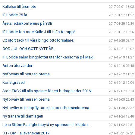
Kallelse till årsmöte
2017-02-01 18:03
IF Lödde 75 år
2017-01-27 11:27
Årets ledarkonferens på YSB
2017-01-20 12:34
IF Lödde fostrade Kalle J till HIFs A-trupp!
2017-01-17 19:26
Ett stort tack till våra bingolottoförsäljare.
2016-12-28 09:17
GOD JUL OCH GOTT NYTT ÅR!
2016-12-21 10:07
IF Lödde säljer bingolotter utanför kassorna på Maxi.
2016-12-19 11:27
Anton återvänder
2016-12-16 07:48
Nyförvärv till herrseniorerna
2016-12-12 11:52
Konstgräset!
2016-12-12 10:04
Stort TACK till alla spelare för ert bidrag under 2016!
2016-12-07 19:13
Nyförvärv till herrseniorerna
2016-12-05 22:43
Nyförvärv och uppflyttade juniorer i herrseniorerna
2016-11-30 22:37
Ny tränare till damlaget!
2016-11-24 12:40
Lena Ström Fastighetsbyrå ny sponsor till klubben.
2016-11-02 19:51
U17 Div 1 allsvenskan 2017!
2016-10-21 07:21