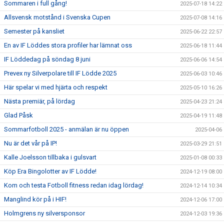
Sommaren i full gång!
2025-07-18 14:22
Allsvensk motstånd i Svenska Cupen
2025-07-08 14:16
Semester på kansliet
2025-06-22 22:57
En av IF Löddes stora profiler har lämnat oss
2025-06-18 11:44
IF Löddedag på söndag 8 juni
2025-06-06 14:54
Prevex ny Silverpolare till IF Lödde 2025
2025-06-03 10:46
Här spelar vi med hjärta och respekt
2025-05-10 16:26
Nästa premiär, på lördag
2025-04-23 21:24
Glad Påsk
2025-04-19 11:48
Sommarfotboll 2025 - anmälan är nu öppen
2025-04-06
Nu är det vår på IP!
2025-03-29 21:51
Kalle Joelsson tillbaka i gulsvart
2025-01-08 00:33
Köp Era Bingolotter av IF Lödde!
2024-12-19 08:00
Kom och testa Fotboll fitness redan idag lördag!
2024-12-14 10:34
Manglind kör på i HIF!
2024-12-06 17:00
Holmgrens ny silversponsor
2024-12-03 19:36