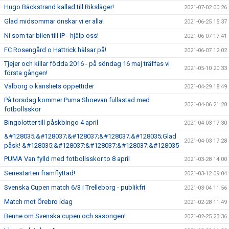
Hugo Bäckstrand kallad till Riksläger!
2021-07-02 00:26
Glad midsommar önskar vi er alla!
2021-06-25 15:37
Ni som tar bilen till IP - hjälp oss!
2021-06-07 17:41
FC Rosengård o Hattrick hälsar på!
2021-06-07 12:02
Tjejer och killar födda 2016 - på söndag 16 maj träffas vi
2021-05-10 20:33
första gången!
Valborg o kansliets öppettider
2021-04-29 18:49
På torsdag kommer Puma Shoevan fullastad med
2021-04-06 21:28
fotbollsskor
Bingolotter till påskbingo 4 april
2021-04-03 17:30
&#128035;&#128037;&#128037;&#128037;&#128035;Glad
2021-04-03 17:28
påsk! &#128035;&#128037;&#128037;&#128037;&#128035
PUMA Van fylld med fotbollsskor to 8 april
2021-03-28 14:00
Seriestarten framflyttad!
2021-03-12 09:04
Svenska Cupen match 6/3 i Trelleborg - publikfri
2021-03-04 11:56
Match mot Örebro idag
2021-02-28 11:49
Benne om Svenska cupen och säsongen!
2021-02-25 23:36