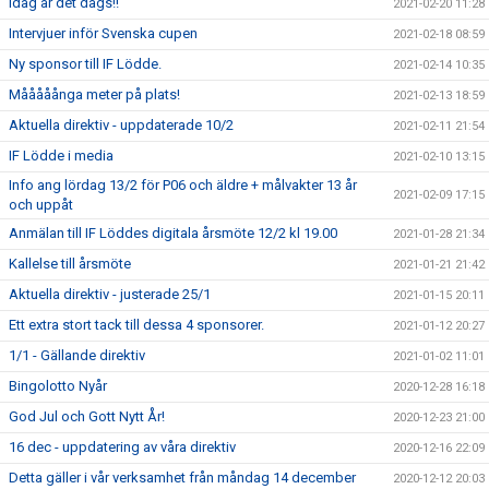
Idag är det dags!!
2021-02-20 11:28
Intervjuer inför Svenska cupen
2021-02-18 08:59
Ny sponsor till IF Lödde.
2021-02-14 10:35
Mååååånga meter på plats!
2021-02-13 18:59
Aktuella direktiv - uppdaterade 10/2
2021-02-11 21:54
IF Lödde i media
2021-02-10 13:15
Info ang lördag 13/2 för P06 och äldre + målvakter 13 år
2021-02-09 17:15
och uppåt
Anmälan till IF Löddes digitala årsmöte 12/2 kl 19.00
2021-01-28 21:34
Kallelse till årsmöte
2021-01-21 21:42
Aktuella direktiv - justerade 25/1
2021-01-15 20:11
Ett extra stort tack till dessa 4 sponsorer.
2021-01-12 20:27
1/1 - Gällande direktiv
2021-01-02 11:01
Bingolotto Nyår
2020-12-28 16:18
God Jul och Gott Nytt År!
2020-12-23 21:00
16 dec - uppdatering av våra direktiv
2020-12-16 22:09
Detta gäller i vår verksamhet från måndag 14 december
2020-12-12 20:03