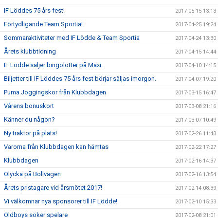
IF Löddes 75 års fest!
2017-05-15 13:13
Förtydligande Team Sportia!
2017-04-25 19:24
Sommaraktiviteter med IF Lödde & Team Sportia
2017-04-24 13:30
Årets klubbtidning
2017-04-15 14:44
IF Lödde säljer bingolotter på Maxi.
2017-04-10 14:15
Biljetter till IF Löddes 75 års fest börjar säljas imorgon.
2017-04-07 19:20
Puma Joggingskor från Klubbdagen
2017-03-15 16:47
Vårens bonuskort
2017-03-08 21:16
Känner du någon?
2017-03-07 10:49
Ny traktor på plats!
2017-02-26 11:43
Varorna från Klubbdagen kan hämtas
2017-02-22 17:27
Klubbdagen
2017-02-16 14:37
Olycka på Bollvägen
2017-02-16 13:54
Årets pristagare vid årsmötet 2017!
2017-02-14 08:39
Vi välkomnar nya sponsorer till IF Lödde!
2017-02-10 15:33
Oldboys söker spelare
2017-02-08 21:01