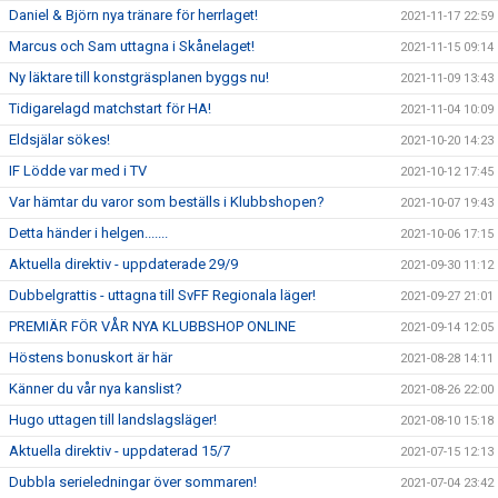
Daniel & Björn nya tränare för herrlaget!
2021-11-17 22:59
Marcus och Sam uttagna i Skånelaget!
2021-11-15 09:14
Ny läktare till konstgräsplanen byggs nu!
2021-11-09 13:43
Tidigarelagd matchstart för HA!
2021-11-04 10:09
Eldsjälar sökes!
2021-10-20 14:23
IF Lödde var med i TV
2021-10-12 17:45
Var hämtar du varor som beställs i Klubbshopen?
2021-10-07 19:43
Detta händer i helgen.......
2021-10-06 17:15
Aktuella direktiv - uppdaterade 29/9
2021-09-30 11:12
Dubbelgrattis - uttagna till SvFF Regionala läger!
2021-09-27 21:01
PREMIÄR FÖR VÅR NYA KLUBBSHOP ONLINE
2021-09-14 12:05
Höstens bonuskort är här
2021-08-28 14:11
Känner du vår nya kanslist?
2021-08-26 22:00
Hugo uttagen till landslagsläger!
2021-08-10 15:18
Aktuella direktiv - uppdaterad 15/7
2021-07-15 12:13
Dubbla serieledningar över sommaren!
2021-07-04 23:42