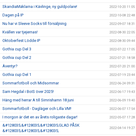
SkandiaMäklarna i Kävlinge, ny guldpolare!
2022-10-20 11:05
Dagen på IP
2022-10-08 22:48
Nu har vi Sleeve Socks till försäljning
2022-09-07 18:31
Kvällen var tjejernas!
2022-08-30 22:05
Oktoberfest Lödde IP
2022-08-30 09:44
Gothia cup Del 3
2022-07-22 17:05
Gothia cup Del 2
2022-07-21 18:58
Äventyr?
2022-07-20 21:00
Gothia cup Del 1
2022-07-19 23:44
Sommarfotboll och Midsommar
2022-06-24 09:31
Sam Hegdal i BoIS över 2025!
2022-06-17 19:43
Häng med herrar A till Simrishamn 18 juni
2022-06-09 19:40
Sommarfotboll - Dagläger och Lilla VM!
2022-06-07 17:54
I morgon är det en av årets roligaste dagar!
2022-05-07 17:28
&#128035;&#128035;&#128035;GLAD PÅSK
2022-04-14 19:27
&#128035;&#128035;&#128035;