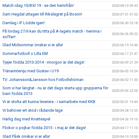
Match idag 10/8 kl 19 - se den hemifrån!
2020-08-10 09:43
Sam Hegdal uttagen till Rikslägret på Bosön!
2020-07-21 01:02
Damlag i IF Lödde igen!
2020-06-30 23:18
På lördag 27/6 kan du titta på A-lagets match - hemma i
2020-06-26 00:22
soffan!
Glad Midsommar önskar vi er alla!
2020-06-19 10:46
Sommarfotboll o Lilla EM
2020-06-17 21:47
Tjejer födda 2013-2014 - imorgon är det dags!
2020-06-09 21:29
Tränarintervju med Gustav i U19
2020-06-05 10:24
TV: Johansson&Jansson hos Fotbollshörnan
2020-06-02 11:33
Som vi har längtat - nu är det dags starta upp grupperna för
2020-05-04 22:00
barn födda 2015
Vi är stolta att kunna leverera - i samarbete med KKB
2020-05-01 19:44
Vi behöver ert stöd i rådande läge
2020-04-28 12:55
Härlig dag med Knattespel
2020-04-26 19:10
Flickor o pojkar födda 2015 - i maj är det dags!
2020-04-17 11:10
Glad Påsk önskar vi er alla!
2020-04-10 10:00