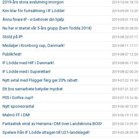
2019-års stora avslutning imorgon
2019-10-04 18:10
Kim klar för fortsättning i IF Lödde!
2019-09-09 12:29
Ännu finare IP - vi behöver din hjälp
2019-09-01 19:53
Nu har vi startat vår 5-års grupp (barn födda 2014)
2019-08-30 08:00
Stöld på IP!
2019-08-23 07:17
Medaljer i Kronborg cup, Danmark!
2019-08-11 17:11
Publikfest!
2019-08-07 12:24
IF Lödde med HIF i Danmark!
2019-08-06 17:00
IF Lödde med i Superettan!
2019-08-02 00:29
Nytt avtal med Flügger färg ger 20% rabatt
2019-07-22 19:34
Ett bra samarbete betyder mycket
2019-07-21 22:57
P05 i Gothia cup!!
2019-07-19 16:36
Nytt sponsoravtal
2019-06-30 12:07
Malmö FF i DM!
2019-06-19 11:05
Fantastisk vinst av Herrarna i DM över Landskrona BOIS!
2019-06-13 09:31
Spelare från IF Lödde uttagen till U21-landslaget!
2019-05-28 09:18