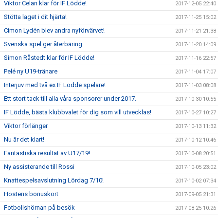
Viktor Celan klar för IF Lödde!
2017-12-05 22:40
Stötta laget i dit hjärta!
2017-11-25 15:02
Cimon Lydén blev andra nyförvärvet!
2017-11-21 21:38
Svenska spel ger återbäring.
2017-11-20 14:09
Simon Råstedt klar för IF Lödde!
2017-11-16 22:57
Pelé ny U19-tränare
2017-11-04 17:07
Interjuv med två ex IF Lödde spelare!
2017-11-03 08:08
Ett stort tack till alla våra sponsorer under 2017.
2017-10-30 10:55
IF Lödde, bästa klubbvalet för dig som vill utvecklas!
2017-10-27 10:27
Viktor förlänger
2017-10-13 11:32
Nu är det klart!
2017-10-12 10:46
Fantastiska resultat av U17/19!
2017-10-08 20:51
Ny assisterande till Rossi
2017-10-05 23:02
Knattespelsavslutning Lördag 7/10!
2017-10-02 07:34
Höstens bonuskort
2017-09-05 21:31
Fotbollshörnan på besök
2017-08-25 10:26