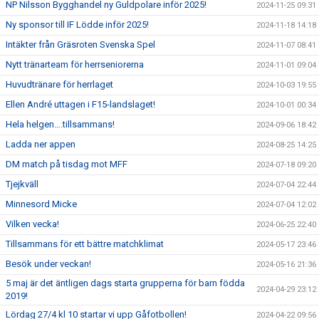
NP Nilsson Bygghandel ny Guldpolare inför 2025!
2024-11-25 09:31
Ny sponsor till IF Lödde inför 2025!
2024-11-18 14:18
Intäkter från Gräsroten Svenska Spel
2024-11-07 08:41
Nytt tränarteam för herrseniorerna
2024-11-01 09:04
Huvudtränare för herrlaget
2024-10-03 19:55
Ellen André uttagen i F15-landslaget!
2024-10-01 00:34
Hela helgen….tillsammans!
2024-09-06 18:42
Ladda ner appen
2024-08-25 14:25
DM match på tisdag mot MFF
2024-07-18 09:20
Tjejkväll
2024-07-04 22:44
Minnesord Micke
2024-07-04 12:02
Vilken vecka!
2024-06-25 22:40
Tillsammans för ett bättre matchklimat
2024-05-17 23:46
Besök under veckan!
2024-05-16 21:36
5 maj är det äntligen dags starta grupperna för barn födda
2024-04-29 23:12
2019!
Lördag 27/4 kl 10 startar vi upp Gåfotbollen!
2024-04-22 09:56