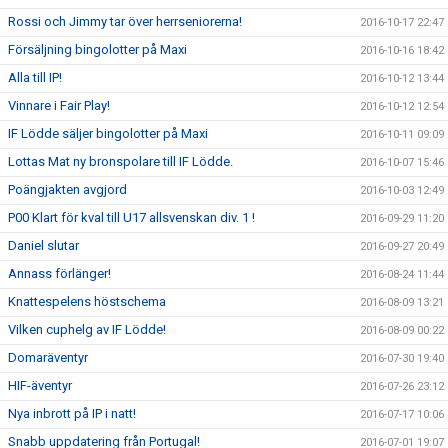
Rossi och Jimmy tar över herrseniorerna!
2016-10-17 22:47
Försäljning bingolotter på Maxi
2016-10-16 18:42
Alla till IP!
2016-10-12 13:44
Vinnare i Fair Play!
2016-10-12 12:54
IF Lödde säljer bingolotter på Maxi
2016-10-11 09:09
Lottas Mat ny bronspolare till IF Lödde.
2016-10-07 15:46
Poängjakten avgjord
2016-10-03 12:49
P00 Klart för kval till U17 allsvenskan div. 1 !
2016-09-29 11:20
Daniel slutar
2016-09-27 20:49
Annass förlänger!
2016-08-24 11:44
Knattespelens höstschema
2016-08-09 13:21
Vilken cuphelg av IF Lödde!
2016-08-09 00:22
Domaräventyr
2016-07-30 19:40
HIF-äventyr
2016-07-26 23:12
Nya inbrott på IP i natt!
2016-07-17 10:06
Snabb uppdatering från Portugal!
2016-07-01 19:07