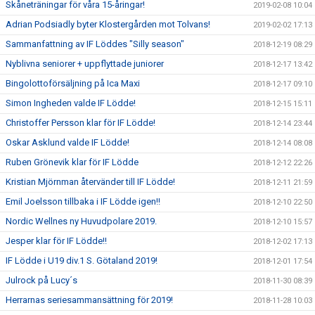
Skåneträningar för våra 15-åringar!
2019-02-08 10:04
Adrian Podsiadly byter Klostergården mot Tolvans!
2019-02-02 17:13
Sammanfattning av IF Löddes "Silly season"
2018-12-19 08:29
Nyblivna seniorer + uppflyttade juniorer
2018-12-17 13:42
Bingolottoförsäljning på Ica Maxi
2018-12-17 09:10
Simon Ingheden valde IF Lödde!
2018-12-15 15:11
Christoffer Persson klar för IF Lödde!
2018-12-14 23:44
Oskar Asklund valde IF Lödde!
2018-12-14 08:08
Ruben Grönevik klar för IF Lödde
2018-12-12 22:26
Kristian Mjörnman återvänder till IF Lödde!
2018-12-11 21:59
Emil Joelsson tillbaka i IF Lödde igen!!
2018-12-10 22:50
Nordic Wellnes ny Huvudpolare 2019.
2018-12-10 15:57
Jesper klar för IF Lödde!!
2018-12-02 17:13
IF Lödde i U19 div.1 S. Götaland 2019!
2018-12-01 17:54
Julrock på Lucy´s
2018-11-30 08:39
Herrarnas seriesammansättning för 2019!
2018-11-28 10:03