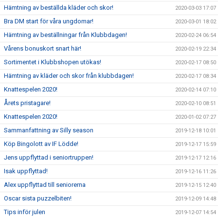
Hämtning av beställda kläder och skor!
2020-03-03 17:07
Bra DM start för våra ungdomar!
2020-03-01 18:02
Hämtning av beställningar från Klubbdagen!
2020-02-24 06:54
Vårens bonuskort snart här!
2020-02-19 22:34
Sortimentet i Klubbshopen utökas!
2020-02-17 08:50
Hämtning av kläder och skor från klubbdagen!
2020-02-17 08:34
Knattespelen 2020!
2020-02-14 07:10
Årets pristagare!
2020-02-10 08:51
Knattespelen 2020!
2020-01-02 07:27
Sammanfattning av Silly season
2019-12-18 10:01
Köp Bingolott av IF Lödde!
2019-12-17 15:59
Jens uppflyttad i seniortruppen!
2019-12-17 12:16
Isak uppflyttad!
2019-12-16 11:26
Alex uppflyttad till seniorerna
2019-12-15 12:40
Oscar sista puzzelbiten!
2019-12-09 14:48
Tips inför julen
2019-12-07 14:54