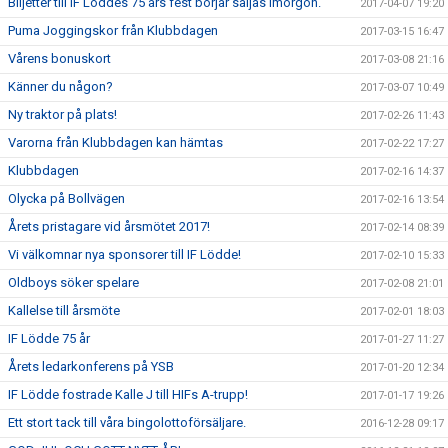
Biljetter till IF Löddes 75 års fest börjar säljas imorgon.
2017-04-07 19:20
Puma Joggingskor från Klubbdagen
2017-03-15 16:47
Vårens bonuskort
2017-03-08 21:16
Känner du någon?
2017-03-07 10:49
Ny traktor på plats!
2017-02-26 11:43
Varorna från Klubbdagen kan hämtas
2017-02-22 17:27
Klubbdagen
2017-02-16 14:37
Olycka på Bollvägen
2017-02-16 13:54
Årets pristagare vid årsmötet 2017!
2017-02-14 08:39
Vi välkomnar nya sponsorer till IF Lödde!
2017-02-10 15:33
Oldboys söker spelare
2017-02-08 21:01
Kallelse till årsmöte
2017-02-01 18:03
IF Lödde 75 år
2017-01-27 11:27
Årets ledarkonferens på YSB
2017-01-20 12:34
IF Lödde fostrade Kalle J till HIFs A-trupp!
2017-01-17 19:26
Ett stort tack till våra bingolottoförsäljare.
2016-12-28 09:17