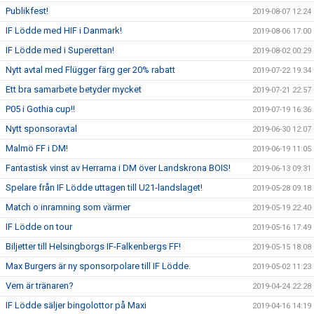
Publikfest!
2019-08-07 12:24
IF Lödde med HIF i Danmark!
2019-08-06 17:00
IF Lödde med i Superettan!
2019-08-02 00:29
Nytt avtal med Flügger färg ger 20% rabatt
2019-07-22 19:34
Ett bra samarbete betyder mycket
2019-07-21 22:57
P05 i Gothia cup!!
2019-07-19 16:36
Nytt sponsoravtal
2019-06-30 12:07
Malmö FF i DM!
2019-06-19 11:05
Fantastisk vinst av Herrarna i DM över Landskrona BOIS!
2019-06-13 09:31
Spelare från IF Lödde uttagen till U21-landslaget!
2019-05-28 09:18
Match o inramning som värmer
2019-05-19 22:40
IF Lödde on tour
2019-05-16 17:49
Biljetter till Helsingborgs IF-Falkenbergs FF!
2019-05-15 18:08
Max Burgers är ny sponsorpolare till IF Lödde.
2019-05-02 11:23
Vem är tränaren?
2019-04-24 22:28
IF Lödde säljer bingolottor på Maxi
2019-04-16 14:19