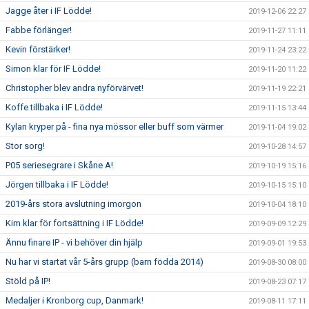
Jagge åter i IF Lödde!
2019-12-06 22:27
Fabbe förlänger!
2019-11-27 11:11
Kevin förstärker!
2019-11-24 23:22
Simon klar för IF Lödde!
2019-11-20 11:22
Christopher blev andra nyförvärvet!
2019-11-19 22:21
Koffe tillbaka i IF Lödde!
2019-11-15 13:44
Kylan kryper på - fina nya mössor eller buff som värmer
2019-11-04 19:02
Stor sorg!
2019-10-28 14:57
P05 seriesegrare i Skåne A!
2019-10-19 15:16
Jörgen tillbaka i IF Lödde!
2019-10-15 15:10
2019-års stora avslutning imorgon
2019-10-04 18:10
Kim klar för fortsättning i IF Lödde!
2019-09-09 12:29
Ännu finare IP - vi behöver din hjälp
2019-09-01 19:53
Nu har vi startat vår 5-års grupp (barn födda 2014)
2019-08-30 08:00
Stöld på IP!
2019-08-23 07:17
Medaljer i Kronborg cup, Danmark!
2019-08-11 17:11