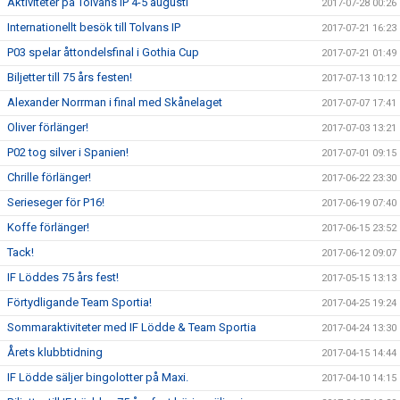
Aktiviteter på Tolvans IP 4-5 augusti
2017-07-28 00:26
Internationellt besök till Tolvans IP
2017-07-21 16:23
P03 spelar åttondelsfinal i Gothia Cup
2017-07-21 01:49
Biljetter till 75 års festen!
2017-07-13 10:12
Alexander Norrman i final med Skånelaget
2017-07-07 17:41
Oliver förlänger!
2017-07-03 13:21
P02 tog silver i Spanien!
2017-07-01 09:15
Chrille förlänger!
2017-06-22 23:30
Serieseger för P16!
2017-06-19 07:40
Koffe förlänger!
2017-06-15 23:52
Tack!
2017-06-12 09:07
IF Löddes 75 års fest!
2017-05-15 13:13
Förtydligande Team Sportia!
2017-04-25 19:24
Sommaraktiviteter med IF Lödde & Team Sportia
2017-04-24 13:30
Årets klubbtidning
2017-04-15 14:44
IF Lödde säljer bingolotter på Maxi.
2017-04-10 14:15