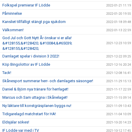
Folkspel premierar IF Lödde
2022-01-21 11:19
Påminnelse
2022-01-20 19:55
Kansliet tillfälligt stängt pga sjukdom
2022-01-18 09:48
Välkommen!
2022-01-13 22:59
God Jul och Gott Nytt År önskar vi er alla!
&#128155;&#128420; &#10084;&#65039;
2021-12-23 10:59
&#128155;&#128420;
Damlaget spelar i division 3 2022!
2021-12-22 09:25
Köp Bingolottor av IF Lödde
2021-12-16 20:24
Tack!
2021-12-08 16:41
Skånesport summerar herr- och damlagets säsonger!
2021-11-29 15:13
Daniel & Björn nya tränare för herrlaget!
2021-11-17 22:59
Marcus och Sam uttagna i Skånelaget!
2021-11-15 09:14
Ny läktare till konstgräsplanen byggs nu!
2021-11-09 13:43
Tidigarelagd matchstart för HA!
2021-11-04 10:09
Eldsjälar sökes!
2021-10-20 14:23
IF Lödde var med i TV
2021-10-12 17:45