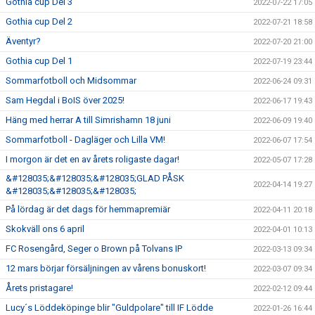
Gothia cup Del 3
2022-07-22 17:05
Gothia cup Del 2
2022-07-21 18:58
Äventyr?
2022-07-20 21:00
Gothia cup Del 1
2022-07-19 23:44
Sommarfotboll och Midsommar
2022-06-24 09:31
Sam Hegdal i BoIS över 2025!
2022-06-17 19:43
Häng med herrar A till Simrishamn 18 juni
2022-06-09 19:40
Sommarfotboll - Dagläger och Lilla VM!
2022-06-07 17:54
I morgon är det en av årets roligaste dagar!
2022-05-07 17:28
&#128035;&#128035;&#128035;GLAD PÅSK
2022-04-14 19:27
&#128035;&#128035;&#128035;
På lördag är det dags för hemmapremiär
2022-04-11 20:18
Skokväll ons 6 april
2022-04-01 10:13
FC Rosengård, Seger o Brown på Tolvans IP
2022-03-13 09:34
12 mars börjar försäljningen av vårens bonuskort!
2022-03-07 09:34
Årets pristagare!
2022-02-12 09:44
Lucy´s Löddeköpinge blir "Guldpolare" till IF Lödde
2022-01-26 16:44