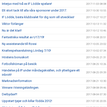
Interjuv med två ex IF Lödde spelare!
2017-11-03 08:08
Ett stort tack till alla våra sponsorer under 2017.
2017-10-30 10:55
IF Lödde, bästa klubbvalet för dig som vill utvecklas!
2017-10-27 10:27
Viktor förlänger
2017-10-13 11:32
Nu är det klart!
2017-10-12 10:46
Fantastiska resultat av U17/19!
2017-10-08 20:51
Ny assisterande till Rossi
2017-10-05 23:02
Knattespelsavslutning Lördag 7/10!
2017-10-02 07:34
Höstens bonuskort
2017-09-05 21:31
Fotbollshörnan på besök
2017-08-25 10:26
Händelse på IP under måndagskvällen, och ytterligare ett
2017-08-25 09:39
inbrott!
Marknadsinformation
2017-08-21 10:30
Vinnare i trixningstävlingen.
2017-08-08 09:46
Derbydax!!!
2017-08-04 07:30
Uppstart tjejer och killar födda 2012!
2017-07-30 20:05