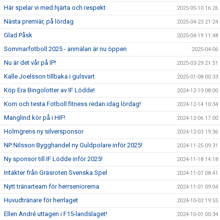
Här spelar vi med hjärta och respekt
2025-05-10 16:26
Nästa premiär, på lördag
2025-04-23 21:24
Glad Påsk
2025-04-19 11:48
Sommarfotboll 2025 - anmälan är nu öppen
2025-04-06
Nu är det vår på IP!
2025-03-29 21:51
Kalle Joelsson tillbaka i gulsvart
2025-01-08 00:33
Köp Era Bingolotter av IF Lödde!
2024-12-19 08:00
Kom och testa Fotboll fitness redan idag lördag!
2024-12-14 10:34
Manglind kör på i HIF!
2024-12-06 17:00
Holmgrens ny silversponsor
2024-12-03 19:36
NP Nilsson Bygghandel ny Guldpolare inför 2025!
2024-11-25 09:31
Ny sponsor till IF Lödde inför 2025!
2024-11-18 14:18
Intäkter från Gräsroten Svenska Spel
2024-11-07 08:41
Nytt tränarteam för herrseniorerna
2024-11-01 09:04
Huvudtränare för herrlaget
2024-10-03 19:55
Ellen André uttagen i F15-landslaget!
2024-10-01 00:34