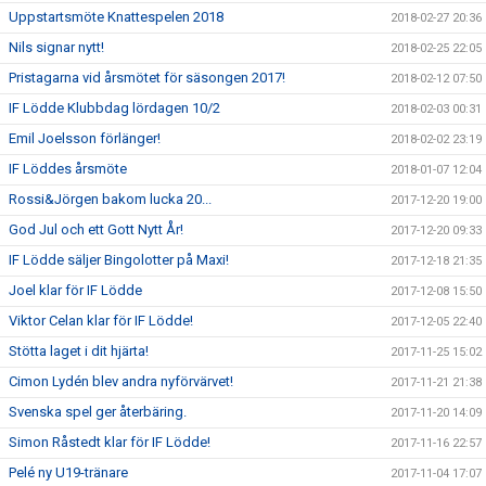
Uppstartsmöte Knattespelen 2018
2018-02-27 20:36
Nils signar nytt!
2018-02-25 22:05
Pristagarna vid årsmötet för säsongen 2017!
2018-02-12 07:50
IF Lödde Klubbdag lördagen 10/2
2018-02-03 00:31
Emil Joelsson förlänger!
2018-02-02 23:19
IF Löddes årsmöte
2018-01-07 12:04
Rossi&Jörgen bakom lucka 20...
2017-12-20 19:00
God Jul och ett Gott Nytt År!
2017-12-20 09:33
IF Lödde säljer Bingolotter på Maxi!
2017-12-18 21:35
Joel klar för IF Lödde
2017-12-08 15:50
Viktor Celan klar för IF Lödde!
2017-12-05 22:40
Stötta laget i dit hjärta!
2017-11-25 15:02
Cimon Lydén blev andra nyförvärvet!
2017-11-21 21:38
Svenska spel ger återbäring.
2017-11-20 14:09
Simon Råstedt klar för IF Lödde!
2017-11-16 22:57
Pelé ny U19-tränare
2017-11-04 17:07