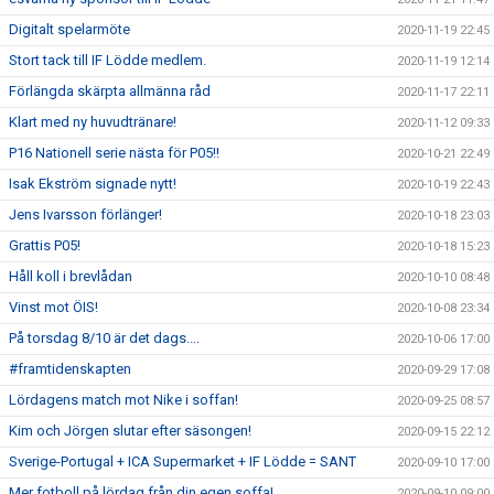
Digitalt spelarmöte
2020-11-19 22:45
Stort tack till IF Lödde medlem.
2020-11-19 12:14
Förlängda skärpta allmänna råd
2020-11-17 22:11
Klart med ny huvudtränare!
2020-11-12 09:33
P16 Nationell serie nästa för P05!!
2020-10-21 22:49
Isak Ekström signade nytt!
2020-10-19 22:43
Jens Ivarsson förlänger!
2020-10-18 23:03
Grattis P05!
2020-10-18 15:23
Håll koll i brevlådan
2020-10-10 08:48
Vinst mot ÖIS!
2020-10-08 23:34
På torsdag 8/10 är det dags....
2020-10-06 17:00
#framtidenskapten
2020-09-29 17:08
Lördagens match mot Nike i soffan!
2020-09-25 08:57
Kim och Jörgen slutar efter säsongen!
2020-09-15 22:12
Sverige-Portugal + ICA Supermarket + IF Lödde = SANT
2020-09-10 17:00
Mer fotboll på lördag från din egen soffa!
2020-09-10 09:00