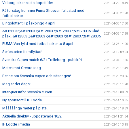
Valborg o kansliets öppettider
2021-04-29 18:49
På torsdag kommer Puma Shoevan fullastad med
2021-04-06 21:28
fotbollsskor
Bingolotter till påskbingo 4 april
2021-04-03 17:30
&#128035;&#128037;&#128037;&#128037;&#128035;Glad
2021-04-03 17:28
påsk! &#128035;&#128037;&#128037;&#128037;&#128035
PUMA Van fylld med fotbollsskor to 8 april
2021-03-28 14:00
Seriestarten framflyttad!
2021-03-12 09:04
Svenska Cupen match 6/3 i Trelleborg - publikfri
2021-03-04 11:56
Match mot Örebro idag
2021-02-28 11:49
Benne om Svenska cupen och säsongen!
2021-02-25 23:36
Idag är det dags!!
2021-02-20 11:28
Intervjuer inför Svenska cupen
2021-02-18 08:59
Ny sponsor till IF Lödde.
2021-02-14 10:35
Mååååånga meter på plats!
2021-02-13 18:59
Aktuella direktiv - uppdaterade 10/2
2021-02-11 21:54
IF Lödde i media
2021-02-10 13:15