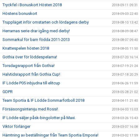
Tryckfel i Bonuskort Hösten 2018
2018-09-11 09:31
Höstens bonuskort
2018-09-03 22:40
Truppläget inför omstarten och lördagens derby
2018-08-10 13:42
Herrarnas serie drar igång med derby!
2018-08-09 08:47
Sommarkul för barn födda 2011-2013
2018-08-07 09:40
Knattespelen hösten 2018
2018-08-05 11:50
Gothia över för löddespelarna!
2018-07-20 16:14
Torsdagsrapport från Gothia!
2018-07-19 21:24
Halvtidsrapport från Gothia Cup!
2018-07-18 20:29
IF Lödde P05 inbjudna till elitcup
2018-06-26 11:59
GDPR
2018-05-28 21:02
Team Sportia & IF Lödde Sommarfotboll 2018
2018-04-11 21:40
Försäsongsintervju med Rossi!
2018-04-03 15:03
IF Lödde säljer påsk-bingolotter på Maxi.
2018-03-26 15:43
Viktor förlänger
2018-03-07 16:08
Hämtning av beställningar från Team Sportia Emporia!
2018-03-02 17:59