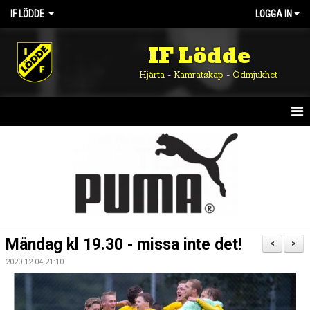
IF LÖDDE
LOGGA IN
IF Lödde
Hjärta - Kamratskap - Ödmjukhet
HEM
NYHETER
OM KLUBBEN
KALENDER
Måndag kl 19.30 - missa inte det!
<
>
MATCHER
2020-12-04 21:10
DOKUMENT