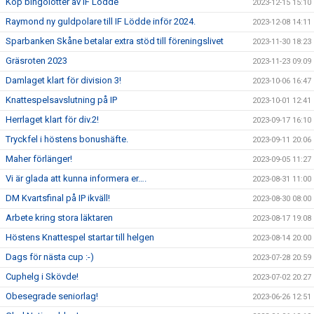
Köp bingolotter av IF Lödde
2023-12-15 15:10
Raymond ny guldpolare till IF Lödde inför 2024.
2023-12-08 14:11
Sparbanken Skåne betalar extra stöd till föreningslivet
2023-11-30 18:23
Gräsroten 2023
2023-11-23 09:09
Damlaget klart för division 3!
2023-10-06 16:47
Knattespelsavslutning på IP
2023-10-01 12:41
Herrlaget klart för div.2!
2023-09-17 16:10
Tryckfel i höstens bonushäfte.
2023-09-11 20:06
Maher förlänger!
2023-09-05 11:27
Vi är glada att kunna informera er….
2023-08-31 11:00
DM Kvartsfinal på IP ikväll!
2023-08-30 08:00
Arbete kring stora läktaren
2023-08-17 19:08
Höstens Knattespel startar till helgen
2023-08-14 20:00
Dags för nästa cup :-)
2023-07-28 20:59
Cuphelg i Skövde!
2023-07-02 20:27
Obesegrade seniorlag!
2023-06-26 12:51