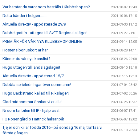
Var hämtar du varor som beställs i Klubbshopen?
2021-10-07 19:43
Detta händer i helgen.......
2021-10-06 17:15
Aktuella direktiv - uppdaterade 29/9
2021-09-30 11:12
Dubbelgrattis - uttagna till SvFF Regionala läger!
2021-09-27 21:01
PREMIÄR FÖR VÅR NYA KLUBBSHOP ONLINE
2021-09-14 12:05
Höstens bonuskort är här
2021-08-28 14:11
Känner du vår nya kanslist?
2021-08-26 22:00
Hugo uttagen till landslagsläger!
2021-08-10 15:18
Aktuella direktiv - uppdaterad 15/7
2021-07-15 12:13
Dubbla serieledningar över sommaren!
2021-07-04 23:42
Hugo Bäckstrand kallad till Riksläger!
2021-07-02 00:26
Glad midsommar önskar vi er alla!
2021-06-25 15:37
Ni som tar bilen till IP - hjälp oss!
2021-06-07 17:41
FC Rosengård o Hattrick hälsar på!
2021-06-07 12:02
Tjejer och killar födda 2016 - på söndag 16 maj träffas vi
2021-05-10 20:33
första gången!