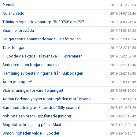
Premiär!
2019-04-12 20:53
Nu är vi redo..
2019-04-07 21:46
Träningsläger i Hovmantorp för F0708 och P07
2019-04-05 21:24
Snart i er brevlåda
2019-04-03 19:23
Holgerssons spännande väg till elitfotbollen
2019-03-28 10:54
Tack för igår
2019-03-27 12:55
IF Lödde delaktiga i allsvenska HIF-premiären
2019-03-22 09:50
Seriepremiären börjar närma sig....
2019-03-21 10:46
Hämtning av beställningarna från Klubbdagen
2019-02-27 15:45
Årets pristagare!
2019-02-09 16:49
Skåneträningar för våra 15-åringar!
2019-02-08 10:04
Adrian Podsiadly byter Klostergården mot Tolvans!
2019-02-02 17:13
Sammanfattning av IF Löddes "Silly season"
2018-12-19 08:29
Nyblivna seniorer + uppflyttade juniorer
2018-12-17 13:42
Bingolottoförsäljning på Ica Maxi
2018-12-17 09:10
Simon Ingheden valde IF Lödde!
2018-12-15 15:11