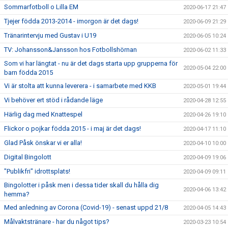
Sommarfotboll o Lilla EM
2020-06-17 21:47
Tjejer födda 2013-2014 - imorgon är det dags!
2020-06-09 21:29
Tränarintervju med Gustav i U19
2020-06-05 10:24
TV: Johansson&Jansson hos Fotbollshörnan
2020-06-02 11:33
Som vi har längtat - nu är det dags starta upp grupperna för
2020-05-04 22:00
barn födda 2015
Vi är stolta att kunna leverera - i samarbete med KKB
2020-05-01 19:44
Vi behöver ert stöd i rådande läge
2020-04-28 12:55
Härlig dag med Knattespel
2020-04-26 19:10
Flickor o pojkar födda 2015 - i maj är det dags!
2020-04-17 11:10
Glad Påsk önskar vi er alla!
2020-04-10 10:00
Digital Bingolott
2020-04-09 19:06
"Publikfri" idrottsplats!
2020-04-09 09:11
Bingolotter i påsk men i dessa tider skall du hålla dig
2020-04-06 13:42
hemma?
Med anledning av Corona (Covid-19) - senast uppd 21/8
2020-04-05 14:43
Målvaktstränare - har du något tips?
2020-03-23 10:54