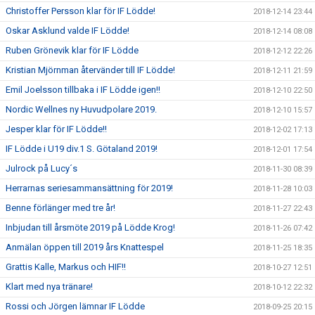
Christoffer Persson klar för IF Lödde!
2018-12-14 23:44
Oskar Asklund valde IF Lödde!
2018-12-14 08:08
Ruben Grönevik klar för IF Lödde
2018-12-12 22:26
Kristian Mjörnman återvänder till IF Lödde!
2018-12-11 21:59
Emil Joelsson tillbaka i IF Lödde igen!!
2018-12-10 22:50
Nordic Wellnes ny Huvudpolare 2019.
2018-12-10 15:57
Jesper klar för IF Lödde!!
2018-12-02 17:13
IF Lödde i U19 div.1 S. Götaland 2019!
2018-12-01 17:54
Julrock på Lucy´s
2018-11-30 08:39
Herrarnas seriesammansättning för 2019!
2018-11-28 10:03
Benne förlänger med tre år!
2018-11-27 22:43
Inbjudan till årsmöte 2019 på Lödde Krog!
2018-11-26 07:42
Anmälan öppen till 2019 års Knattespel
2018-11-25 18:35
Grattis Kalle, Markus och HIF!!
2018-10-27 12:51
Klart med nya tränare!
2018-10-12 22:32
Rossi och Jörgen lämnar IF Lödde
2018-09-25 20:15