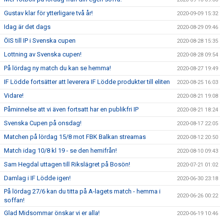
Gustav klar för ytterligare två år!
2020-09-09 15:32
Idag är det dags
2020-08-29 09:46
ÖIS till IP i Svenska cupen
2020-08-28 15:35
Lottning av Svenska cupen!
2020-08-28 09:54
På lördag ny match du kan se hemma!
2020-08-27 19:49
IF Lödde fortsätter att leverera IF Lödde produkter till eliten
2020-08-25 16:03
Vidare!
2020-08-21 19:08
Påminnelse att vi även fortsatt har en publikfri IP
2020-08-21 18:24
Svenska Cupen på onsdag!
2020-08-17 22:05
Matchen på lördag 15/8 mot FBK Balkan streamas
2020-08-12 20:50
Match idag 10/8 kl 19 - se den hemifrån!
2020-08-10 09:43
Sam Hegdal uttagen till Rikslägret på Bosön!
2020-07-21 01:02
Damlag i IF Lödde igen!
2020-06-30 23:18
På lördag 27/6 kan du titta på A-lagets match - hemma i
2020-06-26 00:22
soffan!
Glad Midsommar önskar vi er alla!
2020-06-19 10:46