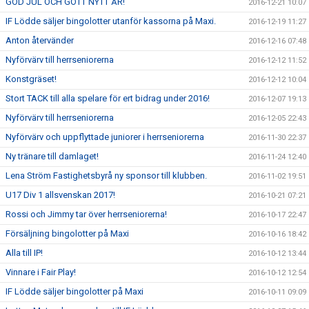
GOD JUL OCH GOTT NYTT ÅR!
2016-12-21 10:07
IF Lödde säljer bingolotter utanför kassorna på Maxi.
2016-12-19 11:27
Anton återvänder
2016-12-16 07:48
Nyförvärv till herrseniorerna
2016-12-12 11:52
Konstgräset!
2016-12-12 10:04
Stort TACK till alla spelare för ert bidrag under 2016!
2016-12-07 19:13
Nyförvärv till herrseniorerna
2016-12-05 22:43
Nyförvärv och uppflyttade juniorer i herrseniorerna
2016-11-30 22:37
Ny tränare till damlaget!
2016-11-24 12:40
Lena Ström Fastighetsbyrå ny sponsor till klubben.
2016-11-02 19:51
U17 Div 1 allsvenskan 2017!
2016-10-21 07:21
Rossi och Jimmy tar över herrseniorerna!
2016-10-17 22:47
Försäljning bingolotter på Maxi
2016-10-16 18:42
Alla till IP!
2016-10-12 13:44
Vinnare i Fair Play!
2016-10-12 12:54
IF Lödde säljer bingolotter på Maxi
2016-10-11 09:09