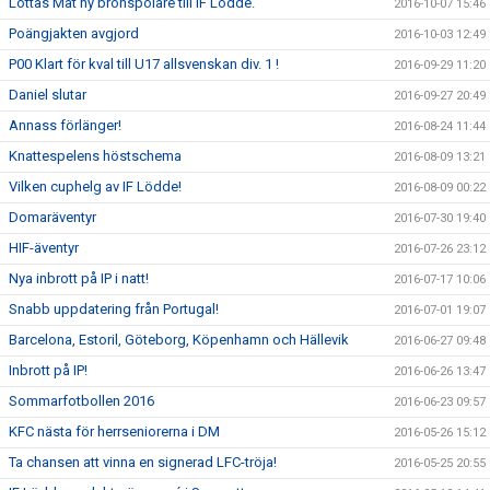
Lottas Mat ny bronspolare till IF Lödde.
2016-10-07 15:46
Poängjakten avgjord
2016-10-03 12:49
P00 Klart för kval till U17 allsvenskan div. 1 !
2016-09-29 11:20
Daniel slutar
2016-09-27 20:49
Annass förlänger!
2016-08-24 11:44
Knattespelens höstschema
2016-08-09 13:21
Vilken cuphelg av IF Lödde!
2016-08-09 00:22
Domaräventyr
2016-07-30 19:40
HIF-äventyr
2016-07-26 23:12
Nya inbrott på IP i natt!
2016-07-17 10:06
Snabb uppdatering från Portugal!
2016-07-01 19:07
Barcelona, Estoril, Göteborg, Köpenhamn och Hällevik
2016-06-27 09:48
Inbrott på IP!
2016-06-26 13:47
Sommarfotbollen 2016
2016-06-23 09:57
KFC nästa för herrseniorerna i DM
2016-05-26 15:12
Ta chansen att vinna en signerad LFC-tröja!
2016-05-25 20:55