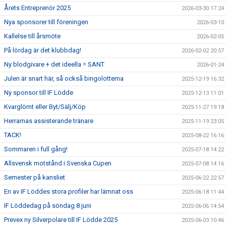
Årets Entreprenör 2025
2026-03-30 17:24
Nya sponsorer till föreningen
2026-03-10
Kallelse till årsmöte
2026-02-05
På lördag är det klubbdag!
2026-02-02 20:57
Ny blodgivare + det ideella = SANT
2026-01-24
Julen är snart här, så också bingolotterna
2025-12-19 16:32
Ny sponsor till IF Lödde
2025-12-13 11:01
Kvarglömt eller Byt/Sälj/Köp
2025-11-27 19:18
Herrarnas assisterande tränare
2025-11-19 23:05
TACK!
2025-08-22 16:16
Sommaren i full gång!
2025-07-18 14:22
Allsvensk motstånd i Svenska Cupen
2025-07-08 14:16
Semester på kansliet
2025-06-22 22:57
En av IF Löddes stora profiler har lämnat oss
2025-06-18 11:44
IF Löddedag på söndag 8 juni
2025-06-06 14:54
Prevex ny Silverpolare till IF Lödde 2025
2025-06-03 10:46