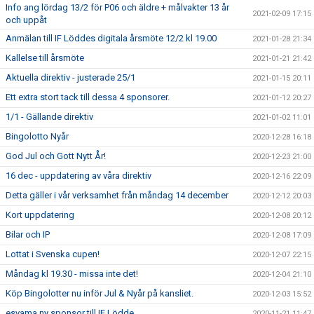
Info ang lördag 13/2 för P06 och äldre + målvakter 13 år
2021-02-09 17:15
och uppåt
Anmälan till IF Löddes digitala årsmöte 12/2 kl 19.00
2021-01-28 21:34
Kallelse till årsmöte
2021-01-21 21:42
Aktuella direktiv - justerade 25/1
2021-01-15 20:11
Ett extra stort tack till dessa 4 sponsorer.
2021-01-12 20:27
1/1 - Gällande direktiv
2021-01-02 11:01
Bingolotto Nyår
2020-12-28 16:18
God Jul och Gott Nytt År!
2020-12-23 21:00
16 dec - uppdatering av våra direktiv
2020-12-16 22:09
Detta gäller i vår verksamhet från måndag 14 december
2020-12-12 20:03
Kort uppdatering
2020-12-08 20:12
Bilar och IP
2020-12-08 17:09
Lottat i Svenska cupen!
2020-12-07 22:15
Måndag kl 19.30 - missa inte det!
2020-12-04 21:10
Köp Bingolotter nu inför Jul & Nyår på kansliet.
2020-12-03 15:52
esvama ny sponsor till IF Lödde
2020-11-21 11:47