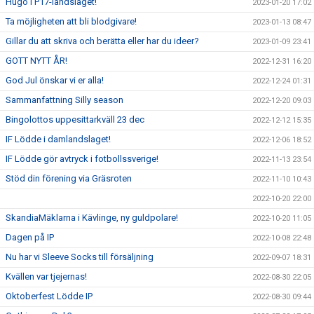
Hugo i P17-landslaget!
2023-01-20 17:02
Ta möjligheten att bli blodgivare!
2023-01-13 08:47
Gillar du att skriva och berätta eller har du ideer?
2023-01-09 23:41
GOTT NYTT ÅR!
2022-12-31 16:20
God Jul önskar vi er alla!
2022-12-24 01:31
Sammanfattning Silly season
2022-12-20 09:03
Bingolottos uppesittarkväll 23 dec
2022-12-12 15:35
IF Lödde i damlandslaget!
2022-12-06 18:52
IF Lödde gör avtryck i fotbollssverige!
2022-11-13 23:54
Stöd din förening via Gräsroten
2022-11-10 10:43
2022-10-20 22:00
SkandiaMäklarna i Kävlinge, ny guldpolare!
2022-10-20 11:05
Dagen på IP
2022-10-08 22:48
Nu har vi Sleeve Socks till försäljning
2022-09-07 18:31
Kvällen var tjejernas!
2022-08-30 22:05
Oktoberfest Lödde IP
2022-08-30 09:44