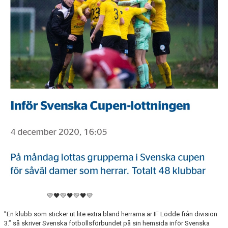
KLUBBSHOPEN
MEDLEMSFÖRMÅNER
💛🖤💛🖤💛🖤💛
”En klubb som sticker ut lite extra bland herrarna är IF Lödde från division
3.” så skriver Svenska fotbollsförbundet på sin hemsida inför Svenska