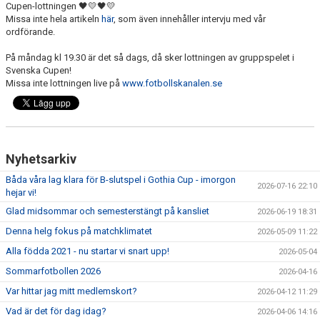
Cupen-lottningen 🖤💛🖤💛
Missa inte hela artikeln
här
, som även innehåller intervju med vår
ordförande.
På måndag kl 19.30 är det så dags, då sker lottningen av gruppspelet i
Svenska Cupen!
Missa inte lottningen live på
www.fotbollskanalen.se
Nyhetsarkiv
Båda våra lag klara för B-slutspel i Gothia Cup - imorgon
2026-07-16 22:10
hejar vi!
Glad midsommar och semesterstängt på kansliet
2026-06-19 18:31
Denna helg fokus på matchklimatet
2026-05-09 11:22
Alla födda 2021 - nu startar vi snart upp!
2026-05-04
Sommarfotbollen 2026
2026-04-16
Var hittar jag mitt medlemskort?
2026-04-12 11:29
Vad är det för dag idag?
2026-04-06 14:16