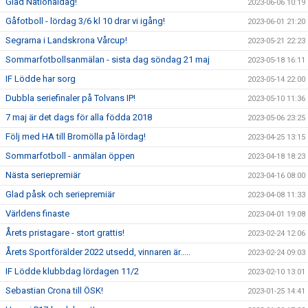
Glad Nationaldag!
2023-06-06 10:19
Gåfotboll - lördag 3/6 kl 10 drar vi igång!
2023-06-01 21:20
Segrarna i Landskrona Vårcup!
2023-05-21 22:23
Sommarfotbollsanmälan - sista dag söndag 21 maj
2023-05-18 16:11
IF Lödde har sorg
2023-05-14 22:00
Dubbla seriefinaler på Tolvans IP!
2023-05-10 11:36
7 maj är det dags för alla födda 2018
2023-05-06 23:25
Följ med HA till Bromölla på lördag!
2023-04-25 13:15
Sommarfotboll - anmälan öppen
2023-04-18 18:23
Nästa seriepremiär
2023-04-16 08:00
Glad påsk och seriepremiär
2023-04-08 11:33
Världens finaste
2023-04-01 19:08
Årets pristagare - stort grattis!
2023-02-24 12:06
Årets Sportförälder 2022 utsedd, vinnaren är.....
2023-02-24 09:03
IF Lödde klubbdag lördagen 11/2
2023-02-10 13:01
Sebastian Crona till ÖSK!
2023-01-25 14:41