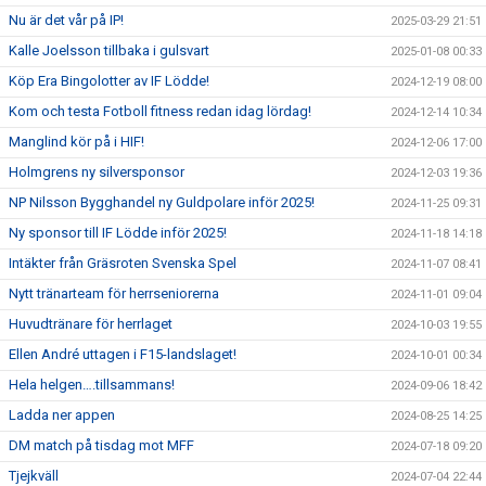
Nu är det vår på IP!
2025-03-29 21:51
Kalle Joelsson tillbaka i gulsvart
2025-01-08 00:33
Köp Era Bingolotter av IF Lödde!
2024-12-19 08:00
Kom och testa Fotboll fitness redan idag lördag!
2024-12-14 10:34
Manglind kör på i HIF!
2024-12-06 17:00
Holmgrens ny silversponsor
2024-12-03 19:36
NP Nilsson Bygghandel ny Guldpolare inför 2025!
2024-11-25 09:31
Ny sponsor till IF Lödde inför 2025!
2024-11-18 14:18
Intäkter från Gräsroten Svenska Spel
2024-11-07 08:41
Nytt tränarteam för herrseniorerna
2024-11-01 09:04
Huvudtränare för herrlaget
2024-10-03 19:55
Ellen André uttagen i F15-landslaget!
2024-10-01 00:34
Hela helgen….tillsammans!
2024-09-06 18:42
Ladda ner appen
2024-08-25 14:25
DM match på tisdag mot MFF
2024-07-18 09:20
Tjejkväll
2024-07-04 22:44