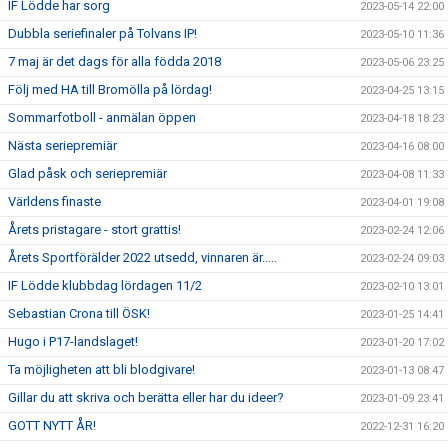
IF Lödde har sorg
2023-05-14 22:00
Dubbla seriefinaler på Tolvans IP!
2023-05-10 11:36
7 maj är det dags för alla födda 2018
2023-05-06 23:25
Följ med HA till Bromölla på lördag!
2023-04-25 13:15
Sommarfotboll - anmälan öppen
2023-04-18 18:23
Nästa seriepremiär
2023-04-16 08:00
Glad påsk och seriepremiär
2023-04-08 11:33
Världens finaste
2023-04-01 19:08
Årets pristagare - stort grattis!
2023-02-24 12:06
Årets Sportförälder 2022 utsedd, vinnaren är.....
2023-02-24 09:03
IF Lödde klubbdag lördagen 11/2
2023-02-10 13:01
Sebastian Crona till ÖSK!
2023-01-25 14:41
Hugo i P17-landslaget!
2023-01-20 17:02
Ta möjligheten att bli blodgivare!
2023-01-13 08:47
Gillar du att skriva och berätta eller har du ideer?
2023-01-09 23:41
GOTT NYTT ÅR!
2022-12-31 16:20