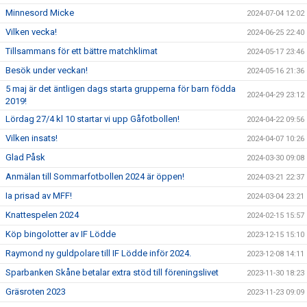
Minnesord Micke
2024-07-04 12:02
Vilken vecka!
2024-06-25 22:40
Tillsammans för ett bättre matchklimat
2024-05-17 23:46
Besök under veckan!
2024-05-16 21:36
5 maj är det äntligen dags starta grupperna för barn födda
2024-04-29 23:12
2019!
Lördag 27/4 kl 10 startar vi upp Gåfotbollen!
2024-04-22 09:56
Vilken insats!
2024-04-07 10:26
Glad Påsk
2024-03-30 09:08
Anmälan till Sommarfotbollen 2024 är öppen!
2024-03-21 22:37
Ia prisad av MFF!
2024-03-04 23:21
Knattespelen 2024
2024-02-15 15:57
Köp bingolotter av IF Lödde
2023-12-15 15:10
Raymond ny guldpolare till IF Lödde inför 2024.
2023-12-08 14:11
Sparbanken Skåne betalar extra stöd till föreningslivet
2023-11-30 18:23
Gräsroten 2023
2023-11-23 09:09