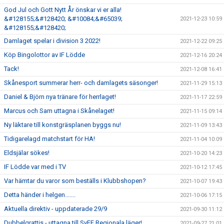
God Jul och Gott Nytt År önskar vi er alla!
&#128155;&#128420; &#10084;&#65039;
2021-12-23 10:59
&#128155;&#128420;
Damlaget spelar i division 3 2022!
2021-12-22 09:25
Köp Bingolottor av IF Lödde
2021-12-16 20:24
Tack!
2021-12-08 16:41
Skånesport summerar herr- och damlagets säsonger!
2021-11-29 15:13
Daniel & Björn nya tränare för herrlaget!
2021-11-17 22:59
Marcus och Sam uttagna i Skånelaget!
2021-11-15 09:14
Ny läktare till konstgräsplanen byggs nu!
2021-11-09 13:43
Tidigarelagd matchstart för HA!
2021-11-04 10:09
Eldsjälar sökes!
2021-10-20 14:23
IF Lödde var med i TV
2021-10-12 17:45
Var hämtar du varor som beställs i Klubbshopen?
2021-10-07 19:43
Detta händer i helgen.......
2021-10-06 17:15
Aktuella direktiv - uppdaterade 29/9
2021-09-30 11:12
Dubbelgrattis - uttagna till SvFF Regionala läger!
2021-09-27 21:01