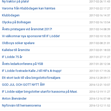
Ny traktor på plats!
2017-02-26 11:43
Varorna från Klubbdagen kan hämtas
2017-02-22 17:27
Klubbdagen
2017-02-16 14:37
Olycka på Bollvägen
2017-02-16 13:54
Årets pristagare vid årsmötet 2017!
2017-02-14 08:39
Vi välkomnar nya sponsorer till IF Lödde!
2017-02-10 15:33
Oldboys söker spelare
2017-02-08 21:01
Kallelse till årsmöte
2017-02-01 18:03
IF Lödde 75 år
2017-01-27 11:27
Årets ledarkonferens på YSB
2017-01-20 12:34
IF Lödde fostrade Kalle J till HIFs A-trupp!
2017-01-17 19:26
Ett stort tack till våra bingolottoförsäljare.
2016-12-28 09:17
GOD JUL OCH GOTT NYTT ÅR!
2016-12-21 10:07
IF Lödde säljer bingolotter utanför kassorna på Maxi.
2016-12-19 11:27
Anton återvänder
2016-12-16 07:48
Nyförvärv till herrseniorerna
2016-12-12 11:52