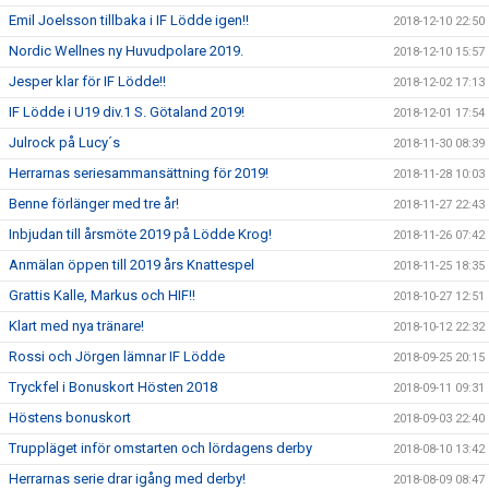
Emil Joelsson tillbaka i IF Lödde igen!!
2018-12-10 22:50
Nordic Wellnes ny Huvudpolare 2019.
2018-12-10 15:57
Jesper klar för IF Lödde!!
2018-12-02 17:13
IF Lödde i U19 div.1 S. Götaland 2019!
2018-12-01 17:54
Julrock på Lucy´s
2018-11-30 08:39
Herrarnas seriesammansättning för 2019!
2018-11-28 10:03
Benne förlänger med tre år!
2018-11-27 22:43
Inbjudan till årsmöte 2019 på Lödde Krog!
2018-11-26 07:42
Anmälan öppen till 2019 års Knattespel
2018-11-25 18:35
Grattis Kalle, Markus och HIF!!
2018-10-27 12:51
Klart med nya tränare!
2018-10-12 22:32
Rossi och Jörgen lämnar IF Lödde
2018-09-25 20:15
Tryckfel i Bonuskort Hösten 2018
2018-09-11 09:31
Höstens bonuskort
2018-09-03 22:40
Truppläget inför omstarten och lördagens derby
2018-08-10 13:42
Herrarnas serie drar igång med derby!
2018-08-09 08:47