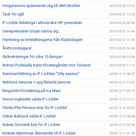
Holgerssons spännande väg till elitfotbollen
2019-03-28 10:54
Tack för igår
2019-03-27 12:55
IF Lödde delaktiga i allsvenska HIF-premiären
2019-03-22 09:50
Seriepremiären börjar närma sig....
2019-03-21 10:46
Hämtning av beställningarna från Klubbdagen
2019-02-27 15:45
Årets pristagare!
2019-02-09 16:49
Skåneträningar för våra 15-åringar!
2019-02-08 10:04
Adrian Podsiadly byter Klostergården mot Tolvans!
2019-02-02 17:13
Sammanfattning av IF Löddes "Silly season"
2018-12-19 08:29
Nyblivna seniorer + uppflyttade juniorer
2018-12-17 13:42
Bingolottoförsäljning på Ica Maxi
2018-12-17 09:10
Simon Ingheden valde IF Lödde!
2018-12-15 15:11
Christoffer Persson klar för IF Lödde!
2018-12-14 23:44
Oskar Asklund valde IF Lödde!
2018-12-14 08:08
Ruben Grönevik klar för IF Lödde
2018-12-12 22:26
Kristian Mjörnman återvänder till IF Lödde!
2018-12-11 21:59