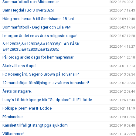
Sommarfotboll och Midsommar
2022-06-24 09:31
Sam Hegdal i BoIS över 2025!
2022-06-17 19:43
Häng med herrar A till Simrishamn 18 juni
2022-06-09 19:40
Sommarfotboll - Dagläger och Lilla VM!
2022-06-07 17:54
I morgon är det en av årets roligaste dagar!
2022-05-07 17:28
&#128035;&#128035;&#128035;GLAD PÅSK
2022-04-14 19:27
&#128035;&#128035;&#128035;
På lördag är det dags för hemmapremiär
2022-04-11 20:18
Skokväll ons 6 april
2022-04-01 10:13
FC Rosengård, Seger o Brown på Tolvans IP
2022-03-13 09:34
12 mars börjar försäljningen av vårens bonuskort!
2022-03-07 09:34
Årets pristagare!
2022-02-12 09:44
Lucy´s Löddeköpinge blir "Guldpolare" till IF Lödde
2022-01-26 16:44
Folkspel premierar IF Lödde
2022-01-21 11:19
Påminnelse
2022-01-20 19:55
Kansliet tillfälligt stängt pga sjukdom
2022-01-18 09:48
Välkommen!
2022-01-13 22:59