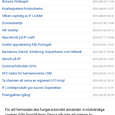
Annass förlänger!
2016-08-24 11:44
Knattespelens höstschema
2016-08-09 13:21
Vilken cuphelg av IF Lödde!
2016-08-09 00:22
Domaräventyr
2016-07-30 19:40
HIF-äventyr
2016-07-26 23:12
Nya inbrott på IP i natt!
2016-07-17 10:06
Snabb uppdatering från Portugal!
2016-07-01 19:07
Barcelona, Estoril, Göteborg, Köpenhamn och Hällevik
2016-06-27 09:48
Inbrott på IP!
2016-06-26 13:47
Sommarfotbollen 2016
2016-06-23 09:57
KFC nästa för herrseniorerna i DM
2016-05-26 15:12
Ta chansen att vinna en signerad LFC-tröja!
2016-05-25 20:55
IF Löddeprodukt gör succé i Superettan
2016-05-12 14:41
Poängjakten igång!
2016-04-26 09:39
Team Sportia Sommarfotboll 2016
2016-04-11 18:47
Nu är vi live med nya sidan!
För att hemsidan ska fungera korrekt använder vi nödvändiga
2016-04-01 06:20
cookies från SportAdmin. Dessa går inte att stänga av.