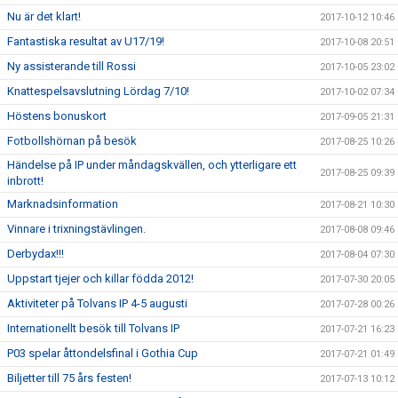
Nu är det klart!
2017-10-12 10:46
Fantastiska resultat av U17/19!
2017-10-08 20:51
Ny assisterande till Rossi
2017-10-05 23:02
Knattespelsavslutning Lördag 7/10!
2017-10-02 07:34
Höstens bonuskort
2017-09-05 21:31
Fotbollshörnan på besök
2017-08-25 10:26
Händelse på IP under måndagskvällen, och ytterligare ett
2017-08-25 09:39
inbrott!
Marknadsinformation
2017-08-21 10:30
Vinnare i trixningstävlingen.
2017-08-08 09:46
Derbydax!!!
2017-08-04 07:30
Uppstart tjejer och killar födda 2012!
2017-07-30 20:05
Aktiviteter på Tolvans IP 4-5 augusti
2017-07-28 00:26
Internationellt besök till Tolvans IP
2017-07-21 16:23
P03 spelar åttondelsfinal i Gothia Cup
2017-07-21 01:49
Biljetter till 75 års festen!
2017-07-13 10:12