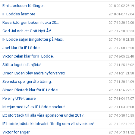
Emil Joelsson förlänger!
2018-02-02 23:19
IF Löddes årsmöte
2018-01-07 12:04
Rossi&Jörgen bakom lucka 20...
2017-12-20 19:00
God Jul och ett Gott Nytt År!
2017-12-20 09:33
IF Lödde säljer Bingolotter på Maxi!
2017-12-18 21:35
Joel klar för IF Lödde
2017-12-08 15:50
Viktor Celan klar för IF Lödde!
2017-12-05 22:40
Stötta laget i dit hjärta!
2017-11-25 15:02
Cimon Lydén blev andra nyförvärvet!
2017-11-21 21:38
Svenska spel ger återbäring.
2017-11-20 14:09
Simon Råstedt klar för IF Lödde!
2017-11-16 22:57
Pelé ny U19-tränare
2017-11-04 17:07
Interjuv med två ex IF Lödde spelare!
2017-11-03 08:08
Ett stort tack till alla våra sponsorer under 2017.
2017-10-30 10:55
IF Lödde, bästa klubbvalet för dig som vill utvecklas!
2017-10-27 10:27
Viktor förlänger
2017-10-13 11:32