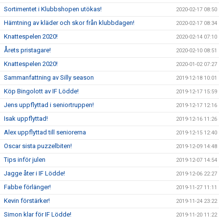
Sortimentet i Klubbshopen utökas!
2020-02-17 08:50
Hämtning av kläder och skor från klubbdagen!
2020-02-17 08:34
Knattespelen 2020!
2020-02-14 07:10
Årets pristagare!
2020-02-10 08:51
Knattespelen 2020!
2020-01-02 07:27
Sammanfattning av Silly season
2019-12-18 10:01
Köp Bingolott av IF Lödde!
2019-12-17 15:59
Jens uppflyttad i seniortruppen!
2019-12-17 12:16
Isak uppflyttad!
2019-12-16 11:26
Alex uppflyttad till seniorerna
2019-12-15 12:40
Oscar sista puzzelbiten!
2019-12-09 14:48
Tips inför julen
2019-12-07 14:54
Jagge åter i IF Lödde!
2019-12-06 22:27
Fabbe förlänger!
2019-11-27 11:11
Kevin förstärker!
2019-11-24 23:22
Simon klar för IF Lödde!
2019-11-20 11:22