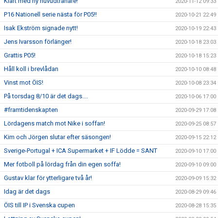
Klart med ny huvudtränare!
2020-11-12 09:33
P16 Nationell serie nästa för P05!!
2020-10-21 22:49
Isak Ekström signade nytt!
2020-10-19 22:43
Jens Ivarsson förlänger!
2020-10-18 23:03
Grattis P05!
2020-10-18 15:23
Håll koll i brevlådan
2020-10-10 08:48
Vinst mot ÖIS!
2020-10-08 23:34
På torsdag 8/10 är det dags....
2020-10-06 17:00
#framtidenskapten
2020-09-29 17:08
Lördagens match mot Nike i soffan!
2020-09-25 08:57
Kim och Jörgen slutar efter säsongen!
2020-09-15 22:12
Sverige-Portugal + ICA Supermarket + IF Lödde = SANT
2020-09-10 17:00
Mer fotboll på lördag från din egen soffa!
2020-09-10 09:00
Gustav klar för ytterligare två år!
2020-09-09 15:32
Idag är det dags
2020-08-29 09:46
ÖIS till IP i Svenska cupen
2020-08-28 15:35