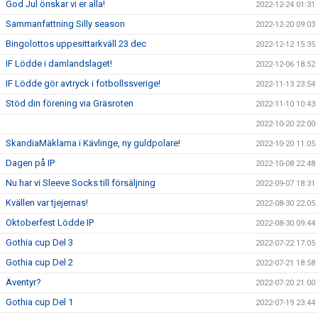
God Jul önskar vi er alla!
2022-12-24 01:31
Sammanfattning Silly season
2022-12-20 09:03
Bingolottos uppesittarkväll 23 dec
2022-12-12 15:35
IF Lödde i damlandslaget!
2022-12-06 18:52
IF Lödde gör avtryck i fotbollssverige!
2022-11-13 23:54
Stöd din förening via Gräsroten
2022-11-10 10:43
2022-10-20 22:00
SkandiaMäklarna i Kävlinge, ny guldpolare!
2022-10-20 11:05
Dagen på IP
2022-10-08 22:48
Nu har vi Sleeve Socks till försäljning
2022-09-07 18:31
Kvällen var tjejernas!
2022-08-30 22:05
Oktoberfest Lödde IP
2022-08-30 09:44
Gothia cup Del 3
2022-07-22 17:05
Gothia cup Del 2
2022-07-21 18:58
Äventyr?
2022-07-20 21:00
Gothia cup Del 1
2022-07-19 23:44