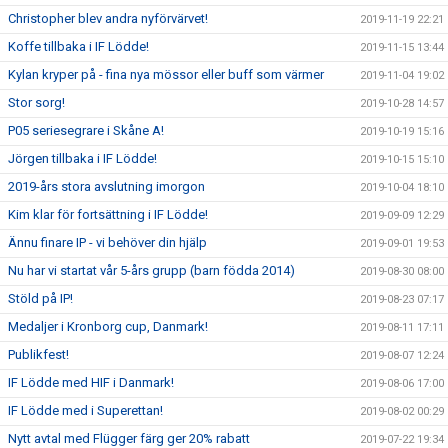
Christopher blev andra nyförvärvet!
2019-11-19 22:21
Koffe tillbaka i IF Lödde!
2019-11-15 13:44
Kylan kryper på - fina nya mössor eller buff som värmer
2019-11-04 19:02
Stor sorg!
2019-10-28 14:57
P05 seriesegrare i Skåne A!
2019-10-19 15:16
Jörgen tillbaka i IF Lödde!
2019-10-15 15:10
2019-års stora avslutning imorgon
2019-10-04 18:10
Kim klar för fortsättning i IF Lödde!
2019-09-09 12:29
Ännu finare IP - vi behöver din hjälp
2019-09-01 19:53
Nu har vi startat vår 5-års grupp (barn födda 2014)
2019-08-30 08:00
Stöld på IP!
2019-08-23 07:17
Medaljer i Kronborg cup, Danmark!
2019-08-11 17:11
Publikfest!
2019-08-07 12:24
IF Lödde med HIF i Danmark!
2019-08-06 17:00
IF Lödde med i Superettan!
2019-08-02 00:29
Nytt avtal med Flügger färg ger 20% rabatt
2019-07-22 19:34