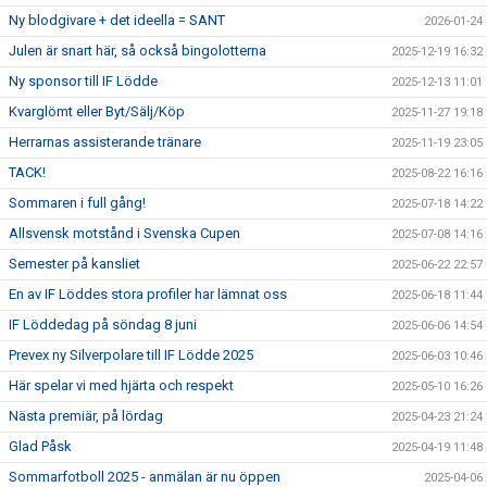
Ny blodgivare + det ideella = SANT
2026-01-24
Julen är snart här, så också bingolotterna
2025-12-19 16:32
Ny sponsor till IF Lödde
2025-12-13 11:01
Kvarglömt eller Byt/Sälj/Köp
2025-11-27 19:18
Herrarnas assisterande tränare
2025-11-19 23:05
TACK!
2025-08-22 16:16
Sommaren i full gång!
2025-07-18 14:22
Allsvensk motstånd i Svenska Cupen
2025-07-08 14:16
Semester på kansliet
2025-06-22 22:57
En av IF Löddes stora profiler har lämnat oss
2025-06-18 11:44
IF Löddedag på söndag 8 juni
2025-06-06 14:54
Prevex ny Silverpolare till IF Lödde 2025
2025-06-03 10:46
Här spelar vi med hjärta och respekt
2025-05-10 16:26
Nästa premiär, på lördag
2025-04-23 21:24
Glad Påsk
2025-04-19 11:48
Sommarfotboll 2025 - anmälan är nu öppen
2025-04-06