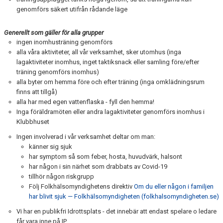
genomförs säkert utifrån rådande läge
Generellt som gäller för alla grupper
ingen inomhusträning genomförs
alla våra aktiviteter, all vår verksamhet, sker utomhus (inga
lagaktiviteter inomhus, inget taktiksnack eller samling före/efter
träning genomförs inomhus)
alla byter om hemma före och efter träning (inga omklädningsrum
finns att tillgå)
alla har med egen vattenflaska - fyll den hemma!
Inga föräldramöten eller andra lagaktiviteter genomförs inomhus i
Klubbhuset
Ingen involverad i vår verksamhet deltar om man:
känner sig sjuk
har symptom så som feber, hosta, huvudvärk, halsont
har någon i sin närhet som drabbats av Covid-19
tillhör någon riskgrupp
Följ Folkhälsomyndighetens direktiv
Om du eller någon i familjen
har blivit sjuk — Folkhälsomyndigheten (folkhalsomyndigheten.se)
Vi har en publikfri Idrottsplats - det innebär att endast spelare o ledare
får vara inne på IP