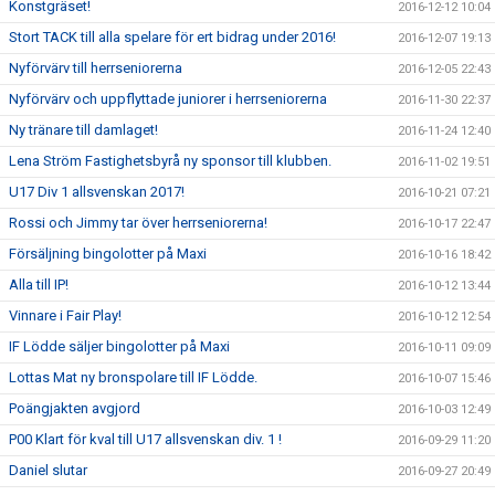
Konstgräset!
2016-12-12 10:04
Stort TACK till alla spelare för ert bidrag under 2016!
2016-12-07 19:13
Nyförvärv till herrseniorerna
2016-12-05 22:43
Nyförvärv och uppflyttade juniorer i herrseniorerna
2016-11-30 22:37
Ny tränare till damlaget!
2016-11-24 12:40
Lena Ström Fastighetsbyrå ny sponsor till klubben.
2016-11-02 19:51
U17 Div 1 allsvenskan 2017!
2016-10-21 07:21
Rossi och Jimmy tar över herrseniorerna!
2016-10-17 22:47
Försäljning bingolotter på Maxi
2016-10-16 18:42
Alla till IP!
2016-10-12 13:44
Vinnare i Fair Play!
2016-10-12 12:54
IF Lödde säljer bingolotter på Maxi
2016-10-11 09:09
Lottas Mat ny bronspolare till IF Lödde.
2016-10-07 15:46
Poängjakten avgjord
2016-10-03 12:49
P00 Klart för kval till U17 allsvenskan div. 1 !
2016-09-29 11:20
Daniel slutar
2016-09-27 20:49