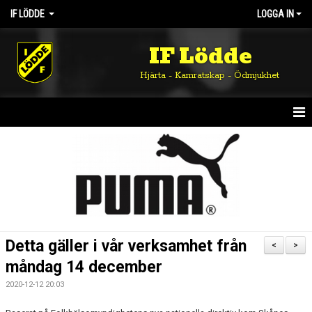
IF LÖDDE
LOGGA IN
IF Lödde
Hjärta - Kamratskap - Ödmjukhet
HEM
NYHETER
OM KLUBBEN
KALENDER
Detta gäller i vår verksamhet från
<
>
MATCHER
måndag 14 december
2020-12-12 20:03
DOKUMENT