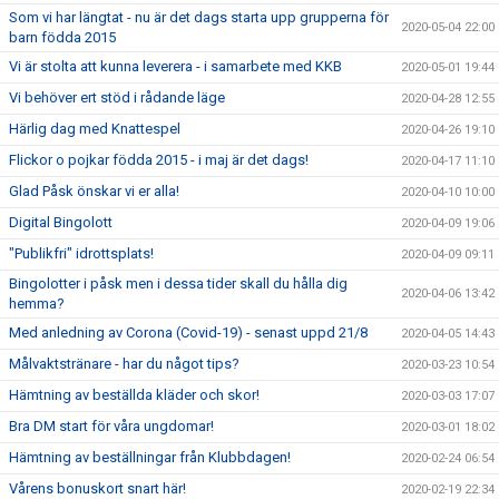
Som vi har längtat - nu är det dags starta upp grupperna för
2020-05-04 22:00
barn födda 2015
Vi är stolta att kunna leverera - i samarbete med KKB
2020-05-01 19:44
Vi behöver ert stöd i rådande läge
2020-04-28 12:55
Härlig dag med Knattespel
2020-04-26 19:10
Flickor o pojkar födda 2015 - i maj är det dags!
2020-04-17 11:10
Glad Påsk önskar vi er alla!
2020-04-10 10:00
Digital Bingolott
2020-04-09 19:06
"Publikfri" idrottsplats!
2020-04-09 09:11
Bingolotter i påsk men i dessa tider skall du hålla dig
2020-04-06 13:42
hemma?
Med anledning av Corona (Covid-19) - senast uppd 21/8
2020-04-05 14:43
Målvaktstränare - har du något tips?
2020-03-23 10:54
Hämtning av beställda kläder och skor!
2020-03-03 17:07
Bra DM start för våra ungdomar!
2020-03-01 18:02
Hämtning av beställningar från Klubbdagen!
2020-02-24 06:54
Vårens bonuskort snart här!
2020-02-19 22:34