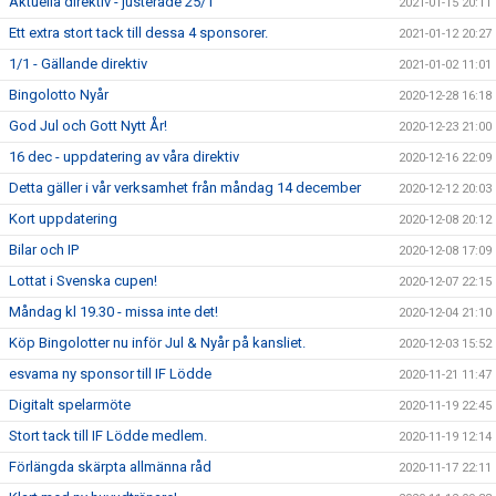
Aktuella direktiv - justerade 25/1
2021-01-15 20:11
Ett extra stort tack till dessa 4 sponsorer.
2021-01-12 20:27
1/1 - Gällande direktiv
2021-01-02 11:01
Bingolotto Nyår
2020-12-28 16:18
God Jul och Gott Nytt År!
2020-12-23 21:00
16 dec - uppdatering av våra direktiv
2020-12-16 22:09
Detta gäller i vår verksamhet från måndag 14 december
2020-12-12 20:03
Kort uppdatering
2020-12-08 20:12
Bilar och IP
2020-12-08 17:09
Lottat i Svenska cupen!
2020-12-07 22:15
Måndag kl 19.30 - missa inte det!
2020-12-04 21:10
Köp Bingolotter nu inför Jul & Nyår på kansliet.
2020-12-03 15:52
esvama ny sponsor till IF Lödde
2020-11-21 11:47
Digitalt spelarmöte
2020-11-19 22:45
Stort tack till IF Lödde medlem.
2020-11-19 12:14
Förlängda skärpta allmänna råd
2020-11-17 22:11