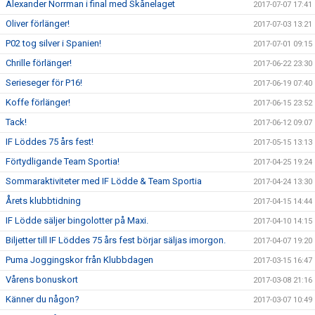
Alexander Norrman i final med Skånelaget
2017-07-07 17:41
Oliver förlänger!
2017-07-03 13:21
P02 tog silver i Spanien!
2017-07-01 09:15
Chrille förlänger!
2017-06-22 23:30
Serieseger för P16!
2017-06-19 07:40
Koffe förlänger!
2017-06-15 23:52
Tack!
2017-06-12 09:07
IF Löddes 75 års fest!
2017-05-15 13:13
Förtydligande Team Sportia!
2017-04-25 19:24
Sommaraktiviteter med IF Lödde & Team Sportia
2017-04-24 13:30
Årets klubbtidning
2017-04-15 14:44
IF Lödde säljer bingolotter på Maxi.
2017-04-10 14:15
Biljetter till IF Löddes 75 års fest börjar säljas imorgon.
2017-04-07 19:20
Puma Joggingskor från Klubbdagen
2017-03-15 16:47
Vårens bonuskort
2017-03-08 21:16
Känner du någon?
2017-03-07 10:49