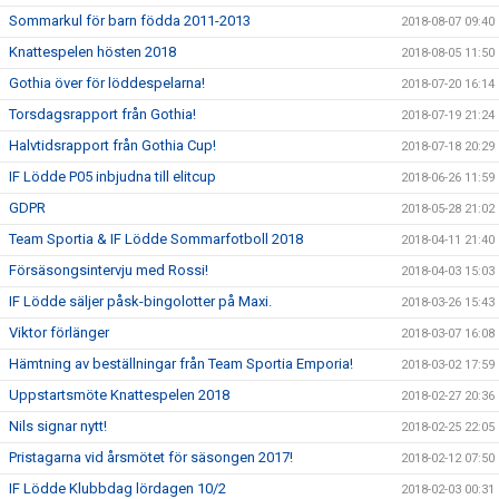
Sommarkul för barn födda 2011-2013
2018-08-07 09:40
Knattespelen hösten 2018
2018-08-05 11:50
Gothia över för löddespelarna!
2018-07-20 16:14
Torsdagsrapport från Gothia!
2018-07-19 21:24
Halvtidsrapport från Gothia Cup!
2018-07-18 20:29
IF Lödde P05 inbjudna till elitcup
2018-06-26 11:59
GDPR
2018-05-28 21:02
Team Sportia & IF Lödde Sommarfotboll 2018
2018-04-11 21:40
Försäsongsintervju med Rossi!
2018-04-03 15:03
IF Lödde säljer påsk-bingolotter på Maxi.
2018-03-26 15:43
Viktor förlänger
2018-03-07 16:08
Hämtning av beställningar från Team Sportia Emporia!
2018-03-02 17:59
Uppstartsmöte Knattespelen 2018
2018-02-27 20:36
Nils signar nytt!
2018-02-25 22:05
Pristagarna vid årsmötet för säsongen 2017!
2018-02-12 07:50
IF Lödde Klubbdag lördagen 10/2
2018-02-03 00:31