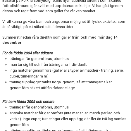
Baserat på Folkhälsomyndighetens nya nationella direktiv kom Skånes
KLUBBSHOPEN
fotbollsförbund igår kväll med uppdaterade riktlinjer. Vi har gått igenom
dessa och tagit fram vad som gäller för vår verksamhet.
MEDLEMSFÖRMÅNER
Vi vill kunna ge våra barn och ungdomar möjlighet till fysisk aktivitet, som
är så viktigt, på ett säkert sätt i dessa tider
Summerat nedan våra direktiv som
gäller
från och med måndag 14
december
För de födda 2004 eller tidigare
träningar får genomföras, utomhus
man tar sig till och från träningarna individuellt
inga matcher genomförs (gäller
alla
typer av matcher - träning, serie,
cuper, turneringar m m)
träningsupplägget tänks noga igenom, så att träningarna kan
genomförs säkert utifrån rådande läge
För barn födda 2005 och senare
träningar får genomföras, utomhus
enstaka matcher får genomförs (inte mer än en match per lag och
vecka). Inga cuper, turneringar eller upplägg där fler än två lag samlas
genomförs.
träningsupplägget tänks noga igenom, så att träningarna kan