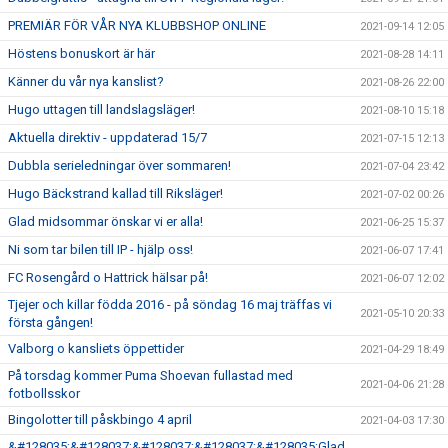
PREMIÄR FÖR VÅR NYA KLUBBSHOP ONLINE
2021-09-14 12:05
Höstens bonuskort är här
2021-08-28 14:11
Känner du vår nya kanslist?
2021-08-26 22:00
Hugo uttagen till landslagsläger!
2021-08-10 15:18
Aktuella direktiv - uppdaterad 15/7
2021-07-15 12:13
Dubbla serieledningar över sommaren!
2021-07-04 23:42
Hugo Bäckstrand kallad till Riksläger!
2021-07-02 00:26
Glad midsommar önskar vi er alla!
2021-06-25 15:37
Ni som tar bilen till IP - hjälp oss!
2021-06-07 17:41
FC Rosengård o Hattrick hälsar på!
2021-06-07 12:02
Tjejer och killar födda 2016 - på söndag 16 maj träffas vi
2021-05-10 20:33
första gången!
Valborg o kansliets öppettider
2021-04-29 18:49
På torsdag kommer Puma Shoevan fullastad med
2021-04-06 21:28
fotbollsskor
Bingolotter till påskbingo 4 april
2021-04-03 17:30
&#128035;&#128037;&#128037;&#128037;&#128035;Glad