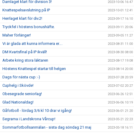
Damlaget klart för division 3!
2023-10-06 16:47
Knattespelsavslutning på IP
2023-10-01 12:41
Herrlaget klart för div.2!
2023-09-17 16:10
Tryckfel i höstens bonushäfte.
2023-09-11 20:06
Maher förlänger!
2023-09-05 11:27
Vi är glada att kunna informera er….
2023-08-31 11:00
DM Kvartsfinal på IP ikväll!
2023-08-30 08:00
Arbete kring stora läktaren
2023-08-17 19:08
Höstens Knattespel startar till helgen
2023-08-14 20:00
Dags för nästa cup :-)
2023-07-28 20:59
Cuphelg i Skövde!
2023-07-02 20:27
Obesegrade seniorlag!
2023-06-26 12:51
Glad Nationaldag!
2023-06-06 10:19
Gåfotboll - lördag 3/6 kl 10 drar vi igång!
2023-06-01 21:20
Segrarna i Landskrona Vårcup!
2023-05-21 22:23
Sommarfotbollsanmälan - sista dag söndag 21 maj
2023-05-18 16:11