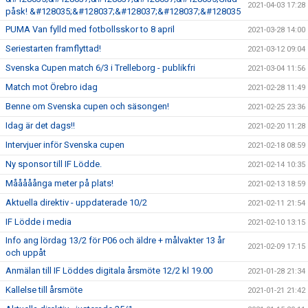
2021-04-03 17:28
påsk! &#128035;&#128037;&#128037;&#128037;&#128035
PUMA Van fylld med fotbollsskor to 8 april
2021-03-28 14:00
Seriestarten framflyttad!
2021-03-12 09:04
Svenska Cupen match 6/3 i Trelleborg - publikfri
2021-03-04 11:56
Match mot Örebro idag
2021-02-28 11:49
Benne om Svenska cupen och säsongen!
2021-02-25 23:36
Idag är det dags!!
2021-02-20 11:28
Intervjuer inför Svenska cupen
2021-02-18 08:59
Ny sponsor till IF Lödde.
2021-02-14 10:35
Mååååånga meter på plats!
2021-02-13 18:59
Aktuella direktiv - uppdaterade 10/2
2021-02-11 21:54
IF Lödde i media
2021-02-10 13:15
Info ang lördag 13/2 för P06 och äldre + målvakter 13 år
2021-02-09 17:15
och uppåt
Anmälan till IF Löddes digitala årsmöte 12/2 kl 19.00
2021-01-28 21:34
Kallelse till årsmöte
2021-01-21 21:42