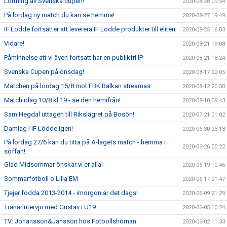
Lottning av Svenska cupen!
2020-08-28 09:54
På lördag ny match du kan se hemma!
2020-08-27 19:49
IF Lödde fortsätter att leverera IF Lödde produkter till eliten
2020-08-25 16:03
Vidare!
2020-08-21 19:08
Påminnelse att vi även fortsatt har en publikfri IP
2020-08-21 18:24
Svenska Cupen på onsdag!
2020-08-17 22:05
Matchen på lördag 15/8 mot FBK Balkan streamas
2020-08-12 20:50
Match idag 10/8 kl 19 - se den hemifrån!
2020-08-10 09:43
Sam Hegdal uttagen till Rikslägret på Bosön!
2020-07-21 01:02
Damlag i IF Lödde igen!
2020-06-30 23:18
På lördag 27/6 kan du titta på A-lagets match - hemma i
2020-06-26 00:22
soffan!
Glad Midsommar önskar vi er alla!
2020-06-19 10:46
Sommarfotboll o Lilla EM
2020-06-17 21:47
Tjejer födda 2013-2014 - imorgon är det dags!
2020-06-09 21:29
Tränarintervju med Gustav i U19
2020-06-05 10:24
TV: Johansson&Jansson hos Fotbollshörnan
2020-06-02 11:33