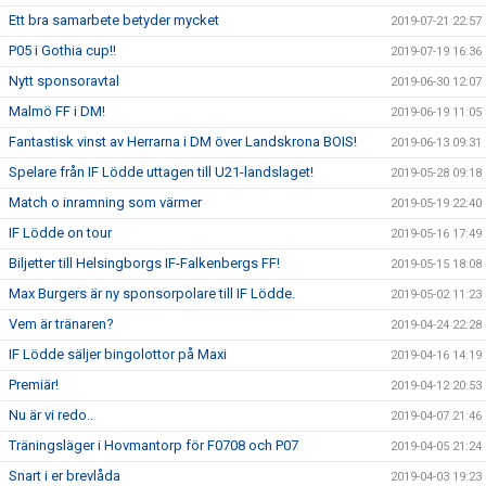
Ett bra samarbete betyder mycket
2019-07-21 22:57
P05 i Gothia cup!!
2019-07-19 16:36
Nytt sponsoravtal
2019-06-30 12:07
Malmö FF i DM!
2019-06-19 11:05
Fantastisk vinst av Herrarna i DM över Landskrona BOIS!
2019-06-13 09:31
Spelare från IF Lödde uttagen till U21-landslaget!
2019-05-28 09:18
Match o inramning som värmer
2019-05-19 22:40
IF Lödde on tour
2019-05-16 17:49
Biljetter till Helsingborgs IF-Falkenbergs FF!
2019-05-15 18:08
Max Burgers är ny sponsorpolare till IF Lödde.
2019-05-02 11:23
Vem är tränaren?
2019-04-24 22:28
IF Lödde säljer bingolottor på Maxi
2019-04-16 14:19
Premiär!
2019-04-12 20:53
Nu är vi redo..
2019-04-07 21:46
Träningsläger i Hovmantorp för F0708 och P07
2019-04-05 21:24
Snart i er brevlåda
2019-04-03 19:23