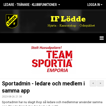
LEDARE - TRÄNARE - KLUBBFUNKTIONER
LOGGA IN
IF Lödde
Hjärta - Kamratskap - Ödmjukhet
HEM
NYHETER
KALENDER
MATCHER
Sportadmin - ledare och medlem i
<
>
TRUPPEN
samma app
2023-08-26 21:38
BILDGALLERI
Sportadmin har nu slagit ihop så ledare och medlemmar använder samma