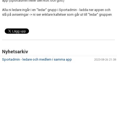
app (Sportadmin heter den kort och gott)
DOKUMENT
Alla ni ledare ingår i en "ledar" grupp i Sportadmin - ladda ner appen och
KONTAKT
slå på aviseringar -> ni ser enklare kallelser som går ut till ”ledar” gruppen
Nyhetsarkiv
Sportadmin - ledare och medlem i samma app
2023-08-26 21:38