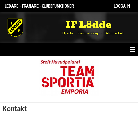
LEDARE - TRÄNARE - KLUBBFUNKTIONER
LOGGA IN
IF Lödde
Hjärta - Kamratskap - Ödmjukhet
HEM
NYHETER
KALENDER
MATCHER
Kontakt
TRUPPEN
BILDGALLERI