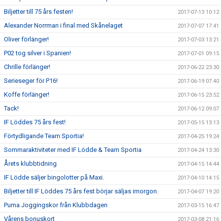
Biljetter till 75 års festen!
2017-07-13 10:12
Alexander Norrman i final med Skånelaget
2017-07-07 17:41
Oliver förlänger!
2017-07-03 13:21
P02 tog silver i Spanien!
2017-07-01 09:15
Chrille förlänger!
2017-06-22 23:30
Serieseger för P16!
2017-06-19 07:40
Koffe förlänger!
2017-06-15 23:52
Tack!
2017-06-12 09:07
IF Löddes 75 års fest!
2017-05-15 13:13
Förtydligande Team Sportia!
2017-04-25 19:24
Sommaraktiviteter med IF Lödde & Team Sportia
2017-04-24 13:30
Årets klubbtidning
2017-04-15 14:44
IF Lödde säljer bingolotter på Maxi.
2017-04-10 14:15
Biljetter till IF Löddes 75 års fest börjar säljas imorgon.
2017-04-07 19:20
Puma Joggingskor från Klubbdagen
2017-03-15 16:47
Vårens bonuskort
2017-03-08 21:16