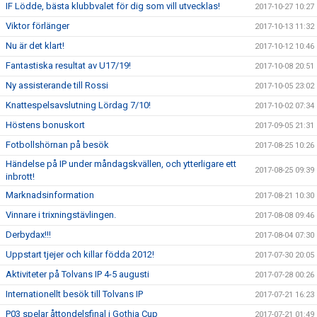
IF Lödde, bästa klubbvalet för dig som vill utvecklas!
2017-10-27 10:27
Viktor förlänger
2017-10-13 11:32
Nu är det klart!
2017-10-12 10:46
Fantastiska resultat av U17/19!
2017-10-08 20:51
Ny assisterande till Rossi
2017-10-05 23:02
Knattespelsavslutning Lördag 7/10!
2017-10-02 07:34
Höstens bonuskort
2017-09-05 21:31
Fotbollshörnan på besök
2017-08-25 10:26
Händelse på IP under måndagskvällen, och ytterligare ett
2017-08-25 09:39
inbrott!
Marknadsinformation
2017-08-21 10:30
Vinnare i trixningstävlingen.
2017-08-08 09:46
Derbydax!!!
2017-08-04 07:30
Uppstart tjejer och killar födda 2012!
2017-07-30 20:05
Aktiviteter på Tolvans IP 4-5 augusti
2017-07-28 00:26
Internationellt besök till Tolvans IP
2017-07-21 16:23
P03 spelar åttondelsfinal i Gothia Cup
2017-07-21 01:49