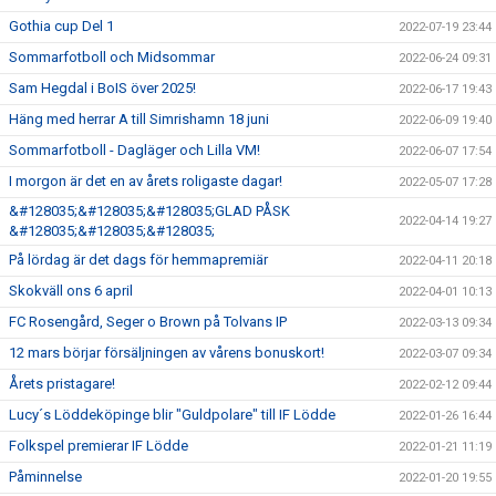
Gothia cup Del 1
2022-07-19 23:44
Sommarfotboll och Midsommar
2022-06-24 09:31
Sam Hegdal i BoIS över 2025!
2022-06-17 19:43
Häng med herrar A till Simrishamn 18 juni
2022-06-09 19:40
Sommarfotboll - Dagläger och Lilla VM!
2022-06-07 17:54
I morgon är det en av årets roligaste dagar!
2022-05-07 17:28
&#128035;&#128035;&#128035;GLAD PÅSK
2022-04-14 19:27
&#128035;&#128035;&#128035;
På lördag är det dags för hemmapremiär
2022-04-11 20:18
Skokväll ons 6 april
2022-04-01 10:13
FC Rosengård, Seger o Brown på Tolvans IP
2022-03-13 09:34
12 mars börjar försäljningen av vårens bonuskort!
2022-03-07 09:34
Årets pristagare!
2022-02-12 09:44
Lucy´s Löddeköpinge blir "Guldpolare" till IF Lödde
2022-01-26 16:44
Folkspel premierar IF Lödde
2022-01-21 11:19
Påminnelse
2022-01-20 19:55