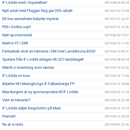
IF Lödde med i Superettan!
2019-08-02 00:29
Nytt avtal med Flügger färg ger 20% rabatt
2019-07-22 19:34
Ett bra samarbete betyder mycket
2019-07-21 22:57
P05 i Gothia cup!!
2019-07-19 16:36
Nytt sponsoravtal
2019-06-30 12:07
Malmö FF i DM!
2019-06-19 11:05
Fantastisk vinst av Herrarna i DM över Landskrona BOIS!
2019-06-13 09:31
Spelare från IF Lödde uttagen till U21-landslaget!
2019-05-28 09:18
Match o inramning som värmer
2019-05-19 22:40
IF Lödde on tour
2019-05-16 17:49
Biljetter till Helsingborgs IF-Falkenbergs FF!
2019-05-15 18:08
Max Burgers är ny sponsorpolare till IF Lödde.
2019-05-02 11:23
Vem är tränaren?
2019-04-24 22:28
IF Lödde säljer bingolottor på Maxi
2019-04-16 14:19
Premiär!
2019-04-12 20:53
Nu är vi redo..
2019-04-07 21:46