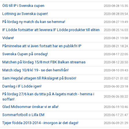
ÖIS till IP i Svenska cupen
2020-08-28 15:35
Lottning av Svenska cupen!
2020-08-28 09:54
På lördag ny match du kan se hemma!
2020-08-27 19:49
IF Lödde fortsätter att leverera IF Lödde produkter till eliten
2020-08-25 16:03
Vidare!
2020-08-21 19:08
Påminnelse att vi även fortsatt har en publikfri IP
2020-08-21 18:24
Svenska Cupen på onsdag!
2020-08-17 22:05
Matchen på lördag 15/8 mot FBK Balkan streamas
2020-08-12 20:50
Match idag 10/8 kl 19 - se den hemifrån!
2020-08-10 09:43
Sam Hegdal uttagen till Rikslägret på Bosön!
2020-07-21 01:02
Damlag i IF Lödde igen!
2020-06-30 23:18
På lördag 27/6 kan du titta på A-lagets match - hemma i
2020-06-26 00:22
soffan!
Glad Midsommar önskar vi er alla!
2020-06-19 10:46
Sommarfotboll o Lilla EM
2020-06-17 21:47
Tjejer födda 2013-2014 - imorgon är det dags!
2020-06-09 21:29