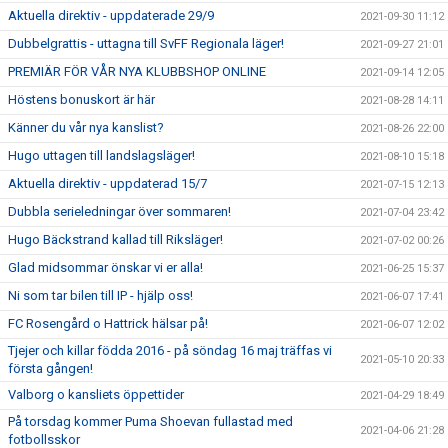
Aktuella direktiv - uppdaterade 29/9
2021-09-30 11:12
Dubbelgrattis - uttagna till SvFF Regionala läger!
2021-09-27 21:01
PREMIÄR FÖR VÅR NYA KLUBBSHOP ONLINE
2021-09-14 12:05
Höstens bonuskort är här
2021-08-28 14:11
Känner du vår nya kanslist?
2021-08-26 22:00
Hugo uttagen till landslagsläger!
2021-08-10 15:18
Aktuella direktiv - uppdaterad 15/7
2021-07-15 12:13
Dubbla serieledningar över sommaren!
2021-07-04 23:42
Hugo Bäckstrand kallad till Riksläger!
2021-07-02 00:26
Glad midsommar önskar vi er alla!
2021-06-25 15:37
Ni som tar bilen till IP - hjälp oss!
2021-06-07 17:41
FC Rosengård o Hattrick hälsar på!
2021-06-07 12:02
Tjejer och killar födda 2016 - på söndag 16 maj träffas vi
2021-05-10 20:33
första gången!
Valborg o kansliets öppettider
2021-04-29 18:49
På torsdag kommer Puma Shoevan fullastad med
2021-04-06 21:28
fotbollsskor