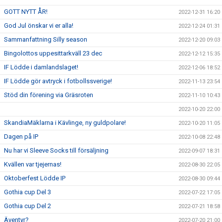
GOTT NYTT ÅR!
2022-12-31 16:20
God Jul önskar vi er alla!
2022-12-24 01:31
Sammanfattning Silly season
2022-12-20 09:03
Bingolottos uppesittarkväll 23 dec
2022-12-12 15:35
IF Lödde i damlandslaget!
2022-12-06 18:52
IF Lödde gör avtryck i fotbollssverige!
2022-11-13 23:54
Stöd din förening via Gräsroten
2022-11-10 10:43
2022-10-20 22:00
SkandiaMäklarna i Kävlinge, ny guldpolare!
2022-10-20 11:05
Dagen på IP
2022-10-08 22:48
Nu har vi Sleeve Socks till försäljning
2022-09-07 18:31
Kvällen var tjejernas!
2022-08-30 22:05
Oktoberfest Lödde IP
2022-08-30 09:44
Gothia cup Del 3
2022-07-22 17:05
Gothia cup Del 2
2022-07-21 18:58
Äventyr?
2022-07-20 21:00