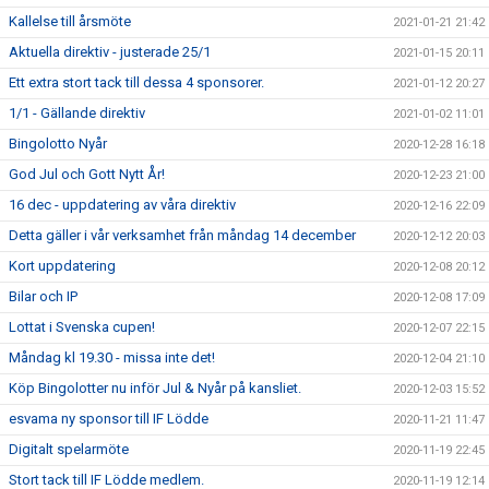
Kallelse till årsmöte
2021-01-21 21:42
Aktuella direktiv - justerade 25/1
2021-01-15 20:11
Ett extra stort tack till dessa 4 sponsorer.
2021-01-12 20:27
1/1 - Gällande direktiv
2021-01-02 11:01
Bingolotto Nyår
2020-12-28 16:18
God Jul och Gott Nytt År!
2020-12-23 21:00
16 dec - uppdatering av våra direktiv
2020-12-16 22:09
Detta gäller i vår verksamhet från måndag 14 december
2020-12-12 20:03
Kort uppdatering
2020-12-08 20:12
Bilar och IP
2020-12-08 17:09
Lottat i Svenska cupen!
2020-12-07 22:15
Måndag kl 19.30 - missa inte det!
2020-12-04 21:10
Köp Bingolotter nu inför Jul & Nyår på kansliet.
2020-12-03 15:52
esvama ny sponsor till IF Lödde
2020-11-21 11:47
Digitalt spelarmöte
2020-11-19 22:45
Stort tack till IF Lödde medlem.
2020-11-19 12:14