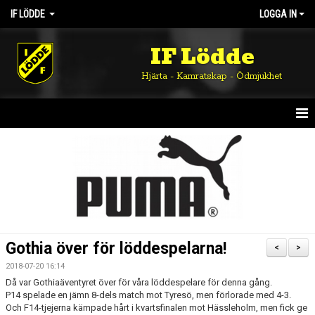
IF LÖDDE
LOGGA IN
IF Lödde
Hjärta - Kamratskap - Ödmjukhet
HEM
NYHETER
OM KLUBBEN
KALENDER
Gothia över för löddespelarna!
<
>
MATCHER
2018-07-20 16:14
Då var Gothiaäventyret över för våra löddespelare för denna gång.
DOKUMENT
P14 spelade en jämn 8-dels match mot Tyresö, men förlorade med 4-3.
Och F14-tjejerna kämpade hårt i kvartsfinalen mot Hässleholm, men fick ge