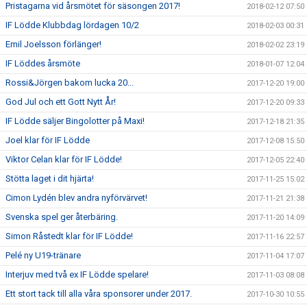
Pristagarna vid årsmötet för säsongen 2017!
2018-02-12 07:50
IF Lödde Klubbdag lördagen 10/2
2018-02-03 00:31
Emil Joelsson förlänger!
2018-02-02 23:19
IF Löddes årsmöte
2018-01-07 12:04
Rossi&Jörgen bakom lucka 20...
2017-12-20 19:00
God Jul och ett Gott Nytt År!
2017-12-20 09:33
IF Lödde säljer Bingolotter på Maxi!
2017-12-18 21:35
Joel klar för IF Lödde
2017-12-08 15:50
Viktor Celan klar för IF Lödde!
2017-12-05 22:40
Stötta laget i dit hjärta!
2017-11-25 15:02
Cimon Lydén blev andra nyförvärvet!
2017-11-21 21:38
Svenska spel ger återbäring.
2017-11-20 14:09
Simon Råstedt klar för IF Lödde!
2017-11-16 22:57
Pelé ny U19-tränare
2017-11-04 17:07
Interjuv med två ex IF Lödde spelare!
2017-11-03 08:08
Ett stort tack till alla våra sponsorer under 2017.
2017-10-30 10:55