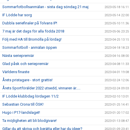
Sommarfotbollsanmälan - sista dag söndag 21 maj
2023-05-18 16:11
IF Lödde har sorg
2023-05-14 22:00
Dubbla seriefinaler på Tolvans IP!
2023-05-10 11:36
7 maj är det dags för alla födda 2018
2023-05-06 23:25
Följ med HA till Bromölla på lördag!
2023-04-25 13:15
Sommarfotboll - anmälan öppen
2023-04-18 18:23
Nästa seriepremiär
2023-04-16 08:00
Glad påsk och seriepremiär
2023-04-08 11:33
Världens finaste
2023-04-01 19:08
Årets pristagare - stort grattis!
2023-02-24 12:06
Årets Sportförälder 2022 utsedd, vinnaren är.....
2023-02-24 09:03
IF Lödde klubbdag lördagen 11/2
2023-02-10 13:01
Sebastian Crona till ÖSK!
2023-01-25 14:41
Hugo i P17-landslaget!
2023-01-20 17:02
Ta möjligheten att bli blodgivare!
2023-01-13 08:47
Gillar du att skriva och berätta eller har du ideer?
2023-01-09 23:41