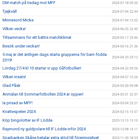
DM match på tisdag mot MFF
2024-07-18 09:20
Tjejkväll
2024-07-04 22:44
Minnesord Micke
2024-07-04 12:02
Vilken vecka!
2024-06-25 22:40
Tillsammans för ett bättre matchklimat
2024-05-17 23:46
Besök under veckan!
2024-05-16 21:36
5 maj är det äntligen dags starta grupperna för barn födda
2024-04-29 23:12
2019!
Lördag 27/4 kl 10 startar vi upp Gåfotbollen!
2024-04-22 09:56
Vilken insats!
2024-04-07 10:26
Glad Påsk
2024-03-30 09:08
Anmälan till Sommarfotbollen 2024 är öppen!
2024-03-21 22:37
Ia prisad av MFF!
2024-03-04 23:21
Knattespelen 2024
2024-02-15 15:57
Köp bingolotter av IF Lödde
2023-12-15 15:10
Raymond ny guldpolare till IF Lödde inför 2024.
2023-12-08 14:11
Sparbanken Skåne betalar extra stöd till föreningslivet
2023-11-30 18:23