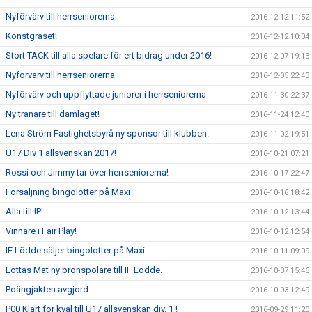
Nyförvärv till herrseniorerna
2016-12-12 11:52
Konstgräset!
2016-12-12 10:04
Stort TACK till alla spelare för ert bidrag under 2016!
2016-12-07 19:13
Nyförvärv till herrseniorerna
2016-12-05 22:43
Nyförvärv och uppflyttade juniorer i herrseniorerna
2016-11-30 22:37
Ny tränare till damlaget!
2016-11-24 12:40
Lena Ström Fastighetsbyrå ny sponsor till klubben.
2016-11-02 19:51
U17 Div 1 allsvenskan 2017!
2016-10-21 07:21
Rossi och Jimmy tar över herrseniorerna!
2016-10-17 22:47
Försäljning bingolotter på Maxi
2016-10-16 18:42
Alla till IP!
2016-10-12 13:44
Vinnare i Fair Play!
2016-10-12 12:54
IF Lödde säljer bingolotter på Maxi
2016-10-11 09:09
Lottas Mat ny bronspolare till IF Lödde.
2016-10-07 15:46
Poängjakten avgjord
2016-10-03 12:49
P00 Klart för kval till U17 allsvenskan div. 1 !
2016-09-29 11:20