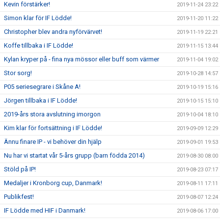
Kevin förstärker!
2019-11-24 23:22
Simon klar för IF Lödde!
2019-11-20 11:22
Christopher blev andra nyförvärvet!
2019-11-19 22:21
Koffe tillbaka i IF Lödde!
2019-11-15 13:44
Kylan kryper på - fina nya mössor eller buff som värmer
2019-11-04 19:02
Stor sorg!
2019-10-28 14:57
P05 seriesegrare i Skåne A!
2019-10-19 15:16
Jörgen tillbaka i IF Lödde!
2019-10-15 15:10
2019-års stora avslutning imorgon
2019-10-04 18:10
Kim klar för fortsättning i IF Lödde!
2019-09-09 12:29
Ännu finare IP - vi behöver din hjälp
2019-09-01 19:53
Nu har vi startat vår 5-års grupp (barn födda 2014)
2019-08-30 08:00
Stöld på IP!
2019-08-23 07:17
Medaljer i Kronborg cup, Danmark!
2019-08-11 17:11
Publikfest!
2019-08-07 12:24
IF Lödde med HIF i Danmark!
2019-08-06 17:00