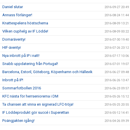
Daniel slutar
2016-09-27 20:49
Annass förlänger!
2016-08-24 11:44
Knattespelens höstschema
2016-08-09 13:21
Vilken cuphelg av IF Lödde!
2016-08-09 00:22
Domaräventyr
2016-07-30 19:40
HIF-äventyr
2016-07-26 23:12
Nya inbrott på IP i natt!
2016-07-17 10:06
Snabb uppdatering från Portugal!
2016-07-01 19:07
Barcelona, Estoril, Göteborg, Köpenhamn och Hällevik
2016-06-27 09:48
Inbrott på IP!
2016-06-26 13:47
Sommarfotbollen 2016
2016-06-23 09:57
KFC nästa för herrseniorerna i DM
2016-05-26 15:12
Ta chansen att vinna en signerad LFC-tröja!
2016-05-25 20:55
IF Löddeprodukt gör succé i Superettan
2016-05-12 14:41
Poängjakten igång!
2016-04-26 09:39
Team Sportia Sommarfotboll 2016
2016-04-11 18:47