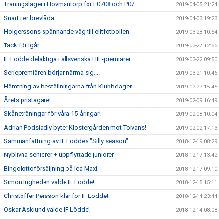
Träningsläger i Hovmantorp för F0708 och P07
2019-04-05 21:24
Snart i er brevlåda
2019-04-03 19:23
Holgerssons spännande väg till elitfotbollen
2019-03-28 10:54
Tack för igår
2019-03-27 12:55
IF Lödde delaktiga i allsvenska HIF-premiären
2019-03-22 09:50
Seriepremiären börjar närma sig....
2019-03-21 10:46
Hämtning av beställningarna från Klubbdagen
2019-02-27 15:45
Årets pristagare!
2019-02-09 16:49
Skåneträningar för våra 15-åringar!
2019-02-08 10:04
Adrian Podsiadly byter Klostergården mot Tolvans!
2019-02-02 17:13
Sammanfattning av IF Löddes "Silly season"
2018-12-19 08:29
Nyblivna seniorer + uppflyttade juniorer
2018-12-17 13:42
Bingolottoförsäljning på Ica Maxi
2018-12-17 09:10
Simon Ingheden valde IF Lödde!
2018-12-15 15:11
Christoffer Persson klar för IF Lödde!
2018-12-14 23:44
Oskar Asklund valde IF Lödde!
2018-12-14 08:08