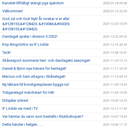
Kansliet tillfälligt stängt pga sjukdom
2022-01-18 09:48
Välkommen!
2022-01-13 22:59
God Jul och Gott Nytt År önskar vi er alla!
&#128155;&#128420; &#10084;&#65039;
2021-12-23 10:59
&#128155;&#128420;
Damlaget spelar i division 3 2022!
2021-12-22 09:25
Köp Bingolottor av IF Lödde
2021-12-16 20:24
Tack!
2021-12-08 16:41
Skånesport summerar herr- och damlagets säsonger!
2021-11-29 15:13
Daniel & Björn nya tränare för herrlaget!
2021-11-17 22:59
Marcus och Sam uttagna i Skånelaget!
2021-11-15 09:14
Ny läktare till konstgräsplanen byggs nu!
2021-11-09 13:43
Tidigarelagd matchstart för HA!
2021-11-04 10:09
Eldsjälar sökes!
2021-10-20 14:23
IF Lödde var med i TV
2021-10-12 17:45
Var hämtar du varor som beställs i Klubbshopen?
2021-10-07 19:43
Detta händer i helgen.......
2021-10-06 17:15