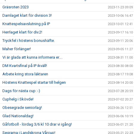
Gräsroten 2023
2023-11-23 09:09
Damlaget klart för division 3!
2023-10-06 16:47
Knattespelsavslutning på IP
2023-10-01 12:41
Herrlaget klart för div.2!
2023-09-17 16:10
Tryckfel i höstens bonushäfte.
2023-09-11 20:06
Maher förlänger!
2023-09-05 11:27
Vi är glada att kunna informera er….
2023-08-31 11:00
DM Kvartsfinal på IP ikväll!
2023-08-30 08:00
Arbete kring stora läktaren
2023-08-17 19:08
Höstens Knattespel startar till helgen
2023-08-14 20:00
Dags för nästa cup :-)
2023-07-28 20:59
Cuphelg i Skövde!
2023-07-02 20:27
Obesegrade seniorlag!
2023-06-26 12:51
Glad Nationaldag!
2023-06-06 10:19
Gåfotboll - lördag 3/6 kl 10 drar vi igång!
2023-06-01 21:20
Segrarna i Landskrona Vårcup!
2023-05-21 22:23