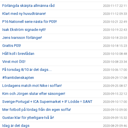
Förlängda skärpta allmänna råd
2020-11-17 22:11
Klart med ny huvudtränare!
2020-11-12 09:33
P16 Nationell serie nästa för P05!!
2020-10-21 22:49
Isak Ekström signade nytt!
2020-10-19 22:43
Jens Ivarsson förlänger!
2020-10-18 23:03
Grattis P05!
2020-10-18 15:23
Håll koll i brevlådan
2020-10-10 08:48
Vinst mot ÖIS!
2020-10-08 23:34
På torsdag 8/10 är det dags....
2020-10-06 17:00
#framtidenskapten
2020-09-29 17:08
Lördagens match mot Nike i soffan!
2020-09-25 08:57
Kim och Jörgen slutar efter säsongen!
2020-09-15 22:12
Sverige-Portugal + ICA Supermarket + IF Lödde = SANT
2020-09-10 17:00
Mer fotboll på lördag från din egen soffa!
2020-09-10 09:00
Gustav klar för ytterligare två år!
2020-09-09 15:32
Idag är det dags
2020-08-29 09:46