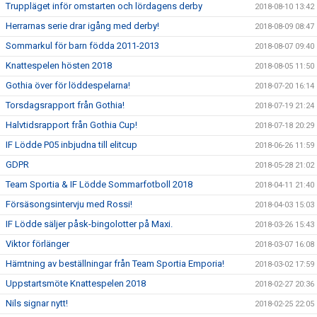
Truppläget inför omstarten och lördagens derby
2018-08-10 13:42
Herrarnas serie drar igång med derby!
2018-08-09 08:47
Sommarkul för barn födda 2011-2013
2018-08-07 09:40
Knattespelen hösten 2018
2018-08-05 11:50
Gothia över för löddespelarna!
2018-07-20 16:14
Torsdagsrapport från Gothia!
2018-07-19 21:24
Halvtidsrapport från Gothia Cup!
2018-07-18 20:29
IF Lödde P05 inbjudna till elitcup
2018-06-26 11:59
GDPR
2018-05-28 21:02
Team Sportia & IF Lödde Sommarfotboll 2018
2018-04-11 21:40
Försäsongsintervju med Rossi!
2018-04-03 15:03
IF Lödde säljer påsk-bingolotter på Maxi.
2018-03-26 15:43
Viktor förlänger
2018-03-07 16:08
Hämtning av beställningar från Team Sportia Emporia!
2018-03-02 17:59
Uppstartsmöte Knattespelen 2018
2018-02-27 20:36
Nils signar nytt!
2018-02-25 22:05