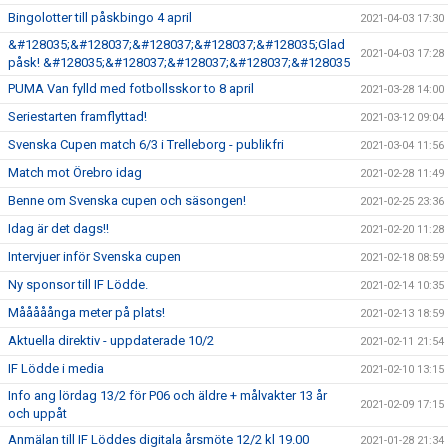
Bingolotter till påskbingo 4 april
2021-04-03 17:30
&#128035;&#128037;&#128037;&#128037;&#128035;Glad
2021-04-03 17:28
påsk! &#128035;&#128037;&#128037;&#128037;&#128035
PUMA Van fylld med fotbollsskor to 8 april
2021-03-28 14:00
Seriestarten framflyttad!
2021-03-12 09:04
Svenska Cupen match 6/3 i Trelleborg - publikfri
2021-03-04 11:56
Match mot Örebro idag
2021-02-28 11:49
Benne om Svenska cupen och säsongen!
2021-02-25 23:36
Idag är det dags!!
2021-02-20 11:28
Intervjuer inför Svenska cupen
2021-02-18 08:59
Ny sponsor till IF Lödde.
2021-02-14 10:35
Mååååånga meter på plats!
2021-02-13 18:59
Aktuella direktiv - uppdaterade 10/2
2021-02-11 21:54
IF Lödde i media
2021-02-10 13:15
Info ang lördag 13/2 för P06 och äldre + målvakter 13 år
2021-02-09 17:15
och uppåt
Anmälan till IF Löddes digitala årsmöte 12/2 kl 19.00
2021-01-28 21:34