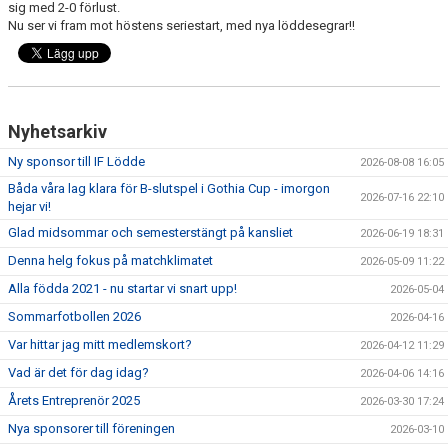
sig med 2-0 förlust.
KLUBBSHOPEN
Nu ser vi fram mot höstens seriestart, med nya löddesegrar!!
MEDLEMSFÖRMÅNER
Nyhetsarkiv
Ny sponsor till IF Lödde
2026-08-08 16:05
Båda våra lag klara för B-slutspel i Gothia Cup - imorgon
2026-07-16 22:10
hejar vi!
Glad midsommar och semesterstängt på kansliet
2026-06-19 18:31
Denna helg fokus på matchklimatet
2026-05-09 11:22
Alla födda 2021 - nu startar vi snart upp!
2026-05-04
Sommarfotbollen 2026
2026-04-16
Var hittar jag mitt medlemskort?
2026-04-12 11:29
Vad är det för dag idag?
2026-04-06 14:16
Årets Entreprenör 2025
2026-03-30 17:24
Nya sponsorer till föreningen
2026-03-10