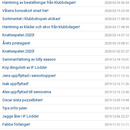
Hämtning av beställningar från Klubbdagen!
2020-02-24 06:54
Vårens bonuskort snart här!
2020-02-19 22:34
Sortimentet i Klubbshopen utökas!
2020-02-17 08:50
Hämtning av kläder och skor från klubbdagen!
2020-02-17 08:34
Knattespelen 2020!
2020-02-14 07:10
Årets pristagare!
2020-02-10 08:51
Knattespelen 2020!
2020-01-02 07:27
Sammanfattning av Silly season
2019-12-18 10:01
Köp Bingolott av IF Lödde!
2019-12-17 15:59
Jens uppflyttad i seniortruppen!
2019-12-17 12:16
Isak uppflyttad!
2019-12-16 11:26
Alex uppflyttad till seniorerna
2019-12-15 12:40
Oscar sista puzzelbiten!
2019-12-09 14:48
Tips inför julen
2019-12-07 14:54
Jagge åter i IF Lödde!
2019-12-06 22:27
Fabbe förlänger!
2019-11-27 11:11