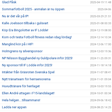
Glad Påsk
2025-04-19 11:48
Sommarfotboll 2025 - anmälan är nu öppen
2025-04-06
Nu är det vår på IP!
2025-03-29 21:51
Kalle Joelsson tillbaka i gulsvart
2025-01-08 00:33
Köp Era Bingolotter av IF Lödde!
2024-12-19 08:00
Kom och testa Fotboll fitness redan idag lördag!
2024-12-14 10:34
Manglind kör på i HIF!
2024-12-06 17:00
Holmgrens ny silversponsor
2024-12-03 19:36
NP Nilsson Bygghandel ny Guldpolare inför 2025!
2024-11-25 09:31
Ny sponsor till IF Lödde inför 2025!
2024-11-18 14:18
Intäkter från Gräsroten Svenska Spel
2024-11-07 08:41
Nytt tränarteam för herrseniorerna
2024-11-01 09:04
Huvudtränare för herrlaget
2024-10-03 19:55
Ellen André uttagen i F15-landslaget!
2024-10-01 00:34
Hela helgen….tillsammans!
2024-09-06 18:42
Ladda ner appen
2024-08-25 14:25