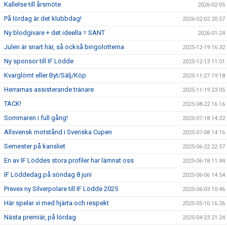
Kallelse till årsmöte
2026-02-05
På lördag är det klubbdag!
2026-02-02 20:57
Ny blodgivare + det ideella = SANT
2026-01-24
Julen är snart här, så också bingolotterna
2025-12-19 16:32
Ny sponsor till IF Lödde
2025-12-13 11:01
Kvarglömt eller Byt/Sälj/Köp
2025-11-27 19:18
Herrarnas assisterande tränare
2025-11-19 23:05
TACK!
2025-08-22 16:16
Sommaren i full gång!
2025-07-18 14:22
Allsvensk motstånd i Svenska Cupen
2025-07-08 14:16
Semester på kansliet
2025-06-22 22:57
En av IF Löddes stora profiler har lämnat oss
2025-06-18 11:44
IF Löddedag på söndag 8 juni
2025-06-06 14:54
Prevex ny Silverpolare till IF Lödde 2025
2025-06-03 10:46
Här spelar vi med hjärta och respekt
2025-05-10 16:26
Nästa premiär, på lördag
2025-04-23 21:24