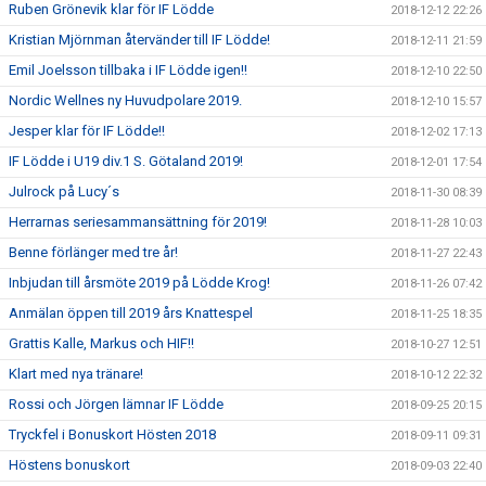
Ruben Grönevik klar för IF Lödde
2018-12-12 22:26
Kristian Mjörnman återvänder till IF Lödde!
2018-12-11 21:59
Emil Joelsson tillbaka i IF Lödde igen!!
2018-12-10 22:50
Nordic Wellnes ny Huvudpolare 2019.
2018-12-10 15:57
Jesper klar för IF Lödde!!
2018-12-02 17:13
IF Lödde i U19 div.1 S. Götaland 2019!
2018-12-01 17:54
Julrock på Lucy´s
2018-11-30 08:39
Herrarnas seriesammansättning för 2019!
2018-11-28 10:03
Benne förlänger med tre år!
2018-11-27 22:43
Inbjudan till årsmöte 2019 på Lödde Krog!
2018-11-26 07:42
Anmälan öppen till 2019 års Knattespel
2018-11-25 18:35
Grattis Kalle, Markus och HIF!!
2018-10-27 12:51
Klart med nya tränare!
2018-10-12 22:32
Rossi och Jörgen lämnar IF Lödde
2018-09-25 20:15
Tryckfel i Bonuskort Hösten 2018
2018-09-11 09:31
Höstens bonuskort
2018-09-03 22:40