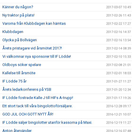
Känner du någon?
2017-03-07 10:49
Ny traktor på plats!
2017-02-26 11:43
Varorna från Klubbdagen kan hämtas
2017-02-22 17:27
Klubbdagen
2017-02-16 14:37
Olycka på Bollvägen
2017-02-16 13:54
Årets pristagare vid årsmötet 2017!
2017-02-14 08:39
Vi välkomnar nya sponsorer till IF Lödde!
2017-02-10 15:33
Oldboys söker spelare
2017-02-08 21:01
Kallelse till årsmöte
2017-02-01 18:03
IF Lödde 75 år
2017-01-27 11:27
Årets ledarkonferens på YSB
2017-01-20 12:34
IF Lödde fostrade Kalle J till HIFs A-trupp!
2017-01-17 19:26
Ett stort tack till våra bingolottoförsäljare.
2016-12-28 09:17
GOD JUL OCH GOTT NYTT ÅR!
2016-12-21 10:07
IF Lödde säljer bingolotter utanför kassorna på Maxi.
2016-12-19 11:27
Anton återvänder
2016-12-16 07:48