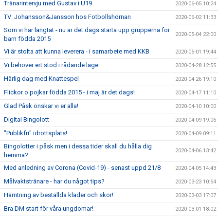
Tränarintervju med Gustav i U19
2020-06-05 10:24
TV: Johansson&Jansson hos Fotbollshörnan
2020-06-02 11:33
Som vi har längtat - nu är det dags starta upp grupperna för
2020-05-04 22:00
barn födda 2015
Vi är stolta att kunna leverera - i samarbete med KKB
2020-05-01 19:44
Vi behöver ert stöd i rådande läge
2020-04-28 12:55
Härlig dag med Knattespel
2020-04-26 19:10
Flickor o pojkar födda 2015 - i maj är det dags!
2020-04-17 11:10
Glad Påsk önskar vi er alla!
2020-04-10 10:00
Digital Bingolott
2020-04-09 19:06
"Publikfri" idrottsplats!
2020-04-09 09:11
Bingolotter i påsk men i dessa tider skall du hålla dig
2020-04-06 13:42
hemma?
Med anledning av Corona (Covid-19) - senast uppd 21/8
2020-04-05 14:43
Målvaktstränare - har du något tips?
2020-03-23 10:54
Hämtning av beställda kläder och skor!
2020-03-03 17:07
Bra DM start för våra ungdomar!
2020-03-01 18:02