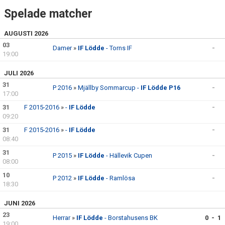
Spelade matcher
AUGUSTI 2026
03
Damer
»
IF Lödde
- Torns IF
-
19:00
JULI 2026
31
P 2016
»
Mjällby Sommarcup -
IF Lödde P16
-
17:00
31
F 2015-2016
»
-
IF Lödde
-
09:20
31
F 2015-2016
»
-
IF Lödde
-
08:40
31
P 2015
»
IF Lödde
- Hällevik Cupen
-
08:00
10
P 2012
»
IF Lödde
- Ramlösa
-
18:30
JUNI 2026
23
Herrar
»
IF Lödde
- Borstahusens BK
0 - 1
19:00