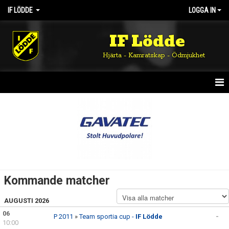
IF LÖDDE
LOGGA IN
IF Lödde
Hjärta - Kamratskap - Ödmjukhet
HEM
NYHETER
OM KLUBBEN
KALENDER
Kommande matcher
MATCHER
AUGUSTI 2026
DOKUMENT
06
P 2011
»
Team sportia cup -
IF Lödde
-
10:00