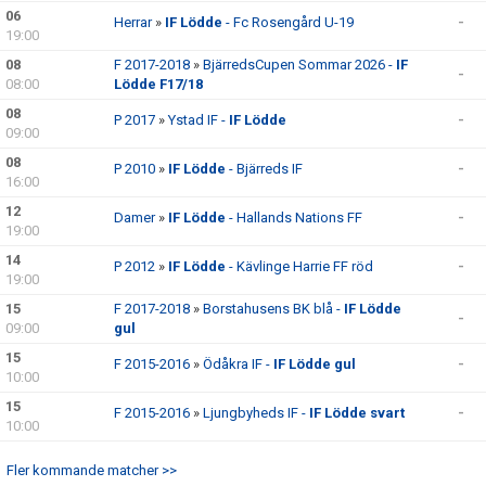
KLUBBSHOPEN
06
Herrar
»
IF Lödde
- Fc Rosengård U-19
-
19:00
MEDLEMSFÖRMÅNER
08
F 2017-2018
»
BjärredsCupen Sommar 2026 -
IF
-
08:00
Lödde F17/18
08
P 2017
»
Ystad IF -
IF Lödde
-
09:00
08
P 2010
»
IF Lödde
- Bjärreds IF
-
16:00
12
Damer
»
IF Lödde
- Hallands Nations FF
-
19:00
14
P 2012
»
IF Lödde
- Kävlinge Harrie FF röd
-
19:00
15
F 2017-2018
»
Borstahusens BK blå -
IF Lödde
-
09:00
gul
15
F 2015-2016
»
Ödåkra IF -
IF Lödde gul
-
10:00
15
F 2015-2016
»
Ljungbyheds IF -
IF Lödde svart
-
10:00
Fler kommande matcher >>