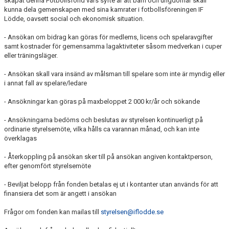
skapat denna Fotbollsfond vars syfte är att barn och ungdomar skall
kunna dela gemenskapen med sina kamrater i fotbollsföreningen IF
Lödde, oavsett social och ekonomisk situation.
- Ansökan om bidrag kan göras för medlems, licens och spelaravgifter
samt kostnader för gemensamma lagaktiviteter såsom medverkan i cuper
eller träningsläger.
- Ansökan skall vara insänd av målsman till spelare som inte är myndig eller
i annat fall av spelare/ledare
- Ansökningar kan göras på maxbeloppet 2 000 kr/år och sökande
- Ansökningarna bedöms och beslutas av styrelsen kontinuerligt på
ordinarie styrelsemöte, vilka hålls ca varannan månad, och kan inte
överklagas
- Återkoppling på ansökan sker till på ansökan angiven kontaktperson,
efter genomfört styrelsemöte
- Beviljat belopp från fonden betalas ej ut i kontanter utan används för att
finansiera det som är angett i ansökan
Frågor om fonden kan mailas till
styrelsen@iflodde.se