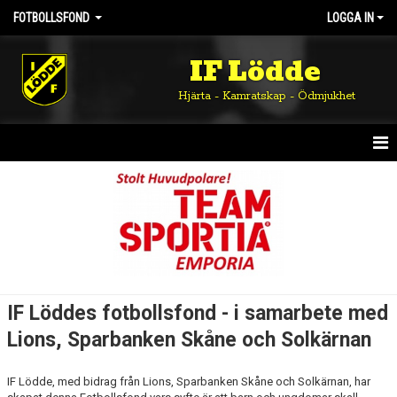
FOTBOLLSFOND
LOGGA IN
IF Lödde
Hjärta - Kamratskap - Ödmjukhet
HEM
ANSÖKAN OM MEDEL FRÅN FOTBOLLSFONDEN
IF Löddes fotbollsfond - i samarbete med
Lions, Sparbanken Skåne och Solkärnan
IF Lödde, med bidrag från Lions, Sparbanken Skåne och Solkärnan, har