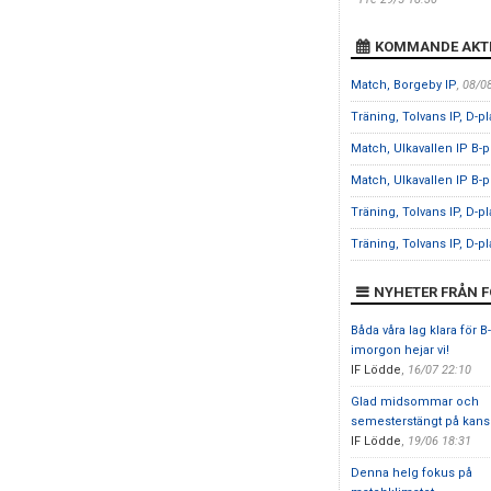
KOMMANDE AKTI
Match, Borgeby IP
, 08/0
Träning, Tolvans IP, D-p
Match, Ulkavallen IP B-
Match, Ulkavallen IP B-
Träning, Tolvans IP, D-p
Träning, Tolvans IP, D-p
NYHETER FRÅN 
Båda våra lag klara för B
imorgon hejar vi!
IF Lödde
,
16/07 22:10
Glad midsommar och
semesterstängt på kansl
IF Lödde
,
19/06 18:31
Denna helg fokus på