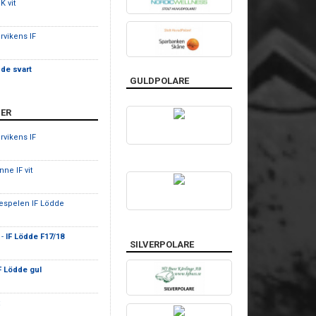
K vit
rvikens IF
dde svart
GULDPOLARE
ER
rvikens IF
nne IF vit
tespelen IF Lödde
 -
IF Lödde F17/18
SILVERPOLARE
F Lödde gul