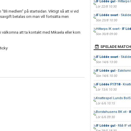
IF Lödde gul
- Hittarps I
Lör 22/8 10:30
en "Bli medlem" på startsidan. Viktigt så att vi vid
IF Lödde svart
- Skälde
avgift betalas om man vill fortsätta men
Sön 23/8 10:30
Hittarps IK svart -
IF Lö
 ni välkomna att ta kontakt med Mikaela eller kom
Sön 30/8 09:00
SPELADE MATCH
Micky
IF Lödde svart
- Skälde
Sön 14/6 13:00
IF Lödde gul
- Eskilsmi
Sön 14/6 10:30
IF Lödde F17/18
- Knat
Lör 13/6 10:30
Knattespel Lunds BoIS
Lör 6/6 10:15
Borstahusens BK vit -
I
Lör 6/6 09:30
IF Lödde gul
- Råå IF vit
Fre 29/5 18:30