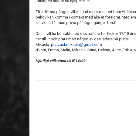
träningen startar så hjälper vi er.
Efter första gången vill vi att ni registrerar ert barn vi länk
behov kan komma i kontakt med alla er föräldrar. Medlems
självklart får man prova på några gånger först!
Om ni vill ha kontakt med oss tränare för flickor 17/18 är
ner till IP och prata med någon av oss ledare på plats!
Mikaela:
platzackmikaela@gmail.com
/Björn, Emma, Malin, Mikaela, Stina, Helena, Alice, Erik & 
Hjärtligt välkomna till IF Lödde