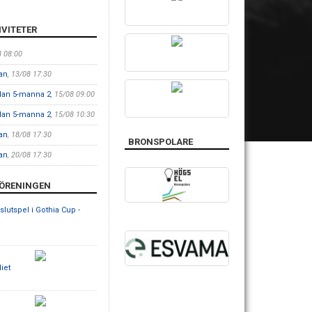
VITETER
8 08:00
lan
, 13/08 17:30
plan 5-manna 2
, 15/08 09:00
plan 5-manna 2
, 15/08 10:30
lan
, 18/08 17:30
BRONSPOLARE
lan
, 20/08 17:30
FÖRENINGEN
-slutspel i Gothia Cup -
iet