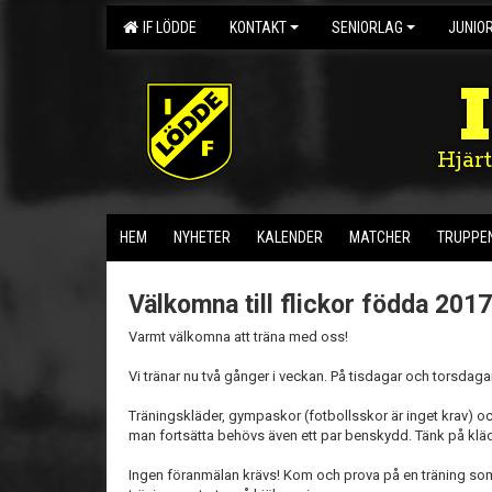
IF LÖDDE
KONTAKT
SENIORLAG
JUNIO
Hjär
HEM
NYHETER
KALENDER
MATCHER
TRUPPE
Välkomna till flickor födda 201
Varmt välkomna att träna med oss!
Vi tränar nu två gånger i veckan. På tisdagar och torsdaga
Träningskläder, gympaskor (fotbollsskor är inget krav) och 
man fortsätta behövs även ett par benskydd. Tänk på kläde
Ingen föranmälan krävs! Kom och prova på en träning so