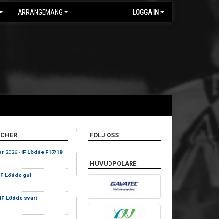
ARRANGEMANG
LOGGA IN
CHER
FÖLJ OSS
r 2026 -
IF Lödde F17/18
HUVUDPOLARE
IF Lödde gul
IF Lödde svart