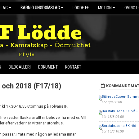
RLAG
BARN O UNGDOMSLAG
LÖDDE FF
MOTION
ÖVRIGT
IF Lödde
ta - Kamratskap - Ödmjukhet
F17/18
N
BILDGALLERI
DOKUMENT
KONTAKT
7 och 2018 (F17/18)
KOMMANDE MAT
BjärredsCupen Somma
Lör 8/8 08:00
r kl 17.30-18.55 utomhus på Tolvans IP.
Borstahusens BK blå -
Lör 15/8 09:00
en vattenflaska är allt ni behöver ha med er. Vill
r efter väder när vi tränar utomhus!
Borstahusens BK röd -
Lör 15/8 10:30
m passar. Prata med någon av ledarna innan