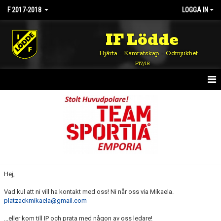
F 2017-2018
LOGGA IN
IF Lödde
Hjärta - Kamratskap - Ödmjukhet
F17/18
HEM
NYHETER
KALENDER
MATCHER
Hej,
TRUPPEN
Vad kul att ni vill ha kontakt med oss! Ni når oss via Mikaela.
platzackmikaela@gmail.com
BILDGALLERI
...eller kom till IP och prata med någon av oss ledare!