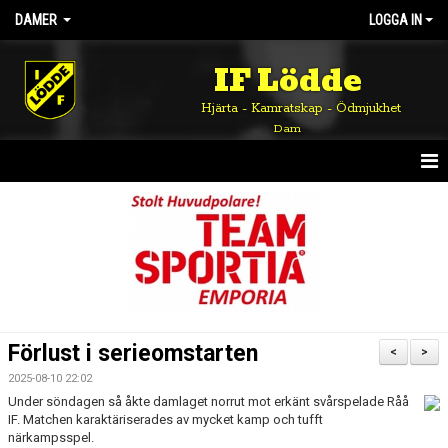
DAMER
LOGGA IN
IF Lödde
Hjärta - Kamratskap - Ödmjukhet
Dam
HEM
NYHETER
KALENDER
TRUPPEN
Förlust i serieomstarten
<
>
BILDGALLERI
2025-08-10 22:02
Under söndagen så åkte damlaget norrut mot erkänt svårspelade Råå
DOKUMENT
IF. Matchen karaktäriserades av mycket kamp och tufft
närkampsspel.