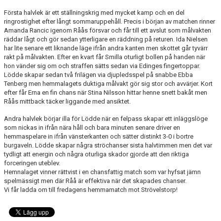
KONTAKT
Första halvlek är ett ställningskrig med mycket kamp och en del
ringrostighet efter långt sommaruppehåll. Precis i början av matchen rinner
MATCHER
Amanda Rancic igenom Råås försvar och får till ett avslut som målvakten
räddar lågt och gör sedan ytterligare en räddning på returen. Ida Nielsen
INSTAGRAM
har lite senare ett liknande läge ifrån andra kanten men skottet går tyvärr
rakt på målvakten. Efter en kvart får Smilla oturligt bollen på handen när
hon vänder sig om och straffen sätts sedan via Edinges fingertoppar.
Lödde skapar sedan två frilägen via djupledsspel på snabbe Ebba
Tenberg men hemmalagets duktiga målvakt gör sig stor och avvärjer. Kort
efter får Erna en fin chans när Stina Nilsson hittar henne snett bakåt men
Råås mittback täcker liggande med ansiktet.
Andra halvlek börjar illa för Lödde när en felpass skapar ett inläggslöge
som nickas in ifrån nära håll och bara minuten senare driver en
hemmaspelare in ifrån vänsterkanten och sätter distinkt 3-0 i bortre
burgaveln. Lödde skapar några ströchanser sista halvtimmen men det var
tydligt att energin och några oturliga skador gjorde att den riktiga
forceringen uteblev.
Hemnalaget vinner rättvist i en chansfattig match som var hyfsat jämn
spelmässigt men där Råå är effektiva när det skapades chanser.
Vi får ladda om till fredagens hemmamatch mot Strövelstorp!