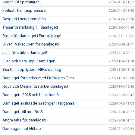
Seger i DU-premiären
2026-04-16 11:57
Förlust i hemmapremiären
2026-04-12 15:55
Oavgjort i seriepremiären
2026-04-06 23:28
Tränarförstärkning till damlaget!
2026-02-04 10:40
Brons för damlaget i Eurocity cup!
2026-02-01 10:57
Silver i Askecupen för damlaget!
2025-12-29 21:11
Julia förstärker damlaget!
2025-12-13 09:11
Ellen och Sara upp i Damlaget!
2025-11-26 11:18
Bea Olin uppflyttad i HIF:s damlag
2025-11-20 13:18
Damlaget förstärker med Emilia och Ellen
2025-11-19 13:08
Nova och Melina förstärker damlaget!
2025-11-04 13:26
Damlagets 2025 och blick framåt
2025-10-29 22:42
Damlaget avslutade säsongen i Höganäs
2025-10-05 11:03
Damlaget föll mot BoIS
2025-09-28 09:22
Andra raka för damlaget!
2025-09-20 01:17
Damseger mot Hittarp
2025-09-14 22:34