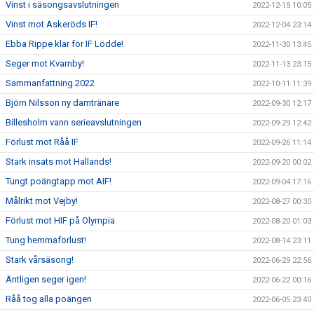
Vinst i säsongsavslutningen
2022-12-15 10:05
Vinst mot Askeröds IF!
2022-12-04 23:14
Ebba Rippe klar för IF Lödde!
2022-11-30 13:45
Seger mot Kvarnby!
2022-11-13 23:15
Sammanfattning 2022
2022-10-11 11:39
Björn Nilsson ny damtränare
2022-09-30 12:17
Billesholm vann serieavslutningen
2022-09-29 12:42
Förlust mot Råå IF
2022-09-26 11:14
Stark insats mot Hallands!
2022-09-20 00:02
Tungt poängtapp mot AIF!
2022-09-04 17:16
Målrikt mot Vejby!
2022-08-27 00:30
Förlust mot HIF på Olympia
2022-08-20 01:03
Tung hemmaförlust!
2022-08-14 23:11
Stark vårsäsong!
2022-06-29 22:56
Äntligen seger igen!
2022-06-22 00:16
Råå tog alla poängen
2022-06-05 23:40