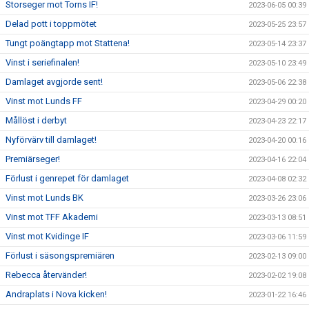
Storseger mot Torns IF!
2023-06-05 00:39
Delad pott i toppmötet
2023-05-25 23:57
Tungt poängtapp mot Stattena!
2023-05-14 23:37
Vinst i seriefinalen!
2023-05-10 23:49
Damlaget avgjorde sent!
2023-05-06 22:38
Vinst mot Lunds FF
2023-04-29 00:20
Mållöst i derbyt
2023-04-23 22:17
Nyförvärv till damlaget!
2023-04-20 00:16
Premiärseger!
2023-04-16 22:04
Förlust i genrepet för damlaget
2023-04-08 02:32
Vinst mot Lunds BK
2023-03-26 23:06
Vinst mot TFF Akademi
2023-03-13 08:51
Vinst mot Kvidinge IF
2023-03-06 11:59
Förlust i säsongspremiären
2023-02-13 09:00
Rebecca återvänder!
2023-02-02 19:08
Andraplats i Nova kicken!
2023-01-22 16:46