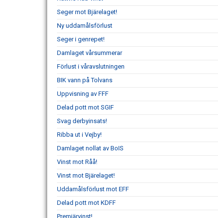
Seger mot Bjärelaget!
Ny uddamålsförlust
Seger i genrepet!
Damlaget vårsummerar
Förlust i våravslutningen
BIK vann på Tolvans
Uppvisning av FFF
Delad pott mot SGIF
Svag derbyinsats!
Ribba ut i Vejby!
Damlaget nollat av BoIS
Vinst mot Råå!
Vinst mot Bjärelaget!
Uddamålsförlust mot EFF
Delad pott mot KDFF
Premiärvinst!