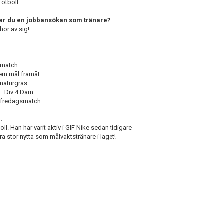
fotboll.
ckar du en jobbansökan som tränare?
hör av sig!
h
framåt
räs
 Dam
smatch
.
ll. Han har varit aktiv i GIF Nike sedan tidigare
a stor nytta som målvaktstränare i laget!