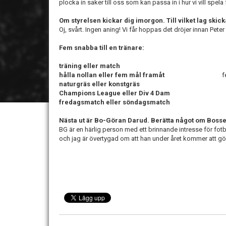
plocka in saker till oss som kan passa in i hur vi vill spela 
Om styrelsen kickar dig imorgon. Till vilket lag ski
Oj, svårt. Ingen aning! Vi får hoppas det dröjer innan Peter 
Fem snabba till en tränare:
träning eller match
matc
hålla nollan eller fem mål framåt
fem mål 
naturgräs eller konstgräs
naturg
Champions League eller Div 4 Dam
Div 4
fredagsmatch eller söndagsmatch
fredag
Nästa ut är Bo-Göran Darud. Berätta något om Bosse
BG är en härlig person med ett brinnande intresse för fotbo
och jag är övertygad om att han under året kommer att gör