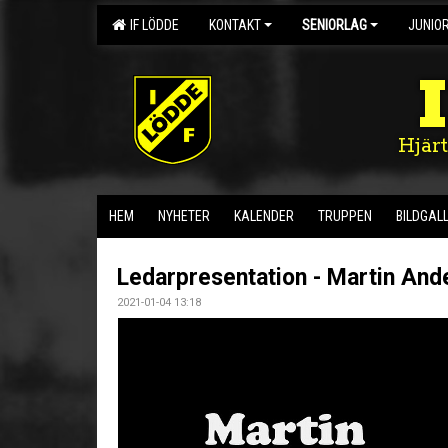
IF LÖDDE
KONTAKT
SENIORLAG
JUNIO
Hjär
HEM
NYHETER
KALENDER
TRUPPEN
BILDGALL
Ledarpresentation - Martin And
2021-01-04 13:18