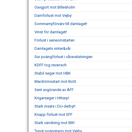
Oavgjort mot Billesholm
Damförlust mot Vejby
Sommarnyförvärv till damlaget!
Vinst för damlaget!
Förlust i serieomstarten
Damlagets vinter&vår
Sur poängförlust i våravslutningen
KDFF tog revansch
Stabil seger mot HBK
Mardrömsstart mot BoIS
Sent avgörande av ÄFF
Krigarseger i Hittarp!
Stark insats i DU-derbyt!
Knapp förlust mot EFF
Stark vändning mot BIK!
Tungt poängtapp mot Vejby