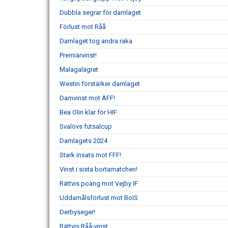
Dubbla segrar för damlaget
Förlust mot Råå
Damlaget tog andra raka
Premiärvinst!
Malagalägret
Westin förstärker damlaget
Damvinst mot ÄFF!
Bea Olin klar för HIF
Svalövs futsalcup
Damlagets 2024
Stark insats mot FFF!
Vinst i sista bortamatchen!
Rättvis poäng mot Vejby IF
Uddamålsförlust mot BoIS
Derbyseger!
Rättvis Råå-vinst