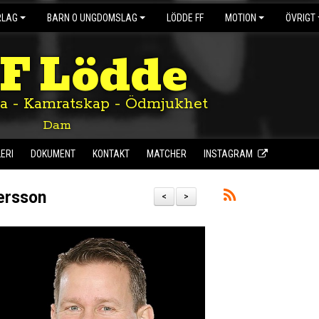
RLAG
BARN O UNGDOMSLAG
LÖDDE FF
MOTION
ÖVRIGT
IF Lödde
ta - Kamratskap - Ödmjukhet
Dam
ERI
DOKUMENT
KONTAKT
MATCHER
INSTAGRAM
ersson
<
>