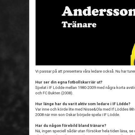
Vi passar på att presentera våra ledare också. Nu har ture
Hur ser din egna fotbollskarriär ut?
Spelat i IF Lödde mellan 1980-2009 med några korta avsti
och FC Bukten (2008).
Hur länge har du varit aktiv som ledare i IF Lödde?
Var inne och körde lite med Nisse&Ola med If Löddes 88:or
2008 när min son Oskar började spela i IF Lödde.
Har du någon förebild bland tränare?
Nä, ingen speciell sådär utan försöker hela tiden läsa, se