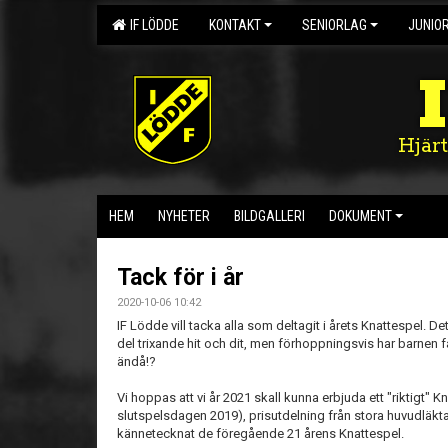
IF LÖDDE
KONTAKT
SENIORLAG
JUNIO
Hjär
HEM
NYHETER
BILDGALLERI
DOKUMENT
Tack för i år
2020-10-06 10:42
IF Lödde vill tacka alla som deltagit i årets Knattespel. Det
del trixande hit och dit, men förhoppningsvis har barnen få
ändå!?
Vi hoppas att vi år 2021 skall kunna erbjuda ett "riktigt"
slutspelsdagen 2019), prisutdelning från stora huvudläktare
kännetecknat de föregående 21 årens Knattespel.