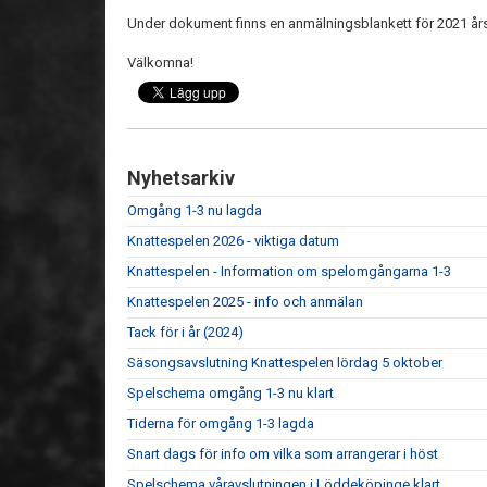
Under dokument finns en anmälningsblankett för 2021 års
Välkomna!
Nyhetsarkiv
Omgång 1-3 nu lagda
Knattespelen 2026 - viktiga datum
Knattespelen - Information om spelomgångarna 1-3
Knattespelen 2025 - info och anmälan
Tack för i år (2024)
Säsongsavslutning Knattespelen lördag 5 oktober
Spelschema omgång 1-3 nu klart
Tiderna för omgång 1-3 lagda
Snart dags för info om vilka som arrangerar i höst
Spelschema våravslutningen i Löddeköpinge klart