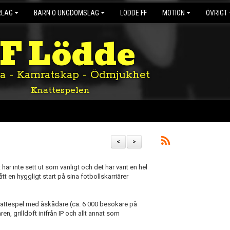
RLAG
BARN O UNGDOMSLAG
LÖDDE FF
MOTION
ÖVRIGT
IF Lödde
ta - Kamratskap - Ödmjukhet
Knattespelen
<
>
 har inte sett ut som vanligt och det har varit en hel
tt en hyggligt start på sina fotbollskarriärer
 Knattespel med åskådare (ca. 6 000 besökare på
n, grilldoft inifrån IP och allt annat som