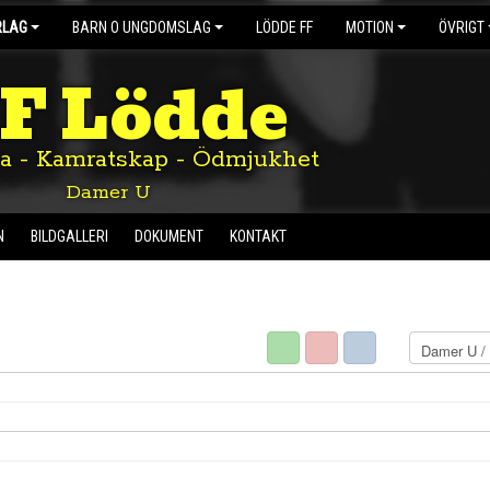
RLAG
BARN O UNGDOMSLAG
LÖDDE FF
MOTION
ÖVRIGT
IF Lödde
ta - Kamratskap - Ödmjukhet
Damer U
N
BILDGALLERI
DOKUMENT
KONTAKT