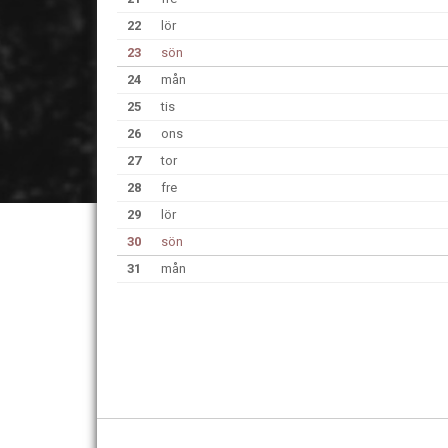
22
lör
23
sön
24
mån
25
tis
26
ons
27
tor
28
fre
29
lör
30
sön
31
mån