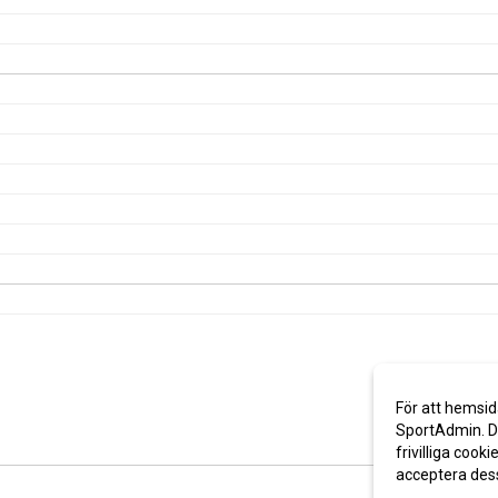
För att hemsid
SportAdmin. De
frivilliga cooki
acceptera des