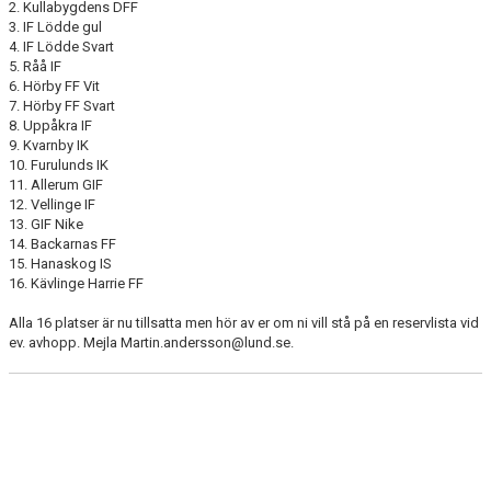
2. Kullabygdens DFF
3. IF Lödde gul
4. IF Lödde Svart
5. Råå IF
6. Hörby FF Vit
7. Hörby FF Svart
8. Uppåkra IF
9. Kvarnby IK
10. Furulunds IK
11. Allerum GIF
12. Vellinge IF
13. GIF Nike
14. Backarnas FF
15. Hanaskog IS
16. Kävlinge Harrie FF
Alla 16 platser är nu tillsatta men hör av er om ni vill stå på en reservlista vid
ev. avhopp. Mejla Martin.andersson@lund.se.