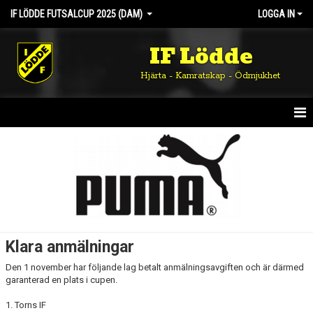
IF LÖDDE FUTSALCUP 2025 (DAM)
LOGGA IN
IF Lödde
Hjärta - Kamratskap - Ödmjukhet
HEM
NYHETER
SPELSCHEMA - TÄVLINGSBESTÄMMELSER
KLARA ANMÄLNINGAR
Klara anmälningar
KONTAKT
Den 1 november har följande lag betalt anmälningsavgiften och är därmed
garanterad en plats i cupen.
1. Torns IF