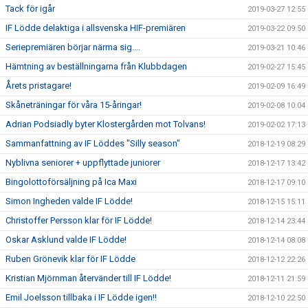
Tack för igår
2019-03-27 12:55
IF Lödde delaktiga i allsvenska HIF-premiären
2019-03-22 09:50
Seriepremiären börjar närma sig....
2019-03-21 10:46
Hämtning av beställningarna från Klubbdagen
2019-02-27 15:45
Årets pristagare!
2019-02-09 16:49
Skåneträningar för våra 15-åringar!
2019-02-08 10:04
Adrian Podsiadly byter Klostergården mot Tolvans!
2019-02-02 17:13
Sammanfattning av IF Löddes "Silly season"
2018-12-19 08:29
Nyblivna seniorer + uppflyttade juniorer
2018-12-17 13:42
Bingolottoförsäljning på Ica Maxi
2018-12-17 09:10
Simon Ingheden valde IF Lödde!
2018-12-15 15:11
Christoffer Persson klar för IF Lödde!
2018-12-14 23:44
Oskar Asklund valde IF Lödde!
2018-12-14 08:08
Ruben Grönevik klar för IF Lödde
2018-12-12 22:26
Kristian Mjörnman återvänder till IF Lödde!
2018-12-11 21:59
Emil Joelsson tillbaka i IF Lödde igen!!
2018-12-10 22:50