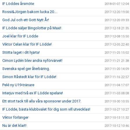
IF Löddes årsmöte
2018-01-07 12:04
Rossi&Jörgen bakom lucka 20...
2017-12-20 19:00
God Jul och ett Gott Nytt År!
2017-12-20 09:33
IF Lödde säljer Bingolotter på Maxi!
2017-12-18 21:35
Joel klar för IF Lödde
2017-12-08 15:50
Viktor Celan klar för IF Lödde!
2017-12-05 22:40
Stötta laget i dit hjärta!
2017-11-25 15:02
Cimon Lydén blev andra nyförvärvet!
2017-11-21 21:38
Svenska spel ger återbäring.
2017-11-20 14:09
Simon Råstedt klar för IF Lödde!
2017-11-16 22:57
Pelé ny U19-tränare
2017-11-04 17:07
Interjuv med två ex IF Lödde spelare!
2017-11-03 08:08
Ett stort tack till alla våra sponsorer under 2017.
2017-10-30 10:55
IF Lödde, bästa klubbvalet för dig som vill utvecklas!
2017-10-27 10:27
Viktor förlänger
2017-10-13 11:32
Nu är det klart!
2017-10-12 10:46