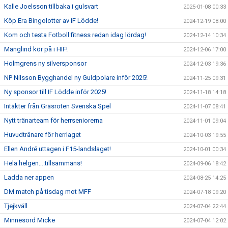
Kalle Joelsson tillbaka i gulsvart
2025-01-08 00:33
Köp Era Bingolotter av IF Lödde!
2024-12-19 08:00
Kom och testa Fotboll fitness redan idag lördag!
2024-12-14 10:34
Manglind kör på i HIF!
2024-12-06 17:00
Holmgrens ny silversponsor
2024-12-03 19:36
NP Nilsson Bygghandel ny Guldpolare inför 2025!
2024-11-25 09:31
Ny sponsor till IF Lödde inför 2025!
2024-11-18 14:18
Intäkter från Gräsroten Svenska Spel
2024-11-07 08:41
Nytt tränarteam för herrseniorerna
2024-11-01 09:04
Huvudtränare för herrlaget
2024-10-03 19:55
Ellen André uttagen i F15-landslaget!
2024-10-01 00:34
Hela helgen….tillsammans!
2024-09-06 18:42
Ladda ner appen
2024-08-25 14:25
DM match på tisdag mot MFF
2024-07-18 09:20
Tjejkväll
2024-07-04 22:44
Minnesord Micke
2024-07-04 12:02