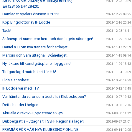
&#128155;&#128420; &#10084;&#65039;
2021-12-23 10:59
&#128155;&#128420;
Damlaget spelar i division 3 2022!
2021-12-22 09:25
Köp Bingolottor av IF Lödde
2021-12-16 20:24
Tack!
2021-12-08 16:41
Skånesport summerar herr- och damlagets säsonger!
2021-11-29 15:13
Daniel & Björn nya tränare för herrlaget!
2021-11-17 22:59
Marcus och Sam uttagna i Skånelaget!
2021-11-15 09:14
Ny läktare till konstgräsplanen byggs nu!
2021-11-09 13:43
Tidigarelagd matchstart för HA!
2021-11-04 10:09
Eldsjälar sökes!
2021-10-20 14:23
IF Lödde var med i TV
2021-10-12 17:45
Var hämtar du varor som beställs i Klubbshopen?
2021-10-07 19:43
Detta händer i helgen.......
2021-10-06 17:15
Aktuella direktiv - uppdaterade 29/9
2021-09-30 11:12
Dubbelgrattis - uttagna till SvFF Regionala läger!
2021-09-27 21:01
PREMIÄR FÖR VÅR NYA KLUBBSHOP ONLINE
2021-09-14 12:05