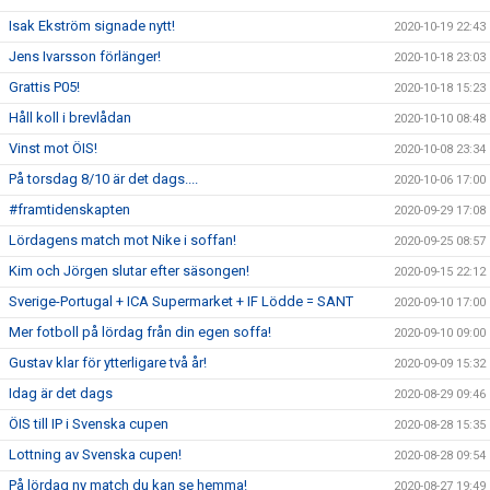
Isak Ekström signade nytt!
2020-10-19 22:43
Jens Ivarsson förlänger!
2020-10-18 23:03
Grattis P05!
2020-10-18 15:23
Håll koll i brevlådan
2020-10-10 08:48
Vinst mot ÖIS!
2020-10-08 23:34
På torsdag 8/10 är det dags....
2020-10-06 17:00
#framtidenskapten
2020-09-29 17:08
Lördagens match mot Nike i soffan!
2020-09-25 08:57
Kim och Jörgen slutar efter säsongen!
2020-09-15 22:12
Sverige-Portugal + ICA Supermarket + IF Lödde = SANT
2020-09-10 17:00
Mer fotboll på lördag från din egen soffa!
2020-09-10 09:00
Gustav klar för ytterligare två år!
2020-09-09 15:32
Idag är det dags
2020-08-29 09:46
ÖIS till IP i Svenska cupen
2020-08-28 15:35
Lottning av Svenska cupen!
2020-08-28 09:54
På lördag ny match du kan se hemma!
2020-08-27 19:49