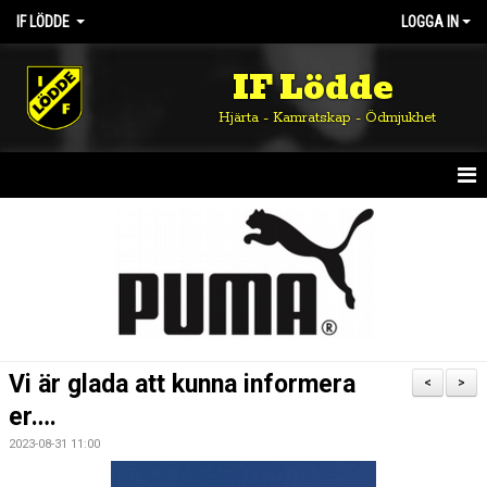
IF LÖDDE
LOGGA IN
IF Lödde
Hjärta - Kamratskap - Ödmjukhet
HEM
NYHETER
OM KLUBBEN
KALENDER
Vi är glada att kunna informera
<
>
MATCHER
er….
2023-08-31 11:00
DOKUMENT