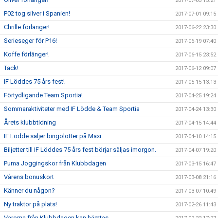
2017-07-03 13:21
P02 tog silver i Spanien!
2017-07-01 09:15
Chrille förlänger!
2017-06-22 23:30
Serieseger för P16!
2017-06-19 07:40
Koffe förlänger!
2017-06-15 23:52
Tack!
2017-06-12 09:07
IF Löddes 75 års fest!
2017-05-15 13:13
Förtydligande Team Sportia!
2017-04-25 19:24
Sommaraktiviteter med IF Lödde & Team Sportia
2017-04-24 13:30
Årets klubbtidning
2017-04-15 14:44
IF Lödde säljer bingolotter på Maxi.
2017-04-10 14:15
Biljetter till IF Löddes 75 års fest börjar säljas imorgon.
2017-04-07 19:20
Puma Joggingskor från Klubbdagen
2017-03-15 16:47
Vårens bonuskort
2017-03-08 21:16
Känner du någon?
2017-03-07 10:49
Ny traktor på plats!
2017-02-26 11:43
Varorna från Klubbdagen kan hämtas