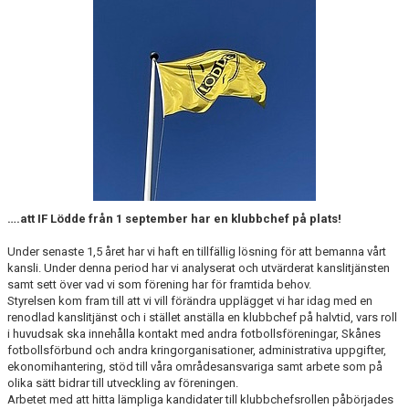
KLUBBSHOPEN
MEDLEMSFÖRMÅNER
….att IF Lödde från 1 september har en klubbchef på plats!
Under senaste 1,5 året har vi haft en tillfällig lösning för att bemanna vårt
kansli. Under denna period har vi analyserat och utvärderat kanslitjänsten
samt sett över vad vi som förening har för framtida behov.
Styrelsen kom fram till att vi vill förändra upplägget vi har idag med en
renodlad kanslitjänst och i stället anställa en klubbchef på halvtid, vars roll
i huvudsak ska innehålla kontakt med andra fotbollsföreningar, Skånes
fotbollsförbund och andra kringorganisationer, administrativa uppgifter,
ekonomihantering, stöd till våra områdesansvariga samt arbete som på
olika sätt bidrar till utveckling av föreningen.
Arbetet med att hitta lämpliga kandidater till klubbchefsrollen påbörjades