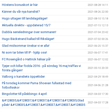
Höstens bonuskort är här
2021-08-28 14:11
Känner du vår nya kanslist?
2021-08-26 22:00
Hugo uttagen till landslagsläger!
2021-08-10 15:18
Aktuella direktiv - uppdaterad 15/7
2021-07-15 12:13
Dubbla serieledningar över sommaren!
2021-07-04 23:42
Hugo Bäckstrand kallad till Riksläger!
2021-07-02 00:26
Glad midsommar önskar vi er alla!
2021-06-25 15:37
Ni som tar bilen till IP - hjälp oss!
2021-06-07 17:41
FC Rosengård o Hattrick hälsar på!
2021-06-07 12:02
Tjejer och killar födda 2016 - på söndag 16 maj träffas vi
2021-05-10 20:33
första gången!
Valborg o kansliets öppettider
2021-04-29 18:49
På torsdag kommer Puma Shoevan fullastad med
2021-04-06 21:28
fotbollsskor
Bingolotter till påskbingo 4 april
2021-04-03 17:30
&#128035;&#128037;&#128037;&#128037;&#128035;Glad
2021-04-03 17:28
påsk! &#128035;&#128037;&#128037;&#128037;&#128035