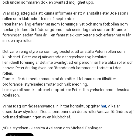
och under sommaren dök en oväntad möjlighet upp.
Vi är idag jätteglada att kunna informera er att vi anställt Peter Joelsson i
rollen som klubbchef fr.o.m. 1 september.
Peter har en lång erfarenhet inom föreningslivet och inom fotbollen som
spelare, ledare för både ungdoms- och seniorlag och som ordförande i
föreningen sedan flera år – en fantastisk kompetens och erfarenhet vi får
in i den nya rollen.
Det var en enig styrelse som tog beslutet att anställa Peter i rollen som
klubbchef. Peter var ej närvarande när styrelsen tog beslutet.
I en ideell förening är det inte ovanligt att en person har flera olika roller och
ansvar. Peter är idag även ordförande och kommer att fortsätta i den
rollen.
Formellt är det medlemmarna på årsmötet i februari som tillsätter
ordförande, styrelseledamöter och valberedning.
I sin nya roll som klubbchef rapporterar Peter till styrelseledamot Jessica
Axelsson.
Vi har idag områdesansvariga, ni hittar kontaktuppgifter
här
, vilka är
utsedda av styrelsen. Dessa personer och deras roller/ansvar förändras ej i
och med tillsättningen av en klubbchef.
//Pua styrelsen - Jessica Axelsson och Michael Esplinger