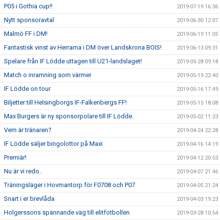
P05 i Gothia cup!!
2019-07-19 16:36
Nytt sponsoravtal
2019-06-30 12:07
Malmö FF i DM!
2019-06-19 11:05
Fantastisk vinst av Herrarna i DM över Landskrona BOIS!
2019-06-13 09:31
Spelare från IF Lödde uttagen till U21-landslaget!
2019-05-28 09:18
Match o inramning som värmer
2019-05-19 22:40
IF Lödde on tour
2019-05-16 17:49
Biljetter till Helsingborgs IF-Falkenbergs FF!
2019-05-15 18:08
Max Burgers är ny sponsorpolare till IF Lödde.
2019-05-02 11:23
Vem är tränaren?
2019-04-24 22:28
IF Lödde säljer bingolottor på Maxi
2019-04-16 14:19
Premiär!
2019-04-12 20:53
Nu är vi redo..
2019-04-07 21:46
Träningsläger i Hovmantorp för F0708 och P07
2019-04-05 21:24
Snart i er brevlåda
2019-04-03 19:23
Holgerssons spännande väg till elitfotbollen
2019-03-28 10:54