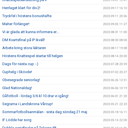
2023-10-01 12:41
Herrlaget klart för div.2!
2023-09-17 16:10
Tryckfel i höstens bonushäfte.
2023-09-11 20:06
Maher förlänger!
2023-09-05 11:27
Vi är glada att kunna informera er….
2023-08-31 11:00
DM Kvartsfinal på IP ikväll!
2023-08-30 08:00
Arbete kring stora läktaren
2023-08-17 19:08
Höstens Knattespel startar till helgen
2023-08-14 20:00
Dags för nästa cup :-)
2023-07-28 20:59
Cuphelg i Skövde!
2023-07-02 20:27
Obesegrade seniorlag!
2023-06-26 12:51
Glad Nationaldag!
2023-06-06 10:19
Gåfotboll - lördag 3/6 kl 10 drar vi igång!
2023-06-01 21:20
Segrarna i Landskrona Vårcup!
2023-05-21 22:23
Sommarfotbollsanmälan - sista dag söndag 21 maj
2023-05-18 16:11
IF Lödde har sorg
2023-05-14 22:00
Dubbla seriefinaler på Tolvans IP!