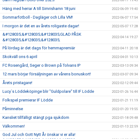
2022-06-17 19:43
Häng med herrar A till Simrishamn 18 juni
2022-06-09 19:40
Sommarfotboll - Dagläger och Lilla VM!
2022-06-07 17:54
I morgon är det en av årets roligaste dagar!
2022-05-07 17:28
&#128035;&#128035;&#128035;GLAD PÅSK
2022-04-14 19:27
&#128035;&#128035;&#128035;
På lördag är det dags för hemmapremiär
2022-04-11 20:18
Skokväll ons 6 april
2022-04-01 10:13
FC Rosengård, Seger o Brown på Tolvans IP
2022-03-13 09:34
12 mars börjar försäljningen av vårens bonuskort!
2022-03-07 09:34
Årets pristagare!
2022-02-12 09:44
Lucy´s Löddeköpinge blir "Guldpolare" till IF Lödde
2022-01-26 16:44
Folkspel premierar IF Lödde
2022-01-21 11:19
Påminnelse
2022-01-20 19:55
Kansliet tillfälligt stängt pga sjukdom
2022-01-18 09:48
Välkommen!
2022-01-13 22:59
God Jul och Gott Nytt År önskar vi er alla!