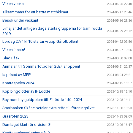
Vilken vecka!
2024-06-25 22:40
Tillsammans för ett bättre matchklimat
2024-05-17 23:46
Besök under veckan!
2024-05-16 21:36
5 maj är det äntligen dags starta grupperna för barn födda
2024-04-29 23:12
2019!
Lördag 27/4 kl 10 startar vi upp Gåfotbollen!
2024-04-22 09:56
Vilken insats!
2024-04-07 10:26
Glad Påsk
2024-03-30 09:08
Anmälan till Sommarfotbollen 2024 är öppen!
2024-03-21 22:37
Ia prisad av MFF!
2024-03-04 23:21
Knattespelen 2024
2024-02-15 15:57
Köp bingolotter av IF Lödde
2023-12-15 15:10
Raymond ny guldpolare till IF Lödde inför 2024.
2023-12-08 14:11
Sparbanken Skåne betalar extra stöd till föreningslivet
2023-11-30 18:23
Gräsroten 2023
2023-11-23 09:09
Damlaget klart för division 3!
2023-10-06 16:47
Knattespelsavslutning på IP