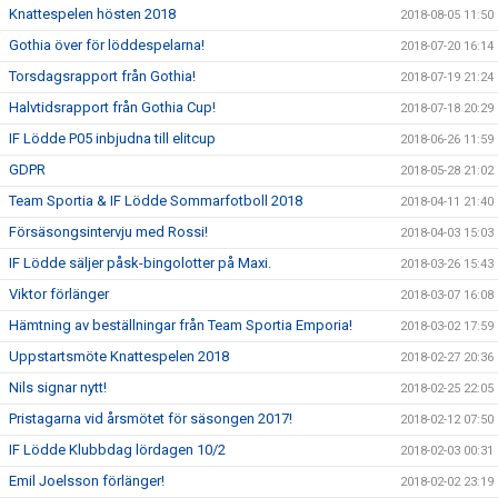
Knattespelen hösten 2018
2018-08-05 11:50
Gothia över för löddespelarna!
2018-07-20 16:14
Torsdagsrapport från Gothia!
2018-07-19 21:24
Halvtidsrapport från Gothia Cup!
2018-07-18 20:29
IF Lödde P05 inbjudna till elitcup
2018-06-26 11:59
GDPR
2018-05-28 21:02
Team Sportia & IF Lödde Sommarfotboll 2018
2018-04-11 21:40
Försäsongsintervju med Rossi!
2018-04-03 15:03
IF Lödde säljer påsk-bingolotter på Maxi.
2018-03-26 15:43
Viktor förlänger
2018-03-07 16:08
Hämtning av beställningar från Team Sportia Emporia!
2018-03-02 17:59
Uppstartsmöte Knattespelen 2018
2018-02-27 20:36
Nils signar nytt!
2018-02-25 22:05
Pristagarna vid årsmötet för säsongen 2017!
2018-02-12 07:50
IF Lödde Klubbdag lördagen 10/2
2018-02-03 00:31
Emil Joelsson förlänger!
2018-02-02 23:19