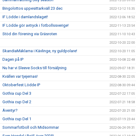
2022-12-20 09:03
Bingolottos uppesittarkväll 23 dec
2022-12-12 15:35
IF Lödde i damlandslaget!
2022-12-06 18:52
IF Lödde gör avtryck i fotbollssverige!
2022-11-13 23:54
Stöd din förening via Gräsroten
2022-11-10 10:43
2022-10-20 22:00
SkandiaMäklarna i Kävlinge, ny guldpolare!
2022-10-20 11:05
Dagen på IP
2022-10-08 22:48
Nu har vi Sleeve Socks till försäljning
2022-09-07 18:31
Kvällen var tjejernas!
2022-08-30 22:05
Oktoberfest Lödde IP
2022-08-30 09:44
Gothia cup Del 3
2022-07-22 17:05
Gothia cup Del 2
2022-07-21 18:58
Äventyr?
2022-07-20 21:00
Gothia cup Del 1
2022-07-19 23:44
Sommarfotboll och Midsommar
2022-06-24 09:31
Sam Hegdal i BoIS över 2025!