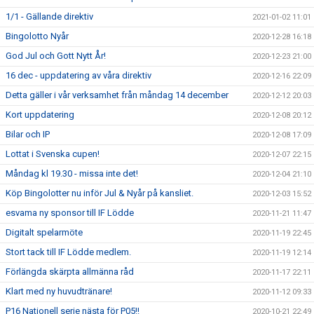
1/1 - Gällande direktiv
2021-01-02 11:01
Bingolotto Nyår
2020-12-28 16:18
God Jul och Gott Nytt År!
2020-12-23 21:00
16 dec - uppdatering av våra direktiv
2020-12-16 22:09
Detta gäller i vår verksamhet från måndag 14 december
2020-12-12 20:03
Kort uppdatering
2020-12-08 20:12
Bilar och IP
2020-12-08 17:09
Lottat i Svenska cupen!
2020-12-07 22:15
Måndag kl 19.30 - missa inte det!
2020-12-04 21:10
Köp Bingolotter nu inför Jul & Nyår på kansliet.
2020-12-03 15:52
esvama ny sponsor till IF Lödde
2020-11-21 11:47
Digitalt spelarmöte
2020-11-19 22:45
Stort tack till IF Lödde medlem.
2020-11-19 12:14
Förlängda skärpta allmänna råd
2020-11-17 22:11
Klart med ny huvudtränare!
2020-11-12 09:33
P16 Nationell serie nästa för P05!!
2020-10-21 22:49