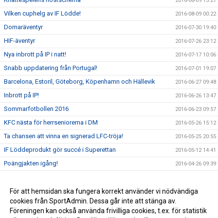
2016-08-09 13:21
Vilken cuphelg av IF Lödde!
2016-08-09 00:22
Domaräventyr
2016-07-30 19:40
HIF-äventyr
2016-07-26 23:12
Nya inbrott på IP i natt!
2016-07-17 10:06
Snabb uppdatering från Portugal!
2016-07-01 19:07
Barcelona, Estoril, Göteborg, Köpenhamn och Hällevik
2016-06-27 09:48
Inbrott på IP!
2016-06-26 13:47
Sommarfotbollen 2016
2016-06-23 09:57
KFC nästa för herrseniorerna i DM
2016-05-26 15:12
Ta chansen att vinna en signerad LFC-tröja!
2016-05-25 20:55
IF Löddeprodukt gör succé i Superettan
2016-05-12 14:41
Poängjakten igång!
2016-04-26 09:39
Team Sportia Sommarfotboll 2016
2016-04-11 18:47
Nu är vi live med nya sidan!
För att hemsidan ska fungera korrekt använder vi nödvändiga
2016-04-01 06:20
cookies från SportAdmin. Dessa går inte att stänga av.
P00 vinnare i Future Cup!
2016-03-28 22:49
Föreningen kan också använda frivilliga cookies, t.ex. för statistik