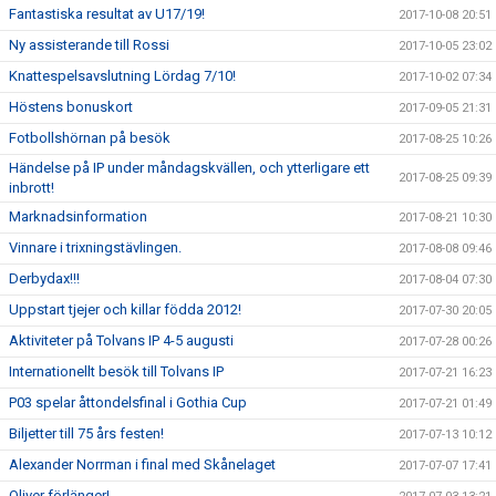
Fantastiska resultat av U17/19!
2017-10-08 20:51
Ny assisterande till Rossi
2017-10-05 23:02
Knattespelsavslutning Lördag 7/10!
2017-10-02 07:34
Höstens bonuskort
2017-09-05 21:31
Fotbollshörnan på besök
2017-08-25 10:26
Händelse på IP under måndagskvällen, och ytterligare ett
2017-08-25 09:39
inbrott!
Marknadsinformation
2017-08-21 10:30
Vinnare i trixningstävlingen.
2017-08-08 09:46
Derbydax!!!
2017-08-04 07:30
Uppstart tjejer och killar födda 2012!
2017-07-30 20:05
Aktiviteter på Tolvans IP 4-5 augusti
2017-07-28 00:26
Internationellt besök till Tolvans IP
2017-07-21 16:23
P03 spelar åttondelsfinal i Gothia Cup
2017-07-21 01:49
Biljetter till 75 års festen!
2017-07-13 10:12
Alexander Norrman i final med Skånelaget
2017-07-07 17:41
Oliver förlänger!