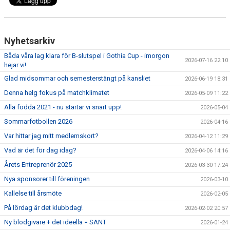
Nyhetsarkiv
Båda våra lag klara för B-slutspel i Gothia Cup - imorgon
2026-07-16 22:10
hejar vi!
Glad midsommar och semesterstängt på kansliet
2026-06-19 18:31
Denna helg fokus på matchklimatet
2026-05-09 11:22
Alla födda 2021 - nu startar vi snart upp!
2026-05-04
Sommarfotbollen 2026
2026-04-16
Var hittar jag mitt medlemskort?
2026-04-12 11:29
Vad är det för dag idag?
2026-04-06 14:16
Årets Entreprenör 2025
2026-03-30 17:24
Nya sponsorer till föreningen
2026-03-10
Kallelse till årsmöte
2026-02-05
På lördag är det klubbdag!
2026-02-02 20:57
Ny blodgivare + det ideella = SANT
2026-01-24