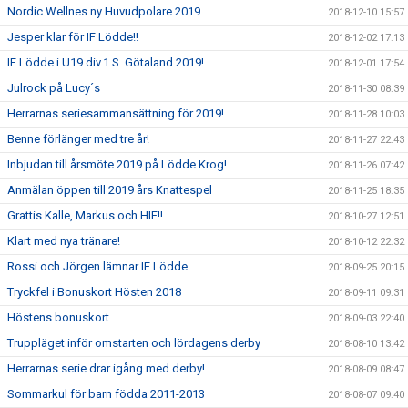
Nordic Wellnes ny Huvudpolare 2019.
2018-12-10 15:57
Jesper klar för IF Lödde!!
2018-12-02 17:13
IF Lödde i U19 div.1 S. Götaland 2019!
2018-12-01 17:54
Julrock på Lucy´s
2018-11-30 08:39
Herrarnas seriesammansättning för 2019!
2018-11-28 10:03
Benne förlänger med tre år!
2018-11-27 22:43
Inbjudan till årsmöte 2019 på Lödde Krog!
2018-11-26 07:42
Anmälan öppen till 2019 års Knattespel
2018-11-25 18:35
Grattis Kalle, Markus och HIF!!
2018-10-27 12:51
Klart med nya tränare!
2018-10-12 22:32
Rossi och Jörgen lämnar IF Lödde
2018-09-25 20:15
Tryckfel i Bonuskort Hösten 2018
2018-09-11 09:31
Höstens bonuskort
2018-09-03 22:40
Truppläget inför omstarten och lördagens derby
2018-08-10 13:42
Herrarnas serie drar igång med derby!
2018-08-09 08:47
Sommarkul för barn födda 2011-2013
2018-08-07 09:40