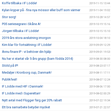
Koffe tillbaka i IF Lödde!
2019-11-15 13:44
Kylan kryper på - fina nya mössor eller buff som värmer
2019-11-04 19:02
Stor sorg!
2019-10-28 14:57
P05 seriesegrare i Skåne A!
2019-10-19 15:16
Jörgen tillbaka i IF Lödde!
2019-10-15 15:10
2019-års stora avslutning imorgon
2019-10-04 18:10
Kim klar för fortsättning i IF Lödde!
2019-09-09 12:29
Ännu finare IP - vi behöver din hjälp
2019-09-01 19:53
Nu har vi startat vår 5-års grupp (barn födda 2014)
2019-08-30 08:00
Stöld på IP!
2019-08-23 07:17
Medaljer i Kronborg cup, Danmark!
2019-08-11 17:11
Publikfest!
2019-08-07 12:24
IF Lödde med HIF i Danmark!
2019-08-06 17:00
IF Lödde med i Superettan!
2019-08-02 00:29
Nytt avtal med Flügger färg ger 20% rabatt
2019-07-22 19:34
Ett bra samarbete betyder mycket
2019-07-21 22:57