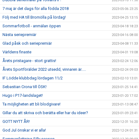
2023-05-10 11:36
7 maj är det dags för alla födda 2018
2023-05-06 23:25
Följ med HA till Bromölla på lördag!
2023-04-25 13:15
Sommarfotboll - anmälan öppen
2023-04-18 18:23
Nästa seriepremiär
2023-04-16 08:00
Glad påsk och seriepremiär
2023-04-08 11:33
Världens finaste
2023-04-01 19:08
Årets pristagare - stort grattis!
2023-02-24 12:06
Årets Sportförälder 2022 utsedd, vinnaren är.....
2023-02-24 09:03
IF Lödde klubbdag lördagen 11/2
2023-02-10 13:01
Sebastian Crona till ÖSK!
2023-01-25 14:41
Hugo i P17-landslaget!
2023-01-20 17:02
Ta möjligheten att bli blodgivare!
2023-01-13 08:47
Gillar du att skriva och berätta eller har du ideer?
2023-01-09 23:41
GOTT NYTT ÅR!
2022-12-31 16:20
God Jul önskar vi er alla!
2022-12-24 01:31
Sammanfattning Silly season