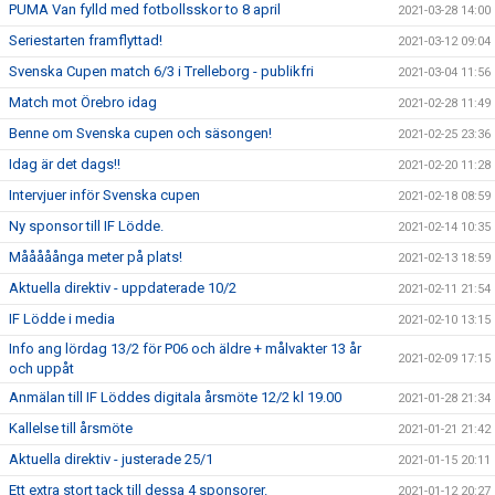
PUMA Van fylld med fotbollsskor to 8 april
2021-03-28 14:00
Seriestarten framflyttad!
2021-03-12 09:04
Svenska Cupen match 6/3 i Trelleborg - publikfri
2021-03-04 11:56
Match mot Örebro idag
2021-02-28 11:49
Benne om Svenska cupen och säsongen!
2021-02-25 23:36
Idag är det dags!!
2021-02-20 11:28
Intervjuer inför Svenska cupen
2021-02-18 08:59
Ny sponsor till IF Lödde.
2021-02-14 10:35
Mååååånga meter på plats!
2021-02-13 18:59
Aktuella direktiv - uppdaterade 10/2
2021-02-11 21:54
IF Lödde i media
2021-02-10 13:15
Info ang lördag 13/2 för P06 och äldre + målvakter 13 år
2021-02-09 17:15
och uppåt
Anmälan till IF Löddes digitala årsmöte 12/2 kl 19.00
2021-01-28 21:34
Kallelse till årsmöte
2021-01-21 21:42
Aktuella direktiv - justerade 25/1
2021-01-15 20:11
Ett extra stort tack till dessa 4 sponsorer.
2021-01-12 20:27