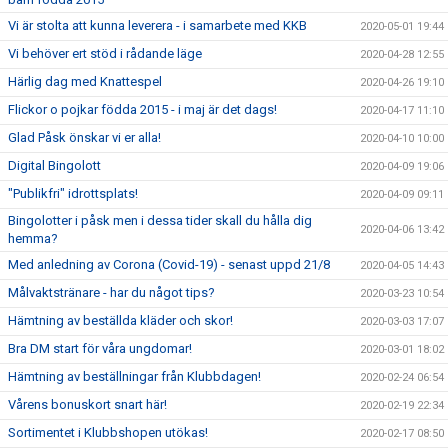
Vi är stolta att kunna leverera - i samarbete med KKB
2020-05-01 19:44
Vi behöver ert stöd i rådande läge
2020-04-28 12:55
Härlig dag med Knattespel
2020-04-26 19:10
Flickor o pojkar födda 2015 - i maj är det dags!
2020-04-17 11:10
Glad Påsk önskar vi er alla!
2020-04-10 10:00
Digital Bingolott
2020-04-09 19:06
"Publikfri" idrottsplats!
2020-04-09 09:11
Bingolotter i påsk men i dessa tider skall du hålla dig
2020-04-06 13:42
hemma?
Med anledning av Corona (Covid-19) - senast uppd 21/8
2020-04-05 14:43
Målvaktstränare - har du något tips?
2020-03-23 10:54
Hämtning av beställda kläder och skor!
2020-03-03 17:07
Bra DM start för våra ungdomar!
2020-03-01 18:02
Hämtning av beställningar från Klubbdagen!
2020-02-24 06:54
Vårens bonuskort snart här!
2020-02-19 22:34
Sortimentet i Klubbshopen utökas!
2020-02-17 08:50