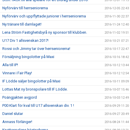
2016-12-07 19:13
Nyförvärv till herrseniorerna
2016-12-05 22:43
Nyförvärv och uppflyttade juniorer i herrseniorerna
2016-11-30 22:37
Ny tränare till damlaget!
2016-11-24 12:40
Lena Ström Fastighetsbyrå ny sponsor till klubben.
2016-11-02 19:51
U17 Div 1 allsvenskan 2017!
2016-10-21 07:21
Rossi och Jimmy tar över herrseniorerna!
2016-10-17 22:47
Försäljning bingolotter på Maxi
2016-10-16 18:42
Alla till IP!
2016-10-12 13:44
Vinnare i Fair Play!
2016-10-12 12:54
IF Lödde säljer bingolotter på Maxi
2016-10-11 09:09
Lottas Mat ny bronspolare till IF Lödde.
2016-10-07 15:46
Poängjakten avgjord
2016-10-03 12:49
P00 Klart för kval till U17 allsvenskan div. 1 !
2016-09-29 11:20
Daniel slutar
2016-09-27 20:49
Annass förlänger!
2016-08-24 11:44
Knattespelens höstschema