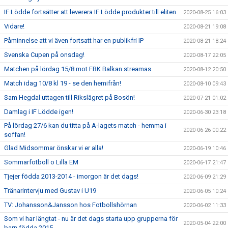
IF Lödde fortsätter att leverera IF Lödde produkter till eliten
2020-08-25 16:03
Vidare!
2020-08-21 19:08
Påminnelse att vi även fortsatt har en publikfri IP
2020-08-21 18:24
Svenska Cupen på onsdag!
2020-08-17 22:05
Matchen på lördag 15/8 mot FBK Balkan streamas
2020-08-12 20:50
Match idag 10/8 kl 19 - se den hemifrån!
2020-08-10 09:43
Sam Hegdal uttagen till Rikslägret på Bosön!
2020-07-21 01:02
Damlag i IF Lödde igen!
2020-06-30 23:18
På lördag 27/6 kan du titta på A-lagets match - hemma i
2020-06-26 00:22
soffan!
Glad Midsommar önskar vi er alla!
2020-06-19 10:46
Sommarfotboll o Lilla EM
2020-06-17 21:47
Tjejer födda 2013-2014 - imorgon är det dags!
2020-06-09 21:29
Tränarintervju med Gustav i U19
2020-06-05 10:24
TV: Johansson&Jansson hos Fotbollshörnan
2020-06-02 11:33
Som vi har längtat - nu är det dags starta upp grupperna för
2020-05-04 22:00
barn födda 2015