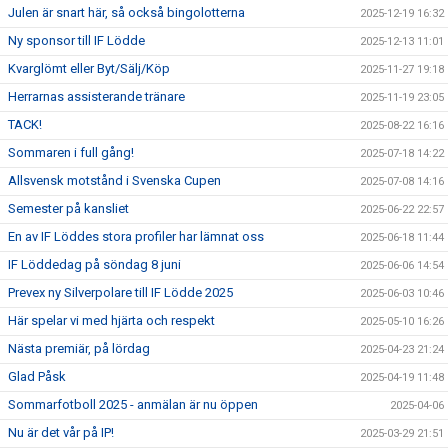
Julen är snart här, så också bingolotterna
2025-12-19 16:32
Ny sponsor till IF Lödde
2025-12-13 11:01
Kvarglömt eller Byt/Sälj/Köp
2025-11-27 19:18
Herrarnas assisterande tränare
2025-11-19 23:05
TACK!
2025-08-22 16:16
Sommaren i full gång!
2025-07-18 14:22
Allsvensk motstånd i Svenska Cupen
2025-07-08 14:16
Semester på kansliet
2025-06-22 22:57
En av IF Löddes stora profiler har lämnat oss
2025-06-18 11:44
IF Löddedag på söndag 8 juni
2025-06-06 14:54
Prevex ny Silverpolare till IF Lödde 2025
2025-06-03 10:46
Här spelar vi med hjärta och respekt
2025-05-10 16:26
Nästa premiär, på lördag
2025-04-23 21:24
Glad Påsk
2025-04-19 11:48
Sommarfotboll 2025 - anmälan är nu öppen
2025-04-06
Nu är det vår på IP!
2025-03-29 21:51