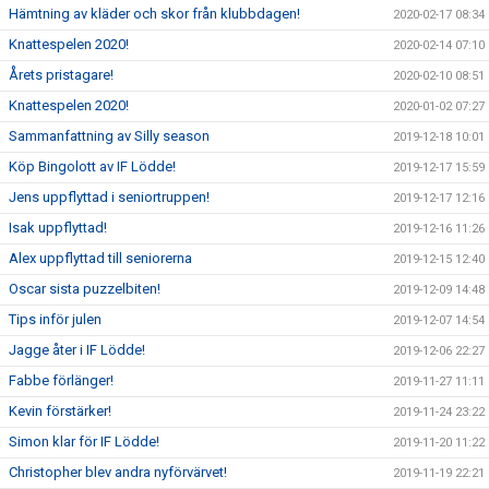
Hämtning av kläder och skor från klubbdagen!
2020-02-17 08:34
Knattespelen 2020!
2020-02-14 07:10
Årets pristagare!
2020-02-10 08:51
Knattespelen 2020!
2020-01-02 07:27
Sammanfattning av Silly season
2019-12-18 10:01
Köp Bingolott av IF Lödde!
2019-12-17 15:59
Jens uppflyttad i seniortruppen!
2019-12-17 12:16
Isak uppflyttad!
2019-12-16 11:26
Alex uppflyttad till seniorerna
2019-12-15 12:40
Oscar sista puzzelbiten!
2019-12-09 14:48
Tips inför julen
2019-12-07 14:54
Jagge åter i IF Lödde!
2019-12-06 22:27
Fabbe förlänger!
2019-11-27 11:11
Kevin förstärker!
2019-11-24 23:22
Simon klar för IF Lödde!
2019-11-20 11:22
Christopher blev andra nyförvärvet!
2019-11-19 22:21