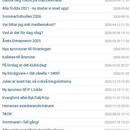
Denna helg fokus på matchklimatet
2026-05-09 11:22
Alla födda 2021 - nu startar vi snart upp!
2026-05-04
Sommarfotbollen 2026
2026-04-16
Var hittar jag mitt medlemskort?
2026-04-12 11:29
Vad är det för dag idag?
2026-04-06 14:16
Årets Entreprenör 2025
2026-03-30 17:24
Nya sponsorer till föreningen
2026-03-10
Kallelse till årsmöte
2026-02-05
På lördag är det klubbdag!
2026-02-02 20:57
Ny blodgivare + det ideella = SANT
2026-01-24
Julen är snart här, så också bingolotterna
2025-12-19 16:32
Ny sponsor till IF Lödde
2025-12-13 11:01
Kvarglömt eller Byt/Sälj/Köp
2025-11-27 19:18
Herrarnas assisterande tränare
2025-11-19 23:05
TACK!
2025-08-22 16:16
Sommaren i full gång!
2025-07-18 14:22