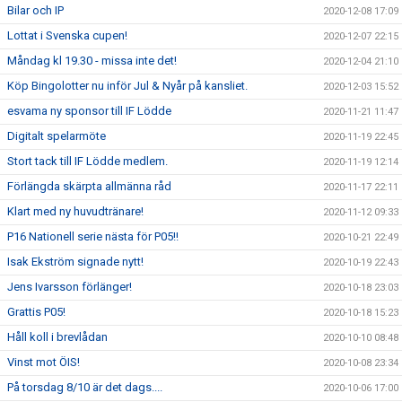
Bilar och IP
2020-12-08 17:09
Lottat i Svenska cupen!
2020-12-07 22:15
Måndag kl 19.30 - missa inte det!
2020-12-04 21:10
Köp Bingolotter nu inför Jul & Nyår på kansliet.
2020-12-03 15:52
esvama ny sponsor till IF Lödde
2020-11-21 11:47
Digitalt spelarmöte
2020-11-19 22:45
Stort tack till IF Lödde medlem.
2020-11-19 12:14
Förlängda skärpta allmänna råd
2020-11-17 22:11
Klart med ny huvudtränare!
2020-11-12 09:33
P16 Nationell serie nästa för P05!!
2020-10-21 22:49
Isak Ekström signade nytt!
2020-10-19 22:43
Jens Ivarsson förlänger!
2020-10-18 23:03
Grattis P05!
2020-10-18 15:23
Håll koll i brevlådan
2020-10-10 08:48
Vinst mot ÖIS!
2020-10-08 23:34
På torsdag 8/10 är det dags....
2020-10-06 17:00