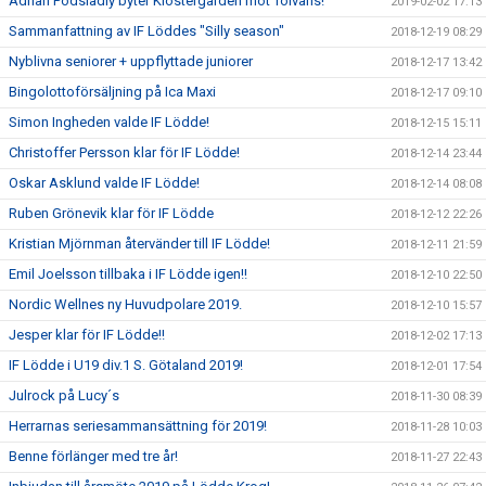
Adrian Podsiadly byter Klostergården mot Tolvans!
2019-02-02 17:13
Sammanfattning av IF Löddes "Silly season"
2018-12-19 08:29
Nyblivna seniorer + uppflyttade juniorer
2018-12-17 13:42
Bingolottoförsäljning på Ica Maxi
2018-12-17 09:10
Simon Ingheden valde IF Lödde!
2018-12-15 15:11
Christoffer Persson klar för IF Lödde!
2018-12-14 23:44
Oskar Asklund valde IF Lödde!
2018-12-14 08:08
Ruben Grönevik klar för IF Lödde
2018-12-12 22:26
Kristian Mjörnman återvänder till IF Lödde!
2018-12-11 21:59
Emil Joelsson tillbaka i IF Lödde igen!!
2018-12-10 22:50
Nordic Wellnes ny Huvudpolare 2019.
2018-12-10 15:57
Jesper klar för IF Lödde!!
2018-12-02 17:13
IF Lödde i U19 div.1 S. Götaland 2019!
2018-12-01 17:54
Julrock på Lucy´s
2018-11-30 08:39
Herrarnas seriesammansättning för 2019!
2018-11-28 10:03
Benne förlänger med tre år!
2018-11-27 22:43