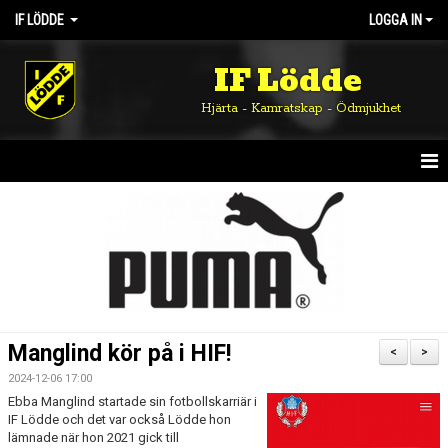
IF LÖDDE
LOGGA IN
IF Lödde
Hjärta - Kamratskap - Ödmjukhet
HEM
NYHETER
OM KLUBBEN
KALENDER
Manglind kör på i HIF!
<
>
MATCHER
2024-12-06 17:00
Ebba Manglind startade sin fotbollskarriär i
DOKUMENT
IF Lödde och det var också Lödde hon
lämnade när hon 2021 gick till