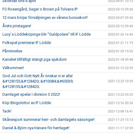
Skokväll ons 6 april
2022-04-01 10:13
FC Rosengård, Seger o Brown på Tolvans IP
2022-03-13 09:34
12 mars börjar försäljningen av vårens bonuskort!
2022-03-07 09:34
Årets pristagare!
2022-02-12 09:44
Lucy´s Löddeköpinge blir "Guldpolare" till IF Lödde
2022-01-26 16:44
Folkspel premierar IF Lödde
2022-01-21 11:19
Påminnelse
2022-01-20 19:55
Kansliet tillfälligt stängt pga sjukdom
2022-01-18 09:48
Välkommen!
2022-01-13 22:59
God Jul och Gott Nytt År önskar vi er alla!
&#128155;&#128420; &#10084;&#65039;
2021-12-23 10:59
&#128155;&#128420;
Damlaget spelar i division 3 2022!
2021-12-22 09:25
Köp Bingolottor av IF Lödde
2021-12-16 20:24
Tack!
2021-12-08 16:41
Skånesport summerar herr- och damlagets säsonger!
2021-11-29 15:13
Daniel & Björn nya tränare för herrlaget!
2021-11-17 22:59