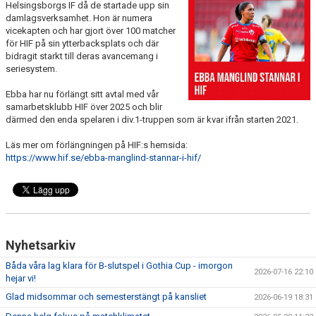
Helsingsborgs IF då de startade upp sin
KLUBBSHOPEN
damlagsverksamhet. Hon är numera
vicekapten och har gjort över 100 matcher
MEDLEMSFÖRMÅNER
för HIF på sin ytterbacksplats och där
bidragit starkt till deras avancemang i
seriesystem.
Ebba har nu förlängt sitt avtal med vår
samarbetsklubb HIF över 2025 och blir
därmed den enda spelaren i div.1-truppen som är kvar ifrån starten 2021.
Läs mer om förlängningen på HIF:s hemsida:
https://www.hif.se/ebba-manglind-stannar-i-hif/
Nyhetsarkiv
Båda våra lag klara för B-slutspel i Gothia Cup - imorgon
2026-07-16 22:10
hejar vi!
Glad midsommar och semesterstängt på kansliet
2026-06-19 18:31