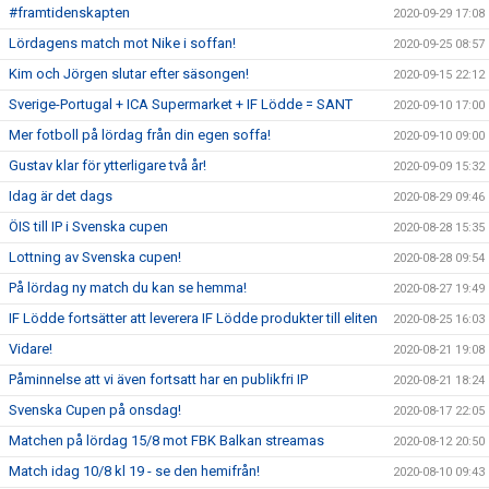
#framtidenskapten
2020-09-29 17:08
Lördagens match mot Nike i soffan!
2020-09-25 08:57
Kim och Jörgen slutar efter säsongen!
2020-09-15 22:12
Sverige-Portugal + ICA Supermarket + IF Lödde = SANT
2020-09-10 17:00
Mer fotboll på lördag från din egen soffa!
2020-09-10 09:00
Gustav klar för ytterligare två år!
2020-09-09 15:32
Idag är det dags
2020-08-29 09:46
ÖIS till IP i Svenska cupen
2020-08-28 15:35
Lottning av Svenska cupen!
2020-08-28 09:54
På lördag ny match du kan se hemma!
2020-08-27 19:49
IF Lödde fortsätter att leverera IF Lödde produkter till eliten
2020-08-25 16:03
Vidare!
2020-08-21 19:08
Påminnelse att vi även fortsatt har en publikfri IP
2020-08-21 18:24
Svenska Cupen på onsdag!
2020-08-17 22:05
Matchen på lördag 15/8 mot FBK Balkan streamas
2020-08-12 20:50
Match idag 10/8 kl 19 - se den hemifrån!
2020-08-10 09:43