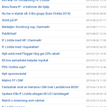
Kim klar för fortsättning i IF Lödde!
2019-09-09 12:29
Ännu finare IP - vi behöver din hjälp
2019-09-01 19:53
Nu har vi startat vår 5-års grupp (barn födda 2014)
2019-08-30 08:00
Stöld på IP!
2019-08-23 07:17
Medaljer i Kronborg cup, Danmark!
2019-08-11 17:11
Publikfest!
2019-08-07 12:24
IF Lödde med HIF i Danmark!
2019-08-06 17:00
IF Lödde med i Superettan!
2019-08-02 00:29
Nytt avtal med Flügger färg ger 20% rabatt
2019-07-22 19:34
Ett bra samarbete betyder mycket
2019-07-21 22:57
P05 i Gothia cup!!
2019-07-19 16:36
Nytt sponsoravtal
2019-06-30 12:07
Malmö FF i DM!
2019-06-19 11:05
Fantastisk vinst av Herrarna i DM över Landskrona BOIS!
2019-06-13 09:31
Spelare från IF Lödde uttagen till U21-landslaget!
2019-05-28 09:18
Match o inramning som värmer
2019-05-19 22:40