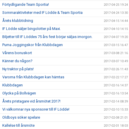
Förtydligande Team Sportia!
2017-04-25 19:24
Sommaraktiviteter med IF Lödde & Team Sportia
2017-04-24 13:30
Årets klubbtidning
2017-04-15 14:44
IF Lödde säljer bingolotter på Maxi.
2017-04-10 14:15
Biljetter till IF Löddes 75 års fest börjar säljas imorgon.
2017-04-07 19:20
Puma Joggingskor från Klubbdagen
2017-03-15 16:47
Vårens bonuskort
2017-03-08 21:16
Känner du någon?
2017-03-07 10:49
Ny traktor på plats!
2017-02-26 11:43
Varorna från Klubbdagen kan hämtas
2017-02-22 17:27
Klubbdagen
2017-02-16 14:37
Olycka på Bollvägen
2017-02-16 13:54
Årets pristagare vid årsmötet 2017!
2017-02-14 08:39
Vi välkomnar nya sponsorer till IF Lödde!
2017-02-10 15:33
Oldboys söker spelare
2017-02-08 21:01
Kallelse till årsmöte
2017-02-01 18:03