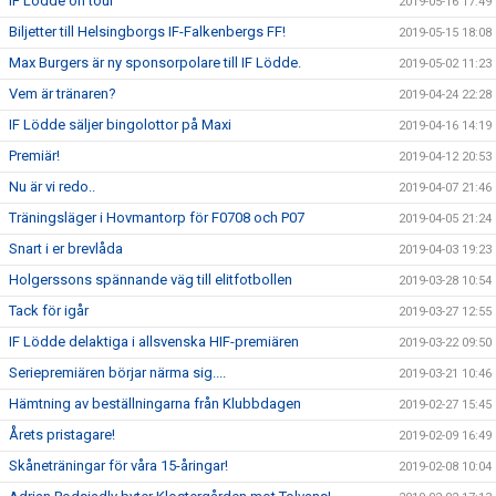
IF Lödde on tour
2019-05-16 17:49
Biljetter till Helsingborgs IF-Falkenbergs FF!
2019-05-15 18:08
Max Burgers är ny sponsorpolare till IF Lödde.
2019-05-02 11:23
Vem är tränaren?
2019-04-24 22:28
IF Lödde säljer bingolottor på Maxi
2019-04-16 14:19
Premiär!
2019-04-12 20:53
Nu är vi redo..
2019-04-07 21:46
Träningsläger i Hovmantorp för F0708 och P07
2019-04-05 21:24
Snart i er brevlåda
2019-04-03 19:23
Holgerssons spännande väg till elitfotbollen
2019-03-28 10:54
Tack för igår
2019-03-27 12:55
IF Lödde delaktiga i allsvenska HIF-premiären
2019-03-22 09:50
Seriepremiären börjar närma sig....
2019-03-21 10:46
Hämtning av beställningarna från Klubbdagen
2019-02-27 15:45
Årets pristagare!
2019-02-09 16:49
Skåneträningar för våra 15-åringar!
2019-02-08 10:04