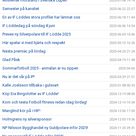
Allsvensk motstånd i Svenska Cupen
2025-07-08 14:16
Semester på kansliet
2025-06-22 22:57
En av IF Löddes stora profiler har lämnat oss
2025-06-18 11:44
IF Löddedag på söndag 8 juni
2025-06-06 14:54
Prevex ny Silverpolare till IF Lödde 2025
2025-06-03 10:46
Här spelar vi med hjärta och respekt
2025-05-10 16:26
Nästa premiär, på lördag
2025-04-23 21:24
Glad Påsk
2025-04-19 11:48
Sommarfotboll 2025 - anmälan är nu öppen
2025-04-06
Nu är det vår på IP!
2025-03-29 21:51
Kalle Joelsson tillbaka i gulsvart
2025-01-08 00:33
Köp Era Bingolotter av IF Lödde!
2024-12-19 08:00
Kom och testa Fotboll fitness redan idag lördag!
2024-12-14 10:34
Manglind kör på i HIF!
2024-12-06 17:00
Holmgrens ny silversponsor
2024-12-03 19:36
NP Nilsson Bygghandel ny Guldpolare inför 2025!
2024-11-25 09:31