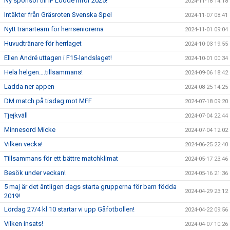
Ny sponsor till IF Lödde inför 2025!
2024-11-18 14:18
Intäkter från Gräsroten Svenska Spel
2024-11-07 08:41
Nytt tränarteam för herrseniorerna
2024-11-01 09:04
Huvudtränare för herrlaget
2024-10-03 19:55
Ellen André uttagen i F15-landslaget!
2024-10-01 00:34
Hela helgen….tillsammans!
2024-09-06 18:42
Ladda ner appen
2024-08-25 14:25
DM match på tisdag mot MFF
2024-07-18 09:20
Tjejkväll
2024-07-04 22:44
Minnesord Micke
2024-07-04 12:02
Vilken vecka!
2024-06-25 22:40
Tillsammans för ett bättre matchklimat
2024-05-17 23:46
Besök under veckan!
2024-05-16 21:36
5 maj är det äntligen dags starta grupperna för barn födda
2024-04-29 23:12
2019!
Lördag 27/4 kl 10 startar vi upp Gåfotbollen!
2024-04-22 09:56
Vilken insats!
2024-04-07 10:26