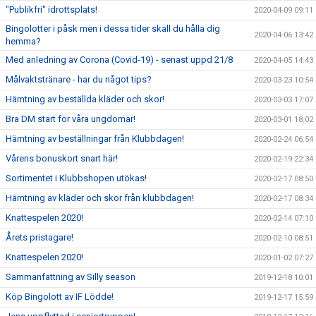
"Publikfri" idrottsplats!
2020-04-09 09:11
Bingolotter i påsk men i dessa tider skall du hålla dig
2020-04-06 13:42
hemma?
Med anledning av Corona (Covid-19) - senast uppd 21/8
2020-04-05 14:43
Målvaktstränare - har du något tips?
2020-03-23 10:54
Hämtning av beställda kläder och skor!
2020-03-03 17:07
Bra DM start för våra ungdomar!
2020-03-01 18:02
Hämtning av beställningar från Klubbdagen!
2020-02-24 06:54
Vårens bonuskort snart här!
2020-02-19 22:34
Sortimentet i Klubbshopen utökas!
2020-02-17 08:50
Hämtning av kläder och skor från klubbdagen!
2020-02-17 08:34
Knattespelen 2020!
2020-02-14 07:10
Årets pristagare!
2020-02-10 08:51
Knattespelen 2020!
2020-01-02 07:27
Sammanfattning av Silly season
2019-12-18 10:01
Köp Bingolott av IF Lödde!
2019-12-17 15:59