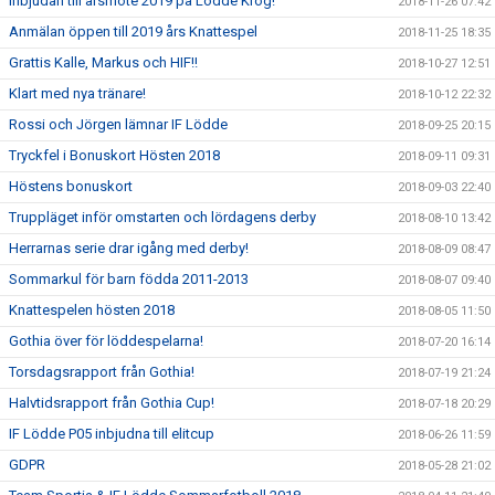
Inbjudan till årsmöte 2019 på Lödde Krog!
2018-11-26 07:42
Anmälan öppen till 2019 års Knattespel
2018-11-25 18:35
Grattis Kalle, Markus och HIF!!
2018-10-27 12:51
Klart med nya tränare!
2018-10-12 22:32
Rossi och Jörgen lämnar IF Lödde
2018-09-25 20:15
Tryckfel i Bonuskort Hösten 2018
2018-09-11 09:31
Höstens bonuskort
2018-09-03 22:40
Truppläget inför omstarten och lördagens derby
2018-08-10 13:42
Herrarnas serie drar igång med derby!
2018-08-09 08:47
Sommarkul för barn födda 2011-2013
2018-08-07 09:40
Knattespelen hösten 2018
2018-08-05 11:50
Gothia över för löddespelarna!
2018-07-20 16:14
Torsdagsrapport från Gothia!
2018-07-19 21:24
Halvtidsrapport från Gothia Cup!
2018-07-18 20:29
IF Lödde P05 inbjudna till elitcup
2018-06-26 11:59
GDPR
2018-05-28 21:02