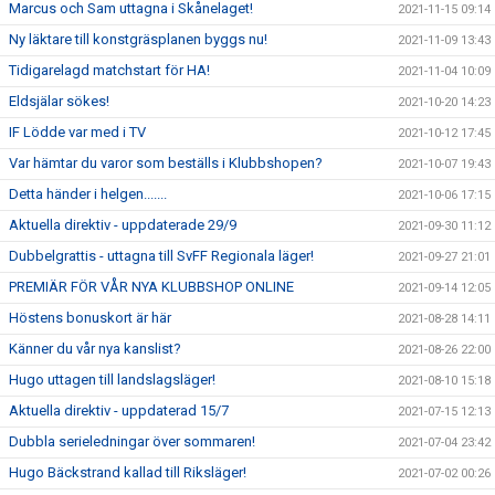
Marcus och Sam uttagna i Skånelaget!
2021-11-15 09:14
Ny läktare till konstgräsplanen byggs nu!
2021-11-09 13:43
Tidigarelagd matchstart för HA!
2021-11-04 10:09
Eldsjälar sökes!
2021-10-20 14:23
IF Lödde var med i TV
2021-10-12 17:45
Var hämtar du varor som beställs i Klubbshopen?
2021-10-07 19:43
Detta händer i helgen.......
2021-10-06 17:15
Aktuella direktiv - uppdaterade 29/9
2021-09-30 11:12
Dubbelgrattis - uttagna till SvFF Regionala läger!
2021-09-27 21:01
PREMIÄR FÖR VÅR NYA KLUBBSHOP ONLINE
2021-09-14 12:05
Höstens bonuskort är här
2021-08-28 14:11
Känner du vår nya kanslist?
2021-08-26 22:00
Hugo uttagen till landslagsläger!
2021-08-10 15:18
Aktuella direktiv - uppdaterad 15/7
2021-07-15 12:13
Dubbla serieledningar över sommaren!
2021-07-04 23:42
Hugo Bäckstrand kallad till Riksläger!
2021-07-02 00:26