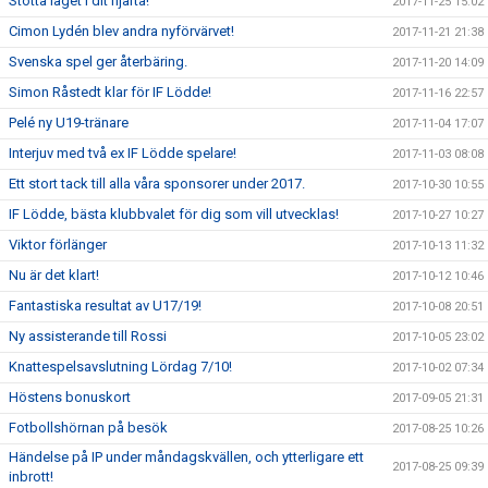
Stötta laget i dit hjärta!
2017-11-25 15:02
Cimon Lydén blev andra nyförvärvet!
2017-11-21 21:38
Svenska spel ger återbäring.
2017-11-20 14:09
Simon Råstedt klar för IF Lödde!
2017-11-16 22:57
Pelé ny U19-tränare
2017-11-04 17:07
Interjuv med två ex IF Lödde spelare!
2017-11-03 08:08
Ett stort tack till alla våra sponsorer under 2017.
2017-10-30 10:55
IF Lödde, bästa klubbvalet för dig som vill utvecklas!
2017-10-27 10:27
Viktor förlänger
2017-10-13 11:32
Nu är det klart!
2017-10-12 10:46
Fantastiska resultat av U17/19!
2017-10-08 20:51
Ny assisterande till Rossi
2017-10-05 23:02
Knattespelsavslutning Lördag 7/10!
2017-10-02 07:34
Höstens bonuskort
2017-09-05 21:31
Fotbollshörnan på besök
2017-08-25 10:26
Händelse på IP under måndagskvällen, och ytterligare ett
2017-08-25 09:39
inbrott!