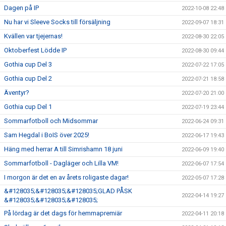
Dagen på IP
2022-10-08 22:48
Nu har vi Sleeve Socks till försäljning
2022-09-07 18:31
Kvällen var tjejernas!
2022-08-30 22:05
Oktoberfest Lödde IP
2022-08-30 09:44
Gothia cup Del 3
2022-07-22 17:05
Gothia cup Del 2
2022-07-21 18:58
Äventyr?
2022-07-20 21:00
Gothia cup Del 1
2022-07-19 23:44
Sommarfotboll och Midsommar
2022-06-24 09:31
Sam Hegdal i BoIS över 2025!
2022-06-17 19:43
Häng med herrar A till Simrishamn 18 juni
2022-06-09 19:40
Sommarfotboll - Dagläger och Lilla VM!
2022-06-07 17:54
I morgon är det en av årets roligaste dagar!
2022-05-07 17:28
&#128035;&#128035;&#128035;GLAD PÅSK
2022-04-14 19:27
&#128035;&#128035;&#128035;
På lördag är det dags för hemmapremiär
2022-04-11 20:18