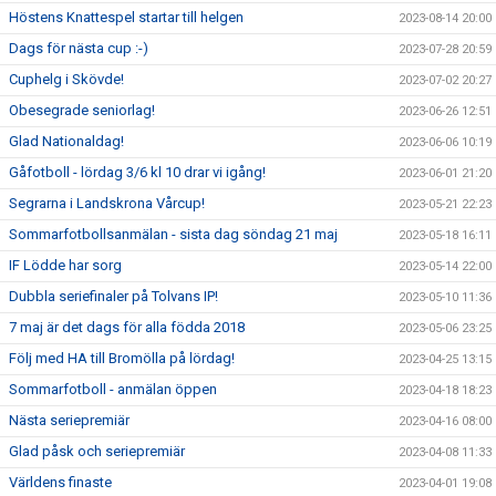
Höstens Knattespel startar till helgen
2023-08-14 20:00
Dags för nästa cup :-)
2023-07-28 20:59
Cuphelg i Skövde!
2023-07-02 20:27
Obesegrade seniorlag!
2023-06-26 12:51
Glad Nationaldag!
2023-06-06 10:19
Gåfotboll - lördag 3/6 kl 10 drar vi igång!
2023-06-01 21:20
Segrarna i Landskrona Vårcup!
2023-05-21 22:23
Sommarfotbollsanmälan - sista dag söndag 21 maj
2023-05-18 16:11
IF Lödde har sorg
2023-05-14 22:00
Dubbla seriefinaler på Tolvans IP!
2023-05-10 11:36
7 maj är det dags för alla födda 2018
2023-05-06 23:25
Följ med HA till Bromölla på lördag!
2023-04-25 13:15
Sommarfotboll - anmälan öppen
2023-04-18 18:23
Nästa seriepremiär
2023-04-16 08:00
Glad påsk och seriepremiär
2023-04-08 11:33
Världens finaste
2023-04-01 19:08