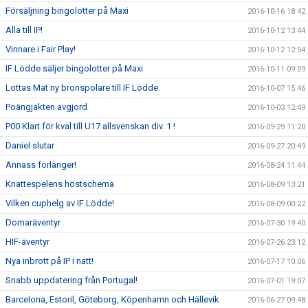
Försäljning bingolotter på Maxi
2016-10-16 18:42
Alla till IP!
2016-10-12 13:44
Vinnare i Fair Play!
2016-10-12 12:54
IF Lödde säljer bingolotter på Maxi
2016-10-11 09:09
Lottas Mat ny bronspolare till IF Lödde.
2016-10-07 15:46
Poängjakten avgjord
2016-10-03 12:49
P00 Klart för kval till U17 allsvenskan div. 1 !
2016-09-29 11:20
Daniel slutar
2016-09-27 20:49
Annass förlänger!
2016-08-24 11:44
Knattespelens höstschema
2016-08-09 13:21
Vilken cuphelg av IF Lödde!
2016-08-09 00:22
Domaräventyr
2016-07-30 19:40
HIF-äventyr
2016-07-26 23:12
Nya inbrott på IP i natt!
2016-07-17 10:06
Snabb uppdatering från Portugal!
2016-07-01 19:07
Barcelona, Estoril, Göteborg, Köpenhamn och Hällevik
2016-06-27 09:48