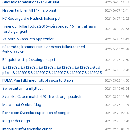
Glad midsommar önskar vi er alla!
2021-06-25 15:37
Ni som tar bilen till IP - hjälp oss!
2021-06-07 17:41
FC Rosengård o Hattrick hälsar på!
2021-06-07 12:02
Tjejer och killar födda 2016 - på söndag 16 maj träffas vi
2021-05-10 20:33
första gången!
Valborg o kansliets öppettider
2021-04-29 18:49
På torsdag kommer Puma Shoevan fullastad med
2021-04-06 21:28
fotbollsskor
Bingolotter till påskbingo 4 april
2021-04-03 17:30
&#128035;&#128037;&#128037;&#128037;&#128035;Glad
2021-04-03 17:28
påsk! &#128035;&#128037;&#128037;&#128037;&#128035
PUMA Van fylld med fotbollsskor to 8 april
2021-03-28 14:00
Seriestarten framflyttad!
2021-03-12 09:04
Svenska Cupen match 6/3 i Trelleborg - publikfri
2021-03-04 11:56
Match mot Örebro idag
2021-02-28 11:49
Benne om Svenska cupen och säsongen!
2021-02-25 23:36
Idag är det dags!!
2021-02-20 11:28
Intervjuer inför Svenska cupen
2021-02-18 08:59