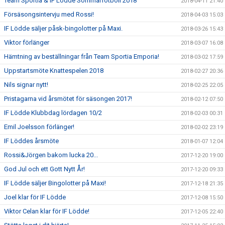
Team Sportia & IF Lödde Sommarfotboll 2018
2018-04-11 21:40
Försäsongsintervju med Rossi!
2018-04-03 15:03
IF Lödde säljer påsk-bingolotter på Maxi.
2018-03-26 15:43
Viktor förlänger
2018-03-07 16:08
Hämtning av beställningar från Team Sportia Emporia!
2018-03-02 17:59
Uppstartsmöte Knattespelen 2018
2018-02-27 20:36
Nils signar nytt!
2018-02-25 22:05
Pristagarna vid årsmötet för säsongen 2017!
2018-02-12 07:50
IF Lödde Klubbdag lördagen 10/2
2018-02-03 00:31
Emil Joelsson förlänger!
2018-02-02 23:19
IF Löddes årsmöte
2018-01-07 12:04
Rossi&Jörgen bakom lucka 20...
2017-12-20 19:00
God Jul och ett Gott Nytt År!
2017-12-20 09:33
IF Lödde säljer Bingolotter på Maxi!
2017-12-18 21:35
Joel klar för IF Lödde
2017-12-08 15:50
Viktor Celan klar för IF Lödde!
2017-12-05 22:40