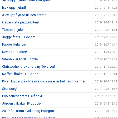
Jens uppflyttad i seniortruppen!
2019-12-17 12:16
Isak uppflyttad!
2019-12-16 11:26
Alex uppflyttad till seniorerna
2019-12-15 12:40
Oscar sista puzzelbiten!
2019-12-09 14:48
Tips inför julen
2019-12-07 14:54
Jagge åter i IF Lödde!
2019-12-06 22:27
Fabbe förlänger!
2019-11-27 11:11
Kevin förstärker!
2019-11-24 23:22
Simon klar för IF Lödde!
2019-11-20 11:22
Christopher blev andra nyförvärvet!
2019-11-19 22:21
Koffe tillbaka i IF Lödde!
2019-11-15 13:44
Kylan kryper på - fina nya mössor eller buff som värmer
2019-11-04 19:02
Stor sorg!
2019-10-28 14:57
P05 seriesegrare i Skåne A!
2019-10-19 15:16
Jörgen tillbaka i IF Lödde!
2019-10-15 15:10
2019-års stora avslutning imorgon
2019-10-04 18:10