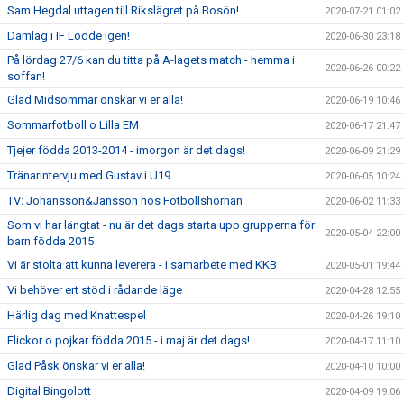
Sam Hegdal uttagen till Rikslägret på Bosön!
2020-07-21 01:02
Damlag i IF Lödde igen!
2020-06-30 23:18
På lördag 27/6 kan du titta på A-lagets match - hemma i
2020-06-26 00:22
soffan!
Glad Midsommar önskar vi er alla!
2020-06-19 10:46
Sommarfotboll o Lilla EM
2020-06-17 21:47
Tjejer födda 2013-2014 - imorgon är det dags!
2020-06-09 21:29
Tränarintervju med Gustav i U19
2020-06-05 10:24
TV: Johansson&Jansson hos Fotbollshörnan
2020-06-02 11:33
Som vi har längtat - nu är det dags starta upp grupperna för
2020-05-04 22:00
barn födda 2015
Vi är stolta att kunna leverera - i samarbete med KKB
2020-05-01 19:44
Vi behöver ert stöd i rådande läge
2020-04-28 12:55
Härlig dag med Knattespel
2020-04-26 19:10
Flickor o pojkar födda 2015 - i maj är det dags!
2020-04-17 11:10
Glad Påsk önskar vi er alla!
2020-04-10 10:00
Digital Bingolott
2020-04-09 19:06