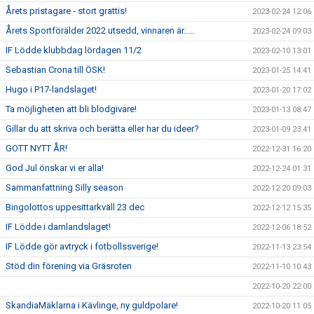
Årets pristagare - stort grattis!
2023-02-24 12:06
Årets Sportförälder 2022 utsedd, vinnaren är.....
2023-02-24 09:03
IF Lödde klubbdag lördagen 11/2
2023-02-10 13:01
Sebastian Crona till ÖSK!
2023-01-25 14:41
Hugo i P17-landslaget!
2023-01-20 17:02
Ta möjligheten att bli blodgivare!
2023-01-13 08:47
Gillar du att skriva och berätta eller har du ideer?
2023-01-09 23:41
GOTT NYTT ÅR!
2022-12-31 16:20
God Jul önskar vi er alla!
2022-12-24 01:31
Sammanfattning Silly season
2022-12-20 09:03
Bingolottos uppesittarkväll 23 dec
2022-12-12 15:35
IF Lödde i damlandslaget!
2022-12-06 18:52
IF Lödde gör avtryck i fotbollssverige!
2022-11-13 23:54
Stöd din förening via Gräsroten
2022-11-10 10:43
2022-10-20 22:00
SkandiaMäklarna i Kävlinge, ny guldpolare!
2022-10-20 11:05