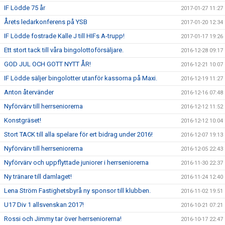
IF Lödde 75 år
2017-01-27 11:27
Årets ledarkonferens på YSB
2017-01-20 12:34
IF Lödde fostrade Kalle J till HIFs A-trupp!
2017-01-17 19:26
Ett stort tack till våra bingolottoförsäljare.
2016-12-28 09:17
GOD JUL OCH GOTT NYTT ÅR!
2016-12-21 10:07
IF Lödde säljer bingolotter utanför kassorna på Maxi.
2016-12-19 11:27
Anton återvänder
2016-12-16 07:48
Nyförvärv till herrseniorerna
2016-12-12 11:52
Konstgräset!
2016-12-12 10:04
Stort TACK till alla spelare för ert bidrag under 2016!
2016-12-07 19:13
Nyförvärv till herrseniorerna
2016-12-05 22:43
Nyförvärv och uppflyttade juniorer i herrseniorerna
2016-11-30 22:37
Ny tränare till damlaget!
2016-11-24 12:40
Lena Ström Fastighetsbyrå ny sponsor till klubben.
2016-11-02 19:51
U17 Div 1 allsvenskan 2017!
2016-10-21 07:21
Rossi och Jimmy tar över herrseniorerna!
2016-10-17 22:47