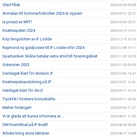
Glad Påsk
2024-03-30 09:08
Anmälan till Sommarfotbollen 2024 är öppen!
2024-03-21 22:37
Ia prisad av MFF!
2024-03-04 23:21
Knattespelen 2024
2024-02-15 15:57
Köp bingolotter av IF Lödde
2023-12-15 15:10
Raymond ny guldpolare till IF Lödde inför 2024.
2023-12-08 14:11
Sparbanken Skåne betalar extra stöd till föreningslivet
2023-11-30 18:23
Gräsroten 2023
2023-11-23 09:09
Damlaget klart för division 3!
2023-10-06 16:47
Knattespelsavslutning på IP
2023-10-01 12:41
Herrlaget klart för div.2!
2023-09-17 16:10
Tryckfel i höstens bonushäfte.
2023-09-11 20:06
Maher förlänger!
2023-09-05 11:27
Vi är glada att kunna informera er….
2023-08-31 11:00
DM Kvartsfinal på IP ikväll!
2023-08-30 08:00
Arbete kring stora läktaren
2023-08-17 19:08