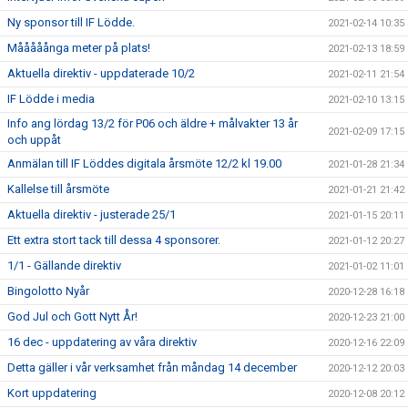
Ny sponsor till IF Lödde.
2021-02-14 10:35
Mååååånga meter på plats!
2021-02-13 18:59
Aktuella direktiv - uppdaterade 10/2
2021-02-11 21:54
IF Lödde i media
2021-02-10 13:15
Info ang lördag 13/2 för P06 och äldre + målvakter 13 år
2021-02-09 17:15
och uppåt
Anmälan till IF Löddes digitala årsmöte 12/2 kl 19.00
2021-01-28 21:34
Kallelse till årsmöte
2021-01-21 21:42
Aktuella direktiv - justerade 25/1
2021-01-15 20:11
Ett extra stort tack till dessa 4 sponsorer.
2021-01-12 20:27
1/1 - Gällande direktiv
2021-01-02 11:01
Bingolotto Nyår
2020-12-28 16:18
God Jul och Gott Nytt År!
2020-12-23 21:00
16 dec - uppdatering av våra direktiv
2020-12-16 22:09
Detta gäller i vår verksamhet från måndag 14 december
2020-12-12 20:03
Kort uppdatering
2020-12-08 20:12