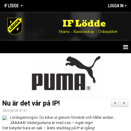
IF LÖDDE
LOGGA IN
IF Lödde
Hjärta - Kamratskap - Ödmjukhet
HEM
NYHETER
OM KLUBBEN
KALENDER
Nu är det vår på IP!
<
>
MATCHER
2025-03-29 21:51
Lördagsmorgon.
Du kikar ut genom fönstret och håller andan…
DOKUMENT
JAAAAA!
Vädergudarna är med oss – inget regn!
Det betyder bara en sak –
årets städdag på IP
är igång!