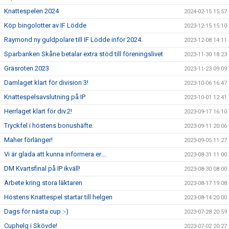
Knattespelen 2024
2024-02-15 15:57
Köp bingolotter av IF Lödde
2023-12-15 15:10
Raymond ny guldpolare till IF Lödde inför 2024.
2023-12-08 14:11
Sparbanken Skåne betalar extra stöd till föreningslivet
2023-11-30 18:23
Gräsroten 2023
2023-11-23 09:09
Damlaget klart för division 3!
2023-10-06 16:47
Knattespelsavslutning på IP
2023-10-01 12:41
Herrlaget klart för div.2!
2023-09-17 16:10
Tryckfel i höstens bonushäfte.
2023-09-11 20:06
Maher förlänger!
2023-09-05 11:27
Vi är glada att kunna informera er….
2023-08-31 11:00
DM Kvartsfinal på IP ikväll!
2023-08-30 08:00
Arbete kring stora läktaren
2023-08-17 19:08
Höstens Knattespel startar till helgen
2023-08-14 20:00
Dags för nästa cup :-)
2023-07-28 20:59
Cuphelg i Skövde!
2023-07-02 20:27