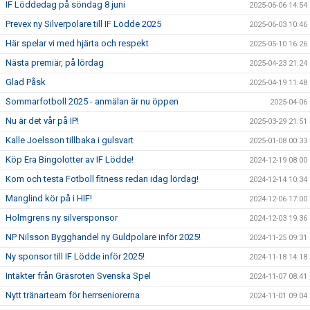
IF Löddedag på söndag 8 juni
2025-06-06 14:54
Prevex ny Silverpolare till IF Lödde 2025
2025-06-03 10:46
Här spelar vi med hjärta och respekt
2025-05-10 16:26
Nästa premiär, på lördag
2025-04-23 21:24
Glad Påsk
2025-04-19 11:48
Sommarfotboll 2025 - anmälan är nu öppen
2025-04-06
Nu är det vår på IP!
2025-03-29 21:51
Kalle Joelsson tillbaka i gulsvart
2025-01-08 00:33
Köp Era Bingolotter av IF Lödde!
2024-12-19 08:00
Kom och testa Fotboll fitness redan idag lördag!
2024-12-14 10:34
Manglind kör på i HIF!
2024-12-06 17:00
Holmgrens ny silversponsor
2024-12-03 19:36
NP Nilsson Bygghandel ny Guldpolare inför 2025!
2024-11-25 09:31
Ny sponsor till IF Lödde inför 2025!
2024-11-18 14:18
Intäkter från Gräsroten Svenska Spel
2024-11-07 08:41
Nytt tränarteam för herrseniorerna
2024-11-01 09:04