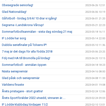
Obesegrade seniorlag!
2023-06-26 12:51
Glad Nationaldag!
2023-06-06 10:19
Gåfotboll - lördag 3/6 kl 10 drar vi igång!
2023-06-01 21:20
Segrarna i Landskrona Vårcup!
2023-05-21 22:23
Sommarfotbollsanmälan - sista dag söndag 21 maj
2023-05-18 16:11
IF Lödde har sorg
2023-05-14 22:00
Dubbla seriefinaler på Tolvans IP!
2023-05-10 11:36
7 maj är det dags för alla födda 2018
2023-05-06 23:25
Följ med HA till Bromölla på lördag!
2023-04-25 13:15
Sommarfotboll - anmälan öppen
2023-04-18 18:23
Nästa seriepremiär
2023-04-16 08:00
Glad påsk och seriepremiär
2023-04-08 11:33
Världens finaste
2023-04-01 19:08
Årets pristagare - stort grattis!
2023-02-24 12:06
Årets Sportförälder 2022 utsedd, vinnaren är.....
2023-02-24 09:03
IF Lödde klubbdag lördagen 11/2
2023-02-10 13:01