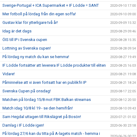
Sverige-Portugal + ICA Supermarket + IF Lödde = SANT
2020-09-10 17:00
Mer fotboll på lördag från din egen soffa!
2020-09-10 09:00
Gustav klar för ytterligare två år!
2020-09-09 15:32
Idag är det dags
2020-08-29 09:46
ÖIS till IP i Svenska cupen
2020-08-28 15:35
Lottning av Svenska cupen!
2020-08-28 09:54
På lördag ny match du kan se hemma!
2020-08-27 19:49
IF Lödde fortsätter att leverera IF Lödde produkter till eliten
2020-08-25 16:03
Vidare!
2020-08-21 19:08
Påminnelse att vi även fortsatt har en publikfri IP
2020-08-21 18:24
Svenska Cupen på onsdag!
2020-08-17 22:05
Matchen på lördag 15/8 mot FBK Balkan streamas
2020-08-12 20:50
Match idag 10/8 kl 19 - se den hemifrån!
2020-08-10 09:43
Sam Hegdal uttagen till Rikslägret på Bosön!
2020-07-21 01:02
Damlag i IF Lödde igen!
2020-06-30 23:18
På lördag 27/6 kan du titta på A-lagets match - hemma i
2020-06-26 00:22