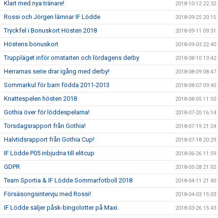
Klart med nya tränare!
2018-10-12 22:32
Rossi och Jörgen lämnar IF Lödde
2018-09-25 20:15
Tryckfel i Bonuskort Hösten 2018
2018-09-11 09:31
Höstens bonuskort
2018-09-03 22:40
Truppläget inför omstarten och lördagens derby
2018-08-10 13:42
Herrarnas serie drar igång med derby!
2018-08-09 08:47
Sommarkul för barn födda 2011-2013
2018-08-07 09:40
Knattespelen hösten 2018
2018-08-05 11:50
Gothia över för löddespelarna!
2018-07-20 16:14
Torsdagsrapport från Gothia!
2018-07-19 21:24
Halvtidsrapport från Gothia Cup!
2018-07-18 20:29
IF Lödde P05 inbjudna till elitcup
2018-06-26 11:59
GDPR
2018-05-28 21:02
Team Sportia & IF Lödde Sommarfotboll 2018
2018-04-11 21:40
Försäsongsintervju med Rossi!
2018-04-03 15:03
IF Lödde säljer påsk-bingolotter på Maxi.
2018-03-26 15:43