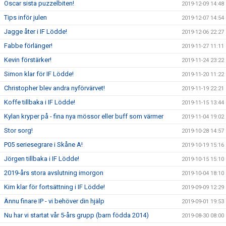
Oscar sista puzzelbiten!
2019-12-09 14:48
Tips inför julen
2019-12-07 14:54
Jagge åter i IF Lödde!
2019-12-06 22:27
Fabbe förlänger!
2019-11-27 11:11
Kevin förstärker!
2019-11-24 23:22
Simon klar för IF Lödde!
2019-11-20 11:22
Christopher blev andra nyförvärvet!
2019-11-19 22:21
Koffe tillbaka i IF Lödde!
2019-11-15 13:44
Kylan kryper på - fina nya mössor eller buff som värmer
2019-11-04 19:02
Stor sorg!
2019-10-28 14:57
P05 seriesegrare i Skåne A!
2019-10-19 15:16
Jörgen tillbaka i IF Lödde!
2019-10-15 15:10
2019-års stora avslutning imorgon
2019-10-04 18:10
Kim klar för fortsättning i IF Lödde!
2019-09-09 12:29
Ännu finare IP - vi behöver din hjälp
2019-09-01 19:53
Nu har vi startat vår 5-års grupp (barn födda 2014)
2019-08-30 08:00