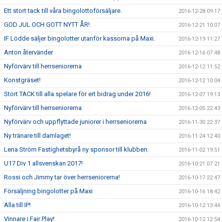
Ett stort tack till våra bingolottoförsäljare.
2016-12-28 09:17
GOD JUL OCH GOTT NYTT ÅR!
2016-12-21 10:07
IF Lödde säljer bingolotter utanför kassorna på Maxi.
2016-12-19 11:27
Anton återvänder
2016-12-16 07:48
Nyförvärv till herrseniorerna
2016-12-12 11:52
Konstgräset!
2016-12-12 10:04
Stort TACK till alla spelare för ert bidrag under 2016!
2016-12-07 19:13
Nyförvärv till herrseniorerna
2016-12-05 22:43
Nyförvärv och uppflyttade juniorer i herrseniorerna
2016-11-30 22:37
Ny tränare till damlaget!
2016-11-24 12:40
Lena Ström Fastighetsbyrå ny sponsor till klubben.
2016-11-02 19:51
U17 Div 1 allsvenskan 2017!
2016-10-21 07:21
Rossi och Jimmy tar över herrseniorerna!
2016-10-17 22:47
Försäljning bingolotter på Maxi
2016-10-16 18:42
Alla till IP!
2016-10-12 13:44
Vinnare i Fair Play!
2016-10-12 12:54