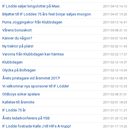
IF Lödde säljer bingolotter på Maxi.
2017-04-10 14:15
Biljetter till IF Löddes 75 års fest börjar säljas imorgon.
2017-04-07 19:20
Puma Joggingskor från Klubbdagen
2017-03-15 16:47
Vårens bonuskort
2017-03-08 21:16
Känner du någon?
2017-03-07 10:49
Ny traktor på plats!
2017-02-26 11:43
Varorna från Klubbdagen kan hämtas
2017-02-22 17:27
Klubbdagen
2017-02-16 14:37
Olycka på Bollvägen
2017-02-16 13:54
Årets pristagare vid årsmötet 2017!
2017-02-14 08:39
Vi välkomnar nya sponsorer till IF Lödde!
2017-02-10 15:33
Oldboys söker spelare
2017-02-08 21:01
Kallelse till årsmöte
2017-02-01 18:03
IF Lödde 75 år
2017-01-27 11:27
Årets ledarkonferens på YSB
2017-01-20 12:34
IF Lödde fostrade Kalle J till HIFs A-trupp!
2017-01-17 19:26