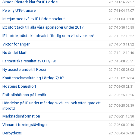
Simon Råstedt klar för IF Lödde!
2017-11-16 22:57
Pelé ny U19-tränare
2017-11-04 17:07
Interjuv med två ex IF Lödde spelare!
2017-11-03 08:08
Ett stort tack till alla våra sponsorer under 2017.
2017-10-30 10:55
IF Lödde, bästa klubbvalet för dig som vill utvecklas!
2017-10-27 10:27
Viktor förlänger
2017-10-13 11:32
Nu är det klart!
2017-10-12 10:46
Fantastiska resultat av U17/19!
2017-10-08 20:51
Ny assisterande till Rossi
2017-10-05 23:02
Knattespelsavslutning Lördag 7/10!
2017-10-02 07:34
Höstens bonuskort
2017-09-05 21:31
Fotbollshörnan på besök
2017-08-25 10:26
Händelse på IP under måndagskvällen, och ytterligare ett
2017-08-25 09:39
inbrott!
Marknadsinformation
2017-08-21 10:30
Vinnare i trixningstävlingen.
2017-08-08 09:46
Derbydax!!!
2017-08-04 07:30