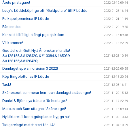
Årets pristagare!
2022-02-12 09:44
Lucy´s Löddeköpinge blir "Guldpolare" till IF Lödde
2022-01-26 16:44
Folkspel premierar IF Lödde
2022-01-21 11:19
Påminnelse
2022-01-20 19:55
Kansliet tillfälligt stängt pga sjukdom
2022-01-18 09:48
Välkommen!
2022-01-13 22:59
God Jul och Gott Nytt År önskar vi er alla!
&#128155;&#128420; &#10084;&#65039;
2021-12-23 10:59
&#128155;&#128420;
Damlaget spelar i division 3 2022!
2021-12-22 09:25
Köp Bingolottor av IF Lödde
2021-12-16 20:24
Tack!
2021-12-08 16:41
Skånesport summerar herr- och damlagets säsonger!
2021-11-29 15:13
Daniel & Björn nya tränare för herrlaget!
2021-11-17 22:59
Marcus och Sam uttagna i Skånelaget!
2021-11-15 09:14
Ny läktare till konstgräsplanen byggs nu!
2021-11-09 13:43
Tidigarelagd matchstart för HA!
2021-11-04 10:09