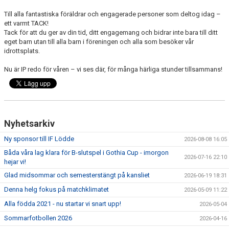
Till alla fantastiska föräldrar och engagerade personer som deltog idag –
ett varmt TACK!
Tack för att du ger av din tid, ditt engagemang och bidrar inte bara till ditt
eget barn utan till
alla barn
i föreningen och alla som besöker vår
idrottsplats.
Nu är IP redo för våren – vi ses där, för många härliga stunder tillsammans!
Nyhetsarkiv
Ny sponsor till IF Lödde
2026-08-08 16:05
Båda våra lag klara för B-slutspel i Gothia Cup - imorgon
2026-07-16 22:10
hejar vi!
Glad midsommar och semesterstängt på kansliet
2026-06-19 18:31
Denna helg fokus på matchklimatet
2026-05-09 11:22
Alla födda 2021 - nu startar vi snart upp!
2026-05-04
Sommarfotbollen 2026
2026-04-16