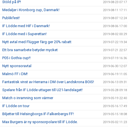
Stöld på IP!
2019-08-23 07:17
Medaljer i Kronborg cup, Danmark!
2019-08-11 17:11
Publikfest!
2019-08-07 12:24
IF Lödde med HIF i Danmark!
2019-08-06 17:00
IF Lödde med i Superettan!
2019-08-02 00:29
Nytt avtal med Flügger färg ger 20% rabatt
2019-07-22 19:34
Ett bra samarbete betyder mycket
2019-07-21 22:57
P05 i Gothia cup!!
2019-07-19 16:36
Nytt sponsoravtal
2019-06-30 12:07
Malmö FF i DM!
2019-06-19 11:05
Fantastisk vinst av Herrarna i DM över Landskrona BOIS!
2019-06-13 09:31
Spelare från IF Lödde uttagen till U21-landslaget!
2019-05-28 09:18
Match o inramning som värmer
2019-05-19 22:40
IF Lödde on tour
2019-05-16 17:49
Biljetter till Helsingborgs IF-Falkenbergs FF!
2019-05-15 18:08
Max Burgers är ny sponsorpolare till IF Lödde.
2019-05-02 11:23