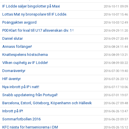
IF Lödde säljer bingolotter på Maxi
2016-10-11 09:09
Lottas Mat ny bronspolare till IF Lödde.
2016-10-07 15:46
Poängjakten avgjord
2016-10-03 12:49
P00 Klart för kval till U17 allsvenskan div. 1 !
2016-09-29 11:20
Daniel slutar
2016-09-27 20:49
Annass förlänger!
2016-08-24 11:44
Knattespelens höstschema
2016-08-09 13:21
Vilken cuphelg av IF Lödde!
2016-08-09 00:22
Domaräventyr
2016-07-30 19:40
HIF-äventyr
2016-07-26 23:12
Nya inbrott på IP i natt!
2016-07-17 10:06
Snabb uppdatering från Portugal!
2016-07-01 19:07
Barcelona, Estoril, Göteborg, Köpenhamn och Hällevik
2016-06-27 09:48
Inbrott på IP!
2016-06-26 13:47
Sommarfotbollen 2016
2016-06-23 09:57
KFC nästa för herrseniorerna i DM
2016-05-26 15:12