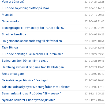
Vem är tränaren?
2019-04-24 22:28
IF Lödde säljer bingolottor på Maxi
2019-04-16 14:19
Premiär!
2019-04-12 20:53
Nu är vi redo..
2019-04-07 21:46
Träningsläger i Hovmantorp för F0708 och P07
2019-04-05 21:24
Snart i er brevlåda
2019-04-03 19:23
Holgerssons spännande väg till elitfotbollen
2019-03-28 10:54
Tack för igår
2019-03-27 12:55
IF Lödde delaktiga i allsvenska HIF-premiären
2019-03-22 09:50
Seriepremiären börjar närma sig....
2019-03-21 10:46
Hämtning av beställningarna från Klubbdagen
2019-02-27 15:45
Årets pristagare!
2019-02-09 16:49
Skåneträningar för våra 15-åringar!
2019-02-08 10:04
Adrian Podsiadly byter Klostergården mot Tolvans!
2019-02-02 17:13
Sammanfattning av IF Löddes "Silly season"
2018-12-19 08:29
Nyblivna seniorer + uppflyttade juniorer
2018-12-17 13:42