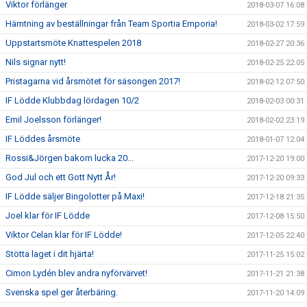
Viktor förlänger
2018-03-07 16:08
Hämtning av beställningar från Team Sportia Emporia!
2018-03-02 17:59
Uppstartsmöte Knattespelen 2018
2018-02-27 20:36
Nils signar nytt!
2018-02-25 22:05
Pristagarna vid årsmötet för säsongen 2017!
2018-02-12 07:50
IF Lödde Klubbdag lördagen 10/2
2018-02-03 00:31
Emil Joelsson förlänger!
2018-02-02 23:19
IF Löddes årsmöte
2018-01-07 12:04
Rossi&Jörgen bakom lucka 20...
2017-12-20 19:00
God Jul och ett Gott Nytt År!
2017-12-20 09:33
IF Lödde säljer Bingolotter på Maxi!
2017-12-18 21:35
Joel klar för IF Lödde
2017-12-08 15:50
Viktor Celan klar för IF Lödde!
2017-12-05 22:40
Stötta laget i dit hjärta!
2017-11-25 15:02
Cimon Lydén blev andra nyförvärvet!
2017-11-21 21:38
Svenska spel ger återbäring.
2017-11-20 14:09