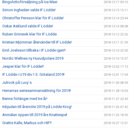
Bingolottoförsäljning på Ica Maxi
2018-12-17 09:10
Simon Ingheden valde IF Lödde!
2018-12-15 15:11
Christoffer Persson klar för IF Lödde!
2018-12-14 23:44
Oskar Asklund valde IF Lödde!
2018-12-14 08:08
Ruben Grönevik klar för IF Lödde
2018-12-12 22:26
Kristian Mjörnman återvänder till IF Lödde!
2018-12-11 21:59
Emil Joelsson tillbaka i IF Lödde igen!!
2018-12-10 22:50
Nordic Wellnes ny Huvudpolare 2019.
2018-12-10 15:57
Jesper klar för IF Lödde!!
2018-12-02 17:13
IF Lödde i U19 div.1 S. Götaland 2019!
2018-12-01 17:54
Julrock på Lucy´s
2018-11-30 08:39
Herrarnas seriesammansättning för 2019!
2018-11-28 10:03
Benne förlänger med tre år!
2018-11-27 22:43
Inbjudan till årsmöte 2019 på Lödde Krog!
2018-11-26 07:42
Anmälan öppen till 2019 års Knattespel
2018-11-25 18:35
Grattis Kalle, Markus och HIF!!
2018-10-27 12:51