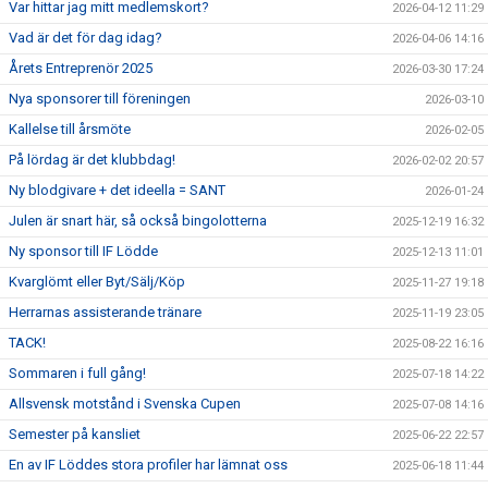
Var hittar jag mitt medlemskort?
2026-04-12 11:29
Vad är det för dag idag?
2026-04-06 14:16
Årets Entreprenör 2025
2026-03-30 17:24
Nya sponsorer till föreningen
2026-03-10
Kallelse till årsmöte
2026-02-05
På lördag är det klubbdag!
2026-02-02 20:57
Ny blodgivare + det ideella = SANT
2026-01-24
Julen är snart här, så också bingolotterna
2025-12-19 16:32
Ny sponsor till IF Lödde
2025-12-13 11:01
Kvarglömt eller Byt/Sälj/Köp
2025-11-27 19:18
Herrarnas assisterande tränare
2025-11-19 23:05
TACK!
2025-08-22 16:16
Sommaren i full gång!
2025-07-18 14:22
Allsvensk motstånd i Svenska Cupen
2025-07-08 14:16
Semester på kansliet
2025-06-22 22:57
En av IF Löddes stora profiler har lämnat oss
2025-06-18 11:44