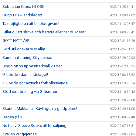
Sebastian Crona till ÖSK!
2023-01-25 14:41
Hugo i P17-landslaget!
2023-01-20 17:02
Ta möjligheten att bli blodgivare!
2023-01-13 08:47
Gillar du att skriva och berätta eller har du ideer?
2023-01-09 23:41
GOTT NYTT ÅR!
2022-12-31 16:20
God Jul önskar vi er alla!
2022-12-24 01:31
Sammanfattning Silly season
2022-12-20 09:03
Bingolottos uppesittarkväll 23 dec
2022-12-12 15:35
IF Lödde i damlandslaget!
2022-12-06 18:52
IF Lödde gör avtryck i fotbollssverige!
2022-11-13 23:54
Stöd din förening via Gräsroten
2022-11-10 10:43
2022-10-20 22:00
SkandiaMäklarna i Kävlinge, ny guldpolare!
2022-10-20 11:05
Dagen på IP
2022-10-08 22:48
Nu har vi Sleeve Socks till försäljning
2022-09-07 18:31
Kvällen var tjejernas!
2022-08-30 22:05