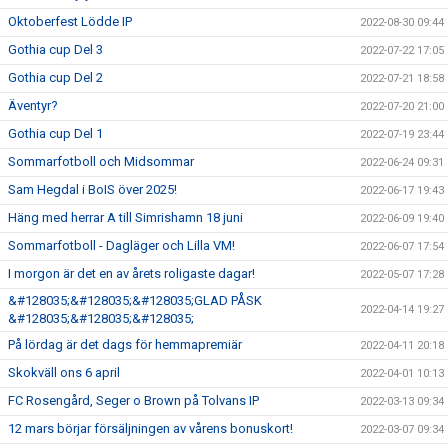
Oktoberfest Lödde IP
2022-08-30 09:44
Gothia cup Del 3
2022-07-22 17:05
Gothia cup Del 2
2022-07-21 18:58
Äventyr?
2022-07-20 21:00
Gothia cup Del 1
2022-07-19 23:44
Sommarfotboll och Midsommar
2022-06-24 09:31
Sam Hegdal i BoIS över 2025!
2022-06-17 19:43
Häng med herrar A till Simrishamn 18 juni
2022-06-09 19:40
Sommarfotboll - Dagläger och Lilla VM!
2022-06-07 17:54
I morgon är det en av årets roligaste dagar!
2022-05-07 17:28
&#128035;&#128035;&#128035;GLAD PÅSK
2022-04-14 19:27
&#128035;&#128035;&#128035;
På lördag är det dags för hemmapremiär
2022-04-11 20:18
Skokväll ons 6 april
2022-04-01 10:13
FC Rosengård, Seger o Brown på Tolvans IP
2022-03-13 09:34
12 mars börjar försäljningen av vårens bonuskort!
2022-03-07 09:34