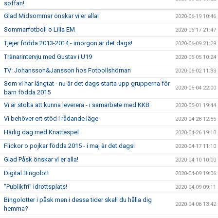
soffan!
Glad Midsommar önskar vi er alla!
2020-06-19 10:46
Sommarfotboll o Lilla EM
2020-06-17 21:47
Tjejer födda 2013-2014 - imorgon är det dags!
2020-06-09 21:29
Tränarintervju med Gustav i U19
2020-06-05 10:24
TV: Johansson&Jansson hos Fotbollshörnan
2020-06-02 11:33
Som vi har längtat - nu är det dags starta upp grupperna för
2020-05-04 22:00
barn födda 2015
Vi är stolta att kunna leverera - i samarbete med KKB
2020-05-01 19:44
Vi behöver ert stöd i rådande läge
2020-04-28 12:55
Härlig dag med Knattespel
2020-04-26 19:10
Flickor o pojkar födda 2015 - i maj är det dags!
2020-04-17 11:10
Glad Påsk önskar vi er alla!
2020-04-10 10:00
Digital Bingolott
2020-04-09 19:06
"Publikfri" idrottsplats!
2020-04-09 09:11
Bingolotter i påsk men i dessa tider skall du hålla dig
2020-04-06 13:42
hemma?