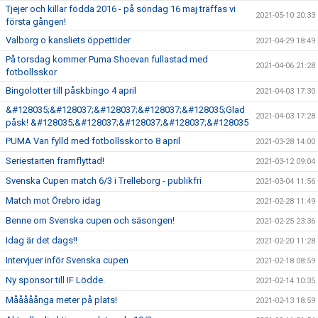
Tjejer och killar födda 2016 - på söndag 16 maj träffas vi
2021-05-10 20:33
första gången!
Valborg o kansliets öppettider
2021-04-29 18:49
På torsdag kommer Puma Shoevan fullastad med
2021-04-06 21:28
fotbollsskor
Bingolotter till påskbingo 4 april
2021-04-03 17:30
&#128035;&#128037;&#128037;&#128037;&#128035;Glad
2021-04-03 17:28
påsk! &#128035;&#128037;&#128037;&#128037;&#128035
PUMA Van fylld med fotbollsskor to 8 april
2021-03-28 14:00
Seriestarten framflyttad!
2021-03-12 09:04
Svenska Cupen match 6/3 i Trelleborg - publikfri
2021-03-04 11:56
Match mot Örebro idag
2021-02-28 11:49
Benne om Svenska cupen och säsongen!
2021-02-25 23:36
Idag är det dags!!
2021-02-20 11:28
Intervjuer inför Svenska cupen
2021-02-18 08:59
Ny sponsor till IF Lödde.
2021-02-14 10:35
Mååååånga meter på plats!
2021-02-13 18:59