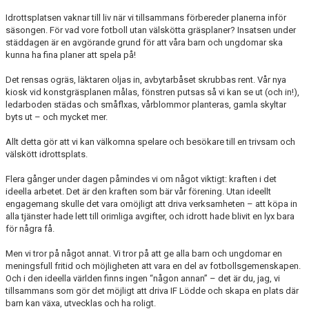
KLUBBSHOPEN
Idrottsplatsen vaknar till liv när vi tillsammans förbereder planerna inför
säsongen. För vad vore fotboll utan välskötta gräsplaner? Insatsen under
MEDLEMSFÖRMÅNER
städdagen är en avgörande grund för att våra barn och ungdomar ska
kunna ha fina planer att spela på!
Det rensas ogräs, läktaren oljas in, avbytarbåset skrubbas rent. Vår nya
kiosk vid konstgräsplanen målas, fönstren putsas så vi kan se ut (och in!),
ledarboden städas och småflxas, vårblommor planteras, gamla skyltar
byts ut – och mycket mer.
Allt detta gör att vi kan välkomna spelare och besökare till en trivsam och
välskött idrottsplats.
Flera gånger under dagen påmindes vi om något viktigt:
kraften i det
ideella arbetet.
Det är den kraften som bär vår förening. Utan ideellt
engagemang skulle det vara omöjligt att driva verksamheten – att köpa in
alla tjänster hade lett till orimliga avgifter, och idrott hade blivit en lyx bara
för några få.
Men vi tror på något annat. Vi tror på att ge
alla barn och ungdomar
en
meningsfull fritid och möjligheten att vara en del av fotbollsgemenskapen.
Och i den ideella världen finns ingen “någon annan” –
det är du, jag, vi
tillsammans
som gör det möjligt att driva IF Lödde och skapa en plats där
barn kan växa, utvecklas och ha roligt.