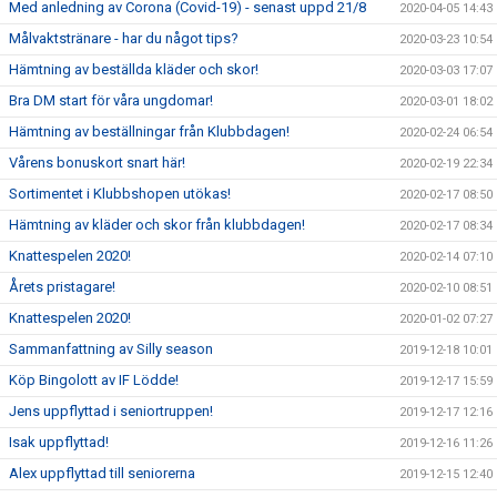
Med anledning av Corona (Covid-19) - senast uppd 21/8
2020-04-05 14:43
Målvaktstränare - har du något tips?
2020-03-23 10:54
Hämtning av beställda kläder och skor!
2020-03-03 17:07
Bra DM start för våra ungdomar!
2020-03-01 18:02
Hämtning av beställningar från Klubbdagen!
2020-02-24 06:54
Vårens bonuskort snart här!
2020-02-19 22:34
Sortimentet i Klubbshopen utökas!
2020-02-17 08:50
Hämtning av kläder och skor från klubbdagen!
2020-02-17 08:34
Knattespelen 2020!
2020-02-14 07:10
Årets pristagare!
2020-02-10 08:51
Knattespelen 2020!
2020-01-02 07:27
Sammanfattning av Silly season
2019-12-18 10:01
Köp Bingolott av IF Lödde!
2019-12-17 15:59
Jens uppflyttad i seniortruppen!
2019-12-17 12:16
Isak uppflyttad!
2019-12-16 11:26
Alex uppflyttad till seniorerna
2019-12-15 12:40