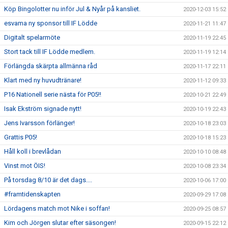
Köp Bingolotter nu inför Jul & Nyår på kansliet.
2020-12-03 15:52
esvama ny sponsor till IF Lödde
2020-11-21 11:47
Digitalt spelarmöte
2020-11-19 22:45
Stort tack till IF Lödde medlem.
2020-11-19 12:14
Förlängda skärpta allmänna råd
2020-11-17 22:11
Klart med ny huvudtränare!
2020-11-12 09:33
P16 Nationell serie nästa för P05!!
2020-10-21 22:49
Isak Ekström signade nytt!
2020-10-19 22:43
Jens Ivarsson förlänger!
2020-10-18 23:03
Grattis P05!
2020-10-18 15:23
Håll koll i brevlådan
2020-10-10 08:48
Vinst mot ÖIS!
2020-10-08 23:34
På torsdag 8/10 är det dags....
2020-10-06 17:00
#framtidenskapten
2020-09-29 17:08
Lördagens match mot Nike i soffan!
2020-09-25 08:57
Kim och Jörgen slutar efter säsongen!
2020-09-15 22:12