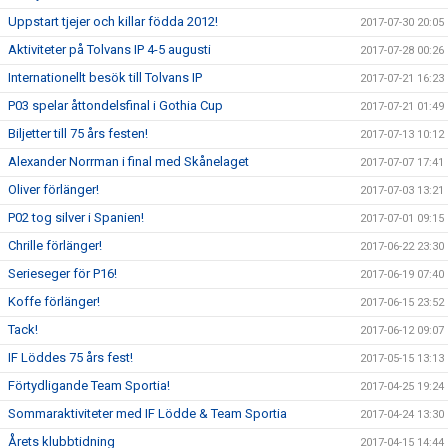
Uppstart tjejer och killar födda 2012!
2017-07-30 20:05
Aktiviteter på Tolvans IP 4-5 augusti
2017-07-28 00:26
Internationellt besök till Tolvans IP
2017-07-21 16:23
P03 spelar åttondelsfinal i Gothia Cup
2017-07-21 01:49
Biljetter till 75 års festen!
2017-07-13 10:12
Alexander Norrman i final med Skånelaget
2017-07-07 17:41
Oliver förlänger!
2017-07-03 13:21
P02 tog silver i Spanien!
2017-07-01 09:15
Chrille förlänger!
2017-06-22 23:30
Serieseger för P16!
2017-06-19 07:40
Koffe förlänger!
2017-06-15 23:52
Tack!
2017-06-12 09:07
IF Löddes 75 års fest!
2017-05-15 13:13
Förtydligande Team Sportia!
2017-04-25 19:24
Sommaraktiviteter med IF Lödde & Team Sportia
2017-04-24 13:30
Årets klubbtidning
2017-04-15 14:44