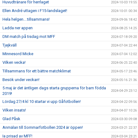
Huvudtränare för herrlaget
2024-10-03 19:55
Ellen André uttagen i F15-landslaget!
2024-10-01 00:34
Hela helgen….tillsammans!
2024-09-06 18:42
Ladda ner appen
2024-08-25 14:25
DM match på tisdag mot MFF
2024-07-18 09:20
Tjejkväll
2024-07-04 22:44
Minnesord Micke
2024-07-04 12:02
Vilken vecka!
2024-06-25 22:40
Tillsammans för ett bättre matchklimat
2024-05-17 23:46
Besök under veckan!
2024-05-16 21:36
5 maj är det äntligen dags starta grupperna för barn födda
2024-04-29 23:12
2019!
Lördag 27/4 kl 10 startar vi upp Gåfotbollen!
2024-04-22 09:56
Vilken insats!
2024-04-07 10:26
Glad Påsk
2024-03-30 09:08
Anmälan till Sommarfotbollen 2024 är öppen!
2024-03-21 22:37
Ia prisad av MFF!
2024-03-04 23:21