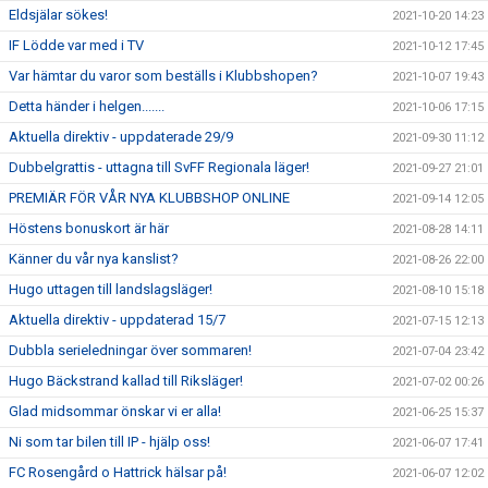
Eldsjälar sökes!
2021-10-20 14:23
IF Lödde var med i TV
2021-10-12 17:45
Var hämtar du varor som beställs i Klubbshopen?
2021-10-07 19:43
Detta händer i helgen.......
2021-10-06 17:15
Aktuella direktiv - uppdaterade 29/9
2021-09-30 11:12
Dubbelgrattis - uttagna till SvFF Regionala läger!
2021-09-27 21:01
PREMIÄR FÖR VÅR NYA KLUBBSHOP ONLINE
2021-09-14 12:05
Höstens bonuskort är här
2021-08-28 14:11
Känner du vår nya kanslist?
2021-08-26 22:00
Hugo uttagen till landslagsläger!
2021-08-10 15:18
Aktuella direktiv - uppdaterad 15/7
2021-07-15 12:13
Dubbla serieledningar över sommaren!
2021-07-04 23:42
Hugo Bäckstrand kallad till Riksläger!
2021-07-02 00:26
Glad midsommar önskar vi er alla!
2021-06-25 15:37
Ni som tar bilen till IP - hjälp oss!
2021-06-07 17:41
FC Rosengård o Hattrick hälsar på!
2021-06-07 12:02