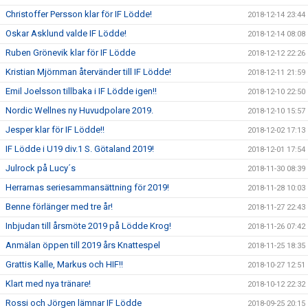
Christoffer Persson klar för IF Lödde!
2018-12-14 23:44
Oskar Asklund valde IF Lödde!
2018-12-14 08:08
Ruben Grönevik klar för IF Lödde
2018-12-12 22:26
Kristian Mjörnman återvänder till IF Lödde!
2018-12-11 21:59
Emil Joelsson tillbaka i IF Lödde igen!!
2018-12-10 22:50
Nordic Wellnes ny Huvudpolare 2019.
2018-12-10 15:57
Jesper klar för IF Lödde!!
2018-12-02 17:13
IF Lödde i U19 div.1 S. Götaland 2019!
2018-12-01 17:54
Julrock på Lucy´s
2018-11-30 08:39
Herrarnas seriesammansättning för 2019!
2018-11-28 10:03
Benne förlänger med tre år!
2018-11-27 22:43
Inbjudan till årsmöte 2019 på Lödde Krog!
2018-11-26 07:42
Anmälan öppen till 2019 års Knattespel
2018-11-25 18:35
Grattis Kalle, Markus och HIF!!
2018-10-27 12:51
Klart med nya tränare!
2018-10-12 22:32
Rossi och Jörgen lämnar IF Lödde
2018-09-25 20:15