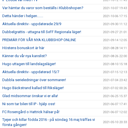
2021-10-12 17:45
Var hämtar du varor som beställs i Klubbshopen?
2021-10-07 19:43
Detta händer i helgen.......
2021-10-06 17:15
Aktuella direktiv - uppdaterade 29/9
2021-09-30 11:12
Dubbelgrattis - uttagna till SvFF Regionala läger!
2021-09-27 21:01
PREMIÄR FÖR VÅR NYA KLUBBSHOP ONLINE
2021-09-14 12:05
Höstens bonuskort är här
2021-08-28 14:11
Känner du vår nya kanslist?
2021-08-26 22:00
Hugo uttagen till landslagsläger!
2021-08-10 15:18
Aktuella direktiv - uppdaterad 15/7
2021-07-15 12:13
Dubbla serieledningar över sommaren!
2021-07-04 23:42
Hugo Bäckstrand kallad till Riksläger!
2021-07-02 00:26
Glad midsommar önskar vi er alla!
2021-06-25 15:37
Ni som tar bilen till IP - hjälp oss!
2021-06-07 17:41
FC Rosengård o Hattrick hälsar på!
2021-06-07 12:02
Tjejer och killar födda 2016 - på söndag 16 maj träffas vi
2021-05-10 20:33
första gången!