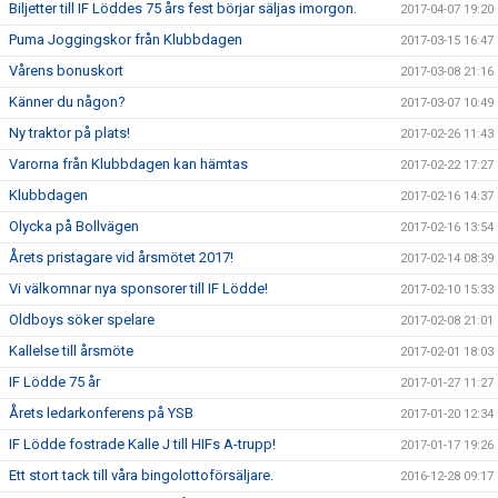
Biljetter till IF Löddes 75 års fest börjar säljas imorgon.
2017-04-07 19:20
Puma Joggingskor från Klubbdagen
2017-03-15 16:47
Vårens bonuskort
2017-03-08 21:16
Känner du någon?
2017-03-07 10:49
Ny traktor på plats!
2017-02-26 11:43
Varorna från Klubbdagen kan hämtas
2017-02-22 17:27
Klubbdagen
2017-02-16 14:37
Olycka på Bollvägen
2017-02-16 13:54
Årets pristagare vid årsmötet 2017!
2017-02-14 08:39
Vi välkomnar nya sponsorer till IF Lödde!
2017-02-10 15:33
Oldboys söker spelare
2017-02-08 21:01
Kallelse till årsmöte
2017-02-01 18:03
IF Lödde 75 år
2017-01-27 11:27
Årets ledarkonferens på YSB
2017-01-20 12:34
IF Lödde fostrade Kalle J till HIFs A-trupp!
2017-01-17 19:26
Ett stort tack till våra bingolottoförsäljare.
2016-12-28 09:17