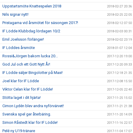
Uppstartsmöte Knattespelen 2018
2018-02-27 20:36
Nils signar nytt!
2018-02-25 22:05
Pristagarna vid årsmötet för säsongen 2017!
2018-02-12 07:50
IF Lödde Klubbdag lördagen 10/2
2018-02-03 00:31
Emil Joelsson förlänger!
2018-02-02 23:19
IF Löddes årsmöte
2018-01-07 12:04
Rossi&Jörgen bakom lucka 20...
2017-12-20 19:00
God Jul och ett Gott Nytt År!
2017-12-20 09:33
IF Lödde säljer Bingolotter på Maxi!
2017-12-18 21:35
Joel klar för IF Lödde
2017-12-08 15:50
Viktor Celan klar för IF Lödde!
2017-12-05 22:40
Stötta laget i dit hjärta!
2017-11-25 15:02
Cimon Lydén blev andra nyförvärvet!
2017-11-21 21:38
Svenska spel ger återbäring.
2017-11-20 14:09
Simon Råstedt klar för IF Lödde!
2017-11-16 22:57
Pelé ny U19-tränare
2017-11-04 17:07