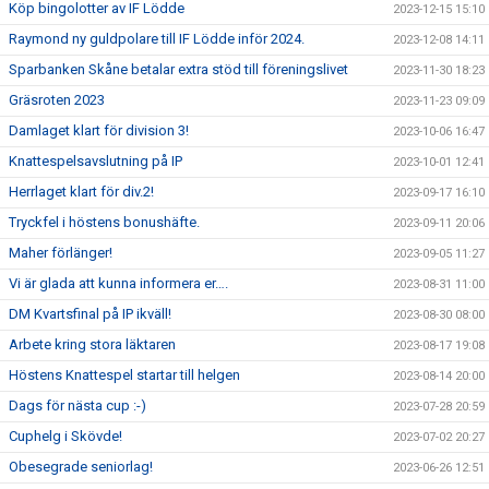
Köp bingolotter av IF Lödde
2023-12-15 15:10
Raymond ny guldpolare till IF Lödde inför 2024.
2023-12-08 14:11
Sparbanken Skåne betalar extra stöd till föreningslivet
2023-11-30 18:23
Gräsroten 2023
2023-11-23 09:09
Damlaget klart för division 3!
2023-10-06 16:47
Knattespelsavslutning på IP
2023-10-01 12:41
Herrlaget klart för div.2!
2023-09-17 16:10
Tryckfel i höstens bonushäfte.
2023-09-11 20:06
Maher förlänger!
2023-09-05 11:27
Vi är glada att kunna informera er….
2023-08-31 11:00
DM Kvartsfinal på IP ikväll!
2023-08-30 08:00
Arbete kring stora läktaren
2023-08-17 19:08
Höstens Knattespel startar till helgen
2023-08-14 20:00
Dags för nästa cup :-)
2023-07-28 20:59
Cuphelg i Skövde!
2023-07-02 20:27
Obesegrade seniorlag!
2023-06-26 12:51