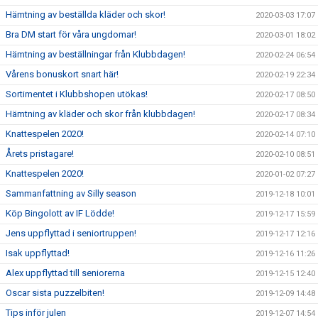
Hämtning av beställda kläder och skor!
2020-03-03 17:07
Bra DM start för våra ungdomar!
2020-03-01 18:02
Hämtning av beställningar från Klubbdagen!
2020-02-24 06:54
Vårens bonuskort snart här!
2020-02-19 22:34
Sortimentet i Klubbshopen utökas!
2020-02-17 08:50
Hämtning av kläder och skor från klubbdagen!
2020-02-17 08:34
Knattespelen 2020!
2020-02-14 07:10
Årets pristagare!
2020-02-10 08:51
Knattespelen 2020!
2020-01-02 07:27
Sammanfattning av Silly season
2019-12-18 10:01
Köp Bingolott av IF Lödde!
2019-12-17 15:59
Jens uppflyttad i seniortruppen!
2019-12-17 12:16
Isak uppflyttad!
2019-12-16 11:26
Alex uppflyttad till seniorerna
2019-12-15 12:40
Oscar sista puzzelbiten!
2019-12-09 14:48
Tips inför julen
2019-12-07 14:54