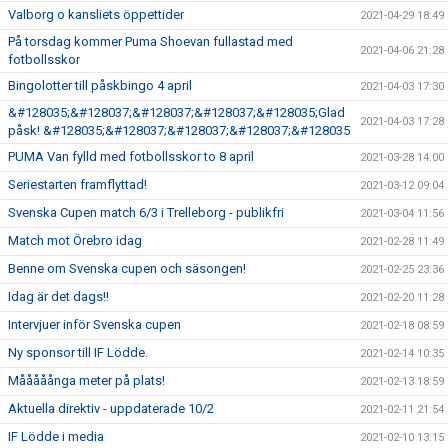
Valborg o kansliets öppettider
2021-04-29 18:49
På torsdag kommer Puma Shoevan fullastad med
2021-04-06 21:28
fotbollsskor
Bingolotter till påskbingo 4 april
2021-04-03 17:30
&#128035;&#128037;&#128037;&#128037;&#128035;Glad
2021-04-03 17:28
påsk! &#128035;&#128037;&#128037;&#128037;&#128035
PUMA Van fylld med fotbollsskor to 8 april
2021-03-28 14:00
Seriestarten framflyttad!
2021-03-12 09:04
Svenska Cupen match 6/3 i Trelleborg - publikfri
2021-03-04 11:56
Match mot Örebro idag
2021-02-28 11:49
Benne om Svenska cupen och säsongen!
2021-02-25 23:36
Idag är det dags!!
2021-02-20 11:28
Intervjuer inför Svenska cupen
2021-02-18 08:59
Ny sponsor till IF Lödde.
2021-02-14 10:35
Mååååånga meter på plats!
2021-02-13 18:59
Aktuella direktiv - uppdaterade 10/2
2021-02-11 21:54
IF Lödde i media
2021-02-10 13:15