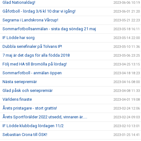
Glad Nationaldag!
2023-06-06 10:19
Gåfotboll - lördag 3/6 kl 10 drar vi igång!
2023-06-01 21:20
Segrarna i Landskrona Vårcup!
2023-05-21 22:23
Sommarfotbollsanmälan - sista dag söndag 21 maj
2023-05-18 16:11
IF Lödde har sorg
2023-05-14 22:00
Dubbla seriefinaler på Tolvans IP!
2023-05-10 11:36
7 maj är det dags för alla födda 2018
2023-05-06 23:25
Följ med HA till Bromölla på lördag!
2023-04-25 13:15
Sommarfotboll - anmälan öppen
2023-04-18 18:23
Nästa seriepremiär
2023-04-16 08:00
Glad påsk och seriepremiär
2023-04-08 11:33
Världens finaste
2023-04-01 19:08
Årets pristagare - stort grattis!
2023-02-24 12:06
Årets Sportförälder 2022 utsedd, vinnaren är.....
2023-02-24 09:03
IF Lödde klubbdag lördagen 11/2
2023-02-10 13:01
Sebastian Crona till ÖSK!
2023-01-25 14:41