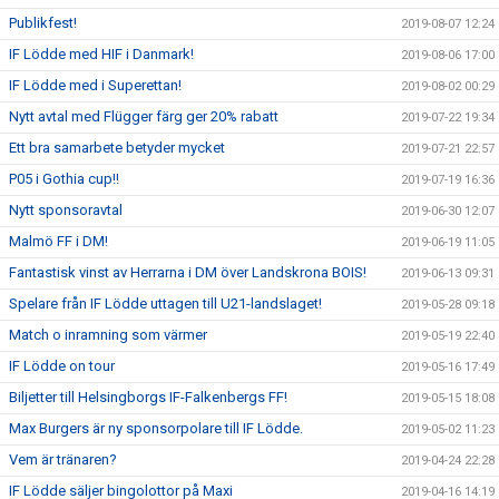
Publikfest!
2019-08-07 12:24
IF Lödde med HIF i Danmark!
2019-08-06 17:00
IF Lödde med i Superettan!
2019-08-02 00:29
Nytt avtal med Flügger färg ger 20% rabatt
2019-07-22 19:34
Ett bra samarbete betyder mycket
2019-07-21 22:57
P05 i Gothia cup!!
2019-07-19 16:36
Nytt sponsoravtal
2019-06-30 12:07
Malmö FF i DM!
2019-06-19 11:05
Fantastisk vinst av Herrarna i DM över Landskrona BOIS!
2019-06-13 09:31
Spelare från IF Lödde uttagen till U21-landslaget!
2019-05-28 09:18
Match o inramning som värmer
2019-05-19 22:40
IF Lödde on tour
2019-05-16 17:49
Biljetter till Helsingborgs IF-Falkenbergs FF!
2019-05-15 18:08
Max Burgers är ny sponsorpolare till IF Lödde.
2019-05-02 11:23
Vem är tränaren?
2019-04-24 22:28
IF Lödde säljer bingolottor på Maxi
2019-04-16 14:19