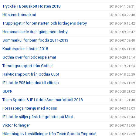
Tryckfel i Bonuskort Hösten 2018
2018-09-11 09:31
Höstens bonuskort
2018-09-03 22:40
Truppläget inför omstarten och lördagens derby
2018-08-10 13:42
Herrarnas serie drar igång med derby!
2018-08-09 08:47
Sommarkul för barn födda 2011-2013
2018-08-07 09:40
Knattespelen hösten 2018
2018-08-05 11:50
Gothia över för löddespelarna!
2018-07-20 16:14
Torsdagsrapport från Gothia!
2018-07-19 21:24
Halvtidsrapport från Gothia Cup!
2018-07-18 20:29
IF Lödde P05 inbjudna till elitcup
2018-06-26 11:59
GDPR
2018-05-28 21:02
Team Sportia & IF Lödde Sommarfotboll 2018
2018-04-11 21:40
Försäsongsintervju med Rossi!
2018-04-03 15:03
IF Lödde säljer påsk-bingolotter på Maxi.
2018-03-26 15:43
Viktor förlänger
2018-03-07 16:08
Hämtning av beställningar från Team Sportia Emporia!
2018-03-02 17:59