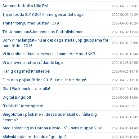
Sommarfotboll o Lilla EM
2020-06-17 21:47
Tjejer födda 2013-2014 - imorgon är det dags!
2020-06-09 21:29
Tränarintervju med Gustav i U19
2020-06-05 10:24
TV: Johansson&Jansson hos Fotbollshörnan
2020-06-02 11:33
Som vi har längtat - nu är det dags starta upp grupperna för
2020-05-04 22:00
barn födda 2015
Vi är stolta att kunna leverera - i samarbete med KKB
2020-05-01 19:44
Vi behöver ert stöd i rådande läge
2020-04-28 12:55
Härlig dag med Knattespel
2020-04-26 19:10
Flickor o pojkar födda 2015 - i maj är det dags!
2020-04-17 11:10
Glad Påsk önskar vi er alla!
2020-04-10 10:00
Digital Bingolott
2020-04-09 19:06
"Publikfri" idrottsplats!
2020-04-09 09:11
Bingolotter i påsk men i dessa tider skall du hålla dig
2020-04-06 13:42
hemma?
Med anledning av Corona (Covid-19) - senast uppd 21/8
2020-04-05 14:43
Målvaktstränare - har du något tips?
2020-03-23 10:54