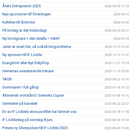
Årets Entreprenör 2025
2026-03-30 17:24
Nya sponsorer till föreningen
2026-03-10
Kallelse till årsmöte
2026-02-05
På lördag är det klubbdag!
2026-02-02 20:57
Ny blodgivare + det ideella = SANT
2026-01-24
Julen är snart här, så också bingolotterna
2025-12-19 16:32
Ny sponsor till IF Lödde
2025-12-13 11:01
Kvarglömt eller Byt/Sälj/Köp
2025-11-27 19:18
Herrarnas assisterande tränare
2025-11-19 23:05
TACK!
2025-08-22 16:16
Sommaren i full gång!
2025-07-18 14:22
Allsvensk motstånd i Svenska Cupen
2025-07-08 14:16
Semester på kansliet
2025-06-22 22:57
En av IF Löddes stora profiler har lämnat oss
2025-06-18 11:44
IF Löddedag på söndag 8 juni
2025-06-06 14:54
Prevex ny Silverpolare till IF Lödde 2025
2025-06-03 10:46