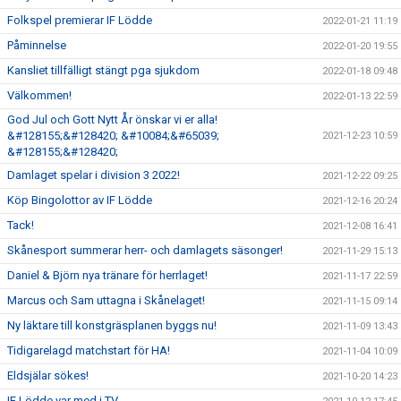
Folkspel premierar IF Lödde
2022-01-21 11:19
Påminnelse
2022-01-20 19:55
Kansliet tillfälligt stängt pga sjukdom
2022-01-18 09:48
Välkommen!
2022-01-13 22:59
God Jul och Gott Nytt År önskar vi er alla!
&#128155;&#128420; &#10084;&#65039;
2021-12-23 10:59
&#128155;&#128420;
Damlaget spelar i division 3 2022!
2021-12-22 09:25
Köp Bingolottor av IF Lödde
2021-12-16 20:24
Tack!
2021-12-08 16:41
Skånesport summerar herr- och damlagets säsonger!
2021-11-29 15:13
Daniel & Björn nya tränare för herrlaget!
2021-11-17 22:59
Marcus och Sam uttagna i Skånelaget!
2021-11-15 09:14
Ny läktare till konstgräsplanen byggs nu!
2021-11-09 13:43
Tidigarelagd matchstart för HA!
2021-11-04 10:09
Eldsjälar sökes!
2021-10-20 14:23
IF Lödde var med i TV