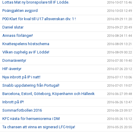
Lottas Mat ny bronspolare till IF Lödde.
2016-10-07 15:46
Poängjakten avgjord
2016-10-03 12:49
P00 Klart för kval till U17 allsvenskan div. 1 !
2016-09-29 11:20
Daniel slutar
2016-09-27 20:49
Annass förlänger!
2016-08-24 11:44
Knattespelens höstschema
2016-08-09 13:21
Vilken cuphelg av IF Lödde!
2016-08-09 00:22
Domaräventyr
2016-07-30 19:40
HIF-äventyr
2016-07-26 23:12
Nya inbrott på IP i natt!
2016-07-17 10:06
Snabb uppdatering från Portugal!
2016-07-01 19:07
Barcelona, Estoril, Göteborg, Köpenhamn och Hällevik
2016-06-27 09:48
Inbrott på IP!
2016-06-26 13:47
Sommarfotbollen 2016
2016-06-23 09:57
KFC nästa för herrseniorerna i DM
2016-05-26 15:12
Ta chansen att vinna en signerad LFC-tröja!
2016-05-25 20:55