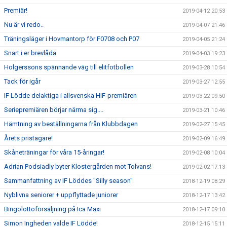
Premiär!
2019-04-12 20:53
Nu är vi redo..
2019-04-07 21:46
Träningsläger i Hovmantorp för F0708 och P07
2019-04-05 21:24
Snart i er brevlåda
2019-04-03 19:23
Holgerssons spännande väg till elitfotbollen
2019-03-28 10:54
Tack för igår
2019-03-27 12:55
IF Lödde delaktiga i allsvenska HIF-premiären
2019-03-22 09:50
Seriepremiären börjar närma sig....
2019-03-21 10:46
Hämtning av beställningarna från Klubbdagen
2019-02-27 15:45
Årets pristagare!
2019-02-09 16:49
Skåneträningar för våra 15-åringar!
2019-02-08 10:04
Adrian Podsiadly byter Klostergården mot Tolvans!
2019-02-02 17:13
Sammanfattning av IF Löddes "Silly season"
2018-12-19 08:29
Nyblivna seniorer + uppflyttade juniorer
2018-12-17 13:42
Bingolottoförsäljning på Ica Maxi
2018-12-17 09:10
Simon Ingheden valde IF Lödde!
2018-12-15 15:11