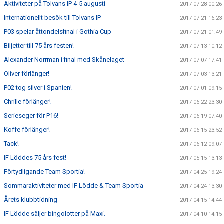
Aktiviteter på Tolvans IP 4-5 augusti
2017-07-28 00:26
Internationellt besök till Tolvans IP
2017-07-21 16:23
P03 spelar åttondelsfinal i Gothia Cup
2017-07-21 01:49
Biljetter till 75 års festen!
2017-07-13 10:12
Alexander Norrman i final med Skånelaget
2017-07-07 17:41
Oliver förlänger!
2017-07-03 13:21
P02 tog silver i Spanien!
2017-07-01 09:15
Chrille förlänger!
2017-06-22 23:30
Serieseger för P16!
2017-06-19 07:40
Koffe förlänger!
2017-06-15 23:52
Tack!
2017-06-12 09:07
IF Löddes 75 års fest!
2017-05-15 13:13
Förtydligande Team Sportia!
2017-04-25 19:24
Sommaraktiviteter med IF Lödde & Team Sportia
2017-04-24 13:30
Årets klubbtidning
2017-04-15 14:44
IF Lödde säljer bingolotter på Maxi.
2017-04-10 14:15