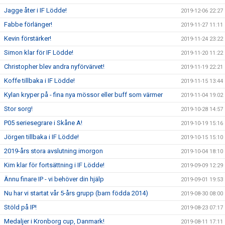
Jagge åter i IF Lödde!
2019-12-06 22:27
Fabbe förlänger!
2019-11-27 11:11
Kevin förstärker!
2019-11-24 23:22
Simon klar för IF Lödde!
2019-11-20 11:22
Christopher blev andra nyförvärvet!
2019-11-19 22:21
Koffe tillbaka i IF Lödde!
2019-11-15 13:44
Kylan kryper på - fina nya mössor eller buff som värmer
2019-11-04 19:02
Stor sorg!
2019-10-28 14:57
P05 seriesegrare i Skåne A!
2019-10-19 15:16
Jörgen tillbaka i IF Lödde!
2019-10-15 15:10
2019-års stora avslutning imorgon
2019-10-04 18:10
Kim klar för fortsättning i IF Lödde!
2019-09-09 12:29
Ännu finare IP - vi behöver din hjälp
2019-09-01 19:53
Nu har vi startat vår 5-års grupp (barn födda 2014)
2019-08-30 08:00
Stöld på IP!
2019-08-23 07:17
Medaljer i Kronborg cup, Danmark!
2019-08-11 17:11