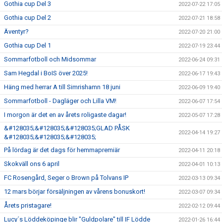
Gothia cup Del 3
2022-07-22 17:05
Gothia cup Del 2
2022-07-21 18:58
Äventyr?
2022-07-20 21:00
Gothia cup Del 1
2022-07-19 23:44
Sommarfotboll och Midsommar
2022-06-24 09:31
Sam Hegdal i BoIS över 2025!
2022-06-17 19:43
Häng med herrar A till Simrishamn 18 juni
2022-06-09 19:40
Sommarfotboll - Dagläger och Lilla VM!
2022-06-07 17:54
I morgon är det en av årets roligaste dagar!
2022-05-07 17:28
&#128035;&#128035;&#128035;GLAD PÅSK
2022-04-14 19:27
&#128035;&#128035;&#128035;
På lördag är det dags för hemmapremiär
2022-04-11 20:18
Skokväll ons 6 april
2022-04-01 10:13
FC Rosengård, Seger o Brown på Tolvans IP
2022-03-13 09:34
12 mars börjar försäljningen av vårens bonuskort!
2022-03-07 09:34
Årets pristagare!
2022-02-12 09:44
Lucy´s Löddeköpinge blir "Guldpolare" till IF Lödde
2022-01-26 16:44