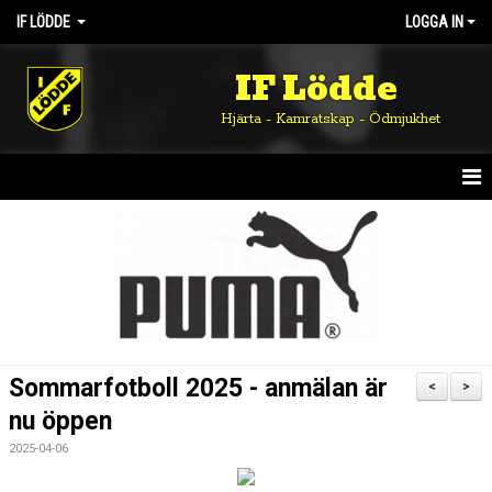
IF LÖDDE
LOGGA IN
IF Lödde
Hjärta - Kamratskap - Ödmjukhet
HEM
NYHETER
OM KLUBBEN
KALENDER
Sommarfotboll 2025 - anmälan är
<
>
MATCHER
nu öppen
2025-04-06
DOKUMENT