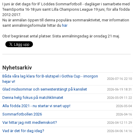
KLUBBSHOPEN
I juni är det dags för IF Löddes Sommarfotboll - dagläger i samarbete med
TeamSportia 16-18 juni samt Lilla Champions League 19 juni, för alla födda
2012-2017.
MEDLEMSFÖRMÅNER
Nu är anmälan öppen till denna populära sommaraktivitet, mer information
samt anmälningsformulär hittar du
här
Obs! begränsat antal platser. Sista anmälningsdag är onsdag 21 maj.
Nyhetsarkiv
Båda våra lag klara för B-slutspel i Gothia Cup - imorgon
2026-07-16 22:10
hejar vi!
Glad midsommar och semesterstängt på kansliet
2026-06-19 18:31
Denna helg fokus på matchklimatet
2026-05-09 11:22
Alla födda 2021 - nu startar vi snart upp!
2026-05-04
Sommarfotbollen 2026
2026-04-16
Var hittar jag mitt medlemskort?
2026-04-12 11:29
Vad är det för dag idag?
2026-04-06 14:16