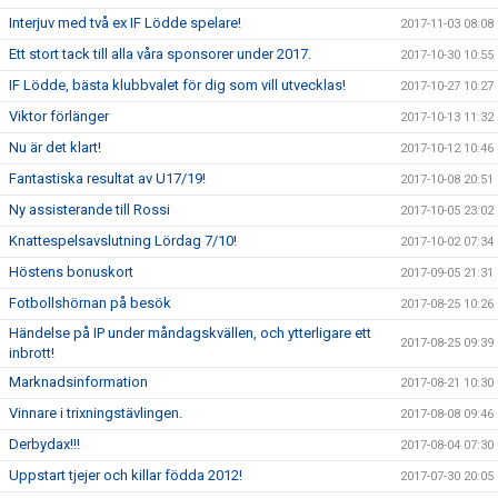
Interjuv med två ex IF Lödde spelare!
2017-11-03 08:08
Ett stort tack till alla våra sponsorer under 2017.
2017-10-30 10:55
IF Lödde, bästa klubbvalet för dig som vill utvecklas!
2017-10-27 10:27
Viktor förlänger
2017-10-13 11:32
Nu är det klart!
2017-10-12 10:46
Fantastiska resultat av U17/19!
2017-10-08 20:51
Ny assisterande till Rossi
2017-10-05 23:02
Knattespelsavslutning Lördag 7/10!
2017-10-02 07:34
Höstens bonuskort
2017-09-05 21:31
Fotbollshörnan på besök
2017-08-25 10:26
Händelse på IP under måndagskvällen, och ytterligare ett
2017-08-25 09:39
inbrott!
Marknadsinformation
2017-08-21 10:30
Vinnare i trixningstävlingen.
2017-08-08 09:46
Derbydax!!!
2017-08-04 07:30
Uppstart tjejer och killar födda 2012!
2017-07-30 20:05