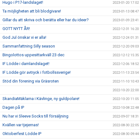
Hugo i P17-landslaget!
2023-01-20 17:02
Ta möjligheten att bli blodgivare!
2023-01-13 08:47
Gillar du att skriva och berätta eller har du ideer?
2023-01-09 23:41
GOTT NYTT ÅR!
2022-12-31 16:20
God Jul önskar vi er alla!
2022-12-24 01:31
Sammanfattning Silly season
2022-12-20 09:03
Bingolottos uppesittarkväll 23 dec
2022-12-12 15:35
IF Lödde i damlandslaget!
2022-12-06 18:52
IF Lödde gör avtryck i fotbollssverige!
2022-11-13 23:54
Stöd din förening via Gräsroten
2022-11-10 10:43
2022-10-20 22:00
SkandiaMäklarna i Kävlinge, ny guldpolare!
2022-10-20 11:05
Dagen på IP
2022-10-08 22:48
Nu har vi Sleeve Socks till försäljning
2022-09-07 18:31
Kvällen var tjejernas!
2022-08-30 22:05
Oktoberfest Lödde IP
2022-08-30 09:44