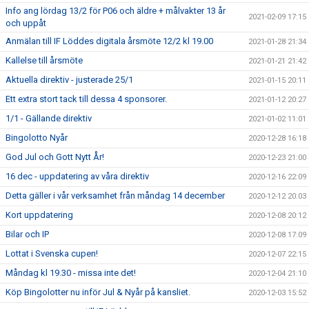
Info ang lördag 13/2 för P06 och äldre + målvakter 13 år
2021-02-09 17:15
och uppåt
Anmälan till IF Löddes digitala årsmöte 12/2 kl 19.00
2021-01-28 21:34
Kallelse till årsmöte
2021-01-21 21:42
Aktuella direktiv - justerade 25/1
2021-01-15 20:11
Ett extra stort tack till dessa 4 sponsorer.
2021-01-12 20:27
1/1 - Gällande direktiv
2021-01-02 11:01
Bingolotto Nyår
2020-12-28 16:18
God Jul och Gott Nytt År!
2020-12-23 21:00
16 dec - uppdatering av våra direktiv
2020-12-16 22:09
Detta gäller i vår verksamhet från måndag 14 december
2020-12-12 20:03
Kort uppdatering
2020-12-08 20:12
Bilar och IP
2020-12-08 17:09
Lottat i Svenska cupen!
2020-12-07 22:15
Måndag kl 19.30 - missa inte det!
2020-12-04 21:10
Köp Bingolotter nu inför Jul & Nyår på kansliet.
2020-12-03 15:52