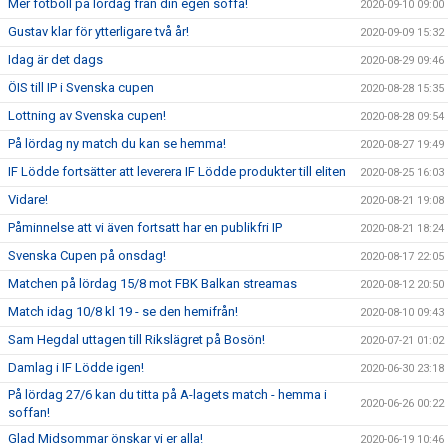
Mer fotboll på lördag från din egen soffa!
2020-09-10 09:00
Gustav klar för ytterligare två år!
2020-09-09 15:32
Idag är det dags
2020-08-29 09:46
ÖIS till IP i Svenska cupen
2020-08-28 15:35
Lottning av Svenska cupen!
2020-08-28 09:54
På lördag ny match du kan se hemma!
2020-08-27 19:49
IF Lödde fortsätter att leverera IF Lödde produkter till eliten
2020-08-25 16:03
Vidare!
2020-08-21 19:08
Påminnelse att vi även fortsatt har en publikfri IP
2020-08-21 18:24
Svenska Cupen på onsdag!
2020-08-17 22:05
Matchen på lördag 15/8 mot FBK Balkan streamas
2020-08-12 20:50
Match idag 10/8 kl 19 - se den hemifrån!
2020-08-10 09:43
Sam Hegdal uttagen till Rikslägret på Bosön!
2020-07-21 01:02
Damlag i IF Lödde igen!
2020-06-30 23:18
På lördag 27/6 kan du titta på A-lagets match - hemma i
2020-06-26 00:22
soffan!
Glad Midsommar önskar vi er alla!
2020-06-19 10:46