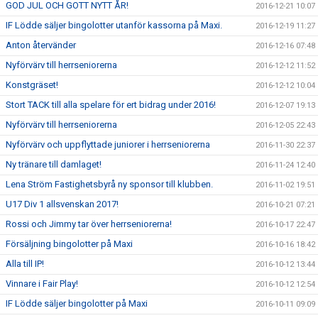
GOD JUL OCH GOTT NYTT ÅR!
2016-12-21 10:07
IF Lödde säljer bingolotter utanför kassorna på Maxi.
2016-12-19 11:27
Anton återvänder
2016-12-16 07:48
Nyförvärv till herrseniorerna
2016-12-12 11:52
Konstgräset!
2016-12-12 10:04
Stort TACK till alla spelare för ert bidrag under 2016!
2016-12-07 19:13
Nyförvärv till herrseniorerna
2016-12-05 22:43
Nyförvärv och uppflyttade juniorer i herrseniorerna
2016-11-30 22:37
Ny tränare till damlaget!
2016-11-24 12:40
Lena Ström Fastighetsbyrå ny sponsor till klubben.
2016-11-02 19:51
U17 Div 1 allsvenskan 2017!
2016-10-21 07:21
Rossi och Jimmy tar över herrseniorerna!
2016-10-17 22:47
Försäljning bingolotter på Maxi
2016-10-16 18:42
Alla till IP!
2016-10-12 13:44
Vinnare i Fair Play!
2016-10-12 12:54
IF Lödde säljer bingolotter på Maxi
2016-10-11 09:09