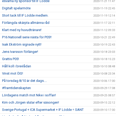
esvama ny sponsor till IF Lödde
2020-11-21 11:47
Digitalt spelarmöte
2020-11-19 22:45
Stort tack till IF Lödde medlem.
2020-11-19 12:14
Förlängda skärpta allmänna råd
2020-11-17 22:11
Klart med ny huvudtränare!
2020-11-12 09:33
P16 Nationell serie nästa för P05!!
2020-10-21 22:49
Isak Ekström signade nytt!
2020-10-19 22:43
Jens Ivarsson förlänger!
2020-10-18 23:03
Grattis P05!
2020-10-18 15:23
Håll koll i brevlådan
2020-10-10 08:48
Vinst mot ÖIS!
2020-10-08 23:34
På torsdag 8/10 är det dags....
2020-10-06 17:00
#framtidenskapten
2020-09-29 17:08
Lördagens match mot Nike i soffan!
2020-09-25 08:57
Kim och Jörgen slutar efter säsongen!
2020-09-15 22:12
Sverige-Portugal + ICA Supermarket + IF Lödde = SANT
2020-09-10 17:00