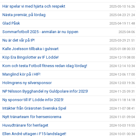
Här spelar vi med hjärta och respekt
2025-05-10 16:26
Nästa premiär, på lördag
2025-04-23 21:24
Glad Påsk
2025-04-19 11:48
Sommarfotboll 2025 - anmälan är nu öppen
2025-04-06
Nu är det vår på IP!
2025-03-29 21:51
Kalle Joelsson tillbaka i gulsvart
2025-01-08 00:33
Köp Era Bingolotter av IF Lödde!
2024-12-19 08:00
Kom och testa Fotboll fitness redan idag lördag!
2024-12-14 10:34
Manglind kör på i HIF!
2024-12-06 17:00
Holmgrens ny silversponsor
2024-12-03 19:36
NP Nilsson Bygghandel ny Guldpolare inför 2025!
2024-11-25 09:31
Ny sponsor till IF Lödde inför 2025!
2024-11-18 14:18
Intäkter från Gräsroten Svenska Spel
2024-11-07 08:41
Nytt tränarteam för herrseniorerna
2024-11-01 09:04
Huvudtränare för herrlaget
2024-10-03 19:55
Ellen André uttagen i F15-landslaget!
2024-10-01 00:34