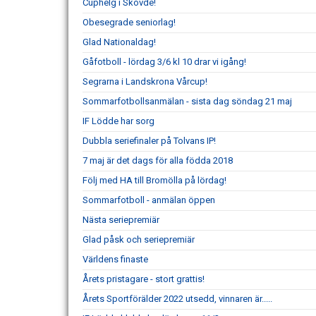
Cuphelg i Skövde!
Obesegrade seniorlag!
Glad Nationaldag!
Gåfotboll - lördag 3/6 kl 10 drar vi igång!
Segrarna i Landskrona Vårcup!
Sommarfotbollsanmälan - sista dag söndag 21 maj
IF Lödde har sorg
Dubbla seriefinaler på Tolvans IP!
7 maj är det dags för alla födda 2018
Följ med HA till Bromölla på lördag!
Sommarfotboll - anmälan öppen
Nästa seriepremiär
Glad påsk och seriepremiär
Världens finaste
Årets pristagare - stort grattis!
Årets Sportförälder 2022 utsedd, vinnaren är.....