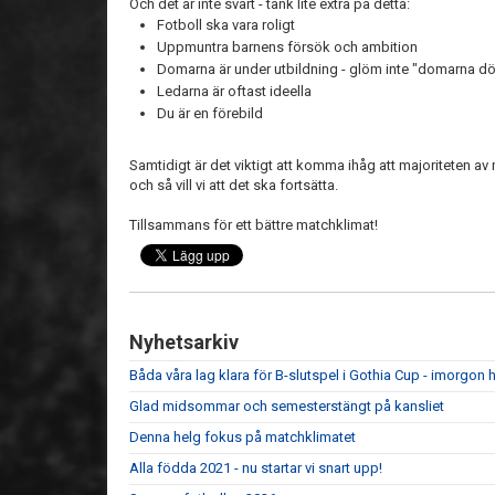
Och det är inte svårt - tänk lite extra på detta:
Fotboll ska vara roligt
Uppmuntra barnens försök och ambition
Domarna är under utbildning - glöm inte "domarna d
Ledarna är oftast ideella
Du är en förebild
Samtidigt är det viktigt att komma ihåg att majoriteten a
och så vill vi att det ska fortsätta.
Tillsammans för ett bättre matchklimat!
Nyhetsarkiv
Båda våra lag klara för B-slutspel i Gothia Cup - imorgon he
Glad midsommar och semesterstängt på kansliet
Denna helg fokus på matchklimatet
Alla födda 2021 - nu startar vi snart upp!