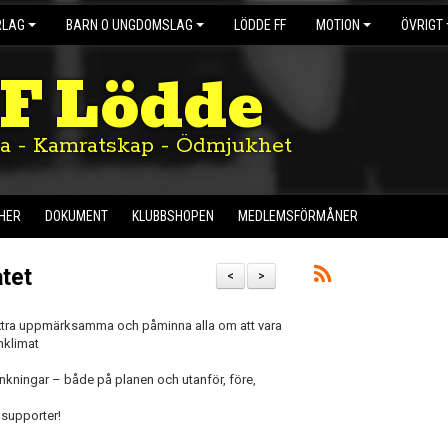
RLAG
BARN O UNGDOMSLAG
LÖDDE FF
MOTION
ÖVRIGT
IF Lödde
ta - Kamratskap - Ödmjukhet
HER
DOKUMENT
KLUBBSHOPEN
MEDLEMSFÖRMÅNER
tet
<
>
te extra uppmärksamma och påminna alla om att vara
hklimat
nkningar – både på planen och utanför, före,
 supporter!