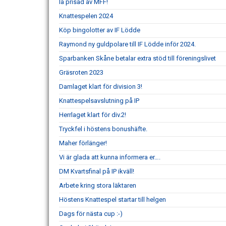
Ia prisad av MFF!
Knattespelen 2024
Köp bingolotter av IF Lödde
Raymond ny guldpolare till IF Lödde inför 2024.
Sparbanken Skåne betalar extra stöd till föreningslivet
Gräsroten 2023
Damlaget klart för division 3!
Knattespelsavslutning på IP
Herrlaget klart för div.2!
Tryckfel i höstens bonushäfte.
Maher förlänger!
Vi är glada att kunna informera er….
DM Kvartsfinal på IP ikväll!
Arbete kring stora läktaren
Höstens Knattespel startar till helgen
Dags för nästa cup :-)