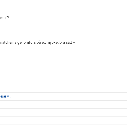
ömer"!
v matcherna genomförs på ett mycket bra sätt –
jar vi!