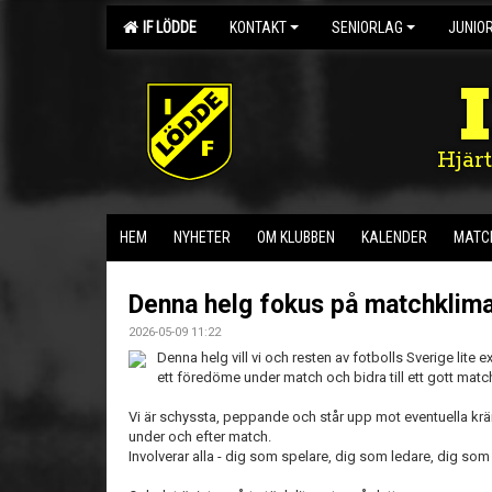
IF LÖDDE
KONTAKT
SENIORLAG
JUNIO
Hjär
HEM
NYHETER
OM KLUBBEN
KALENDER
MATC
Denna helg fokus på matchklima
2026-05-09 11:22
Denna helg vill vi och resten av fotbolls Sverige li
ett föredöme under match och bidra till ett gott matc
Vi är schyssta, peppande och står upp mot eventuella krä
under och efter match.
Involverar alla - dig som spelare, dig som ledare, dig som