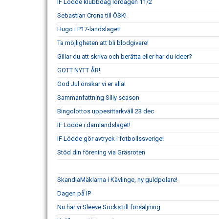
IF Lödde klubbdag lördagen 11/2
Sebastian Crona till ÖSK!
Hugo i P17-landslaget!
Ta möjligheten att bli blodgivare!
Gillar du att skriva och berätta eller har du ideer?
GOTT NYTT ÅR!
God Jul önskar vi er alla!
Sammanfattning Silly season
Bingolottos uppesittarkväll 23 dec
IF Lödde i damlandslaget!
IF Lödde gör avtryck i fotbollssverige!
Stöd din förening via Gräsroten
SkandiaMäklarna i Kävlinge, ny guldpolare!
Dagen på IP
Nu har vi Sleeve Socks till försäljning