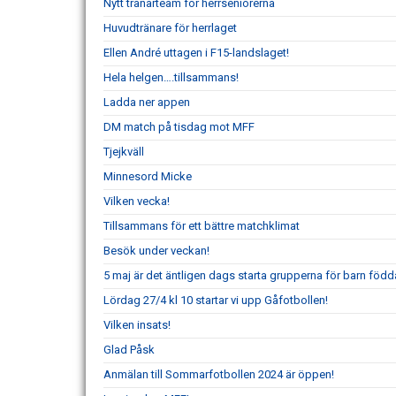
Nytt tränarteam för herrseniorerna
Huvudtränare för herrlaget
Ellen André uttagen i F15-landslaget!
Hela helgen….tillsammans!
Ladda ner appen
DM match på tisdag mot MFF
Tjejkväll
Minnesord Micke
Vilken vecka!
Tillsammans för ett bättre matchklimat
Besök under veckan!
5 maj är det äntligen dags starta grupperna för barn född
Lördag 27/4 kl 10 startar vi upp Gåfotbollen!
Vilken insats!
Glad Påsk
Anmälan till Sommarfotbollen 2024 är öppen!