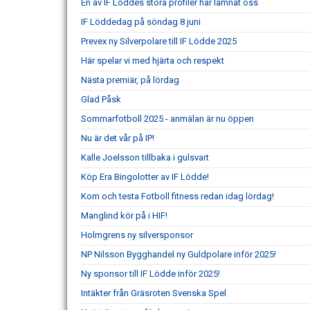
En av IF Löddes stora profiler har lämnat oss
IF Löddedag på söndag 8 juni
Prevex ny Silverpolare till IF Lödde 2025
Här spelar vi med hjärta och respekt
Nästa premiär, på lördag
Glad Påsk
Sommarfotboll 2025 - anmälan är nu öppen
Nu är det vår på IP!
Kalle Joelsson tillbaka i gulsvart
Köp Era Bingolotter av IF Lödde!
Kom och testa Fotboll fitness redan idag lördag!
Manglind kör på i HIF!
Holmgrens ny silversponsor
NP Nilsson Bygghandel ny Guldpolare inför 2025!
Ny sponsor till IF Lödde inför 2025!
Intäkter från Gräsroten Svenska Spel