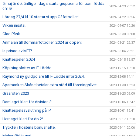
5 maj är det äntligen dags starta grupperna för barn födda
2024-04-29 23:12
2019!
Lördag 27/4 kl 10 startar vi upp Gåfotbollen!
2024-04-22 09:56
Vilken insats!
2024-04-07 10:26
Glad Påsk
2024-03-30 09:08
Anmälan till Sommarfotbollen 2024 är öppen!
2024-03-21 22:37
Ia prisad av MFF!
2024-03-04 23:21
Knattespelen 2024
2024-02-15 15:57
Köp bingolotter av IF Lödde
2023-12-15 15:10
Raymond ny guldpolare till IF Lödde inför 2024.
2023-12-08 14:11
Sparbanken Skåne betalar extra stöd till föreningslivet
2023-11-30 18:23
Gräsroten 2023
2023-11-23 09:09
Damlaget klart för division 3!
2023-10-06 16:47
Knattespelsavslutning på IP
2023-10-01 12:41
Herrlaget klart för div.2!
2023-09-17 16:10
Tryckfel i höstens bonushäfte.
2023-09-11 20:06
Maher förlänger!