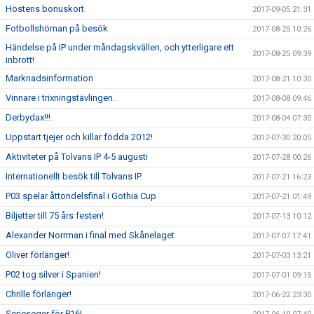
Höstens bonuskort
2017-09-05 21:31
Fotbollshörnan på besök
2017-08-25 10:26
Händelse på IP under måndagskvällen, och ytterligare ett
2017-08-25 09:39
inbrott!
Marknadsinformation
2017-08-21 10:30
Vinnare i trixningstävlingen.
2017-08-08 09:46
Derbydax!!!
2017-08-04 07:30
Uppstart tjejer och killar födda 2012!
2017-07-30 20:05
Aktiviteter på Tolvans IP 4-5 augusti
2017-07-28 00:26
Internationellt besök till Tolvans IP
2017-07-21 16:23
P03 spelar åttondelsfinal i Gothia Cup
2017-07-21 01:49
Biljetter till 75 års festen!
2017-07-13 10:12
Alexander Norrman i final med Skånelaget
2017-07-07 17:41
Oliver förlänger!
2017-07-03 13:21
P02 tog silver i Spanien!
2017-07-01 09:15
Chrille förlänger!
2017-06-22 23:30
Serieseger för P16!