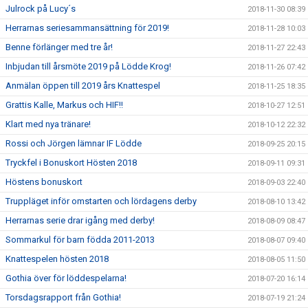
Julrock på Lucy´s
2018-11-30 08:39
Herrarnas seriesammansättning för 2019!
2018-11-28 10:03
Benne förlänger med tre år!
2018-11-27 22:43
Inbjudan till årsmöte 2019 på Lödde Krog!
2018-11-26 07:42
Anmälan öppen till 2019 års Knattespel
2018-11-25 18:35
Grattis Kalle, Markus och HIF!!
2018-10-27 12:51
Klart med nya tränare!
2018-10-12 22:32
Rossi och Jörgen lämnar IF Lödde
2018-09-25 20:15
Tryckfel i Bonuskort Hösten 2018
2018-09-11 09:31
Höstens bonuskort
2018-09-03 22:40
Truppläget inför omstarten och lördagens derby
2018-08-10 13:42
Herrarnas serie drar igång med derby!
2018-08-09 08:47
Sommarkul för barn födda 2011-2013
2018-08-07 09:40
Knattespelen hösten 2018
2018-08-05 11:50
Gothia över för löddespelarna!
2018-07-20 16:14
Torsdagsrapport från Gothia!
2018-07-19 21:24