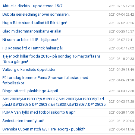
Aktuella direktiv - uppdaterad 15/7
2021-07-15 12:13
Dubbla serieledningar över sommaren!
2021-07-04 23:42
Hugo Bäckstrand kallad till Riksläger!
2021-07-02 00:26
Glad midsommar önskar vi er alla!
2021-06-25 15:37
Ni som tar bilen till IP - hjälp oss!
2021-06-07 17:41
FC Rosengård o Hattrick hälsar på!
2021-06-07 12:02
Tjejer och killar födda 2016 - på söndag 16 maj träffas vi
2021-05-10 20:33
första gången!
Valborg o kansliets öppettider
2021-04-29 18:49
På torsdag kommer Puma Shoevan fullastad med
2021-04-06 21:28
fotbollsskor
Bingolotter till påskbingo 4 april
2021-04-03 17:30
&#128035;&#128037;&#128037;&#128037;&#128035;Glad
2021-04-03 17:28
påsk! &#128035;&#128037;&#128037;&#128037;&#128035
PUMA Van fylld med fotbollsskor to 8 april
2021-03-28 14:00
Seriestarten framflyttad!
2021-03-12 09:04
Svenska Cupen match 6/3 i Trelleborg - publikfri
2021-03-04 11:56