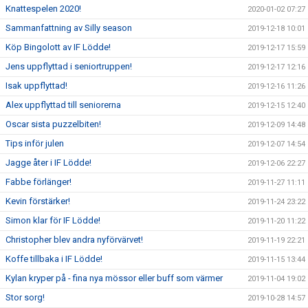
Knattespelen 2020!
2020-01-02 07:27
Sammanfattning av Silly season
2019-12-18 10:01
Köp Bingolott av IF Lödde!
2019-12-17 15:59
Jens uppflyttad i seniortruppen!
2019-12-17 12:16
Isak uppflyttad!
2019-12-16 11:26
Alex uppflyttad till seniorerna
2019-12-15 12:40
Oscar sista puzzelbiten!
2019-12-09 14:48
Tips inför julen
2019-12-07 14:54
Jagge åter i IF Lödde!
2019-12-06 22:27
Fabbe förlänger!
2019-11-27 11:11
Kevin förstärker!
2019-11-24 23:22
Simon klar för IF Lödde!
2019-11-20 11:22
Christopher blev andra nyförvärvet!
2019-11-19 22:21
Koffe tillbaka i IF Lödde!
2019-11-15 13:44
Kylan kryper på - fina nya mössor eller buff som värmer
2019-11-04 19:02
Stor sorg!
2019-10-28 14:57