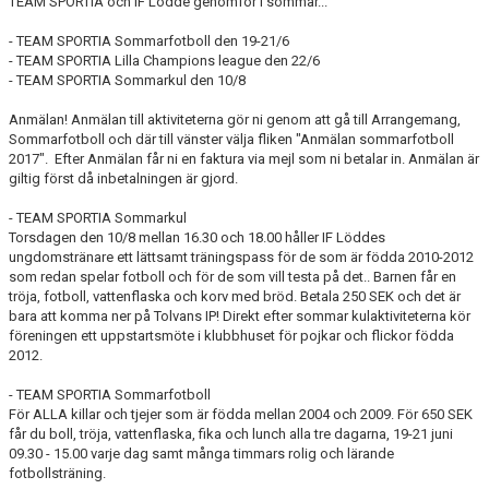
TEAM SPORTIA och IF Lödde genomför i sommar...
KLUBBSHOPEN
- TEAM SPORTIA Sommarfotboll den 19-21/6
MEDLEMSFÖRMÅNER
- TEAM SPORTIA Lilla Champions league den 22/6
- TEAM SPORTIA Sommarkul den 10/8
Anmälan! Anmälan till aktiviteterna gör ni genom att gå till Arrangemang,
Sommarfotboll och där till vänster välja fliken "Anmälan sommarfotboll
2017". Efter Anmälan får ni en faktura via mejl som ni betalar in. Anmälan är
giltig först då inbetalningen är gjord.
- TEAM SPORTIA Sommarkul
Torsdagen den 10/8 mellan 16.30 och 18.00 håller IF Löddes
ungdomstränare ett lättsamt träningspass för de som är födda 2010-2012
som redan spelar fotboll och för de som vill testa på det.. Barnen får en
tröja, fotboll, vattenflaska och korv med bröd. Betala 250 SEK och det är
bara att komma ner på Tolvans IP! Direkt efter sommar kulaktiviteterna kör
föreningen ett uppstartsmöte i klubbhuset för pojkar och flickor födda
2012.
- TEAM SPORTIA Sommarfotboll
För ALLA killar och tjejer som är födda mellan 2004 och 2009. För 650 SEK
får du boll, tröja, vattenflaska, fika och lunch alla tre dagarna, 19-21 juni
09.30 - 15.00 varje dag samt många timmars rolig och lärande
fotbollsträning.