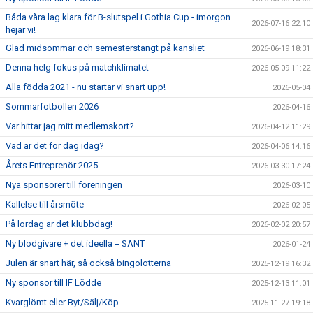
Båda våra lag klara för B-slutspel i Gothia Cup - imorgon
2026-07-16 22:10
hejar vi!
Glad midsommar och semesterstängt på kansliet
2026-06-19 18:31
Denna helg fokus på matchklimatet
2026-05-09 11:22
Alla födda 2021 - nu startar vi snart upp!
2026-05-04
Sommarfotbollen 2026
2026-04-16
Var hittar jag mitt medlemskort?
2026-04-12 11:29
Vad är det för dag idag?
2026-04-06 14:16
Årets Entreprenör 2025
2026-03-30 17:24
Nya sponsorer till föreningen
2026-03-10
Kallelse till årsmöte
2026-02-05
På lördag är det klubbdag!
2026-02-02 20:57
Ny blodgivare + det ideella = SANT
2026-01-24
Julen är snart här, så också bingolotterna
2025-12-19 16:32
Ny sponsor till IF Lödde
2025-12-13 11:01
Kvarglömt eller Byt/Sälj/Köp
2025-11-27 19:18