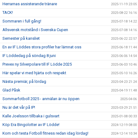
Herrarnas assisterande tränare
2025-11-19 23:05
TACK!
2025-08-22 16:16
Sommaren i full gång!
2025-07-18 14:22
Allsvensk motstånd i Svenska Cupen
2025-07-08 14:16
Semester på kansliet
2025-06-22 22:57
En av IF Löddes stora profiler har lämnat oss
2025-06-18 11:44
IF Löddedag på söndag 8 juni
2025-06-06 14:54
Prevex ny Silverpolare till IF Lödde 2025
2025-06-03 10:46
Här spelar vi med hjärta och respekt
2025-05-10 16:26
Nästa premiär, på lördag
2025-04-23 21:24
Glad Påsk
2025-04-19 11:48
Sommarfotboll 2025 - anmälan är nu öppen
2025-04-06
Nu är det vår på IP!
2025-03-29 21:51
Kalle Joelsson tillbaka i gulsvart
2025-01-08 00:33
Köp Era Bingolotter av IF Lödde!
2024-12-19 08:00
Kom och testa Fotboll fitness redan idag lördag!
2024-12-14 10:34