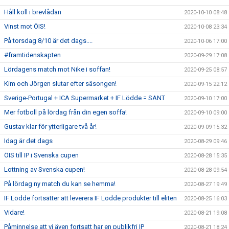
Håll koll i brevlådan
2020-10-10 08:48
Vinst mot ÖIS!
2020-10-08 23:34
På torsdag 8/10 är det dags....
2020-10-06 17:00
#framtidenskapten
2020-09-29 17:08
Lördagens match mot Nike i soffan!
2020-09-25 08:57
Kim och Jörgen slutar efter säsongen!
2020-09-15 22:12
Sverige-Portugal + ICA Supermarket + IF Lödde = SANT
2020-09-10 17:00
Mer fotboll på lördag från din egen soffa!
2020-09-10 09:00
Gustav klar för ytterligare två år!
2020-09-09 15:32
Idag är det dags
2020-08-29 09:46
ÖIS till IP i Svenska cupen
2020-08-28 15:35
Lottning av Svenska cupen!
2020-08-28 09:54
På lördag ny match du kan se hemma!
2020-08-27 19:49
IF Lödde fortsätter att leverera IF Lödde produkter till eliten
2020-08-25 16:03
Vidare!
2020-08-21 19:08
Påminnelse att vi även fortsatt har en publikfri IP
2020-08-21 18:24