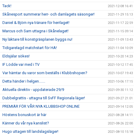
Tack!
2021-12-08 16:41
Skånesport summerar herr- och damlagets säsonger!
2021-11-29 15:13
Daniel & Björn nya tränare för herrlaget!
2021-11-17 22:59
Marcus och Sam uttagna i Skånelaget!
2021-11-15 09:14
Ny läktare till konstgräsplanen byggs nu!
2021-11-09 13:43
Tidigarelagd matchstart för HA!
2021-11-04 10:09
Eldsjälar sökes!
2021-10-20 14:23
IF Lödde var med i TV
2021-10-12 17:45
Var hämtar du varor som beställs i Klubbshopen?
2021-10-07 19:43
Detta händer i helgen.......
2021-10-06 17:15
Aktuella direktiv - uppdaterade 29/9
2021-09-30 11:12
Dubbelgrattis - uttagna till SvFF Regionala läger!
2021-09-27 21:01
PREMIÄR FÖR VÅR NYA KLUBBSHOP ONLINE
2021-09-14 12:05
Höstens bonuskort är här
2021-08-28 14:11
Känner du vår nya kanslist?
2021-08-26 22:00
Hugo uttagen till landslagsläger!
2021-08-10 15:18