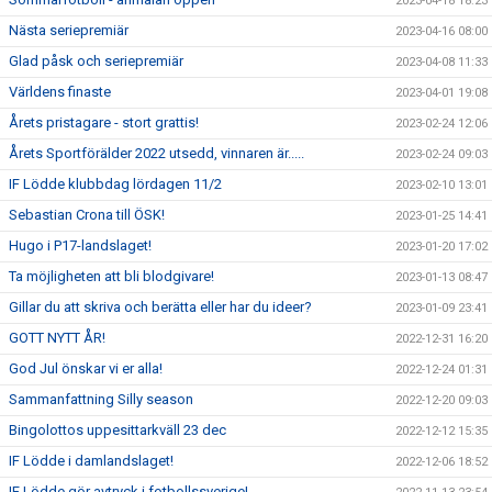
2023-04-18 18:23
Nästa seriepremiär
2023-04-16 08:00
Glad påsk och seriepremiär
2023-04-08 11:33
Världens finaste
2023-04-01 19:08
Årets pristagare - stort grattis!
2023-02-24 12:06
Årets Sportförälder 2022 utsedd, vinnaren är.....
2023-02-24 09:03
IF Lödde klubbdag lördagen 11/2
2023-02-10 13:01
Sebastian Crona till ÖSK!
2023-01-25 14:41
Hugo i P17-landslaget!
2023-01-20 17:02
Ta möjligheten att bli blodgivare!
2023-01-13 08:47
Gillar du att skriva och berätta eller har du ideer?
2023-01-09 23:41
GOTT NYTT ÅR!
2022-12-31 16:20
God Jul önskar vi er alla!
2022-12-24 01:31
Sammanfattning Silly season
2022-12-20 09:03
Bingolottos uppesittarkväll 23 dec
2022-12-12 15:35
IF Lödde i damlandslaget!
2022-12-06 18:52
IF Lödde gör avtryck i fotbollssverige!