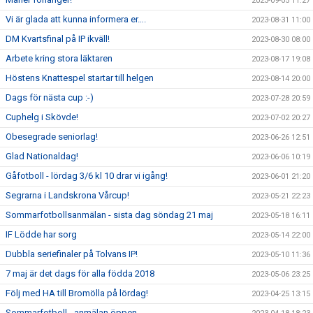
2023-09-05 11:27
Vi är glada att kunna informera er….
2023-08-31 11:00
DM Kvartsfinal på IP ikväll!
2023-08-30 08:00
Arbete kring stora läktaren
2023-08-17 19:08
Höstens Knattespel startar till helgen
2023-08-14 20:00
Dags för nästa cup :-)
2023-07-28 20:59
Cuphelg i Skövde!
2023-07-02 20:27
Obesegrade seniorlag!
2023-06-26 12:51
Glad Nationaldag!
2023-06-06 10:19
Gåfotboll - lördag 3/6 kl 10 drar vi igång!
2023-06-01 21:20
Segrarna i Landskrona Vårcup!
2023-05-21 22:23
Sommarfotbollsanmälan - sista dag söndag 21 maj
2023-05-18 16:11
IF Lödde har sorg
2023-05-14 22:00
Dubbla seriefinaler på Tolvans IP!
2023-05-10 11:36
7 maj är det dags för alla födda 2018
2023-05-06 23:25
Följ med HA till Bromölla på lördag!
2023-04-25 13:15
Sommarfotboll - anmälan öppen