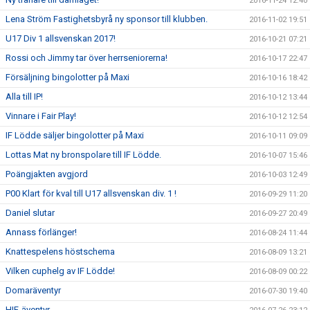
2016-11-24 12:40
Lena Ström Fastighetsbyrå ny sponsor till klubben.
2016-11-02 19:51
U17 Div 1 allsvenskan 2017!
2016-10-21 07:21
Rossi och Jimmy tar över herrseniorerna!
2016-10-17 22:47
Försäljning bingolotter på Maxi
2016-10-16 18:42
Alla till IP!
2016-10-12 13:44
Vinnare i Fair Play!
2016-10-12 12:54
IF Lödde säljer bingolotter på Maxi
2016-10-11 09:09
Lottas Mat ny bronspolare till IF Lödde.
2016-10-07 15:46
Poängjakten avgjord
2016-10-03 12:49
P00 Klart för kval till U17 allsvenskan div. 1 !
2016-09-29 11:20
Daniel slutar
2016-09-27 20:49
Annass förlänger!
2016-08-24 11:44
Knattespelens höstschema
2016-08-09 13:21
Vilken cuphelg av IF Lödde!
2016-08-09 00:22
Domaräventyr
2016-07-30 19:40
HIF-äventyr