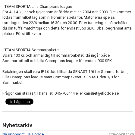
- TEAM SPORTIA Lilla Champions league
För ALLA killar och tjejer som är födda mellan 2004 och 2009. Det kommer
lottas fram vilket lag som ni kommer spela för. Matcherna spelas
torsdagen den 22/6 mellan 16.30 och 20.30. Efter turneringen så behåller
du din tuffa matchtröja och detta för endast 350 SEK. Obs! begränsat antal
platser. Först till kvarn...
- TEAM SPORTIA Sommarpaketet
Spara 100 kr, och anmäl dig till sommarpaketet, då ingår både
Sommarfotboll och Lilla Champions league för endast 900 SEK.
Betalningen skall vara IF Lödde tillhanda SENAST 1/6 för Sommarfotboll,
Lilla Champions league samt Sommarpaketet. SENAST den 1/8 för
Sommarkul.
Frågor kan ställas till kansliet, 046-706444 eller kansliet@iflodde.se
Nyhetsarkiv
Ny sponsor till IF Lödde
2026-08-08 16:05