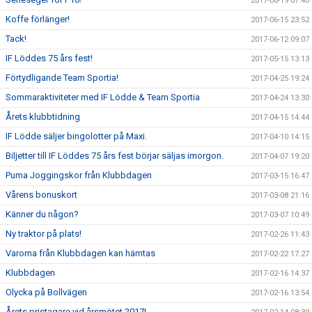
2017-06-19 07:40
Koffe förlänger!
2017-06-15 23:52
Tack!
2017-06-12 09:07
IF Löddes 75 års fest!
2017-05-15 13:13
Förtydligande Team Sportia!
2017-04-25 19:24
Sommaraktiviteter med IF Lödde & Team Sportia
2017-04-24 13:30
Årets klubbtidning
2017-04-15 14:44
IF Lödde säljer bingolotter på Maxi.
2017-04-10 14:15
Biljetter till IF Löddes 75 års fest börjar säljas imorgon.
2017-04-07 19:20
Puma Joggingskor från Klubbdagen
2017-03-15 16:47
Vårens bonuskort
2017-03-08 21:16
Känner du någon?
2017-03-07 10:49
Ny traktor på plats!
2017-02-26 11:43
Varorna från Klubbdagen kan hämtas
2017-02-22 17:27
Klubbdagen
2017-02-16 14:37
Olycka på Bollvägen
2017-02-16 13:54
Årets pristagare vid årsmötet 2017!