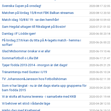
Svenska Cupen på onsdag!
2020-08-17 22:05
Matchen på lördag 15/8 mot FBK Balkan streamas
2020-08-12 20:50
Match idag 10/8 kl 19 - se den hemifrån!
2020-08-10 09:43
Sam Hegdal uttagen till Rikslägret på Bosön!
2020-07-21 01:02
Damlag i IF Lödde igen!
2020-06-30 23:18
På lördag 27/6 kan du titta på A-lagets match - hemma i
2020-06-26 00:22
soffan!
Glad Midsommar önskar vi er alla!
2020-06-19 10:46
Sommarfotboll o Lilla EM
2020-06-17 21:47
Tjejer födda 2013-2014 - imorgon är det dags!
2020-06-09 21:29
Tränarintervju med Gustav i U19
2020-06-05 10:24
TV: Johansson&Jansson hos Fotbollshörnan
2020-06-02 11:33
Som vi har längtat - nu är det dags starta upp grupperna för
2020-05-04 22:00
barn födda 2015
Vi är stolta att kunna leverera - i samarbete med KKB
2020-05-01 19:44
Vi behöver ert stöd i rådande läge
2020-04-28 12:55
Härlig dag med Knattespel
2020-04-26 19:10