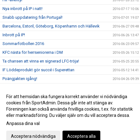
2016-07-26 23:12
Nya inbrott på IP i natt!
2016-07-17 10:06
Snabb uppdatering från Portugal!
2016-07-01 19:07
Barcelona, Estoril, Göteborg, Köpenhamn och Hällevik
2016-06-27 09:48
Inbrott på IP!
2016-06-26 13:47
Sommarfotbollen 2016
2016-06-23 09:57
KFC nästa för herrseniorerna i DM
2016-05-26 15:12
Ta chansen att vinna en signerad LFC-tröja!
2016-05-25 20:55
IF Löddeprodukt gör succé i Superettan
2016-05-12 14:41
Poängjakten igång!
2016-04-26 09:39
Team Sportia Sommarfotboll 2016
2016-04-11 18:47
Nu är vi live med nya sidan!
För att hemsidan ska fungera korrekt använder vi nödvändiga
2016-04-01 06:20
cookies från SportAdmin. Dessa går inte att stänga av.
P00 vinnare i Future Cup!
2016-03-28 22:49
Föreningen kan också använda frivilliga cookies, t.ex. för statistik
eller marknadsföring. Du väljer själv om du vill acceptera dessa.
Anpassa dina val
Cookie-inställningar
Gå till Webbversion
Acceptera nödvändiga
Acceptera alla