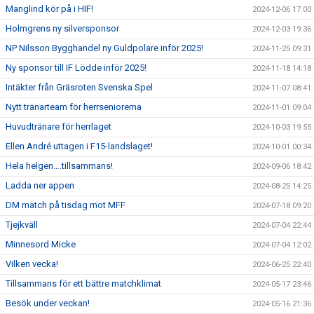
Manglind kör på i HIF!
2024-12-06 17:00
Holmgrens ny silversponsor
2024-12-03 19:36
NP Nilsson Bygghandel ny Guldpolare inför 2025!
2024-11-25 09:31
Ny sponsor till IF Lödde inför 2025!
2024-11-18 14:18
Intäkter från Gräsroten Svenska Spel
2024-11-07 08:41
Nytt tränarteam för herrseniorerna
2024-11-01 09:04
Huvudtränare för herrlaget
2024-10-03 19:55
Ellen André uttagen i F15-landslaget!
2024-10-01 00:34
Hela helgen….tillsammans!
2024-09-06 18:42
Ladda ner appen
2024-08-25 14:25
DM match på tisdag mot MFF
2024-07-18 09:20
Tjejkväll
2024-07-04 22:44
Minnesord Micke
2024-07-04 12:02
Vilken vecka!
2024-06-25 22:40
Tillsammans för ett bättre matchklimat
2024-05-17 23:46
Besök under veckan!
2024-05-16 21:36