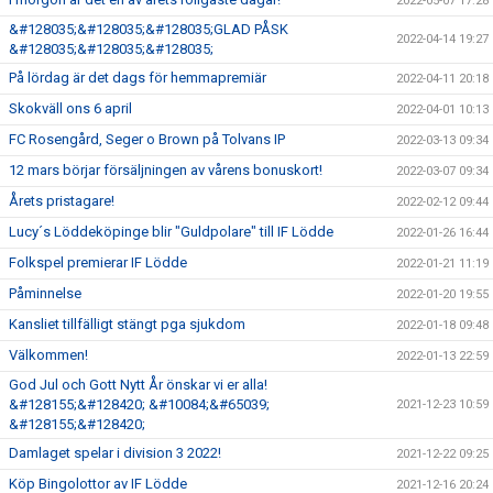
2022-05-07 17:28
&#128035;&#128035;&#128035;GLAD PÅSK
2022-04-14 19:27
&#128035;&#128035;&#128035;
På lördag är det dags för hemmapremiär
2022-04-11 20:18
Skokväll ons 6 april
2022-04-01 10:13
FC Rosengård, Seger o Brown på Tolvans IP
2022-03-13 09:34
12 mars börjar försäljningen av vårens bonuskort!
2022-03-07 09:34
Årets pristagare!
2022-02-12 09:44
Lucy´s Löddeköpinge blir "Guldpolare" till IF Lödde
2022-01-26 16:44
Folkspel premierar IF Lödde
2022-01-21 11:19
Påminnelse
2022-01-20 19:55
Kansliet tillfälligt stängt pga sjukdom
2022-01-18 09:48
Välkommen!
2022-01-13 22:59
God Jul och Gott Nytt År önskar vi er alla!
&#128155;&#128420; &#10084;&#65039;
2021-12-23 10:59
&#128155;&#128420;
Damlaget spelar i division 3 2022!
2021-12-22 09:25
Köp Bingolottor av IF Lödde
2021-12-16 20:24