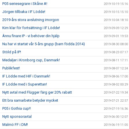
P05 seriesegrare i Skåne A!
2019-10-19 15:16
Jörgen tillbaka i IF Lödde!
2019-10-15 15:10
2019-års stora avslutning imorgon
2019-10-04 18:10
Kim klar för fortsättning i IF Lödde!
2019-09-09 12:29
Ännu finare IP - vi behöver din hjälp
2019-09-01 19:53
Nu har vi startat vår 5-års grupp (barn födda 2014)
2019-08-30 08:00
Stöld på IP!
2019-08-23 07:17
Medaljer i Kronborg cup, Danmark!
2019-08-11 17:11
Publikfest!
2019-08-07 12:24
IF Lödde med HIF i Danmark!
2019-08-06 17:00
IF Lödde med i Superettan!
2019-08-02 00:29
Nytt avtal med Flügger färg ger 20% rabatt
2019-07-22 19:34
Ett bra samarbete betyder mycket
2019-07-21 22:57
P05 i Gothia cup!!
2019-07-19 16:36
Nytt sponsoravtal
2019-06-30 12:07
Malmö FF i DM!
2019-06-19 11:05