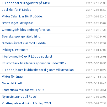
IF Lödde säljer Bingolotter på Maxi!
2017-12-18 21:35
Joel klar för IF Lödde
2017-12-08 15:50
Viktor Celan klar för IF Lödde!
2017-12-05 22:40
Stötta laget i dit hjärta!
2017-11-25 15:02
Cimon Lydén blev andra nyförvärvet!
2017-11-21 21:38
Svenska spel ger återbäring.
2017-11-20 14:09
Simon Råstedt klar för IF Lödde!
2017-11-16 22:57
Pelé ny U19-tränare
2017-11-04 17:07
Interjuv med två ex IF Lödde spelare!
2017-11-03 08:08
Ett stort tack till alla våra sponsorer under 2017.
2017-10-30 10:55
IF Lödde, bästa klubbvalet för dig som vill utvecklas!
2017-10-27 10:27
Viktor förlänger
2017-10-13 11:32
Nu är det klart!
2017-10-12 10:46
Fantastiska resultat av U17/19!
2017-10-08 20:51
Ny assisterande till Rossi
2017-10-05 23:02
Knattespelsavslutning Lördag 7/10!
2017-10-02 07:34