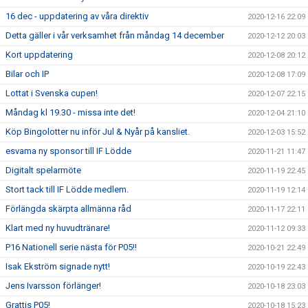
16 dec - uppdatering av våra direktiv
2020-12-16 22:09
Detta gäller i vår verksamhet från måndag 14 december
2020-12-12 20:03
Kort uppdatering
2020-12-08 20:12
Bilar och IP
2020-12-08 17:09
Lottat i Svenska cupen!
2020-12-07 22:15
Måndag kl 19.30 - missa inte det!
2020-12-04 21:10
Köp Bingolotter nu inför Jul & Nyår på kansliet.
2020-12-03 15:52
esvama ny sponsor till IF Lödde
2020-11-21 11:47
Digitalt spelarmöte
2020-11-19 22:45
Stort tack till IF Lödde medlem.
2020-11-19 12:14
Förlängda skärpta allmänna råd
2020-11-17 22:11
Klart med ny huvudtränare!
2020-11-12 09:33
P16 Nationell serie nästa för P05!!
2020-10-21 22:49
Isak Ekström signade nytt!
2020-10-19 22:43
Jens Ivarsson förlänger!
2020-10-18 23:03
Grattis P05!
2020-10-18 15:23