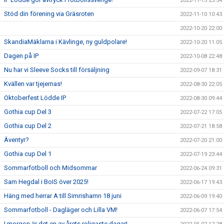
2022-11-13 23:54
Stöd din förening via Gräsroten
2022-11-10 10:43
2022-10-20 22:00
SkandiaMäklarna i Kävlinge, ny guldpolare!
2022-10-20 11:05
Dagen på IP
2022-10-08 22:48
Nu har vi Sleeve Socks till försäljning
2022-09-07 18:31
Kvällen var tjejernas!
2022-08-30 22:05
Oktoberfest Lödde IP
2022-08-30 09:44
Gothia cup Del 3
2022-07-22 17:05
Gothia cup Del 2
2022-07-21 18:58
Äventyr?
2022-07-20 21:00
Gothia cup Del 1
2022-07-19 23:44
Sommarfotboll och Midsommar
2022-06-24 09:31
Sam Hegdal i BoIS över 2025!
2022-06-17 19:43
Häng med herrar A till Simrishamn 18 juni
2022-06-09 19:40
Sommarfotboll - Dagläger och Lilla VM!
2022-06-07 17:54
I morgon är det en av årets roligaste dagar!