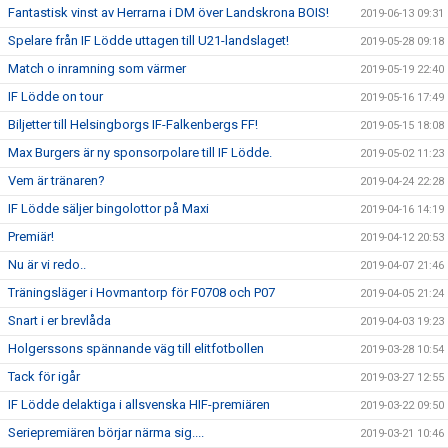
Fantastisk vinst av Herrarna i DM över Landskrona BOIS!
2019-06-13 09:31
Spelare från IF Lödde uttagen till U21-landslaget!
2019-05-28 09:18
Match o inramning som värmer
2019-05-19 22:40
IF Lödde on tour
2019-05-16 17:49
Biljetter till Helsingborgs IF-Falkenbergs FF!
2019-05-15 18:08
Max Burgers är ny sponsorpolare till IF Lödde.
2019-05-02 11:23
Vem är tränaren?
2019-04-24 22:28
IF Lödde säljer bingolottor på Maxi
2019-04-16 14:19
Premiär!
2019-04-12 20:53
Nu är vi redo..
2019-04-07 21:46
Träningsläger i Hovmantorp för F0708 och P07
2019-04-05 21:24
Snart i er brevlåda
2019-04-03 19:23
Holgerssons spännande väg till elitfotbollen
2019-03-28 10:54
Tack för igår
2019-03-27 12:55
IF Lödde delaktiga i allsvenska HIF-premiären
2019-03-22 09:50
Seriepremiären börjar närma sig....
2019-03-21 10:46