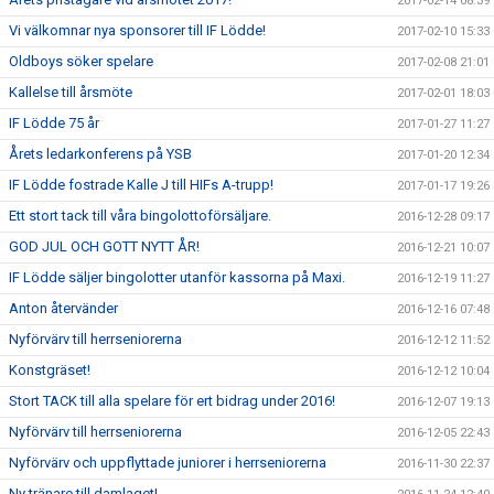
2017-02-14 08:39
Vi välkomnar nya sponsorer till IF Lödde!
2017-02-10 15:33
Oldboys söker spelare
2017-02-08 21:01
Kallelse till årsmöte
2017-02-01 18:03
IF Lödde 75 år
2017-01-27 11:27
Årets ledarkonferens på YSB
2017-01-20 12:34
IF Lödde fostrade Kalle J till HIFs A-trupp!
2017-01-17 19:26
Ett stort tack till våra bingolottoförsäljare.
2016-12-28 09:17
GOD JUL OCH GOTT NYTT ÅR!
2016-12-21 10:07
IF Lödde säljer bingolotter utanför kassorna på Maxi.
2016-12-19 11:27
Anton återvänder
2016-12-16 07:48
Nyförvärv till herrseniorerna
2016-12-12 11:52
Konstgräset!
2016-12-12 10:04
Stort TACK till alla spelare för ert bidrag under 2016!
2016-12-07 19:13
Nyförvärv till herrseniorerna
2016-12-05 22:43
Nyförvärv och uppflyttade juniorer i herrseniorerna
2016-11-30 22:37
Ny tränare till damlaget!