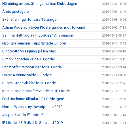
Hämtning av beställningarna från Klubbdagen
2019-02-27 15:45
Årets pristagare!
2019-02-09 16:49
Skåneträningar för våra 15-åringar!
2019-02-08 10:04
Adrian Podsiadly byter Klostergården mot Tolvans!
2019-02-02 17:13
Sammanfattning av IF Löddes "Silly season"
2018-12-19 08:29
Nyblivna seniorer + uppflyttade juniorer
2018-12-17 13:42
Bingolottoförsäljning på Ica Maxi
2018-12-17 09:10
Simon Ingheden valde IF Lödde!
2018-12-15 15:11
Christoffer Persson klar för IF Lödde!
2018-12-14 23:44
Oskar Asklund valde IF Lödde!
2018-12-14 08:08
Ruben Grönevik klar för IF Lödde
2018-12-12 22:26
Kristian Mjörnman återvänder till IF Lödde!
2018-12-11 21:59
Emil Joelsson tillbaka i IF Lödde igen!!
2018-12-10 22:50
Nordic Wellnes ny Huvudpolare 2019.
2018-12-10 15:57
Jesper klar för IF Lödde!!
2018-12-02 17:13
IF Lödde i U19 div.1 S. Götaland 2019!
2018-12-01 17:54