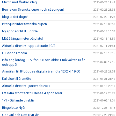
Match mot Örebro idag
2021-02-28 11:49
Benne om Svenska cupen och säsongen!
2021-02-25 23:36
Idag är det dags!!
2021-02-20 11:28
Intervjuer inför Svenska cupen
2021-02-18 08:59
Ny sponsor till IF Lödde.
2021-02-14 10:35
Mååååånga meter på plats!
2021-02-13 18:59
Aktuella direktiv - uppdaterade 10/2
2021-02-11 21:54
IF Lödde i media
2021-02-10 13:15
Info ang lördag 13/2 för P06 och äldre + målvakter 13 år
2021-02-09 17:15
och uppåt
Anmälan till IF Löddes digitala årsmöte 12/2 kl 19.00
2021-01-28 21:34
Kallelse till årsmöte
2021-01-21 21:42
Aktuella direktiv - justerade 25/1
2021-01-15 20:11
Ett extra stort tack till dessa 4 sponsorer.
2021-01-12 20:27
1/1 - Gällande direktiv
2021-01-02 11:01
Bingolotto Nyår
2020-12-28 16:18
God Jul och Gott Nytt År!
2020-12-23 21:00