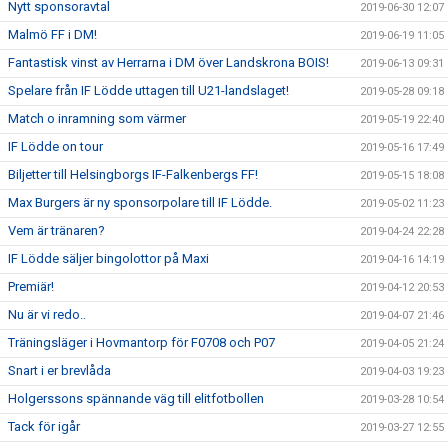
Nytt sponsoravtal
2019-06-30 12:07
Malmö FF i DM!
2019-06-19 11:05
Fantastisk vinst av Herrarna i DM över Landskrona BOIS!
2019-06-13 09:31
Spelare från IF Lödde uttagen till U21-landslaget!
2019-05-28 09:18
Match o inramning som värmer
2019-05-19 22:40
IF Lödde on tour
2019-05-16 17:49
Biljetter till Helsingborgs IF-Falkenbergs FF!
2019-05-15 18:08
Max Burgers är ny sponsorpolare till IF Lödde.
2019-05-02 11:23
Vem är tränaren?
2019-04-24 22:28
IF Lödde säljer bingolottor på Maxi
2019-04-16 14:19
Premiär!
2019-04-12 20:53
Nu är vi redo..
2019-04-07 21:46
Träningsläger i Hovmantorp för F0708 och P07
2019-04-05 21:24
Snart i er brevlåda
2019-04-03 19:23
Holgerssons spännande väg till elitfotbollen
2019-03-28 10:54
Tack för igår
2019-03-27 12:55