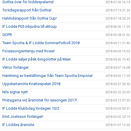
Gothia över för löddespelarna!
2018-07-20 16:14
Torsdagsrapport från Gothia!
2018-07-19 21:24
Halvtidsrapport från Gothia Cup!
2018-07-18 20:29
IF Lödde P05 inbjudna till elitcup
2018-06-26 11:59
GDPR
2018-05-28 21:02
Team Sportia & IF Lödde Sommarfotboll 2018
2018-04-11 21:40
Försäsongsintervju med Rossi!
2018-04-03 15:03
IF Lödde säljer påsk-bingolotter på Maxi.
2018-03-26 15:43
Viktor förlänger
2018-03-07 16:08
Hämtning av beställningar från Team Sportia Emporia!
2018-03-02 17:59
Uppstartsmöte Knattespelen 2018
2018-02-27 20:36
Nils signar nytt!
2018-02-25 22:05
Pristagarna vid årsmötet för säsongen 2017!
2018-02-12 07:50
IF Lödde Klubbdag lördagen 10/2
2018-02-03 00:31
Emil Joelsson förlänger!
2018-02-02 23:19
IF Löddes årsmöte
2018-01-07 12:04