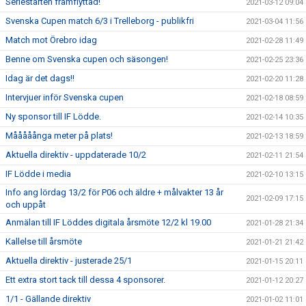
Seriestarten framflyttad!
2021-03-12 09:04
Svenska Cupen match 6/3 i Trelleborg - publikfri
2021-03-04 11:56
Match mot Örebro idag
2021-02-28 11:49
Benne om Svenska cupen och säsongen!
2021-02-25 23:36
Idag är det dags!!
2021-02-20 11:28
Intervjuer inför Svenska cupen
2021-02-18 08:59
Ny sponsor till IF Lödde.
2021-02-14 10:35
Mååååånga meter på plats!
2021-02-13 18:59
Aktuella direktiv - uppdaterade 10/2
2021-02-11 21:54
IF Lödde i media
2021-02-10 13:15
Info ang lördag 13/2 för P06 och äldre + målvakter 13 år
2021-02-09 17:15
och uppåt
Anmälan till IF Löddes digitala årsmöte 12/2 kl 19.00
2021-01-28 21:34
Kallelse till årsmöte
2021-01-21 21:42
Aktuella direktiv - justerade 25/1
2021-01-15 20:11
Ett extra stort tack till dessa 4 sponsorer.
2021-01-12 20:27
1/1 - Gällande direktiv
2021-01-02 11:01