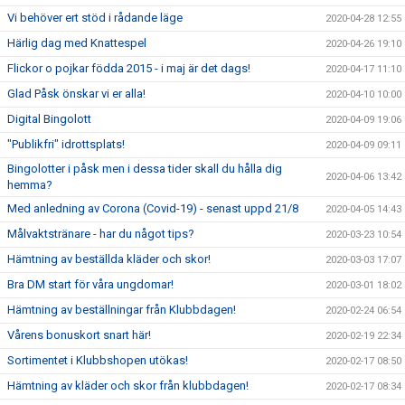
Vi behöver ert stöd i rådande läge
2020-04-28 12:55
Härlig dag med Knattespel
2020-04-26 19:10
Flickor o pojkar födda 2015 - i maj är det dags!
2020-04-17 11:10
Glad Påsk önskar vi er alla!
2020-04-10 10:00
Digital Bingolott
2020-04-09 19:06
"Publikfri" idrottsplats!
2020-04-09 09:11
Bingolotter i påsk men i dessa tider skall du hålla dig
2020-04-06 13:42
hemma?
Med anledning av Corona (Covid-19) - senast uppd 21/8
2020-04-05 14:43
Målvaktstränare - har du något tips?
2020-03-23 10:54
Hämtning av beställda kläder och skor!
2020-03-03 17:07
Bra DM start för våra ungdomar!
2020-03-01 18:02
Hämtning av beställningar från Klubbdagen!
2020-02-24 06:54
Vårens bonuskort snart här!
2020-02-19 22:34
Sortimentet i Klubbshopen utökas!
2020-02-17 08:50
Hämtning av kläder och skor från klubbdagen!
2020-02-17 08:34