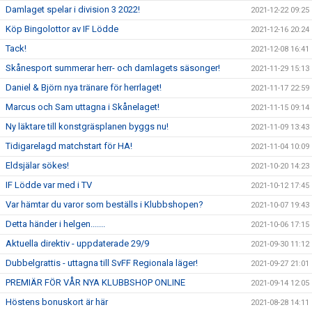
Damlaget spelar i division 3 2022!
2021-12-22 09:25
Köp Bingolottor av IF Lödde
2021-12-16 20:24
Tack!
2021-12-08 16:41
Skånesport summerar herr- och damlagets säsonger!
2021-11-29 15:13
Daniel & Björn nya tränare för herrlaget!
2021-11-17 22:59
Marcus och Sam uttagna i Skånelaget!
2021-11-15 09:14
Ny läktare till konstgräsplanen byggs nu!
2021-11-09 13:43
Tidigarelagd matchstart för HA!
2021-11-04 10:09
Eldsjälar sökes!
2021-10-20 14:23
IF Lödde var med i TV
2021-10-12 17:45
Var hämtar du varor som beställs i Klubbshopen?
2021-10-07 19:43
Detta händer i helgen.......
2021-10-06 17:15
Aktuella direktiv - uppdaterade 29/9
2021-09-30 11:12
Dubbelgrattis - uttagna till SvFF Regionala läger!
2021-09-27 21:01
PREMIÄR FÖR VÅR NYA KLUBBSHOP ONLINE
2021-09-14 12:05
Höstens bonuskort är här
2021-08-28 14:11