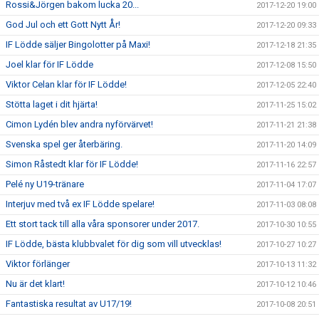
Rossi&Jörgen bakom lucka 20...
2017-12-20 19:00
God Jul och ett Gott Nytt År!
2017-12-20 09:33
IF Lödde säljer Bingolotter på Maxi!
2017-12-18 21:35
Joel klar för IF Lödde
2017-12-08 15:50
Viktor Celan klar för IF Lödde!
2017-12-05 22:40
Stötta laget i dit hjärta!
2017-11-25 15:02
Cimon Lydén blev andra nyförvärvet!
2017-11-21 21:38
Svenska spel ger återbäring.
2017-11-20 14:09
Simon Råstedt klar för IF Lödde!
2017-11-16 22:57
Pelé ny U19-tränare
2017-11-04 17:07
Interjuv med två ex IF Lödde spelare!
2017-11-03 08:08
Ett stort tack till alla våra sponsorer under 2017.
2017-10-30 10:55
IF Lödde, bästa klubbvalet för dig som vill utvecklas!
2017-10-27 10:27
Viktor förlänger
2017-10-13 11:32
Nu är det klart!
2017-10-12 10:46
Fantastiska resultat av U17/19!
2017-10-08 20:51