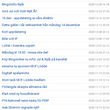
Bingolotto Nyår
2020-12-28 16:18
God Jul och Gott Nytt År!
2020-12-23 21:00
16 dec - uppdatering av våra direktiv
2020-12-16 22:09
Detta gäller i vår verksamhet från måndag 14 december
2020-12-12 20:03
Kort uppdatering
2020-12-08 20:12
Bilar och IP
2020-12-08 17:09
Lottat i Svenska cupen!
2020-12-07 22:15
Måndag kl 19.30 - missa inte det!
2020-12-04 21:10
Köp Bingolotter nu inför Jul & Nyår på kansliet.
2020-12-03 15:52
esvama ny sponsor till IF Lödde
2020-11-21 11:47
Digitalt spelarmöte
2020-11-19 22:45
Stort tack till IF Lödde medlem.
2020-11-19 12:14
Förlängda skärpta allmänna råd
2020-11-17 22:11
Klart med ny huvudtränare!
2020-11-12 09:33
P16 Nationell serie nästa för P05!!
2020-10-21 22:49
Isak Ekström signade nytt!
2020-10-19 22:43