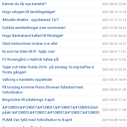
Känner du vår nya kanslist?
2021-08-26 22:00
Hugo uttagen till landslagsläger!
2021-08-10 15:18
Aktuella direktiv - uppdaterad 15/7
2021-07-15 12:13
Dubbla serieledningar över sommaren!
2021-07-04 23:42
Hugo Bäckstrand kallad till Riksläger!
2021-07-02 00:26
Glad midsommar önskar vi er alla!
2021-06-25 15:37
Ni som tar bilen till IP - hjälp oss!
2021-06-07 17:41
FC Rosengård o Hattrick hälsar på!
2021-06-07 12:02
Tjejer och killar födda 2016 - på söndag 16 maj träffas vi
2021-05-10 20:33
första gången!
Valborg o kansliets öppettider
2021-04-29 18:49
På torsdag kommer Puma Shoevan fullastad med
2021-04-06 21:28
fotbollsskor
Bingolotter till påskbingo 4 april
2021-04-03 17:30
&#128035;&#128037;&#128037;&#128037;&#128035;Glad
2021-04-03 17:28
påsk! &#128035;&#128037;&#128037;&#128037;&#128035
PUMA Van fylld med fotbollsskor to 8 april
2021-03-28 14:00