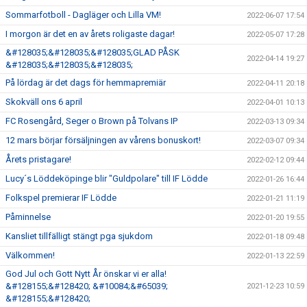
Sommarfotboll - Dagläger och Lilla VM!
2022-06-07 17:54
I morgon är det en av årets roligaste dagar!
2022-05-07 17:28
&#128035;&#128035;&#128035;GLAD PÅSK
2022-04-14 19:27
&#128035;&#128035;&#128035;
På lördag är det dags för hemmapremiär
2022-04-11 20:18
Skokväll ons 6 april
2022-04-01 10:13
FC Rosengård, Seger o Brown på Tolvans IP
2022-03-13 09:34
12 mars börjar försäljningen av vårens bonuskort!
2022-03-07 09:34
Årets pristagare!
2022-02-12 09:44
Lucy´s Löddeköpinge blir "Guldpolare" till IF Lödde
2022-01-26 16:44
Folkspel premierar IF Lödde
2022-01-21 11:19
Påminnelse
2022-01-20 19:55
Kansliet tillfälligt stängt pga sjukdom
2022-01-18 09:48
Välkommen!
2022-01-13 22:59
God Jul och Gott Nytt År önskar vi er alla!
&#128155;&#128420; &#10084;&#65039;
2021-12-23 10:59
&#128155;&#128420;