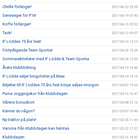
Chrille förlänger!
2017-06-22 23:30
Serieseger för P16!
2017-06-19 07:40
Koffe förlänger!
2017-06-15 23:52
Tack!
2017-06-12 09:07
IF Löddes 75 års fest!
2017-05-15 13:13
Förtydligande Team Sportia!
2017-04-25 19:24
Sommaraktiviteter med IF Lödde & Team Sportia
2017-04-24 13:30
Årets klubbtidning
2017-04-15 14:44
IF Lödde säljer bingolotter på Maxi.
2017-04-10 14:15
Biljetter till IF Löddes 75 års fest börjar säljas imorgon.
2017-04-07 19:20
Puma Joggingskor från Klubbdagen
2017-03-15 16:47
Vårens bonuskort
2017-03-08 21:16
Känner du någon?
2017-03-07 10:49
Ny traktor på plats!
2017-02-26 11:43
Varorna från Klubbdagen kan hämtas
2017-02-22 17:27
Klubbdagen
2017-02-16 14:37