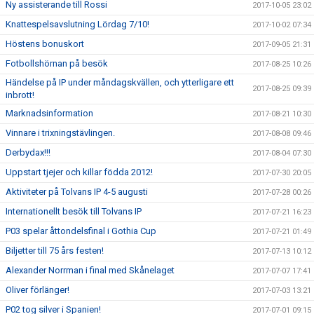
Ny assisterande till Rossi
2017-10-05 23:02
Knattespelsavslutning Lördag 7/10!
2017-10-02 07:34
Höstens bonuskort
2017-09-05 21:31
Fotbollshörnan på besök
2017-08-25 10:26
Händelse på IP under måndagskvällen, och ytterligare ett
2017-08-25 09:39
inbrott!
Marknadsinformation
2017-08-21 10:30
Vinnare i trixningstävlingen.
2017-08-08 09:46
Derbydax!!!
2017-08-04 07:30
Uppstart tjejer och killar födda 2012!
2017-07-30 20:05
Aktiviteter på Tolvans IP 4-5 augusti
2017-07-28 00:26
Internationellt besök till Tolvans IP
2017-07-21 16:23
P03 spelar åttondelsfinal i Gothia Cup
2017-07-21 01:49
Biljetter till 75 års festen!
2017-07-13 10:12
Alexander Norrman i final med Skånelaget
2017-07-07 17:41
Oliver förlänger!
2017-07-03 13:21
P02 tog silver i Spanien!
2017-07-01 09:15