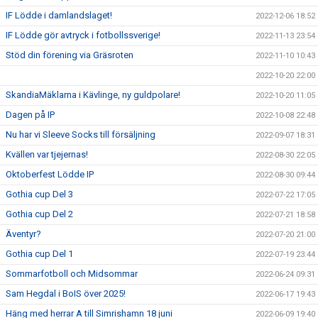
IF Lödde i damlandslaget!
2022-12-06 18:52
IF Lödde gör avtryck i fotbollssverige!
2022-11-13 23:54
Stöd din förening via Gräsroten
2022-11-10 10:43
2022-10-20 22:00
SkandiaMäklarna i Kävlinge, ny guldpolare!
2022-10-20 11:05
Dagen på IP
2022-10-08 22:48
Nu har vi Sleeve Socks till försäljning
2022-09-07 18:31
Kvällen var tjejernas!
2022-08-30 22:05
Oktoberfest Lödde IP
2022-08-30 09:44
Gothia cup Del 3
2022-07-22 17:05
Gothia cup Del 2
2022-07-21 18:58
Äventyr?
2022-07-20 21:00
Gothia cup Del 1
2022-07-19 23:44
Sommarfotboll och Midsommar
2022-06-24 09:31
Sam Hegdal i BoIS över 2025!
2022-06-17 19:43
Häng med herrar A till Simrishamn 18 juni
2022-06-09 19:40