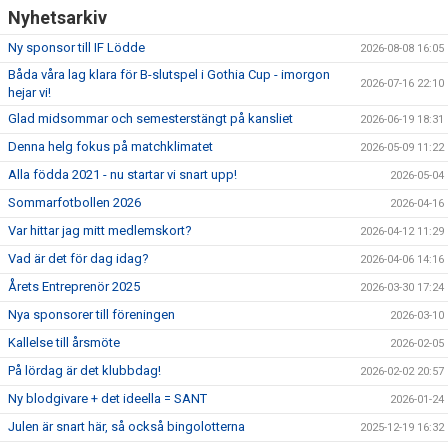
Nyhetsarkiv
Ny sponsor till IF Lödde
2026-08-08 16:05
Båda våra lag klara för B-slutspel i Gothia Cup - imorgon
2026-07-16 22:10
hejar vi!
Glad midsommar och semesterstängt på kansliet
2026-06-19 18:31
Denna helg fokus på matchklimatet
2026-05-09 11:22
Alla födda 2021 - nu startar vi snart upp!
2026-05-04
Sommarfotbollen 2026
2026-04-16
Var hittar jag mitt medlemskort?
2026-04-12 11:29
Vad är det för dag idag?
2026-04-06 14:16
Årets Entreprenör 2025
2026-03-30 17:24
Nya sponsorer till föreningen
2026-03-10
Kallelse till årsmöte
2026-02-05
På lördag är det klubbdag!
2026-02-02 20:57
Ny blodgivare + det ideella = SANT
2026-01-24
Julen är snart här, så också bingolotterna
2025-12-19 16:32