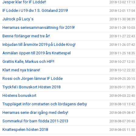
Jesper klar för IF Lödde!!
2018-12-02 17:13
IF Lödde i U19 div.1 S. Götaland 2019!
2018-12-01 17:54
Julrock på Lucy´s
2018-11-30 08:39
Herrarnas seriesammansättning för 2019!
2018-11-28 10:03
Benne förlänger med tre år!
2018-11-27 22:43
Inbjudan till årsmöte 2019 på Lödde Krog!
2018-11-26 07:42
Anmälan öppen till 2019 års Knattespel
2018-11-25 18:35
Grattis Kalle, Markus och HIF!!
2018-10-27 12:51
Klart med nya tränare!
2018-10-12 22:32
Rossi och Jörgen lämnar IF Lödde
2018-09-25 20:15
Tryckfel i Bonuskort Hösten 2018
2018-09-11 09:31
Höstens bonuskort
2018-09-03 22:40
Truppläget inför omstarten och lördagens derby
2018-08-10 13:42
Herrarnas serie drar igång med derby!
2018-08-09 08:47
Sommarkul för barn födda 2011-2013
2018-08-07 09:40
Knattespelen hösten 2018
2018-08-05 11:50