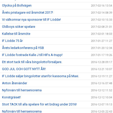
Olycka på Bollvägen
2017-02-16 13:54
Årets pristagare vid årsmötet 2017!
2017-02-14 08:39
Vi välkomnar nya sponsorer till IF Lödde!
2017-02-10 15:33
Oldboys söker spelare
2017-02-08 21:01
Kallelse till årsmöte
2017-02-01 18:03
IF Lödde 75 år
2017-01-27 11:27
Årets ledarkonferens på YSB
2017-01-20 12:34
IF Lödde fostrade Kalle J till HIFs A-trupp!
2017-01-17 19:26
Ett stort tack till våra bingolottoförsäljare.
2016-12-28 09:17
GOD JUL OCH GOTT NYTT ÅR!
2016-12-21 10:07
IF Lödde säljer bingolotter utanför kassorna på Maxi.
2016-12-19 11:27
Anton återvänder
2016-12-16 07:48
Nyförvärv till herrseniorerna
2016-12-12 11:52
Konstgräset!
2016-12-12 10:04
Stort TACK till alla spelare för ert bidrag under 2016!
2016-12-07 19:13
Nyförvärv till herrseniorerna
2016-12-05 22:43