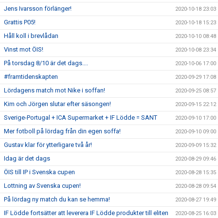
Jens Ivarsson förlänger!
2020-10-18 23:03
Grattis P05!
2020-10-18 15:23
Håll koll i brevlådan
2020-10-10 08:48
Vinst mot ÖIS!
2020-10-08 23:34
På torsdag 8/10 är det dags....
2020-10-06 17:00
#framtidenskapten
2020-09-29 17:08
Lördagens match mot Nike i soffan!
2020-09-25 08:57
Kim och Jörgen slutar efter säsongen!
2020-09-15 22:12
Sverige-Portugal + ICA Supermarket + IF Lödde = SANT
2020-09-10 17:00
Mer fotboll på lördag från din egen soffa!
2020-09-10 09:00
Gustav klar för ytterligare två år!
2020-09-09 15:32
Idag är det dags
2020-08-29 09:46
ÖIS till IP i Svenska cupen
2020-08-28 15:35
Lottning av Svenska cupen!
2020-08-28 09:54
På lördag ny match du kan se hemma!
2020-08-27 19:49
IF Lödde fortsätter att leverera IF Lödde produkter till eliten
2020-08-25 16:03