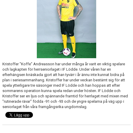
KLUBBSHOPEN
MEDLEMSFÖRMÅNER
Kristoffer "Koffe" Andreasson har under många år varit en viktig spelare
och lagkapten för herrseniorlaget i IF Lödde. Under våren har en
efterhängsen knäskada gjort att han tyvärr i år ännu inte kunnat bidra på
plan i seriesammanhang. Kristoffer har under veckan bestämt sig för att
spela ytterligare tre säsonger med IF Lödde och han hoppas att efter
sommarens operation kunna spela redan under hösten. IF Lödde och
Kristoffer ser en ljus och spännande framtid för herrlaget med mixen med
"rutinerade rävar" födda -91 och -93 och de yngre spelarna på väg upp i
seniorlaget från våra framgångsrika ungdomslag.