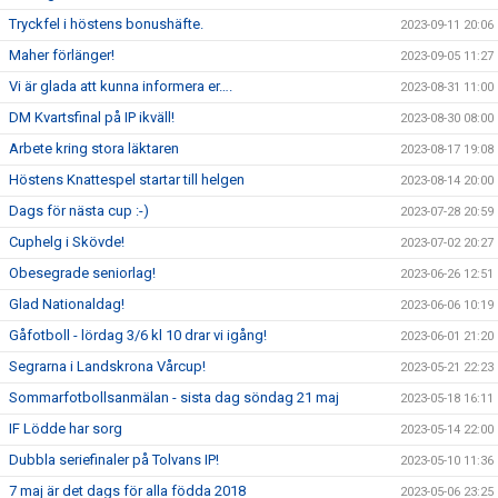
Tryckfel i höstens bonushäfte.
2023-09-11 20:06
Maher förlänger!
2023-09-05 11:27
Vi är glada att kunna informera er….
2023-08-31 11:00
DM Kvartsfinal på IP ikväll!
2023-08-30 08:00
Arbete kring stora läktaren
2023-08-17 19:08
Höstens Knattespel startar till helgen
2023-08-14 20:00
Dags för nästa cup :-)
2023-07-28 20:59
Cuphelg i Skövde!
2023-07-02 20:27
Obesegrade seniorlag!
2023-06-26 12:51
Glad Nationaldag!
2023-06-06 10:19
Gåfotboll - lördag 3/6 kl 10 drar vi igång!
2023-06-01 21:20
Segrarna i Landskrona Vårcup!
2023-05-21 22:23
Sommarfotbollsanmälan - sista dag söndag 21 maj
2023-05-18 16:11
IF Lödde har sorg
2023-05-14 22:00
Dubbla seriefinaler på Tolvans IP!
2023-05-10 11:36
7 maj är det dags för alla födda 2018
2023-05-06 23:25