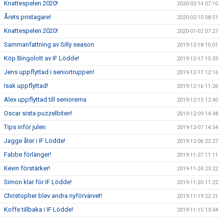
Knattespelen 2020!
2020-02-14 07:10
Årets pristagare!
2020-02-10 08:51
Knattespelen 2020!
2020-01-02 07:27
Sammanfattning av Silly season
2019-12-18 10:01
Köp Bingolott av IF Lödde!
2019-12-17 15:59
Jens uppflyttad i seniortruppen!
2019-12-17 12:16
Isak uppflyttad!
2019-12-16 11:26
Alex uppflyttad till seniorerna
2019-12-15 12:40
Oscar sista puzzelbiten!
2019-12-09 14:48
Tips inför julen
2019-12-07 14:54
Jagge åter i IF Lödde!
2019-12-06 22:27
Fabbe förlänger!
2019-11-27 11:11
Kevin förstärker!
2019-11-24 23:22
Simon klar för IF Lödde!
2019-11-20 11:22
Christopher blev andra nyförvärvet!
2019-11-19 22:21
Koffe tillbaka i IF Lödde!
2019-11-15 13:44