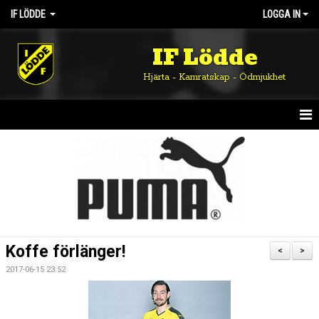
IF LÖDDE
LOGGA IN
IF Lödde
Hjärta - Kamratskap - Ödmjukhet
HEM
NYHETER
OM KLUBBEN
KALENDER
Koffe förlänger!
<
>
MATCHER
2017-06-15 23:52
DOKUMENT