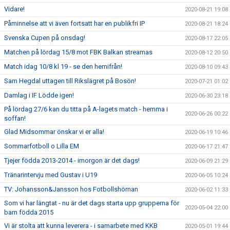
Vidare!
2020-08-21 19:08
Påminnelse att vi även fortsatt har en publikfri IP
2020-08-21 18:24
Svenska Cupen på onsdag!
2020-08-17 22:05
Matchen på lördag 15/8 mot FBK Balkan streamas
2020-08-12 20:50
Match idag 10/8 kl 19 - se den hemifrån!
2020-08-10 09:43
Sam Hegdal uttagen till Rikslägret på Bosön!
2020-07-21 01:02
Damlag i IF Lödde igen!
2020-06-30 23:18
På lördag 27/6 kan du titta på A-lagets match - hemma i
2020-06-26 00:22
soffan!
Glad Midsommar önskar vi er alla!
2020-06-19 10:46
Sommarfotboll o Lilla EM
2020-06-17 21:47
Tjejer födda 2013-2014 - imorgon är det dags!
2020-06-09 21:29
Tränarintervju med Gustav i U19
2020-06-05 10:24
TV: Johansson&Jansson hos Fotbollshörnan
2020-06-02 11:33
Som vi har längtat - nu är det dags starta upp grupperna för
2020-05-04 22:00
barn födda 2015
Vi är stolta att kunna leverera - i samarbete med KKB
2020-05-01 19:44