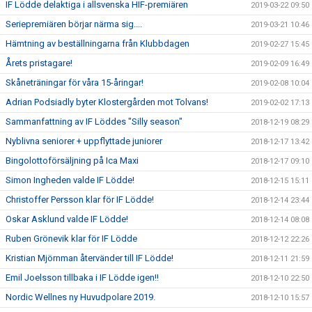
IF Lödde delaktiga i allsvenska HIF-premiären
2019-03-22 09:50
Seriepremiären börjar närma sig....
2019-03-21 10:46
Hämtning av beställningarna från Klubbdagen
2019-02-27 15:45
Årets pristagare!
2019-02-09 16:49
Skåneträningar för våra 15-åringar!
2019-02-08 10:04
Adrian Podsiadly byter Klostergården mot Tolvans!
2019-02-02 17:13
Sammanfattning av IF Löddes "Silly season"
2018-12-19 08:29
Nyblivna seniorer + uppflyttade juniorer
2018-12-17 13:42
Bingolottoförsäljning på Ica Maxi
2018-12-17 09:10
Simon Ingheden valde IF Lödde!
2018-12-15 15:11
Christoffer Persson klar för IF Lödde!
2018-12-14 23:44
Oskar Asklund valde IF Lödde!
2018-12-14 08:08
Ruben Grönevik klar för IF Lödde
2018-12-12 22:26
Kristian Mjörnman återvänder till IF Lödde!
2018-12-11 21:59
Emil Joelsson tillbaka i IF Lödde igen!!
2018-12-10 22:50
Nordic Wellnes ny Huvudpolare 2019.
2018-12-10 15:57