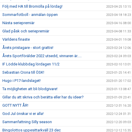
Följ med HA till Bromölla på lördag!
2023-04-25 13:15
Sommarfotboll - anmälan öppen
2023-04-18 18:23
Nästa seriepremiär
2023-04-16 08:00
Glad påsk och seriepremiär
2023-04-08 11:33
Världens finaste
2023-04-01 19:08
Årets pristagare - stort grattis!
2023-02-24 12:06
Årets Sportförälder 2022 utsedd, vinnaren är.....
2023-02-24 09:03
IF Lödde klubbdag lördagen 11/2
2023-02-10 13:01
Sebastian Crona till ÖSK!
2023-01-25 14:41
Hugo i P17-landslaget!
2023-01-20 17:02
Ta möjligheten att bli blodgivare!
2023-01-13 08:47
Gillar du att skriva och berätta eller har du ideer?
2023-01-09 23:41
GOTT NYTT ÅR!
2022-12-31 16:20
God Jul önskar vi er alla!
2022-12-24 01:31
Sammanfattning Silly season
2022-12-20 09:03
Bingolottos uppesittarkväll 23 dec
2022-12-12 15:35