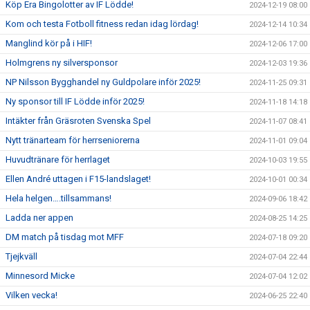
Köp Era Bingolotter av IF Lödde!
2024-12-19 08:00
Kom och testa Fotboll fitness redan idag lördag!
2024-12-14 10:34
Manglind kör på i HIF!
2024-12-06 17:00
Holmgrens ny silversponsor
2024-12-03 19:36
NP Nilsson Bygghandel ny Guldpolare inför 2025!
2024-11-25 09:31
Ny sponsor till IF Lödde inför 2025!
2024-11-18 14:18
Intäkter från Gräsroten Svenska Spel
2024-11-07 08:41
Nytt tränarteam för herrseniorerna
2024-11-01 09:04
Huvudtränare för herrlaget
2024-10-03 19:55
Ellen André uttagen i F15-landslaget!
2024-10-01 00:34
Hela helgen….tillsammans!
2024-09-06 18:42
Ladda ner appen
2024-08-25 14:25
DM match på tisdag mot MFF
2024-07-18 09:20
Tjejkväll
2024-07-04 22:44
Minnesord Micke
2024-07-04 12:02
Vilken vecka!
2024-06-25 22:40