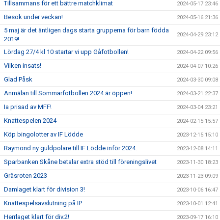
Tillsammans för ett bättre matchklimat
2024-05-17 23:46
Besök under veckan!
2024-05-16 21:36
5 maj är det äntligen dags starta grupperna för barn födda
2024-04-29 23:12
2019!
Lördag 27/4 kl 10 startar vi upp Gåfotbollen!
2024-04-22 09:56
Vilken insats!
2024-04-07 10:26
Glad Påsk
2024-03-30 09:08
Anmälan till Sommarfotbollen 2024 är öppen!
2024-03-21 22:37
Ia prisad av MFF!
2024-03-04 23:21
Knattespelen 2024
2024-02-15 15:57
Köp bingolotter av IF Lödde
2023-12-15 15:10
Raymond ny guldpolare till IF Lödde inför 2024.
2023-12-08 14:11
Sparbanken Skåne betalar extra stöd till föreningslivet
2023-11-30 18:23
Gräsroten 2023
2023-11-23 09:09
Damlaget klart för division 3!
2023-10-06 16:47
Knattespelsavslutning på IP
2023-10-01 12:41
Herrlaget klart för div.2!
2023-09-17 16:10