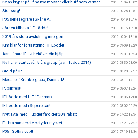
Kylan kryper på - fina nya mössor eller buff som värmer
2019-11-04 19:02
Stor sorg!
2019-10-28 14:57
P05 seriesegrare i Skåne A!
2019-10-19 15:16
Jörgen tillbaka i IF Lödde!
2019-10-15 15:10
2019-års stora avslutning imorgon
2019-10-04 18:10
Kim klar för fortsättning i IF Lödde!
2019-09-09 12:29
Ännu finare IP - vi behöver din hjälp
2019-09-01 19:53
Nu har vi startat vår 5-års grupp (barn födda 2014)
2019-08-30 08:00
Stöld på IP!
2019-08-23 07:17
Medaljer i Kronborg cup, Danmark!
2019-08-11 17:11
Publikfest!
2019-08-07 12:24
IF Lödde med HIF i Danmark!
2019-08-06 17:00
IF Lödde med i Superettan!
2019-08-02 00:29
Nytt avtal med Flügger färg ger 20% rabatt
2019-07-22 19:34
Ett bra samarbete betyder mycket
2019-07-21 22:57
P05 i Gothia cup!!
2019-07-19 16:36