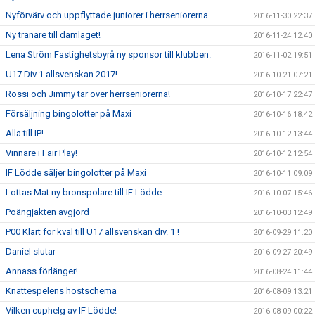
Nyförvärv och uppflyttade juniorer i herrseniorerna
2016-11-30 22:37
Ny tränare till damlaget!
2016-11-24 12:40
Lena Ström Fastighetsbyrå ny sponsor till klubben.
2016-11-02 19:51
U17 Div 1 allsvenskan 2017!
2016-10-21 07:21
Rossi och Jimmy tar över herrseniorerna!
2016-10-17 22:47
Försäljning bingolotter på Maxi
2016-10-16 18:42
Alla till IP!
2016-10-12 13:44
Vinnare i Fair Play!
2016-10-12 12:54
IF Lödde säljer bingolotter på Maxi
2016-10-11 09:09
Lottas Mat ny bronspolare till IF Lödde.
2016-10-07 15:46
Poängjakten avgjord
2016-10-03 12:49
P00 Klart för kval till U17 allsvenskan div. 1 !
2016-09-29 11:20
Daniel slutar
2016-09-27 20:49
Annass förlänger!
2016-08-24 11:44
Knattespelens höstschema
2016-08-09 13:21
Vilken cuphelg av IF Lödde!
2016-08-09 00:22