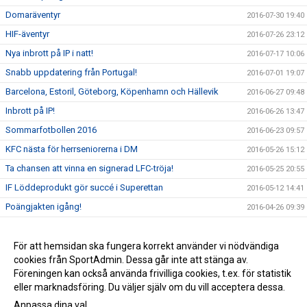
Domaräventyr
2016-07-30 19:40
HIF-äventyr
2016-07-26 23:12
Nya inbrott på IP i natt!
2016-07-17 10:06
Snabb uppdatering från Portugal!
2016-07-01 19:07
Barcelona, Estoril, Göteborg, Köpenhamn och Hällevik
2016-06-27 09:48
Inbrott på IP!
2016-06-26 13:47
Sommarfotbollen 2016
2016-06-23 09:57
KFC nästa för herrseniorerna i DM
2016-05-26 15:12
Ta chansen att vinna en signerad LFC-tröja!
2016-05-25 20:55
IF Löddeprodukt gör succé i Superettan
2016-05-12 14:41
Poängjakten igång!
2016-04-26 09:39
Team Sportia Sommarfotboll 2016
2016-04-11 18:47
Nu är vi live med nya sidan!
För att hemsidan ska fungera korrekt använder vi nödvändiga
2016-04-01 06:20
cookies från SportAdmin. Dessa går inte att stänga av.
P00 vinnare i Future Cup!
2016-03-28 22:49
Föreningen kan också använda frivilliga cookies, t.ex. för statistik
eller marknadsföring. Du väljer själv om du vill acceptera dessa.
Anpassa dina val