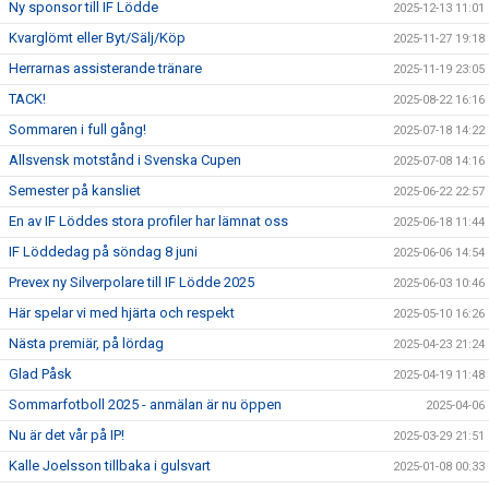
Ny sponsor till IF Lödde
2025-12-13 11:01
Kvarglömt eller Byt/Sälj/Köp
2025-11-27 19:18
Herrarnas assisterande tränare
2025-11-19 23:05
TACK!
2025-08-22 16:16
Sommaren i full gång!
2025-07-18 14:22
Allsvensk motstånd i Svenska Cupen
2025-07-08 14:16
Semester på kansliet
2025-06-22 22:57
En av IF Löddes stora profiler har lämnat oss
2025-06-18 11:44
IF Löddedag på söndag 8 juni
2025-06-06 14:54
Prevex ny Silverpolare till IF Lödde 2025
2025-06-03 10:46
Här spelar vi med hjärta och respekt
2025-05-10 16:26
Nästa premiär, på lördag
2025-04-23 21:24
Glad Påsk
2025-04-19 11:48
Sommarfotboll 2025 - anmälan är nu öppen
2025-04-06
Nu är det vår på IP!
2025-03-29 21:51
Kalle Joelsson tillbaka i gulsvart
2025-01-08 00:33