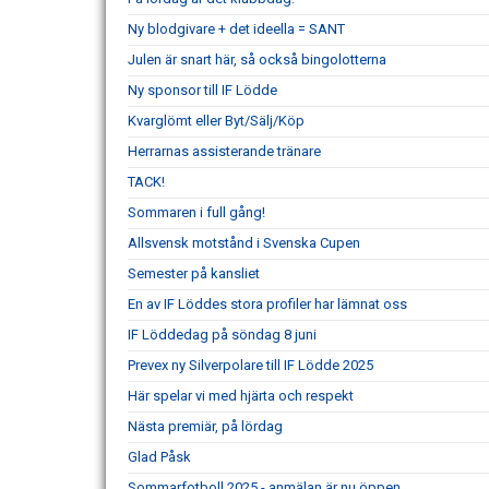
Ny blodgivare + det ideella = SANT
Julen är snart här, så också bingolotterna
Ny sponsor till IF Lödde
Kvarglömt eller Byt/Sälj/Köp
Herrarnas assisterande tränare
TACK!
Sommaren i full gång!
Allsvensk motstånd i Svenska Cupen
Semester på kansliet
En av IF Löddes stora profiler har lämnat oss
IF Löddedag på söndag 8 juni
Prevex ny Silverpolare till IF Lödde 2025
Här spelar vi med hjärta och respekt
Nästa premiär, på lördag
Glad Påsk
Sommarfotboll 2025 - anmälan är nu öppen