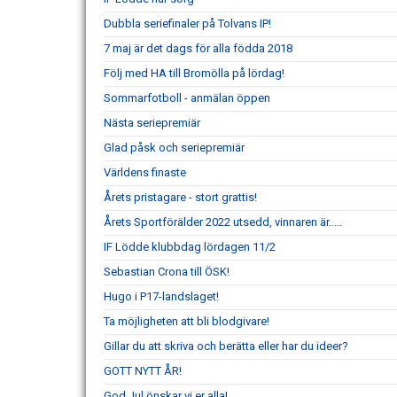
Dubbla seriefinaler på Tolvans IP!
7 maj är det dags för alla födda 2018
Följ med HA till Bromölla på lördag!
Sommarfotboll - anmälan öppen
Nästa seriepremiär
Glad påsk och seriepremiär
Världens finaste
Årets pristagare - stort grattis!
Årets Sportförälder 2022 utsedd, vinnaren är.....
IF Lödde klubbdag lördagen 11/2
Sebastian Crona till ÖSK!
Hugo i P17-landslaget!
Ta möjligheten att bli blodgivare!
Gillar du att skriva och berätta eller har du ideer?
GOTT NYTT ÅR!
God Jul önskar vi er alla!