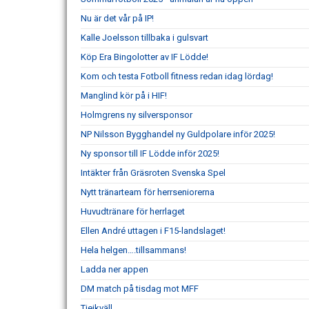
Nu är det vår på IP!
Kalle Joelsson tillbaka i gulsvart
Köp Era Bingolotter av IF Lödde!
Kom och testa Fotboll fitness redan idag lördag!
Manglind kör på i HIF!
Holmgrens ny silversponsor
NP Nilsson Bygghandel ny Guldpolare inför 2025!
Ny sponsor till IF Lödde inför 2025!
Intäkter från Gräsroten Svenska Spel
Nytt tränarteam för herrseniorerna
Huvudtränare för herrlaget
Ellen André uttagen i F15-landslaget!
Hela helgen….tillsammans!
Ladda ner appen
DM match på tisdag mot MFF
Tjejkväll