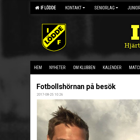
IF LÖDDE
KONTAKT
SENIORLAG
JUNIO
Hjär
HEM
NYHETER
OM KLUBBEN
KALENDER
MATC
Fotbollshörnan på besök
2017-08-25 10:26