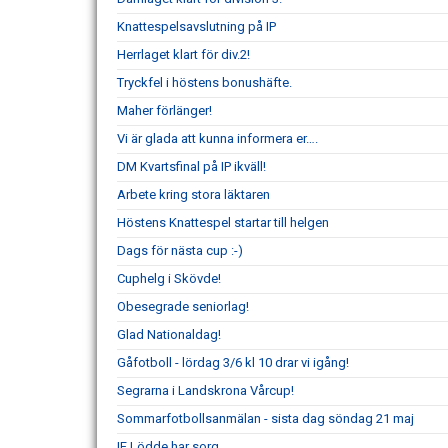
Knattespelsavslutning på IP
Herrlaget klart för div.2!
Tryckfel i höstens bonushäfte.
Maher förlänger!
Vi är glada att kunna informera er….
DM Kvartsfinal på IP ikväll!
Arbete kring stora läktaren
Höstens Knattespel startar till helgen
Dags för nästa cup :-)
Cuphelg i Skövde!
Obesegrade seniorlag!
Glad Nationaldag!
Gåfotboll - lördag 3/6 kl 10 drar vi igång!
Segrarna i Landskrona Vårcup!
Sommarfotbollsanmälan - sista dag söndag 21 maj
IF Lödde har sorg