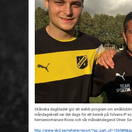
Skånska dagbladet gör ett webb-program om småklubbsfo
måndagskväll var det dags för ett besök på Tolvans IP som 
herrseniortränare Rossi och vår målvaktslegend Oliver. Se 
http://www.skd.se/nyheter/sport/?yp_part_id=136589&