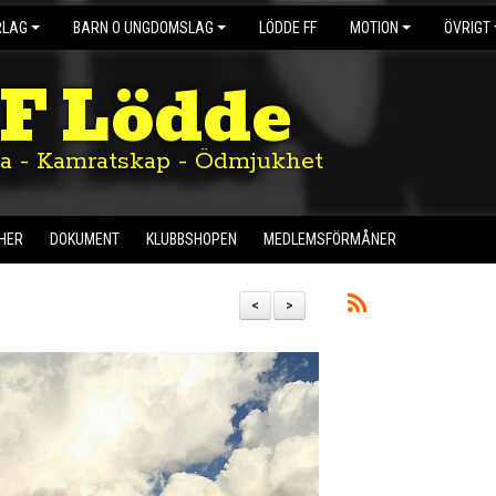
RLAG
BARN O UNGDOMSLAG
LÖDDE FF
MOTION
ÖVRIGT
IF Lödde
ta - Kamratskap - Ödmjukhet
HER
DOKUMENT
KLUBBSHOPEN
MEDLEMSFÖRMÅNER
<
>