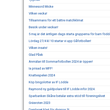
Minnesord Micke
Vilken vecka!
Tillsammans för ett bättre matchklimat
Besök under veckan!
5 maj är det äntligen dags starta grupperna för barn född
Lördag 27/4 kl 10 startar vi upp Gåfotbollen!
Vilken insats!
Glad Påsk
Anmälan till Sommarfotbollen 2024 är öppen!
Ia prisad av MFF!
Knattespelen 2024
Köp bingolotter av IF Lödde
Raymond ny guldpolare till IF Lödde inför 2024.
Sparbanken Skåne betalar extra stöd till föreningslivet
Gräsroten 2023
Damlaget klart för division 3!