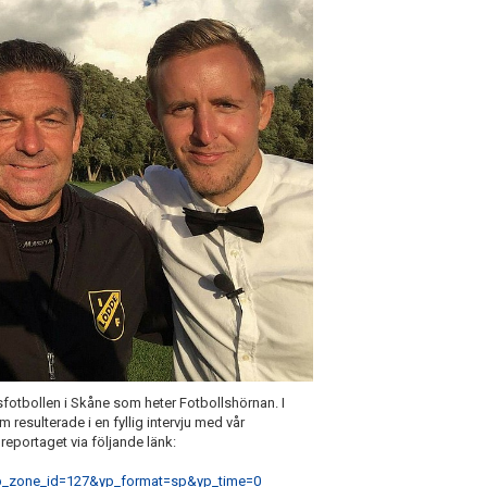
tbollen i Skåne som heter Fotbollshörnan. I
resulterade i en fyllig intervju med vår
reportaget via följande länk:
yp_zone_id=127&yp_format=sp&yp_time=0