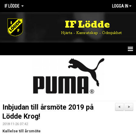
IF LÖDDE
LOGGA IN
IF Lödde
Hjärta - Kamratskap - Ödmjukhet
HEM
NYHETER
OM KLUBBEN
KALENDER
Inbjudan till årsmöte 2019 på
<
>
MATCHER
Lödde Krog!
2018-11-26 07:42
DOKUMENT
Kallelse till årsmöte