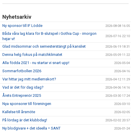
Nyhetsarkiv
Ny sponsor till IF Lödde
2026-08-08 16:05
Båda våra lag klara för B-slutspel i Gothia Cup - imorgon
2026-07-16 22:10
hejar vi!
Glad midsommar och semesterstängt på kansliet
2026-06-19 18:31
Denna helg fokus på matchklimatet
2026-05-09 11:22
Alla födda 2021 - nu startar vi snart upp!
2026-05-04
Sommarfotbollen 2026
2026-04-16
Var hittar jag mitt medlemskort?
2026-04-12 11:29
Vad är det för dag idag?
2026-04-06 14:16
Årets Entreprenör 2025
2026-03-30 17:24
Nya sponsorer till föreningen
2026-03-10
Kallelse till årsmöte
2026-02-05
På lördag är det klubbdag!
2026-02-02 20:57
Ny blodgivare + det ideella = SANT
2026-01-24