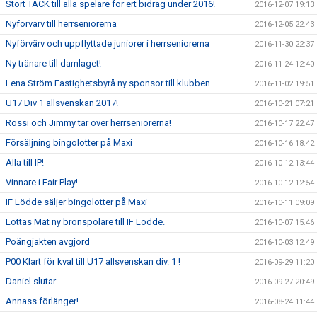
Stort TACK till alla spelare för ert bidrag under 2016!
2016-12-07 19:13
Nyförvärv till herrseniorerna
2016-12-05 22:43
Nyförvärv och uppflyttade juniorer i herrseniorerna
2016-11-30 22:37
Ny tränare till damlaget!
2016-11-24 12:40
Lena Ström Fastighetsbyrå ny sponsor till klubben.
2016-11-02 19:51
U17 Div 1 allsvenskan 2017!
2016-10-21 07:21
Rossi och Jimmy tar över herrseniorerna!
2016-10-17 22:47
Försäljning bingolotter på Maxi
2016-10-16 18:42
Alla till IP!
2016-10-12 13:44
Vinnare i Fair Play!
2016-10-12 12:54
IF Lödde säljer bingolotter på Maxi
2016-10-11 09:09
Lottas Mat ny bronspolare till IF Lödde.
2016-10-07 15:46
Poängjakten avgjord
2016-10-03 12:49
P00 Klart för kval till U17 allsvenskan div. 1 !
2016-09-29 11:20
Daniel slutar
2016-09-27 20:49
Annass förlänger!
2016-08-24 11:44