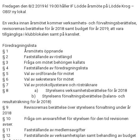
KLUBBSHOPEN
Fredagen den 8/2 2019 kl 19.00 håller IF Lödde årsmöte på Lödde Krog –
OBS! ny lokal
MEDLEMSFÖRMÅNER
En vecka innan årsmötet kommer verksamhets- och förvaltningsberättelse,
revisorernas berättelse för år 2018 samt budget för år 2019, att vara
tillgängliga i klubblokalen samt på kansliet.
Föredragningslista
§ 1 Årsmötets öppnande
§ 2 Fastställande av röstlängd
§ 3 Fråga om mötet behörigen kallats
§ 4 Fastställande av föredragningslista
§ 5 Val av ordförande för mötet
§ 6 Val av sekreterare för mötet
§ 7 Val av protokolljusterare och rösträknare
§ 8 a) Styrelsens verksamhetsberättelse för år 2018
b) Styrelsens förvaltningsberättelse (balans- och
resultaträkning för år 2018)
§ 9 Revisorernas berättelse över styrelsens förvaltning under år
2018
§ 10 Fråga om ansvarsfrihet för styrelsen för den tid revisionen
avser.
§ 11 Fastställande av medlemsavgifter
§ 12 Fastställande av verksamhetsplan samt behandling av budget