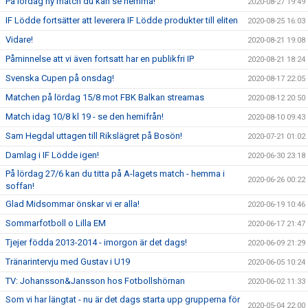
På lördag ny match du kan se hemma!
2020-08-27 19:49
IF Lödde fortsätter att leverera IF Lödde produkter till eliten
2020-08-25 16:03
Vidare!
2020-08-21 19:08
Påminnelse att vi även fortsatt har en publikfri IP
2020-08-21 18:24
Svenska Cupen på onsdag!
2020-08-17 22:05
Matchen på lördag 15/8 mot FBK Balkan streamas
2020-08-12 20:50
Match idag 10/8 kl 19 - se den hemifrån!
2020-08-10 09:43
Sam Hegdal uttagen till Rikslägret på Bosön!
2020-07-21 01:02
Damlag i IF Lödde igen!
2020-06-30 23:18
På lördag 27/6 kan du titta på A-lagets match - hemma i
2020-06-26 00:22
soffan!
Glad Midsommar önskar vi er alla!
2020-06-19 10:46
Sommarfotboll o Lilla EM
2020-06-17 21:47
Tjejer födda 2013-2014 - imorgon är det dags!
2020-06-09 21:29
Tränarintervju med Gustav i U19
2020-06-05 10:24
TV: Johansson&Jansson hos Fotbollshörnan
2020-06-02 11:33
Som vi har längtat - nu är det dags starta upp grupperna för
2020-05-04 22:00