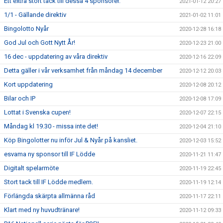
Ett extra stort tack till dessa 4 sponsorer.
2021-01-12 20:27
1/1 - Gällande direktiv
2021-01-02 11:01
Bingolotto Nyår
2020-12-28 16:18
God Jul och Gott Nytt År!
2020-12-23 21:00
16 dec - uppdatering av våra direktiv
2020-12-16 22:09
Detta gäller i vår verksamhet från måndag 14 december
2020-12-12 20:03
Kort uppdatering
2020-12-08 20:12
Bilar och IP
2020-12-08 17:09
Lottat i Svenska cupen!
2020-12-07 22:15
Måndag kl 19.30 - missa inte det!
2020-12-04 21:10
Köp Bingolotter nu inför Jul & Nyår på kansliet.
2020-12-03 15:52
esvama ny sponsor till IF Lödde
2020-11-21 11:47
Digitalt spelarmöte
2020-11-19 22:45
Stort tack till IF Lödde medlem.
2020-11-19 12:14
Förlängda skärpta allmänna råd
2020-11-17 22:11
Klart med ny huvudtränare!
2020-11-12 09:33