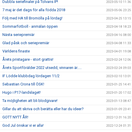
Dubbla seriefinaler på Tolvans IP!
2023-05-10 11:36
7 maj är det dags för alla födda 2018
2023-05-06 23:25
Följ med HA till Bromölla på lördag!
2023-04-25 13:15
Sommarfotboll - anmälan öppen
2023-04-18 18:23
Nästa seriepremiär
2023-04-16 08:00
Glad påsk och seriepremiär
2023-04-08 11:33
Världens finaste
2023-04-01 19:08
Årets pristagare - stort grattis!
2023-02-24 12:06
Årets Sportförälder 2022 utsedd, vinnaren är.....
2023-02-24 09:03
IF Lödde klubbdag lördagen 11/2
2023-02-10 13:01
Sebastian Crona till ÖSK!
2023-01-25 14:41
Hugo i P17-landslaget!
2023-01-20 17:02
Ta möjligheten att bli blodgivare!
2023-01-13 08:47
Gillar du att skriva och berätta eller har du ideer?
2023-01-09 23:41
GOTT NYTT ÅR!
2022-12-31 16:20
God Jul önskar vi er alla!
2022-12-24 01:31