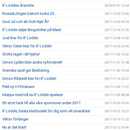
IF Löddes årsmöte
2018-01-07 12:04
Rossi&Jörgen bakom lucka 20...
2017-12-20 19:00
God Jul och ett Gott Nytt År!
2017-12-20 09:33
IF Lödde säljer Bingolotter på Maxi!
2017-12-18 21:35
Joel klar för IF Lödde
2017-12-08 15:50
Viktor Celan klar för IF Lödde!
2017-12-05 22:40
Stötta laget i dit hjärta!
2017-11-25 15:02
Cimon Lydén blev andra nyförvärvet!
2017-11-21 21:38
Svenska spel ger återbäring.
2017-11-20 14:09
Simon Råstedt klar för IF Lödde!
2017-11-16 22:57
Pelé ny U19-tränare
2017-11-04 17:07
Interjuv med två ex IF Lödde spelare!
2017-11-03 08:08
Ett stort tack till alla våra sponsorer under 2017.
2017-10-30 10:55
IF Lödde, bästa klubbvalet för dig som vill utvecklas!
2017-10-27 10:27
Viktor förlänger
2017-10-13 11:32
Nu är det klart!
2017-10-12 10:46