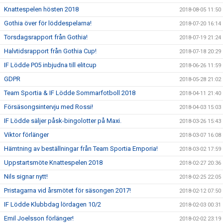
Knattespelen hösten 2018
2018-08-05 11:50
Gothia över för löddespelarna!
2018-07-20 16:14
Torsdagsrapport från Gothia!
2018-07-19 21:24
Halvtidsrapport från Gothia Cup!
2018-07-18 20:29
IF Lödde P05 inbjudna till elitcup
2018-06-26 11:59
GDPR
2018-05-28 21:02
Team Sportia & IF Lödde Sommarfotboll 2018
2018-04-11 21:40
Försäsongsintervju med Rossi!
2018-04-03 15:03
IF Lödde säljer påsk-bingolotter på Maxi.
2018-03-26 15:43
Viktor förlänger
2018-03-07 16:08
Hämtning av beställningar från Team Sportia Emporia!
2018-03-02 17:59
Uppstartsmöte Knattespelen 2018
2018-02-27 20:36
Nils signar nytt!
2018-02-25 22:05
Pristagarna vid årsmötet för säsongen 2017!
2018-02-12 07:50
IF Lödde Klubbdag lördagen 10/2
2018-02-03 00:31
Emil Joelsson förlänger!
2018-02-02 23:19