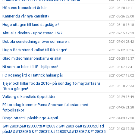
Höstens bonuskort är här
2021-08-28 14:11
Känner du vår nya kanslist?
2021-08-26 22:00
Hugo uttagen till landslagsläger!
2021-08-10 15:18
Aktuella direktiv - uppdaterad 15/7
2021-07-15 12:13
Dubbla serieledningar över sommaren!
2021-07-04 23:42
Hugo Bäckstrand kallad till Riksläger!
2021-07-02 00:26
Glad midsommar önskar vi er alla!
2021-06-25 15:37
Ni som tar bilen till IP - hjälp oss!
2021-06-07 17:41
FC Rosengård o Hattrick hälsar på!
2021-06-07 12:02
Tjejer och killar födda 2016 - på söndag 16 maj träffas vi
2021-05-10 20:33
första gången!
Valborg o kansliets öppettider
2021-04-29 18:49
På torsdag kommer Puma Shoevan fullastad med
2021-04-06 21:28
fotbollsskor
Bingolotter till påskbingo 4 april
2021-04-03 17:30
&#128035;&#128037;&#128037;&#128037;&#128035;Glad
2021-04-03 17:28
påsk! &#128035;&#128037;&#128037;&#128037;&#128035