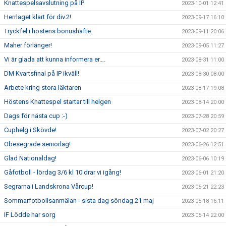
Knattespelsavslutning på IP
2023-10-01 12:41
Herrlaget klart för div.2!
2023-09-17 16:10
Tryckfel i höstens bonushäfte.
2023-09-11 20:06
Maher förlänger!
2023-09-05 11:27
Vi är glada att kunna informera er….
2023-08-31 11:00
DM Kvartsfinal på IP ikväll!
2023-08-30 08:00
Arbete kring stora läktaren
2023-08-17 19:08
Höstens Knattespel startar till helgen
2023-08-14 20:00
Dags för nästa cup :-)
2023-07-28 20:59
Cuphelg i Skövde!
2023-07-02 20:27
Obesegrade seniorlag!
2023-06-26 12:51
Glad Nationaldag!
2023-06-06 10:19
Gåfotboll - lördag 3/6 kl 10 drar vi igång!
2023-06-01 21:20
Segrarna i Landskrona Vårcup!
2023-05-21 22:23
Sommarfotbollsanmälan - sista dag söndag 21 maj
2023-05-18 16:11
IF Lödde har sorg
2023-05-14 22:00