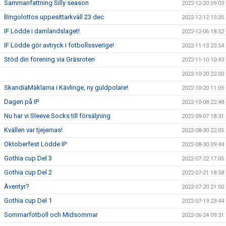
Sammanfattning Silly season
2022-12-20 09:03
Bingolottos uppesittarkväll 23 dec
2022-12-12 15:35
IF Lödde i damlandslaget!
2022-12-06 18:52
IF Lödde gör avtryck i fotbollssverige!
2022-11-13 23:54
Stöd din förening via Gräsroten
2022-11-10 10:43
2022-10-20 22:00
SkandiaMäklarna i Kävlinge, ny guldpolare!
2022-10-20 11:05
Dagen på IP
2022-10-08 22:48
Nu har vi Sleeve Socks till försäljning
2022-09-07 18:31
Kvällen var tjejernas!
2022-08-30 22:05
Oktoberfest Lödde IP
2022-08-30 09:44
Gothia cup Del 3
2022-07-22 17:05
Gothia cup Del 2
2022-07-21 18:58
Äventyr?
2022-07-20 21:00
Gothia cup Del 1
2022-07-19 23:44
Sommarfotboll och Midsommar
2022-06-24 09:31