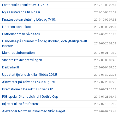
Fantastiska resultat av U17/19!
2017-10-08 20:51
Ny assisterande till Rossi
2017-10-05 23:02
Knattespelsavslutning Lördag 7/10!
2017-10-02 07:34
Höstens bonuskort
2017-09-05 21:31
Fotbollshörnan på besök
2017-08-25 10:26
Händelse på IP under måndagskvällen, och ytterligare ett
2017-08-25 09:39
inbrott!
Marknadsinformation
2017-08-21 10:30
Vinnare i trixningstävlingen.
2017-08-08 09:46
Derbydax!!!
2017-08-04 07:30
Uppstart tjejer och killar födda 2012!
2017-07-30 20:05
Aktiviteter på Tolvans IP 4-5 augusti
2017-07-28 00:26
Internationellt besök till Tolvans IP
2017-07-21 16:23
P03 spelar åttondelsfinal i Gothia Cup
2017-07-21 01:49
Biljetter till 75 års festen!
2017-07-13 10:12
Alexander Norrman i final med Skånelaget
2017-07-07 17:41