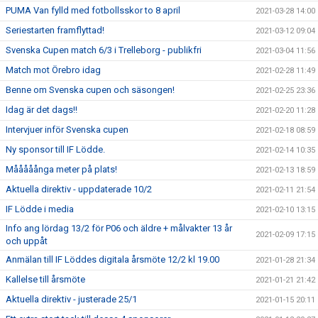
PUMA Van fylld med fotbollsskor to 8 april
2021-03-28 14:00
Seriestarten framflyttad!
2021-03-12 09:04
Svenska Cupen match 6/3 i Trelleborg - publikfri
2021-03-04 11:56
Match mot Örebro idag
2021-02-28 11:49
Benne om Svenska cupen och säsongen!
2021-02-25 23:36
Idag är det dags!!
2021-02-20 11:28
Intervjuer inför Svenska cupen
2021-02-18 08:59
Ny sponsor till IF Lödde.
2021-02-14 10:35
Mååååånga meter på plats!
2021-02-13 18:59
Aktuella direktiv - uppdaterade 10/2
2021-02-11 21:54
IF Lödde i media
2021-02-10 13:15
Info ang lördag 13/2 för P06 och äldre + målvakter 13 år
2021-02-09 17:15
och uppåt
Anmälan till IF Löddes digitala årsmöte 12/2 kl 19.00
2021-01-28 21:34
Kallelse till årsmöte
2021-01-21 21:42
Aktuella direktiv - justerade 25/1
2021-01-15 20:11