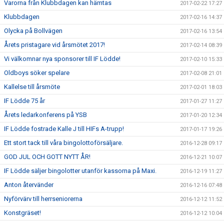
Varorna från Klubbdagen kan hämtas
2017-02-22 17:27
Klubbdagen
2017-02-16 14:37
Olycka på Bollvägen
2017-02-16 13:54
Årets pristagare vid årsmötet 2017!
2017-02-14 08:39
Vi välkomnar nya sponsorer till IF Lödde!
2017-02-10 15:33
Oldboys söker spelare
2017-02-08 21:01
Kallelse till årsmöte
2017-02-01 18:03
IF Lödde 75 år
2017-01-27 11:27
Årets ledarkonferens på YSB
2017-01-20 12:34
IF Lödde fostrade Kalle J till HIFs A-trupp!
2017-01-17 19:26
Ett stort tack till våra bingolottoförsäljare.
2016-12-28 09:17
GOD JUL OCH GOTT NYTT ÅR!
2016-12-21 10:07
IF Lödde säljer bingolotter utanför kassorna på Maxi.
2016-12-19 11:27
Anton återvänder
2016-12-16 07:48
Nyförvärv till herrseniorerna
2016-12-12 11:52
Konstgräset!
2016-12-12 10:04