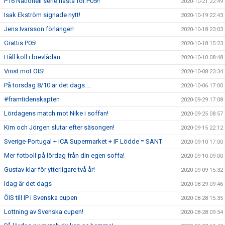
P16 Nationell serie nästa för P05!!
2020-10-21 22:49
Isak Ekström signade nytt!
2020-10-19 22:43
Jens Ivarsson förlänger!
2020-10-18 23:03
Grattis P05!
2020-10-18 15:23
Håll koll i brevlådan
2020-10-10 08:48
Vinst mot ÖIS!
2020-10-08 23:34
På torsdag 8/10 är det dags....
2020-10-06 17:00
#framtidenskapten
2020-09-29 17:08
Lördagens match mot Nike i soffan!
2020-09-25 08:57
Kim och Jörgen slutar efter säsongen!
2020-09-15 22:12
Sverige-Portugal + ICA Supermarket + IF Lödde = SANT
2020-09-10 17:00
Mer fotboll på lördag från din egen soffa!
2020-09-10 09:00
Gustav klar för ytterligare två år!
2020-09-09 15:32
Idag är det dags
2020-08-29 09:46
ÖIS till IP i Svenska cupen
2020-08-28 15:35
Lottning av Svenska cupen!
2020-08-28 09:54