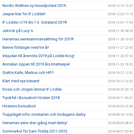
Nordic Wellnes ny Huvudpolare 2019.
2018-12-10 15:57
Jesper klar för IF Lödde!!
2018-12-02 17:13
IF Lödde i U19 div.1 S. Götaland 2019!
2018-12-01 17:54
Julrock på Lucy´s
2018-11-30 08:39
Herrarnas seriesammansättning för 2019!
2018-11-28 10:03
Benne förlänger med tre år!
2018-11-27 22:43
Inbjudan till årsmöte 2019 på Lödde Krog!
2018-11-26 07:42
Anmälan öppen till 2019 års Knattespel
2018-11-25 18:35
Grattis Kalle, Markus och HIF!!
2018-10-27 12:51
Klart med nya tränare!
2018-10-12 22:32
Rossi och Jörgen lämnar IF Lödde
2018-09-25 20:15
Tryckfel i Bonuskort Hösten 2018
2018-09-11 09:31
Höstens bonuskort
2018-09-03 22:40
Truppläget inför omstarten och lördagens derby
2018-08-10 13:42
Herrarnas serie drar igång med derby!
2018-08-09 08:47
Sommarkul för barn födda 2011-2013
2018-08-07 09:40