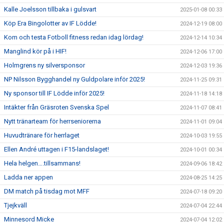
Kalle Joelsson tillbaka i gulsvart
2025-01-08 00:33
Köp Era Bingolotter av IF Lödde!
2024-12-19 08:00
Kom och testa Fotboll fitness redan idag lördag!
2024-12-14 10:34
Manglind kör på i HIF!
2024-12-06 17:00
Holmgrens ny silversponsor
2024-12-03 19:36
NP Nilsson Bygghandel ny Guldpolare inför 2025!
2024-11-25 09:31
Ny sponsor till IF Lödde inför 2025!
2024-11-18 14:18
Intäkter från Gräsroten Svenska Spel
2024-11-07 08:41
Nytt tränarteam för herrseniorerna
2024-11-01 09:04
Huvudtränare för herrlaget
2024-10-03 19:55
Ellen André uttagen i F15-landslaget!
2024-10-01 00:34
Hela helgen….tillsammans!
2024-09-06 18:42
Ladda ner appen
2024-08-25 14:25
DM match på tisdag mot MFF
2024-07-18 09:20
Tjejkväll
2024-07-04 22:44
Minnesord Micke
2024-07-04 12:02