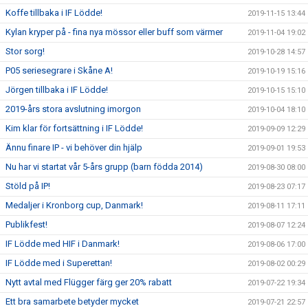
Koffe tillbaka i IF Lödde!
2019-11-15 13:44
Kylan kryper på - fina nya mössor eller buff som värmer
2019-11-04 19:02
Stor sorg!
2019-10-28 14:57
P05 seriesegrare i Skåne A!
2019-10-19 15:16
Jörgen tillbaka i IF Lödde!
2019-10-15 15:10
2019-års stora avslutning imorgon
2019-10-04 18:10
Kim klar för fortsättning i IF Lödde!
2019-09-09 12:29
Ännu finare IP - vi behöver din hjälp
2019-09-01 19:53
Nu har vi startat vår 5-års grupp (barn födda 2014)
2019-08-30 08:00
Stöld på IP!
2019-08-23 07:17
Medaljer i Kronborg cup, Danmark!
2019-08-11 17:11
Publikfest!
2019-08-07 12:24
IF Lödde med HIF i Danmark!
2019-08-06 17:00
IF Lödde med i Superettan!
2019-08-02 00:29
Nytt avtal med Flügger färg ger 20% rabatt
2019-07-22 19:34
Ett bra samarbete betyder mycket
2019-07-21 22:57