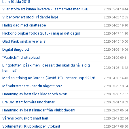
barn födda 2015
Vi är stolta att kunna leverera - i samarbete med KKB
2020-05-01 19:44
Vi behöver ert stöd i rådande läge
2020-04-28 12:55
Härlig dag med Knattespel
2020-04-26 19:10
Flickor o pojkar födda 2015 - i maj är det dags!
2020-04-17 11:10
Glad Påsk önskar vi er alla!
2020-04-10 10:00
Digital Bingolott
2020-04-09 19:06
"Publikfri" idrottsplats!
2020-04-09 09:11
Bingolotter i påsk men i dessa tider skall du hålla dig
2020-04-06 13:42
hemma?
Med anledning av Corona (Covid-19) - senast uppd 21/8
2020-04-05 14:43
Målvaktstränare - har du något tips?
2020-03-23 10:54
Hämtning av beställda kläder och skor!
2020-03-03 17:07
Bra DM start för våra ungdomar!
2020-03-01 18:02
Hämtning av beställningar från Klubbdagen!
2020-02-24 06:54
Vårens bonuskort snart här!
2020-02-19 22:34
Sortimentet i Klubbshopen utökas!
2020-02-17 08:50