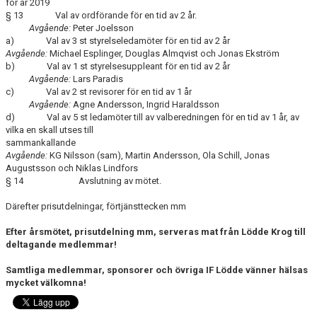
för år 2019
§ 13 Val av ordförande för en tid av 2 år.
Avgående:
Peter Joelsson
a) Val av 3 st styrelseledamöter för en tid av 2 år
Avgående:
Michael Esplinger, Douglas Almqvist och Jonas Ekström
b) Val av 1 st styrelsesuppleant för en tid av 2 år
Avgående:
Lars Paradis
c) Val av 2 st revisorer för en tid av 1 år
Avgående:
Agne Andersson, Ingrid Haraldsson
d) Val av 5 st ledamöter till av valberedningen för en tid av 1 år, av
vilka en skall utses till
sammankallande
Avgående:
KG Nilsson (sam), Martin Andersson, Ola Schill, Jonas
Augustsson och Niklas Lindfors
§ 14 Avslutning av mötet.
Därefter prisutdelningar, förtjänsttecken mm
Efter årsmötet, prisutdelning mm, serveras mat från Lödde Krog till
deltagande medlemmar!
Samtliga medlemmar, sponsorer och övriga IF Lödde vänner hälsas
mycket välkomna!