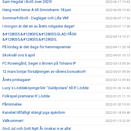
Sam Hegdal i BoIS över 2025!
2022-06-17 19:43
Häng med herrar A till Simrishamn 18 juni
2022-06-09 19:40
Sommarfotboll - Dagläger och Lilla VM!
2022-06-07 17:54
I morgon är det en av årets roligaste dagar!
2022-05-07 17:28
&#128035;&#128035;&#128035;GLAD PÅSK
2022-04-14 19:27
&#128035;&#128035;&#128035;
På lördag är det dags för hemmapremiär
2022-04-11 20:18
Skokväll ons 6 april
2022-04-01 10:13
FC Rosengård, Seger o Brown på Tolvans IP
2022-03-13 09:34
12 mars börjar försäljningen av vårens bonuskort!
2022-03-07 09:34
Årets pristagare!
2022-02-12 09:44
Lucy´s Löddeköpinge blir "Guldpolare" till IF Lödde
2022-01-26 16:44
Folkspel premierar IF Lödde
2022-01-21 11:19
Påminnelse
2022-01-20 19:55
Kansliet tillfälligt stängt pga sjukdom
2022-01-18 09:48
Välkommen!
2022-01-13 22:59
God Jul och Gott Nytt År önskar vi er alla!