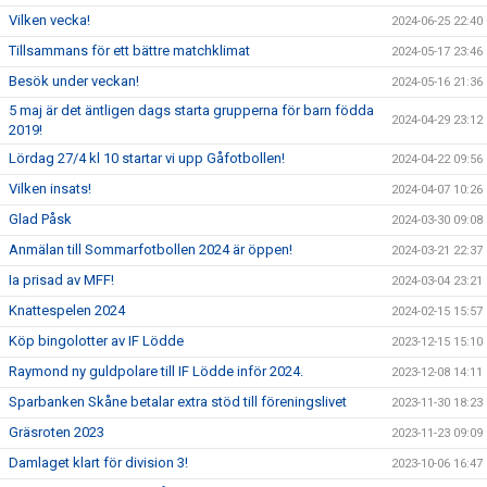
Vilken vecka!
2024-06-25 22:40
Tillsammans för ett bättre matchklimat
2024-05-17 23:46
Besök under veckan!
2024-05-16 21:36
5 maj är det äntligen dags starta grupperna för barn födda
2024-04-29 23:12
2019!
Lördag 27/4 kl 10 startar vi upp Gåfotbollen!
2024-04-22 09:56
Vilken insats!
2024-04-07 10:26
Glad Påsk
2024-03-30 09:08
Anmälan till Sommarfotbollen 2024 är öppen!
2024-03-21 22:37
Ia prisad av MFF!
2024-03-04 23:21
Knattespelen 2024
2024-02-15 15:57
Köp bingolotter av IF Lödde
2023-12-15 15:10
Raymond ny guldpolare till IF Lödde inför 2024.
2023-12-08 14:11
Sparbanken Skåne betalar extra stöd till föreningslivet
2023-11-30 18:23
Gräsroten 2023
2023-11-23 09:09
Damlaget klart för division 3!
2023-10-06 16:47