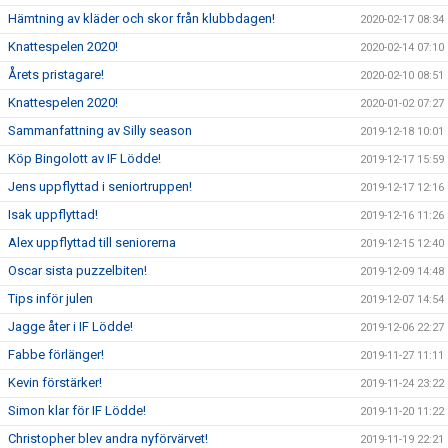
Hämtning av kläder och skor från klubbdagen!
2020-02-17 08:34
Knattespelen 2020!
2020-02-14 07:10
Årets pristagare!
2020-02-10 08:51
Knattespelen 2020!
2020-01-02 07:27
Sammanfattning av Silly season
2019-12-18 10:01
Köp Bingolott av IF Lödde!
2019-12-17 15:59
Jens uppflyttad i seniortruppen!
2019-12-17 12:16
Isak uppflyttad!
2019-12-16 11:26
Alex uppflyttad till seniorerna
2019-12-15 12:40
Oscar sista puzzelbiten!
2019-12-09 14:48
Tips inför julen
2019-12-07 14:54
Jagge åter i IF Lödde!
2019-12-06 22:27
Fabbe förlänger!
2019-11-27 11:11
Kevin förstärker!
2019-11-24 23:22
Simon klar för IF Lödde!
2019-11-20 11:22
Christopher blev andra nyförvärvet!
2019-11-19 22:21