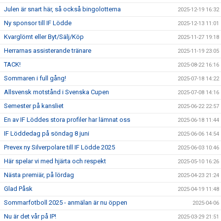
Julen är snart här, så också bingolotterna
2025-12-19 16:32
Ny sponsor till IF Lödde
2025-12-13 11:01
Kvarglömt eller Byt/Sälj/Köp
2025-11-27 19:18
Herrarnas assisterande tränare
2025-11-19 23:05
TACK!
2025-08-22 16:16
Sommaren i full gång!
2025-07-18 14:22
Allsvensk motstånd i Svenska Cupen
2025-07-08 14:16
Semester på kansliet
2025-06-22 22:57
En av IF Löddes stora profiler har lämnat oss
2025-06-18 11:44
IF Löddedag på söndag 8 juni
2025-06-06 14:54
Prevex ny Silverpolare till IF Lödde 2025
2025-06-03 10:46
Här spelar vi med hjärta och respekt
2025-05-10 16:26
Nästa premiär, på lördag
2025-04-23 21:24
Glad Påsk
2025-04-19 11:48
Sommarfotboll 2025 - anmälan är nu öppen
2025-04-06
Nu är det vår på IP!
2025-03-29 21:51