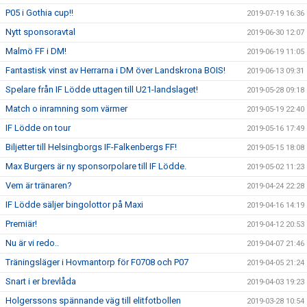
P05 i Gothia cup!!
2019-07-19 16:36
Nytt sponsoravtal
2019-06-30 12:07
Malmö FF i DM!
2019-06-19 11:05
Fantastisk vinst av Herrarna i DM över Landskrona BOIS!
2019-06-13 09:31
Spelare från IF Lödde uttagen till U21-landslaget!
2019-05-28 09:18
Match o inramning som värmer
2019-05-19 22:40
IF Lödde on tour
2019-05-16 17:49
Biljetter till Helsingborgs IF-Falkenbergs FF!
2019-05-15 18:08
Max Burgers är ny sponsorpolare till IF Lödde.
2019-05-02 11:23
Vem är tränaren?
2019-04-24 22:28
IF Lödde säljer bingolottor på Maxi
2019-04-16 14:19
Premiär!
2019-04-12 20:53
Nu är vi redo..
2019-04-07 21:46
Träningsläger i Hovmantorp för F0708 och P07
2019-04-05 21:24
Snart i er brevlåda
2019-04-03 19:23
Holgerssons spännande väg till elitfotbollen
2019-03-28 10:54