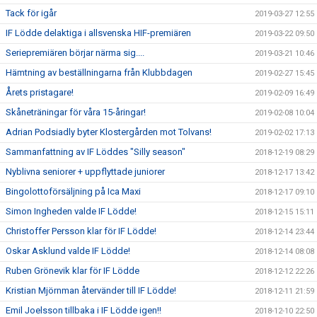
Tack för igår
2019-03-27 12:55
IF Lödde delaktiga i allsvenska HIF-premiären
2019-03-22 09:50
Seriepremiären börjar närma sig....
2019-03-21 10:46
Hämtning av beställningarna från Klubbdagen
2019-02-27 15:45
Årets pristagare!
2019-02-09 16:49
Skåneträningar för våra 15-åringar!
2019-02-08 10:04
Adrian Podsiadly byter Klostergården mot Tolvans!
2019-02-02 17:13
Sammanfattning av IF Löddes "Silly season"
2018-12-19 08:29
Nyblivna seniorer + uppflyttade juniorer
2018-12-17 13:42
Bingolottoförsäljning på Ica Maxi
2018-12-17 09:10
Simon Ingheden valde IF Lödde!
2018-12-15 15:11
Christoffer Persson klar för IF Lödde!
2018-12-14 23:44
Oskar Asklund valde IF Lödde!
2018-12-14 08:08
Ruben Grönevik klar för IF Lödde
2018-12-12 22:26
Kristian Mjörnman återvänder till IF Lödde!
2018-12-11 21:59
Emil Joelsson tillbaka i IF Lödde igen!!
2018-12-10 22:50