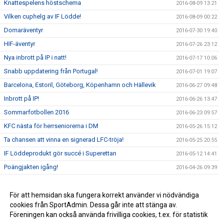
Knattespelens höstschema
2016-08-09 13:21
Vilken cuphelg av IF Lödde!
2016-08-09 00:22
Domaräventyr
2016-07-30 19:40
HIF-äventyr
2016-07-26 23:12
Nya inbrott på IP i natt!
2016-07-17 10:06
Snabb uppdatering från Portugal!
2016-07-01 19:07
Barcelona, Estoril, Göteborg, Köpenhamn och Hällevik
2016-06-27 09:48
Inbrott på IP!
2016-06-26 13:47
Sommarfotbollen 2016
2016-06-23 09:57
KFC nästa för herrseniorerna i DM
2016-05-26 15:12
Ta chansen att vinna en signerad LFC-tröja!
2016-05-25 20:55
IF Löddeprodukt gör succé i Superettan
2016-05-12 14:41
Poängjakten igång!
2016-04-26 09:39
Team Sportia Sommarfotboll 2016
2016-04-11 18:47
Nu är vi live med nya sidan!
För att hemsidan ska fungera korrekt använder vi nödvändiga
2016-04-01 06:20
cookies från SportAdmin. Dessa går inte att stänga av.
P00 vinnare i Future Cup!
2016-03-28 22:49
Föreningen kan också använda frivilliga cookies, t.ex. för statistik