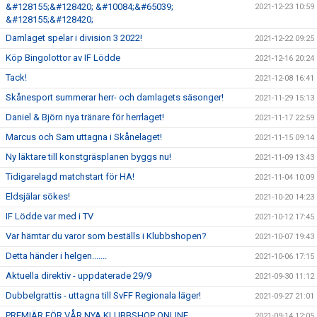
&#128155;&#128420; &#10084;&#65039;
2021-12-23 10:59
&#128155;&#128420;
Damlaget spelar i division 3 2022!
2021-12-22 09:25
Köp Bingolottor av IF Lödde
2021-12-16 20:24
Tack!
2021-12-08 16:41
Skånesport summerar herr- och damlagets säsonger!
2021-11-29 15:13
Daniel & Björn nya tränare för herrlaget!
2021-11-17 22:59
Marcus och Sam uttagna i Skånelaget!
2021-11-15 09:14
Ny läktare till konstgräsplanen byggs nu!
2021-11-09 13:43
Tidigarelagd matchstart för HA!
2021-11-04 10:09
Eldsjälar sökes!
2021-10-20 14:23
IF Lödde var med i TV
2021-10-12 17:45
Var hämtar du varor som beställs i Klubbshopen?
2021-10-07 19:43
Detta händer i helgen.......
2021-10-06 17:15
Aktuella direktiv - uppdaterade 29/9
2021-09-30 11:12
Dubbelgrattis - uttagna till SvFF Regionala läger!
2021-09-27 21:01
PREMIÄR FÖR VÅR NYA KLUBBSHOP ONLINE
2021-09-14 12:05