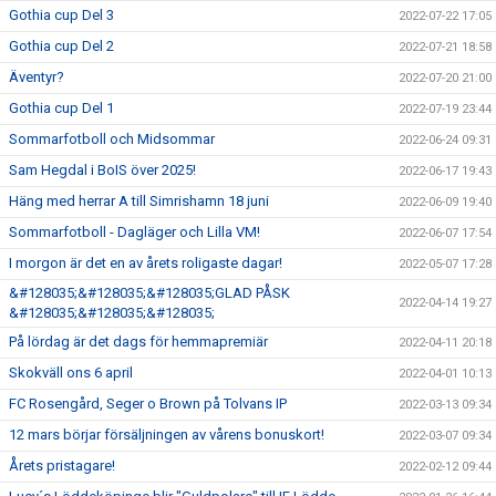
Gothia cup Del 3
2022-07-22 17:05
Gothia cup Del 2
2022-07-21 18:58
Äventyr?
2022-07-20 21:00
Gothia cup Del 1
2022-07-19 23:44
Sommarfotboll och Midsommar
2022-06-24 09:31
Sam Hegdal i BoIS över 2025!
2022-06-17 19:43
Häng med herrar A till Simrishamn 18 juni
2022-06-09 19:40
Sommarfotboll - Dagläger och Lilla VM!
2022-06-07 17:54
I morgon är det en av årets roligaste dagar!
2022-05-07 17:28
&#128035;&#128035;&#128035;GLAD PÅSK
2022-04-14 19:27
&#128035;&#128035;&#128035;
På lördag är det dags för hemmapremiär
2022-04-11 20:18
Skokväll ons 6 april
2022-04-01 10:13
FC Rosengård, Seger o Brown på Tolvans IP
2022-03-13 09:34
12 mars börjar försäljningen av vårens bonuskort!
2022-03-07 09:34
Årets pristagare!
2022-02-12 09:44