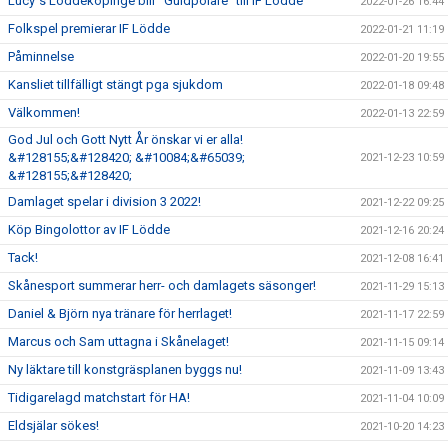
Lucy´s Löddeköpinge blir "Guldpolare" till IF Lödde
2022-01-26 16:44
Folkspel premierar IF Lödde
2022-01-21 11:19
Påminnelse
2022-01-20 19:55
Kansliet tillfälligt stängt pga sjukdom
2022-01-18 09:48
Välkommen!
2022-01-13 22:59
God Jul och Gott Nytt År önskar vi er alla!
&#128155;&#128420; &#10084;&#65039;
2021-12-23 10:59
&#128155;&#128420;
Damlaget spelar i division 3 2022!
2021-12-22 09:25
Köp Bingolottor av IF Lödde
2021-12-16 20:24
Tack!
2021-12-08 16:41
Skånesport summerar herr- och damlagets säsonger!
2021-11-29 15:13
Daniel & Björn nya tränare för herrlaget!
2021-11-17 22:59
Marcus och Sam uttagna i Skånelaget!
2021-11-15 09:14
Ny läktare till konstgräsplanen byggs nu!
2021-11-09 13:43
Tidigarelagd matchstart för HA!
2021-11-04 10:09
Eldsjälar sökes!
2021-10-20 14:23