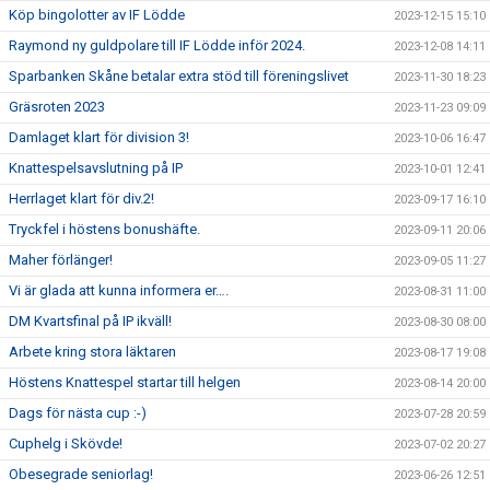
Köp bingolotter av IF Lödde
2023-12-15 15:10
Raymond ny guldpolare till IF Lödde inför 2024.
2023-12-08 14:11
Sparbanken Skåne betalar extra stöd till föreningslivet
2023-11-30 18:23
Gräsroten 2023
2023-11-23 09:09
Damlaget klart för division 3!
2023-10-06 16:47
Knattespelsavslutning på IP
2023-10-01 12:41
Herrlaget klart för div.2!
2023-09-17 16:10
Tryckfel i höstens bonushäfte.
2023-09-11 20:06
Maher förlänger!
2023-09-05 11:27
Vi är glada att kunna informera er….
2023-08-31 11:00
DM Kvartsfinal på IP ikväll!
2023-08-30 08:00
Arbete kring stora läktaren
2023-08-17 19:08
Höstens Knattespel startar till helgen
2023-08-14 20:00
Dags för nästa cup :-)
2023-07-28 20:59
Cuphelg i Skövde!
2023-07-02 20:27
Obesegrade seniorlag!
2023-06-26 12:51