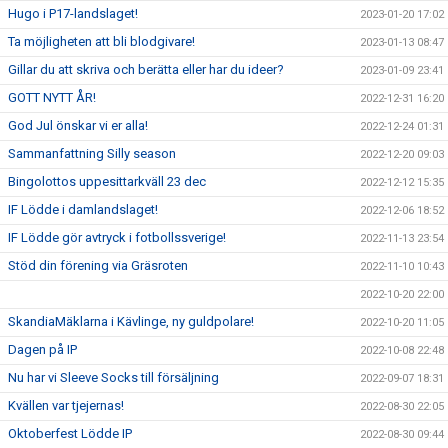
Hugo i P17-landslaget!
2023-01-20 17:02
Ta möjligheten att bli blodgivare!
2023-01-13 08:47
Gillar du att skriva och berätta eller har du ideer?
2023-01-09 23:41
GOTT NYTT ÅR!
2022-12-31 16:20
God Jul önskar vi er alla!
2022-12-24 01:31
Sammanfattning Silly season
2022-12-20 09:03
Bingolottos uppesittarkväll 23 dec
2022-12-12 15:35
IF Lödde i damlandslaget!
2022-12-06 18:52
IF Lödde gör avtryck i fotbollssverige!
2022-11-13 23:54
Stöd din förening via Gräsroten
2022-11-10 10:43
2022-10-20 22:00
SkandiaMäklarna i Kävlinge, ny guldpolare!
2022-10-20 11:05
Dagen på IP
2022-10-08 22:48
Nu har vi Sleeve Socks till försäljning
2022-09-07 18:31
Kvällen var tjejernas!
2022-08-30 22:05
Oktoberfest Lödde IP
2022-08-30 09:44