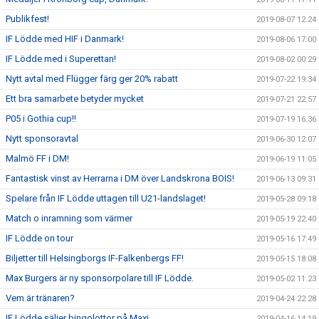
Publikfest!
2019-08-07 12:24
IF Lödde med HIF i Danmark!
2019-08-06 17:00
IF Lödde med i Superettan!
2019-08-02 00:29
Nytt avtal med Flügger färg ger 20% rabatt
2019-07-22 19:34
Ett bra samarbete betyder mycket
2019-07-21 22:57
P05 i Gothia cup!!
2019-07-19 16:36
Nytt sponsoravtal
2019-06-30 12:07
Malmö FF i DM!
2019-06-19 11:05
Fantastisk vinst av Herrarna i DM över Landskrona BOIS!
2019-06-13 09:31
Spelare från IF Lödde uttagen till U21-landslaget!
2019-05-28 09:18
Match o inramning som värmer
2019-05-19 22:40
IF Lödde on tour
2019-05-16 17:49
Biljetter till Helsingborgs IF-Falkenbergs FF!
2019-05-15 18:08
Max Burgers är ny sponsorpolare till IF Lödde.
2019-05-02 11:23
Vem är tränaren?
2019-04-24 22:28
IF Lödde säljer bingolottor på Maxi
2019-04-16 14:19