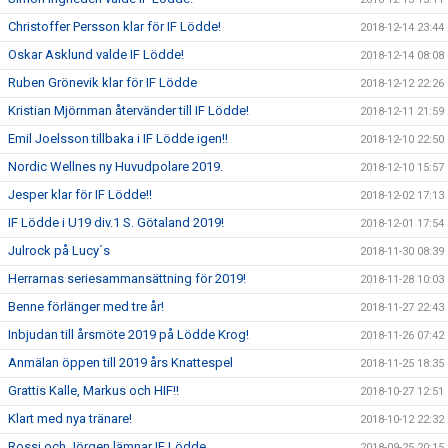
Christoffer Persson klar för IF Lödde!
2018-12-14 23:44
Oskar Asklund valde IF Lödde!
2018-12-14 08:08
Ruben Grönevik klar för IF Lödde
2018-12-12 22:26
Kristian Mjörnman återvänder till IF Lödde!
2018-12-11 21:59
Emil Joelsson tillbaka i IF Lödde igen!!
2018-12-10 22:50
Nordic Wellnes ny Huvudpolare 2019.
2018-12-10 15:57
Jesper klar för IF Lödde!!
2018-12-02 17:13
IF Lödde i U19 div.1 S. Götaland 2019!
2018-12-01 17:54
Julrock på Lucy´s
2018-11-30 08:39
Herrarnas seriesammansättning för 2019!
2018-11-28 10:03
Benne förlänger med tre år!
2018-11-27 22:43
Inbjudan till årsmöte 2019 på Lödde Krog!
2018-11-26 07:42
Anmälan öppen till 2019 års Knattespel
2018-11-25 18:35
Grattis Kalle, Markus och HIF!!
2018-10-27 12:51
Klart med nya tränare!
2018-10-12 22:32
Rossi och Jörgen lämnar IF Lödde
2018-09-25 20:15