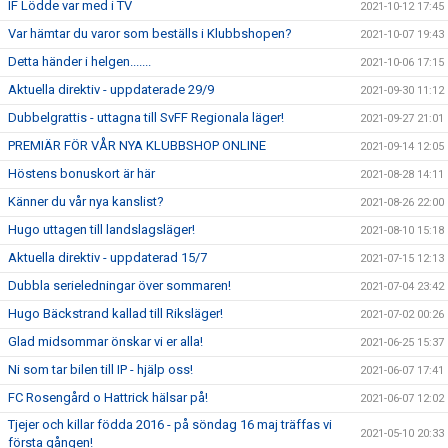
IF Lödde var med i TV
2021-10-12 17:45
Var hämtar du varor som beställs i Klubbshopen?
2021-10-07 19:43
Detta händer i helgen.......
2021-10-06 17:15
Aktuella direktiv - uppdaterade 29/9
2021-09-30 11:12
Dubbelgrattis - uttagna till SvFF Regionala läger!
2021-09-27 21:01
PREMIÄR FÖR VÅR NYA KLUBBSHOP ONLINE
2021-09-14 12:05
Höstens bonuskort är här
2021-08-28 14:11
Känner du vår nya kanslist?
2021-08-26 22:00
Hugo uttagen till landslagsläger!
2021-08-10 15:18
Aktuella direktiv - uppdaterad 15/7
2021-07-15 12:13
Dubbla serieledningar över sommaren!
2021-07-04 23:42
Hugo Bäckstrand kallad till Riksläger!
2021-07-02 00:26
Glad midsommar önskar vi er alla!
2021-06-25 15:37
Ni som tar bilen till IP - hjälp oss!
2021-06-07 17:41
FC Rosengård o Hattrick hälsar på!
2021-06-07 12:02
Tjejer och killar födda 2016 - på söndag 16 maj träffas vi
2021-05-10 20:33
första gången!