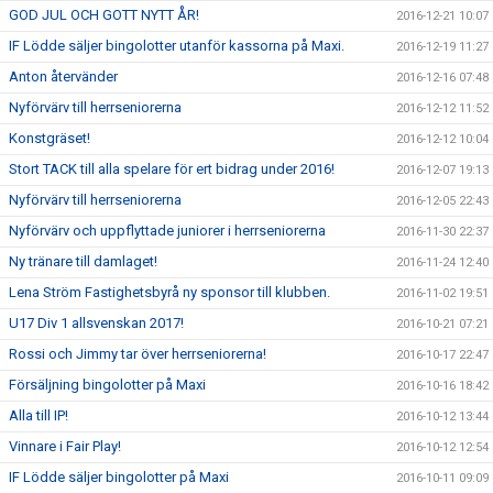
GOD JUL OCH GOTT NYTT ÅR!
2016-12-21 10:07
IF Lödde säljer bingolotter utanför kassorna på Maxi.
2016-12-19 11:27
Anton återvänder
2016-12-16 07:48
Nyförvärv till herrseniorerna
2016-12-12 11:52
Konstgräset!
2016-12-12 10:04
Stort TACK till alla spelare för ert bidrag under 2016!
2016-12-07 19:13
Nyförvärv till herrseniorerna
2016-12-05 22:43
Nyförvärv och uppflyttade juniorer i herrseniorerna
2016-11-30 22:37
Ny tränare till damlaget!
2016-11-24 12:40
Lena Ström Fastighetsbyrå ny sponsor till klubben.
2016-11-02 19:51
U17 Div 1 allsvenskan 2017!
2016-10-21 07:21
Rossi och Jimmy tar över herrseniorerna!
2016-10-17 22:47
Försäljning bingolotter på Maxi
2016-10-16 18:42
Alla till IP!
2016-10-12 13:44
Vinnare i Fair Play!
2016-10-12 12:54
IF Lödde säljer bingolotter på Maxi
2016-10-11 09:09