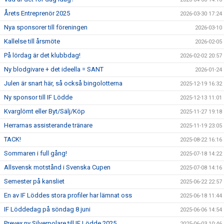
Årets Entreprenör 2025
2026-03-30 17:24
Nya sponsorer till föreningen
2026-03-10
Kallelse till årsmöte
2026-02-05
På lördag är det klubbdag!
2026-02-02 20:57
Ny blodgivare + det ideella = SANT
2026-01-24
Julen är snart här, så också bingolotterna
2025-12-19 16:32
Ny sponsor till IF Lödde
2025-12-13 11:01
Kvarglömt eller Byt/Sälj/Köp
2025-11-27 19:18
Herrarnas assisterande tränare
2025-11-19 23:05
TACK!
2025-08-22 16:16
Sommaren i full gång!
2025-07-18 14:22
Allsvensk motstånd i Svenska Cupen
2025-07-08 14:16
Semester på kansliet
2025-06-22 22:57
En av IF Löddes stora profiler har lämnat oss
2025-06-18 11:44
IF Löddedag på söndag 8 juni
2025-06-06 14:54
Prevex ny Silverpolare till IF Lödde 2025
2025-06-03 10:46