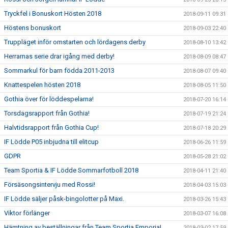
Tryckfel i Bonuskort Hösten 2018
2018-09-11 09:31
Höstens bonuskort
2018-09-03 22:40
Truppläget inför omstarten och lördagens derby
2018-08-10 13:42
Herrarnas serie drar igång med derby!
2018-08-09 08:47
Sommarkul för barn födda 2011-2013
2018-08-07 09:40
Knattespelen hösten 2018
2018-08-05 11:50
Gothia över för löddespelarna!
2018-07-20 16:14
Torsdagsrapport från Gothia!
2018-07-19 21:24
Halvtidsrapport från Gothia Cup!
2018-07-18 20:29
IF Lödde P05 inbjudna till elitcup
2018-06-26 11:59
GDPR
2018-05-28 21:02
Team Sportia & IF Lödde Sommarfotboll 2018
2018-04-11 21:40
Försäsongsintervju med Rossi!
2018-04-03 15:03
IF Lödde säljer påsk-bingolotter på Maxi.
2018-03-26 15:43
Viktor förlänger
2018-03-07 16:08
Hämtning av beställningar från Team Sportia Emporia!
2018-03-02 17:59