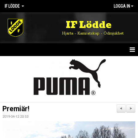
IF LÖDDE
LOGGA IN
IF Lödde
Hjärta - Kamratskap - Ödmjukhet
HEM
NYHETER
OM KLUBBEN
KALENDER
Premiär!
<
>
MATCHER
2019-04-12 20:53
DOKUMENT