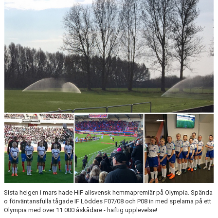
KLUBBSHOPEN
MEDLEMSFÖRMÅNER
Sista helgen i mars hade HIF allsvensk hemmapremiär på Olympia. Spända
o förväntansfulla tågade IF Löddes F07/08 och P08 in med spelarna på ett
Olympia med över 11 000 åskådare - häftig upplevelse!