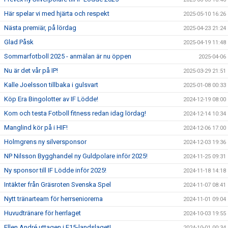
Här spelar vi med hjärta och respekt
2025-05-10 16:26
Nästa premiär, på lördag
2025-04-23 21:24
Glad Påsk
2025-04-19 11:48
Sommarfotboll 2025 - anmälan är nu öppen
2025-04-06
Nu är det vår på IP!
2025-03-29 21:51
Kalle Joelsson tillbaka i gulsvart
2025-01-08 00:33
Köp Era Bingolotter av IF Lödde!
2024-12-19 08:00
Kom och testa Fotboll fitness redan idag lördag!
2024-12-14 10:34
Manglind kör på i HIF!
2024-12-06 17:00
Holmgrens ny silversponsor
2024-12-03 19:36
NP Nilsson Bygghandel ny Guldpolare inför 2025!
2024-11-25 09:31
Ny sponsor till IF Lödde inför 2025!
2024-11-18 14:18
Intäkter från Gräsroten Svenska Spel
2024-11-07 08:41
Nytt tränarteam för herrseniorerna
2024-11-01 09:04
Huvudtränare för herrlaget
2024-10-03 19:55
Ellen André uttagen i F15-landslaget!
2024-10-01 00:34