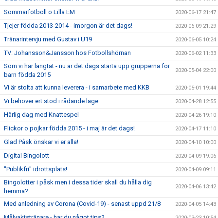
Sommarfotboll o Lilla EM
2020-06-17 21:47
Tjejer födda 2013-2014 - imorgon är det dags!
2020-06-09 21:29
Tränarintervju med Gustav i U19
2020-06-05 10:24
TV: Johansson&Jansson hos Fotbollshörnan
2020-06-02 11:33
Som vi har längtat - nu är det dags starta upp grupperna för
2020-05-04 22:00
barn födda 2015
Vi är stolta att kunna leverera - i samarbete med KKB
2020-05-01 19:44
Vi behöver ert stöd i rådande läge
2020-04-28 12:55
Härlig dag med Knattespel
2020-04-26 19:10
Flickor o pojkar födda 2015 - i maj är det dags!
2020-04-17 11:10
Glad Påsk önskar vi er alla!
2020-04-10 10:00
Digital Bingolott
2020-04-09 19:06
"Publikfri" idrottsplats!
2020-04-09 09:11
Bingolotter i påsk men i dessa tider skall du hålla dig
2020-04-06 13:42
hemma?
Med anledning av Corona (Covid-19) - senast uppd 21/8
2020-04-05 14:43
Målvaktstränare - har du något tips?
2020-03-23 10:54