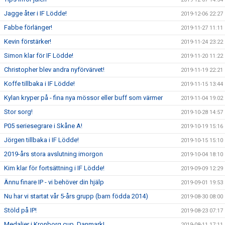
Jagge åter i IF Lödde!
2019-12-06 22:27
Fabbe förlänger!
2019-11-27 11:11
Kevin förstärker!
2019-11-24 23:22
Simon klar för IF Lödde!
2019-11-20 11:22
Christopher blev andra nyförvärvet!
2019-11-19 22:21
Koffe tillbaka i IF Lödde!
2019-11-15 13:44
Kylan kryper på - fina nya mössor eller buff som värmer
2019-11-04 19:02
Stor sorg!
2019-10-28 14:57
P05 seriesegrare i Skåne A!
2019-10-19 15:16
Jörgen tillbaka i IF Lödde!
2019-10-15 15:10
2019-års stora avslutning imorgon
2019-10-04 18:10
Kim klar för fortsättning i IF Lödde!
2019-09-09 12:29
Ännu finare IP - vi behöver din hjälp
2019-09-01 19:53
Nu har vi startat vår 5-års grupp (barn födda 2014)
2019-08-30 08:00
Stöld på IP!
2019-08-23 07:17
Medaljer i Kronborg cup, Danmark!
2019-08-11 17:11