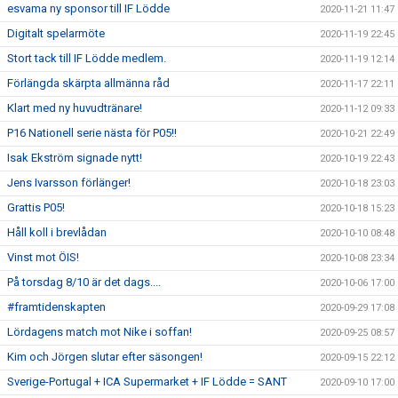
esvama ny sponsor till IF Lödde
2020-11-21 11:47
Digitalt spelarmöte
2020-11-19 22:45
Stort tack till IF Lödde medlem.
2020-11-19 12:14
Förlängda skärpta allmänna råd
2020-11-17 22:11
Klart med ny huvudtränare!
2020-11-12 09:33
P16 Nationell serie nästa för P05!!
2020-10-21 22:49
Isak Ekström signade nytt!
2020-10-19 22:43
Jens Ivarsson förlänger!
2020-10-18 23:03
Grattis P05!
2020-10-18 15:23
Håll koll i brevlådan
2020-10-10 08:48
Vinst mot ÖIS!
2020-10-08 23:34
På torsdag 8/10 är det dags....
2020-10-06 17:00
#framtidenskapten
2020-09-29 17:08
Lördagens match mot Nike i soffan!
2020-09-25 08:57
Kim och Jörgen slutar efter säsongen!
2020-09-15 22:12
Sverige-Portugal + ICA Supermarket + IF Lödde = SANT
2020-09-10 17:00