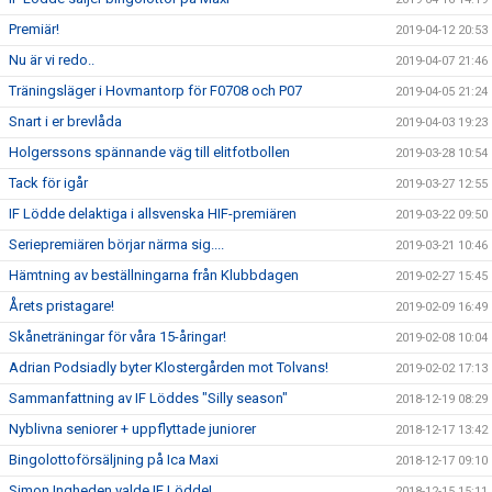
Premiär!
2019-04-12 20:53
Nu är vi redo..
2019-04-07 21:46
Träningsläger i Hovmantorp för F0708 och P07
2019-04-05 21:24
Snart i er brevlåda
2019-04-03 19:23
Holgerssons spännande väg till elitfotbollen
2019-03-28 10:54
Tack för igår
2019-03-27 12:55
IF Lödde delaktiga i allsvenska HIF-premiären
2019-03-22 09:50
Seriepremiären börjar närma sig....
2019-03-21 10:46
Hämtning av beställningarna från Klubbdagen
2019-02-27 15:45
Årets pristagare!
2019-02-09 16:49
Skåneträningar för våra 15-åringar!
2019-02-08 10:04
Adrian Podsiadly byter Klostergården mot Tolvans!
2019-02-02 17:13
Sammanfattning av IF Löddes "Silly season"
2018-12-19 08:29
Nyblivna seniorer + uppflyttade juniorer
2018-12-17 13:42
Bingolottoförsäljning på Ica Maxi
2018-12-17 09:10
Simon Ingheden valde IF Lödde!
2018-12-15 15:11