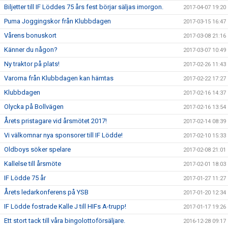
Biljetter till IF Löddes 75 års fest börjar säljas imorgon.
2017-04-07 19:20
Puma Joggingskor från Klubbdagen
2017-03-15 16:47
Vårens bonuskort
2017-03-08 21:16
Känner du någon?
2017-03-07 10:49
Ny traktor på plats!
2017-02-26 11:43
Varorna från Klubbdagen kan hämtas
2017-02-22 17:27
Klubbdagen
2017-02-16 14:37
Olycka på Bollvägen
2017-02-16 13:54
Årets pristagare vid årsmötet 2017!
2017-02-14 08:39
Vi välkomnar nya sponsorer till IF Lödde!
2017-02-10 15:33
Oldboys söker spelare
2017-02-08 21:01
Kallelse till årsmöte
2017-02-01 18:03
IF Lödde 75 år
2017-01-27 11:27
Årets ledarkonferens på YSB
2017-01-20 12:34
IF Lödde fostrade Kalle J till HIFs A-trupp!
2017-01-17 19:26
Ett stort tack till våra bingolottoförsäljare.
2016-12-28 09:17