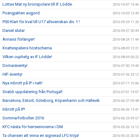
Lottas Mat ny bronspolare till IF Lödde.
2016-10-07 15:46
Poängjakten avgjord
2016-10-03 12:49
P00 Klart för kval till U17 allsvenskan div. 1 !
2016-09-29 11:20
Daniel slutar
2016-09-27 20:49
Annass förlänger!
2016-08-24 11:44
Knattespelens höstschema
2016-08-09 13:21
Vilken cuphelg av IF Lödde!
2016-08-09 00:22
Domaräventyr
2016-07-30 19:40
HIF-äventyr
2016-07-26 23:12
Nya inbrott på IP i natt!
2016-07-17 10:06
Snabb uppdatering från Portugal!
2016-07-01 19:07
Barcelona, Estoril, Göteborg, Köpenhamn och Hällevik
2016-06-27 09:48
Inbrott på IP!
2016-06-26 13:47
Sommarfotbollen 2016
2016-06-23 09:57
KFC nästa för herrseniorerna i DM
2016-05-26 15:12
Ta chansen att vinna en signerad LFC-tröja!
2016-05-25 20:55