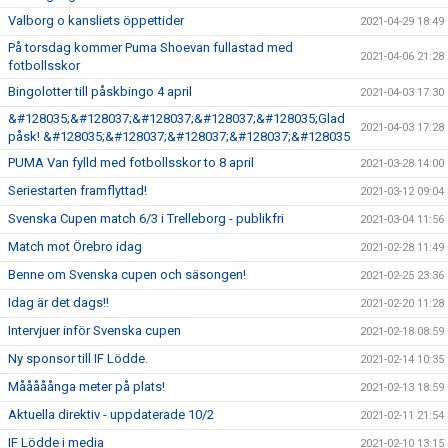
Valborg o kansliets öppettider
2021-04-29 18:49
På torsdag kommer Puma Shoevan fullastad med
2021-04-06 21:28
fotbollsskor
Bingolotter till påskbingo 4 april
2021-04-03 17:30
&#128035;&#128037;&#128037;&#128037;&#128035;Glad
2021-04-03 17:28
påsk! &#128035;&#128037;&#128037;&#128037;&#128035
PUMA Van fylld med fotbollsskor to 8 april
2021-03-28 14:00
Seriestarten framflyttad!
2021-03-12 09:04
Svenska Cupen match 6/3 i Trelleborg - publikfri
2021-03-04 11:56
Match mot Örebro idag
2021-02-28 11:49
Benne om Svenska cupen och säsongen!
2021-02-25 23:36
Idag är det dags!!
2021-02-20 11:28
Intervjuer inför Svenska cupen
2021-02-18 08:59
Ny sponsor till IF Lödde.
2021-02-14 10:35
Mååååånga meter på plats!
2021-02-13 18:59
Aktuella direktiv - uppdaterade 10/2
2021-02-11 21:54
IF Lödde i media
2021-02-10 13:15