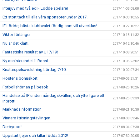
Interjuv med två ex IF Lödde spelare!
2017-11-03 08:08
Ett stort tack till alla våra sponsorer under 2017.
2017-10-30 10:55
IF Lödde, bästa klubbvalet för dig som vill utvecklas!
2017-10-27 10:27
Viktor förlänger
2017-10-13 11:32
Nu är det klart!
2017-10-12 10:46
Fantastiska resultat av U17/19!
2017-10-08 20:51
Ny assisterande till Rossi
2017-10-05 23:02
Knattespelsavslutning Lördag 7/10!
2017-10-02 07:34
Höstens bonuskort
2017-09-05 21:31
Fotbollshörnan på besök
2017-08-25 10:26
Händelse på IP under måndagskvällen, och ytterligare ett
2017-08-25 09:39
inbrott!
Marknadsinformation
2017-08-21 10:30
Vinnare i trixningstävlingen.
2017-08-08 09:46
Derbydax!!!
2017-08-04 07:30
Uppstart tjejer och killar födda 2012!
2017-07-30 20:05