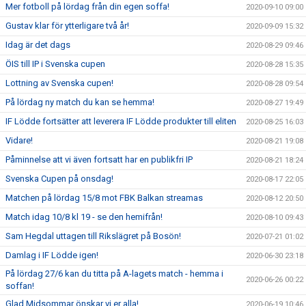
Mer fotboll på lördag från din egen soffa!
2020-09-10 09:00
Gustav klar för ytterligare två år!
2020-09-09 15:32
Idag är det dags
2020-08-29 09:46
ÖIS till IP i Svenska cupen
2020-08-28 15:35
Lottning av Svenska cupen!
2020-08-28 09:54
På lördag ny match du kan se hemma!
2020-08-27 19:49
IF Lödde fortsätter att leverera IF Lödde produkter till eliten
2020-08-25 16:03
Vidare!
2020-08-21 19:08
Påminnelse att vi även fortsatt har en publikfri IP
2020-08-21 18:24
Svenska Cupen på onsdag!
2020-08-17 22:05
Matchen på lördag 15/8 mot FBK Balkan streamas
2020-08-12 20:50
Match idag 10/8 kl 19 - se den hemifrån!
2020-08-10 09:43
Sam Hegdal uttagen till Rikslägret på Bosön!
2020-07-21 01:02
Damlag i IF Lödde igen!
2020-06-30 23:18
På lördag 27/6 kan du titta på A-lagets match - hemma i
2020-06-26 00:22
soffan!
Glad Midsommar önskar vi er alla!
2020-06-19 10:46