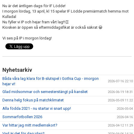
Nu är det äntligen dags för IF Lödde!
I morgon lördag, 13 april, kl 15 spelar IF Lödde premiärmatch hemma mot
Kulladal
Nu fyller vi IP och hejar fram vårt lag!!👏
Kiosken är öppen så eftermiddagsfikat är också säkrat 😀
Vi ses på IP i morgon lördag!
Nyhetsarkiv
Båda våra lag klara för B-slutspel i Gothia Cup - imorgon
2026-07-16 22:10
hejar vi!
Glad midsommar och semesterstängt på kansliet
2026-06-19 18:31
Denna helg fokus på matchklimatet
2026-05-09 11:22
Alla födda 2021 - nu startar vi snart upp!
2026-05-04
Sommarfotbollen 2026
2026-04-16
Var hittar jag mitt medlemskort?
2026-04-12 11:29
Vad är det för dag idag?
2026-04-06 14:16