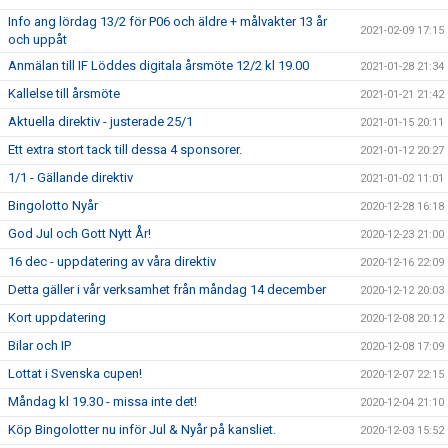
Info ang lördag 13/2 för P06 och äldre + målvakter 13 år
2021-02-09 17:15
och uppåt
Anmälan till IF Löddes digitala årsmöte 12/2 kl 19.00
2021-01-28 21:34
Kallelse till årsmöte
2021-01-21 21:42
Aktuella direktiv - justerade 25/1
2021-01-15 20:11
Ett extra stort tack till dessa 4 sponsorer.
2021-01-12 20:27
1/1 - Gällande direktiv
2021-01-02 11:01
Bingolotto Nyår
2020-12-28 16:18
God Jul och Gott Nytt År!
2020-12-23 21:00
16 dec - uppdatering av våra direktiv
2020-12-16 22:09
Detta gäller i vår verksamhet från måndag 14 december
2020-12-12 20:03
Kort uppdatering
2020-12-08 20:12
Bilar och IP
2020-12-08 17:09
Lottat i Svenska cupen!
2020-12-07 22:15
Måndag kl 19.30 - missa inte det!
2020-12-04 21:10
Köp Bingolotter nu inför Jul & Nyår på kansliet.
2020-12-03 15:52