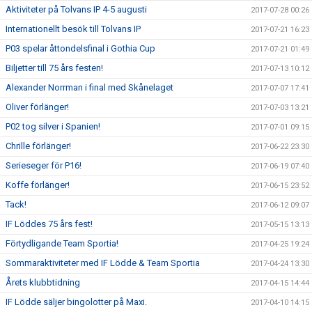
Aktiviteter på Tolvans IP 4-5 augusti
2017-07-28 00:26
Internationellt besök till Tolvans IP
2017-07-21 16:23
P03 spelar åttondelsfinal i Gothia Cup
2017-07-21 01:49
Biljetter till 75 års festen!
2017-07-13 10:12
Alexander Norrman i final med Skånelaget
2017-07-07 17:41
Oliver förlänger!
2017-07-03 13:21
P02 tog silver i Spanien!
2017-07-01 09:15
Chrille förlänger!
2017-06-22 23:30
Serieseger för P16!
2017-06-19 07:40
Koffe förlänger!
2017-06-15 23:52
Tack!
2017-06-12 09:07
IF Löddes 75 års fest!
2017-05-15 13:13
Förtydligande Team Sportia!
2017-04-25 19:24
Sommaraktiviteter med IF Lödde & Team Sportia
2017-04-24 13:30
Årets klubbtidning
2017-04-15 14:44
IF Lödde säljer bingolotter på Maxi.
2017-04-10 14:15