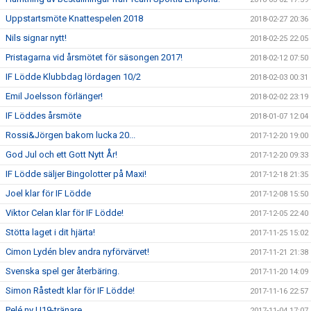
Uppstartsmöte Knattespelen 2018
2018-02-27 20:36
Nils signar nytt!
2018-02-25 22:05
Pristagarna vid årsmötet för säsongen 2017!
2018-02-12 07:50
IF Lödde Klubbdag lördagen 10/2
2018-02-03 00:31
Emil Joelsson förlänger!
2018-02-02 23:19
IF Löddes årsmöte
2018-01-07 12:04
Rossi&Jörgen bakom lucka 20...
2017-12-20 19:00
God Jul och ett Gott Nytt År!
2017-12-20 09:33
IF Lödde säljer Bingolotter på Maxi!
2017-12-18 21:35
Joel klar för IF Lödde
2017-12-08 15:50
Viktor Celan klar för IF Lödde!
2017-12-05 22:40
Stötta laget i dit hjärta!
2017-11-25 15:02
Cimon Lydén blev andra nyförvärvet!
2017-11-21 21:38
Svenska spel ger återbäring.
2017-11-20 14:09
Simon Råstedt klar för IF Lödde!
2017-11-16 22:57
Pelé ny U19-tränare
2017-11-04 17:07