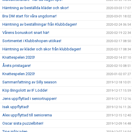
Hämtning av beställda kläder och skor!
2020-03-03 17:07
Bra DM start för våra ungdomar!
2020-03-01 18:02
Hämtning av beställningar från Klubbdagen!
2020-02-24 06:54
Vårens bonuskort snart här!
2020-02-19 22:34
Sortimentet i Klubbshopen utökas!
2020-02-17 08:50
Hämtning av kläder och skor från klubbdagen!
2020-02-17 08:34
Knattespelen 2020!
2020-02-14 07:10
Årets pristagare!
2020-02-10 08:51
Knattespelen 2020!
2020-01-02 07:27
Sammanfattning av Silly season
2019-12-18 10:01
Köp Bingolott av IF Lödde!
2019-12-17 15:59
Jens uppflyttad i seniortruppen!
2019-12-17 12:16
Isak uppflyttad!
2019-12-16 11:26
Alex uppflyttad till seniorerna
2019-12-15 12:40
Oscar sista puzzelbiten!
2019-12-09 14:48
Tips inför julen
2019-12-07 14:54