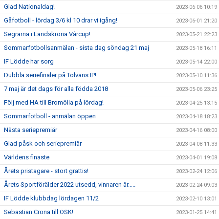
Glad Nationaldag!
2023-06-06 10:19
Gåfotboll - lördag 3/6 kl 10 drar vi igång!
2023-06-01 21:20
Segrarna i Landskrona Vårcup!
2023-05-21 22:23
Sommarfotbollsanmälan - sista dag söndag 21 maj
2023-05-18 16:11
IF Lödde har sorg
2023-05-14 22:00
Dubbla seriefinaler på Tolvans IP!
2023-05-10 11:36
7 maj är det dags för alla födda 2018
2023-05-06 23:25
Följ med HA till Bromölla på lördag!
2023-04-25 13:15
Sommarfotboll - anmälan öppen
2023-04-18 18:23
Nästa seriepremiär
2023-04-16 08:00
Glad påsk och seriepremiär
2023-04-08 11:33
Världens finaste
2023-04-01 19:08
Årets pristagare - stort grattis!
2023-02-24 12:06
Årets Sportförälder 2022 utsedd, vinnaren är.....
2023-02-24 09:03
IF Lödde klubbdag lördagen 11/2
2023-02-10 13:01
Sebastian Crona till ÖSK!
2023-01-25 14:41