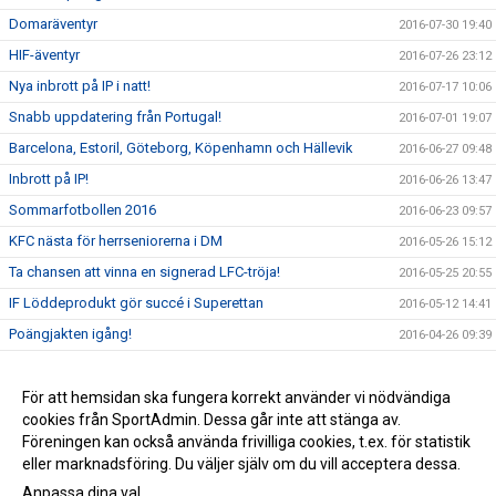
Domaräventyr
2016-07-30 19:40
HIF-äventyr
2016-07-26 23:12
Nya inbrott på IP i natt!
2016-07-17 10:06
Snabb uppdatering från Portugal!
2016-07-01 19:07
Barcelona, Estoril, Göteborg, Köpenhamn och Hällevik
2016-06-27 09:48
Inbrott på IP!
2016-06-26 13:47
Sommarfotbollen 2016
2016-06-23 09:57
KFC nästa för herrseniorerna i DM
2016-05-26 15:12
Ta chansen att vinna en signerad LFC-tröja!
2016-05-25 20:55
IF Löddeprodukt gör succé i Superettan
2016-05-12 14:41
Poängjakten igång!
2016-04-26 09:39
Team Sportia Sommarfotboll 2016
2016-04-11 18:47
Nu är vi live med nya sidan!
För att hemsidan ska fungera korrekt använder vi nödvändiga
2016-04-01 06:20
cookies från SportAdmin. Dessa går inte att stänga av.
P00 vinnare i Future Cup!
2016-03-28 22:49
Föreningen kan också använda frivilliga cookies, t.ex. för statistik
eller marknadsföring. Du väljer själv om du vill acceptera dessa.
Anpassa dina val