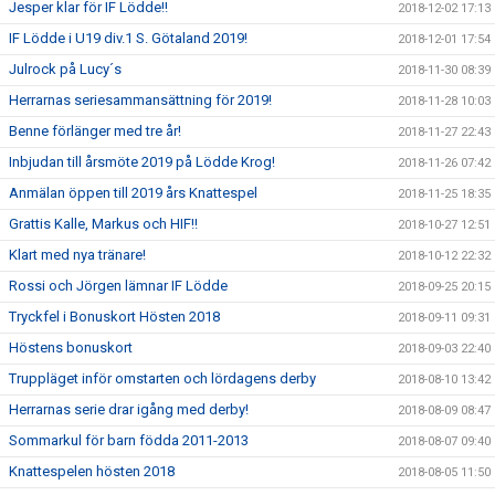
Jesper klar för IF Lödde!!
2018-12-02 17:13
IF Lödde i U19 div.1 S. Götaland 2019!
2018-12-01 17:54
Julrock på Lucy´s
2018-11-30 08:39
Herrarnas seriesammansättning för 2019!
2018-11-28 10:03
Benne förlänger med tre år!
2018-11-27 22:43
Inbjudan till årsmöte 2019 på Lödde Krog!
2018-11-26 07:42
Anmälan öppen till 2019 års Knattespel
2018-11-25 18:35
Grattis Kalle, Markus och HIF!!
2018-10-27 12:51
Klart med nya tränare!
2018-10-12 22:32
Rossi och Jörgen lämnar IF Lödde
2018-09-25 20:15
Tryckfel i Bonuskort Hösten 2018
2018-09-11 09:31
Höstens bonuskort
2018-09-03 22:40
Truppläget inför omstarten och lördagens derby
2018-08-10 13:42
Herrarnas serie drar igång med derby!
2018-08-09 08:47
Sommarkul för barn födda 2011-2013
2018-08-07 09:40
Knattespelen hösten 2018
2018-08-05 11:50