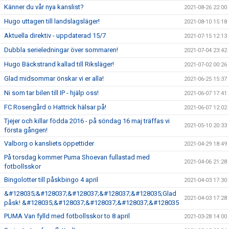
Känner du vår nya kanslist?
2021-08-26 22:00
Hugo uttagen till landslagsläger!
2021-08-10 15:18
Aktuella direktiv - uppdaterad 15/7
2021-07-15 12:13
Dubbla serieledningar över sommaren!
2021-07-04 23:42
Hugo Bäckstrand kallad till Riksläger!
2021-07-02 00:26
Glad midsommar önskar vi er alla!
2021-06-25 15:37
Ni som tar bilen till IP - hjälp oss!
2021-06-07 17:41
FC Rosengård o Hattrick hälsar på!
2021-06-07 12:02
Tjejer och killar födda 2016 - på söndag 16 maj träffas vi
2021-05-10 20:33
första gången!
Valborg o kansliets öppettider
2021-04-29 18:49
På torsdag kommer Puma Shoevan fullastad med
2021-04-06 21:28
fotbollsskor
Bingolotter till påskbingo 4 april
2021-04-03 17:30
&#128035;&#128037;&#128037;&#128037;&#128035;Glad
2021-04-03 17:28
påsk! &#128035;&#128037;&#128037;&#128037;&#128035
PUMA Van fylld med fotbollsskor to 8 april
2021-03-28 14:00