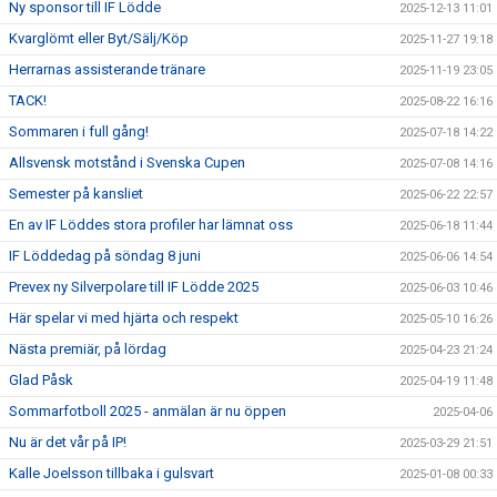
Ny sponsor till IF Lödde
2025-12-13 11:01
Kvarglömt eller Byt/Sälj/Köp
2025-11-27 19:18
Herrarnas assisterande tränare
2025-11-19 23:05
TACK!
2025-08-22 16:16
Sommaren i full gång!
2025-07-18 14:22
Allsvensk motstånd i Svenska Cupen
2025-07-08 14:16
Semester på kansliet
2025-06-22 22:57
En av IF Löddes stora profiler har lämnat oss
2025-06-18 11:44
IF Löddedag på söndag 8 juni
2025-06-06 14:54
Prevex ny Silverpolare till IF Lödde 2025
2025-06-03 10:46
Här spelar vi med hjärta och respekt
2025-05-10 16:26
Nästa premiär, på lördag
2025-04-23 21:24
Glad Påsk
2025-04-19 11:48
Sommarfotboll 2025 - anmälan är nu öppen
2025-04-06
Nu är det vår på IP!
2025-03-29 21:51
Kalle Joelsson tillbaka i gulsvart
2025-01-08 00:33