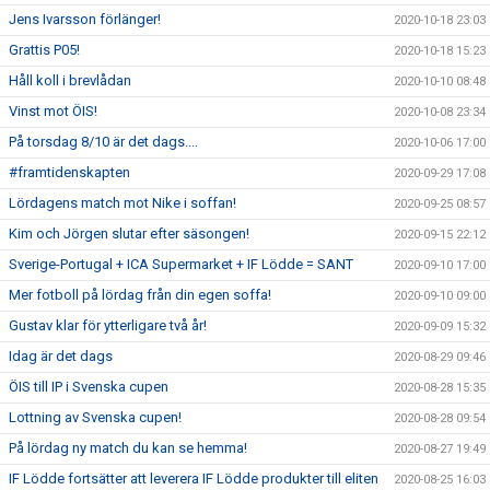
Jens Ivarsson förlänger!
2020-10-18 23:03
Grattis P05!
2020-10-18 15:23
Håll koll i brevlådan
2020-10-10 08:48
Vinst mot ÖIS!
2020-10-08 23:34
På torsdag 8/10 är det dags....
2020-10-06 17:00
#framtidenskapten
2020-09-29 17:08
Lördagens match mot Nike i soffan!
2020-09-25 08:57
Kim och Jörgen slutar efter säsongen!
2020-09-15 22:12
Sverige-Portugal + ICA Supermarket + IF Lödde = SANT
2020-09-10 17:00
Mer fotboll på lördag från din egen soffa!
2020-09-10 09:00
Gustav klar för ytterligare två år!
2020-09-09 15:32
Idag är det dags
2020-08-29 09:46
ÖIS till IP i Svenska cupen
2020-08-28 15:35
Lottning av Svenska cupen!
2020-08-28 09:54
På lördag ny match du kan se hemma!
2020-08-27 19:49
IF Lödde fortsätter att leverera IF Lödde produkter till eliten
2020-08-25 16:03