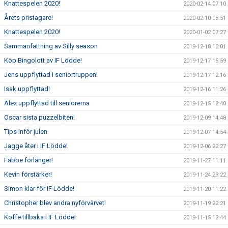
Knattespelen 2020!
2020-02-14 07:10
Årets pristagare!
2020-02-10 08:51
Knattespelen 2020!
2020-01-02 07:27
Sammanfattning av Silly season
2019-12-18 10:01
Köp Bingolott av IF Lödde!
2019-12-17 15:59
Jens uppflyttad i seniortruppen!
2019-12-17 12:16
Isak uppflyttad!
2019-12-16 11:26
Alex uppflyttad till seniorerna
2019-12-15 12:40
Oscar sista puzzelbiten!
2019-12-09 14:48
Tips inför julen
2019-12-07 14:54
Jagge åter i IF Lödde!
2019-12-06 22:27
Fabbe förlänger!
2019-11-27 11:11
Kevin förstärker!
2019-11-24 23:22
Simon klar för IF Lödde!
2019-11-20 11:22
Christopher blev andra nyförvärvet!
2019-11-19 22:21
Koffe tillbaka i IF Lödde!
2019-11-15 13:44