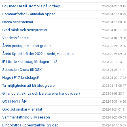
Följ med HA till Bromölla på lördag!
2023-04-25 13:15
Sommarfotboll - anmälan öppen
2023-04-18 18:23
Nästa seriepremiär
2023-04-16 08:00
Glad påsk och seriepremiär
2023-04-08 11:33
Världens finaste
2023-04-01 19:08
Årets pristagare - stort grattis!
2023-02-24 12:06
Årets Sportförälder 2022 utsedd, vinnaren är.....
2023-02-24 09:03
IF Lödde klubbdag lördagen 11/2
2023-02-10 13:01
Sebastian Crona till ÖSK!
2023-01-25 14:41
Hugo i P17-landslaget!
2023-01-20 17:02
Ta möjligheten att bli blodgivare!
2023-01-13 08:47
Gillar du att skriva och berätta eller har du ideer?
2023-01-09 23:41
GOTT NYTT ÅR!
2022-12-31 16:20
God Jul önskar vi er alla!
2022-12-24 01:31
Sammanfattning Silly season
2022-12-20 09:03
Bingolottos uppesittarkväll 23 dec
2022-12-12 15:35