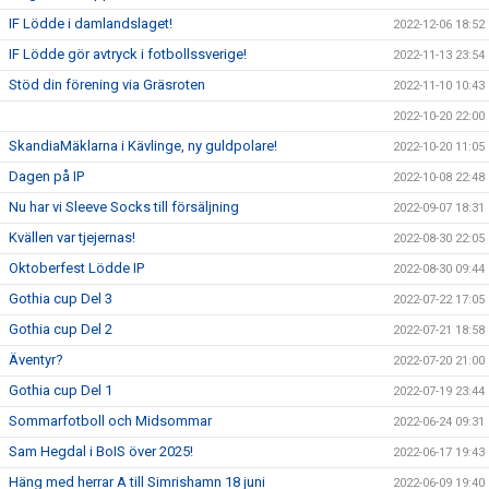
IF Lödde i damlandslaget!
2022-12-06 18:52
IF Lödde gör avtryck i fotbollssverige!
2022-11-13 23:54
Stöd din förening via Gräsroten
2022-11-10 10:43
2022-10-20 22:00
SkandiaMäklarna i Kävlinge, ny guldpolare!
2022-10-20 11:05
Dagen på IP
2022-10-08 22:48
Nu har vi Sleeve Socks till försäljning
2022-09-07 18:31
Kvällen var tjejernas!
2022-08-30 22:05
Oktoberfest Lödde IP
2022-08-30 09:44
Gothia cup Del 3
2022-07-22 17:05
Gothia cup Del 2
2022-07-21 18:58
Äventyr?
2022-07-20 21:00
Gothia cup Del 1
2022-07-19 23:44
Sommarfotboll och Midsommar
2022-06-24 09:31
Sam Hegdal i BoIS över 2025!
2022-06-17 19:43
Häng med herrar A till Simrishamn 18 juni
2022-06-09 19:40