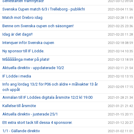
Seriestarten framflyttad!
2021-03-12 09:04
Svenska Cupen match 6/3 i Trelleborg - publikfri
2021-03-04 11:56
Match mot Örebro idag
2021-02-28 11:49
Benne om Svenska cupen och säsongen!
2021-02-25 23:36
Idag är det dags!!
2021-02-20 11:28
Intervjuer inför Svenska cupen
2021-02-18 08:59
Ny sponsor till IF Lödde.
2021-02-14 10:35
Mååååånga meter på plats!
2021-02-13 18:59
Aktuella direktiv - uppdaterade 10/2
2021-02-11 21:54
IF Lödde i media
2021-02-10 13:15
Info ang lördag 13/2 för P06 och äldre + målvakter 13 år
2021-02-09 17:15
och uppåt
Anmälan till IF Löddes digitala årsmöte 12/2 kl 19.00
2021-01-28 21:34
Kallelse till årsmöte
2021-01-21 21:42
Aktuella direktiv - justerade 25/1
2021-01-15 20:11
Ett extra stort tack till dessa 4 sponsorer.
2021-01-12 20:27
1/1 - Gällande direktiv
2021-01-02 11:01