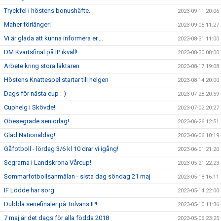
Tryckfel i höstens bonushäfte.
2023-09-11 20:06
Maher förlänger!
2023-09-05 11:27
Vi är glada att kunna informera er….
2023-08-31 11:00
DM Kvartsfinal på IP ikväll!
2023-08-30 08:00
Arbete kring stora läktaren
2023-08-17 19:08
Höstens Knattespel startar till helgen
2023-08-14 20:00
Dags för nästa cup :-)
2023-07-28 20:59
Cuphelg i Skövde!
2023-07-02 20:27
Obesegrade seniorlag!
2023-06-26 12:51
Glad Nationaldag!
2023-06-06 10:19
Gåfotboll - lördag 3/6 kl 10 drar vi igång!
2023-06-01 21:20
Segrarna i Landskrona Vårcup!
2023-05-21 22:23
Sommarfotbollsanmälan - sista dag söndag 21 maj
2023-05-18 16:11
IF Lödde har sorg
2023-05-14 22:00
Dubbla seriefinaler på Tolvans IP!
2023-05-10 11:36
7 maj är det dags för alla födda 2018
2023-05-06 23:25