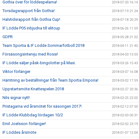
Gothia över för löddespelarna!
2018-07-20 16:14
Torsdagsrapport från Gothia!
2018-07-19 21:24
Halvtidsrapport från Gothia Cup!
2018-07-18 20:29
IF Lödde P05 inbjudna till elitcup
2018-06-26 11:59
GDPR
2018-05-28 21:02
Team Sportia & IF Lödde Sommarfotboll 2018
2018-04-11 21:40
Försäsongsintervju med Rossi!
2018-04-03 15:03
IF Lödde säljer påsk-bingolotter på Maxi.
2018-03-26 15:43
Viktor förlänger
2018-03-07 16:08
Hämtning av beställningar från Team Sportia Emporia!
2018-03-02 17:59
Uppstartsmöte Knattespelen 2018
2018-02-27 20:36
Nils signar nytt!
2018-02-25 22:05
Pristagarna vid årsmötet för säsongen 2017!
2018-02-12 07:50
IF Lödde Klubbdag lördagen 10/2
2018-02-03 00:31
Emil Joelsson förlänger!
2018-02-02 23:19
IF Löddes årsmöte
2018-01-07 12:04