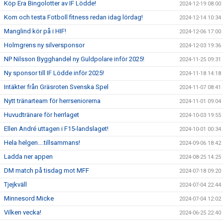
Köp Era Bingolotter av IF Lödde!
2024-12-19 08:00
Kom och testa Fotboll fitness redan idag lördag!
2024-12-14 10:34
Manglind kör på i HIF!
2024-12-06 17:00
Holmgrens ny silversponsor
2024-12-03 19:36
NP Nilsson Bygghandel ny Guldpolare inför 2025!
2024-11-25 09:31
Ny sponsor till IF Lödde inför 2025!
2024-11-18 14:18
Intäkter från Gräsroten Svenska Spel
2024-11-07 08:41
Nytt tränarteam för herrseniorerna
2024-11-01 09:04
Huvudtränare för herrlaget
2024-10-03 19:55
Ellen André uttagen i F15-landslaget!
2024-10-01 00:34
Hela helgen….tillsammans!
2024-09-06 18:42
Ladda ner appen
2024-08-25 14:25
DM match på tisdag mot MFF
2024-07-18 09:20
Tjejkväll
2024-07-04 22:44
Minnesord Micke
2024-07-04 12:02
Vilken vecka!
2024-06-25 22:40