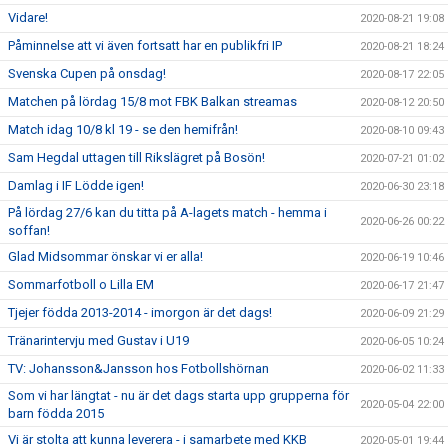
Vidare!
2020-08-21 19:08
Påminnelse att vi även fortsatt har en publikfri IP
2020-08-21 18:24
Svenska Cupen på onsdag!
2020-08-17 22:05
Matchen på lördag 15/8 mot FBK Balkan streamas
2020-08-12 20:50
Match idag 10/8 kl 19 - se den hemifrån!
2020-08-10 09:43
Sam Hegdal uttagen till Rikslägret på Bosön!
2020-07-21 01:02
Damlag i IF Lödde igen!
2020-06-30 23:18
På lördag 27/6 kan du titta på A-lagets match - hemma i
2020-06-26 00:22
soffan!
Glad Midsommar önskar vi er alla!
2020-06-19 10:46
Sommarfotboll o Lilla EM
2020-06-17 21:47
Tjejer födda 2013-2014 - imorgon är det dags!
2020-06-09 21:29
Tränarintervju med Gustav i U19
2020-06-05 10:24
TV: Johansson&Jansson hos Fotbollshörnan
2020-06-02 11:33
Som vi har längtat - nu är det dags starta upp grupperna för
2020-05-04 22:00
barn födda 2015
Vi är stolta att kunna leverera - i samarbete med KKB
2020-05-01 19:44