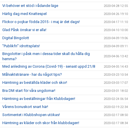
Vi behöver ert stöd i rådande läge
2020-04-28 12:55
Härlig dag med Knattespel
2020-04-26 19:10
Flickor o pojkar födda 2015 - i maj är det dags!
2020-04-17 11:10
Glad Påsk önskar vi er alla!
2020-04-10 10:00
Digital Bingolott
2020-04-09 19:06
"Publikfri" idrottsplats!
2020-04-09 09:11
Bingolotter i påsk men i dessa tider skall du hålla dig
2020-04-06 13:42
hemma?
Med anledning av Corona (Covid-19) - senast uppd 21/8
2020-04-05 14:43
Målvaktstränare - har du något tips?
2020-03-23 10:54
Hämtning av beställda kläder och skor!
2020-03-03 17:07
Bra DM start för våra ungdomar!
2020-03-01 18:02
Hämtning av beställningar från Klubbdagen!
2020-02-24 06:54
Vårens bonuskort snart här!
2020-02-19 22:34
Sortimentet i Klubbshopen utökas!
2020-02-17 08:50
Hämtning av kläder och skor från klubbdagen!
2020-02-17 08:34