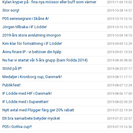
Kylan kryper på - fina nya mössor eller buff som värmer
2019-11-04 19:02
Stor sorg!
2019-10-28 14:57
P05 seriesegrare i Skåne A!
2019-10-19 15:16
Jörgen tillbaka i IF Lödde!
2019-10-15 15:10
2019-års stora avslutning imorgon
2019-10-04 18:10
Kim klar för fortsättning i IF Lödde!
2019-09-09 12:29
Ännu finare IP - vi behöver din hjälp
2019-09-01 19:53
Nu har vi startat vår 5-års grupp (barn födda 2014)
2019-08-30 08:00
Stöld på IP!
2019-08-23 07:17
Medaljer i Kronborg cup, Danmark!
2019-08-11 17:11
Publikfest!
2019-08-07 12:24
IF Lödde med HIF i Danmark!
2019-08-06 17:00
IF Lödde med i Superettan!
2019-08-02 00:29
Nytt avtal med Flügger färg ger 20% rabatt
2019-07-22 19:34
Ett bra samarbete betyder mycket
2019-07-21 22:57
P05 i Gothia cup!!
2019-07-19 16:36