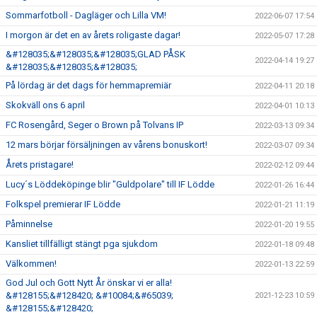
Sommarfotboll - Dagläger och Lilla VM!
2022-06-07 17:54
I morgon är det en av årets roligaste dagar!
2022-05-07 17:28
&#128035;&#128035;&#128035;GLAD PÅSK
2022-04-14 19:27
&#128035;&#128035;&#128035;
På lördag är det dags för hemmapremiär
2022-04-11 20:18
Skokväll ons 6 april
2022-04-01 10:13
FC Rosengård, Seger o Brown på Tolvans IP
2022-03-13 09:34
12 mars börjar försäljningen av vårens bonuskort!
2022-03-07 09:34
Årets pristagare!
2022-02-12 09:44
Lucy´s Löddeköpinge blir "Guldpolare" till IF Lödde
2022-01-26 16:44
Folkspel premierar IF Lödde
2022-01-21 11:19
Påminnelse
2022-01-20 19:55
Kansliet tillfälligt stängt pga sjukdom
2022-01-18 09:48
Välkommen!
2022-01-13 22:59
God Jul och Gott Nytt År önskar vi er alla!
&#128155;&#128420; &#10084;&#65039;
2021-12-23 10:59
&#128155;&#128420;