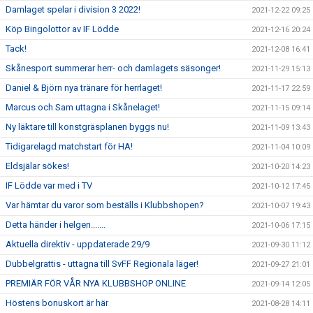
Damlaget spelar i division 3 2022!
2021-12-22 09:25
Köp Bingolottor av IF Lödde
2021-12-16 20:24
Tack!
2021-12-08 16:41
Skånesport summerar herr- och damlagets säsonger!
2021-11-29 15:13
Daniel & Björn nya tränare för herrlaget!
2021-11-17 22:59
Marcus och Sam uttagna i Skånelaget!
2021-11-15 09:14
Ny läktare till konstgräsplanen byggs nu!
2021-11-09 13:43
Tidigarelagd matchstart för HA!
2021-11-04 10:09
Eldsjälar sökes!
2021-10-20 14:23
IF Lödde var med i TV
2021-10-12 17:45
Var hämtar du varor som beställs i Klubbshopen?
2021-10-07 19:43
Detta händer i helgen.......
2021-10-06 17:15
Aktuella direktiv - uppdaterade 29/9
2021-09-30 11:12
Dubbelgrattis - uttagna till SvFF Regionala läger!
2021-09-27 21:01
PREMIÄR FÖR VÅR NYA KLUBBSHOP ONLINE
2021-09-14 12:05
Höstens bonuskort är här
2021-08-28 14:11