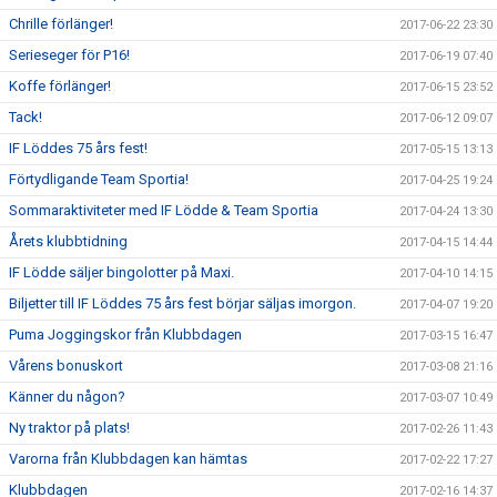
Chrille förlänger!
2017-06-22 23:30
Serieseger för P16!
2017-06-19 07:40
Koffe förlänger!
2017-06-15 23:52
Tack!
2017-06-12 09:07
IF Löddes 75 års fest!
2017-05-15 13:13
Förtydligande Team Sportia!
2017-04-25 19:24
Sommaraktiviteter med IF Lödde & Team Sportia
2017-04-24 13:30
Årets klubbtidning
2017-04-15 14:44
IF Lödde säljer bingolotter på Maxi.
2017-04-10 14:15
Biljetter till IF Löddes 75 års fest börjar säljas imorgon.
2017-04-07 19:20
Puma Joggingskor från Klubbdagen
2017-03-15 16:47
Vårens bonuskort
2017-03-08 21:16
Känner du någon?
2017-03-07 10:49
Ny traktor på plats!
2017-02-26 11:43
Varorna från Klubbdagen kan hämtas
2017-02-22 17:27
Klubbdagen
2017-02-16 14:37