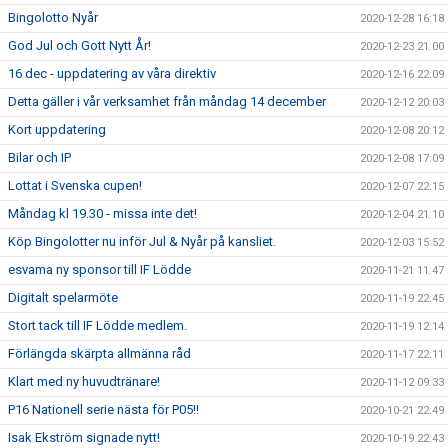
Bingolotto Nyår
2020-12-28 16:18
God Jul och Gott Nytt År!
2020-12-23 21:00
16 dec - uppdatering av våra direktiv
2020-12-16 22:09
Detta gäller i vår verksamhet från måndag 14 december
2020-12-12 20:03
Kort uppdatering
2020-12-08 20:12
Bilar och IP
2020-12-08 17:09
Lottat i Svenska cupen!
2020-12-07 22:15
Måndag kl 19.30 - missa inte det!
2020-12-04 21:10
Köp Bingolotter nu inför Jul & Nyår på kansliet.
2020-12-03 15:52
esvama ny sponsor till IF Lödde
2020-11-21 11:47
Digitalt spelarmöte
2020-11-19 22:45
Stort tack till IF Lödde medlem.
2020-11-19 12:14
Förlängda skärpta allmänna råd
2020-11-17 22:11
Klart med ny huvudtränare!
2020-11-12 09:33
P16 Nationell serie nästa för P05!!
2020-10-21 22:49
Isak Ekström signade nytt!
2020-10-19 22:43