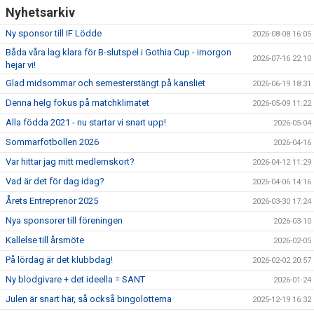
Nyhetsarkiv
Ny sponsor till IF Lödde
2026-08-08 16:05
Båda våra lag klara för B-slutspel i Gothia Cup - imorgon
2026-07-16 22:10
hejar vi!
Glad midsommar och semesterstängt på kansliet
2026-06-19 18:31
Denna helg fokus på matchklimatet
2026-05-09 11:22
Alla födda 2021 - nu startar vi snart upp!
2026-05-04
Sommarfotbollen 2026
2026-04-16
Var hittar jag mitt medlemskort?
2026-04-12 11:29
Vad är det för dag idag?
2026-04-06 14:16
Årets Entreprenör 2025
2026-03-30 17:24
Nya sponsorer till föreningen
2026-03-10
Kallelse till årsmöte
2026-02-05
På lördag är det klubbdag!
2026-02-02 20:57
Ny blodgivare + det ideella = SANT
2026-01-24
Julen är snart här, så också bingolotterna
2025-12-19 16:32