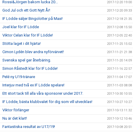
Rossi&Jörgen bakom lucka 20...
2017-12-20 19:00
God Jul och ett Gott Nytt År!
2017-12-20 09:33
IF Lödde säljer Bingolotter på Maxi!
2017-12-18 21:35
Joel klar för IF Lödde
2017-12-08 15:50
Viktor Celan klar för IF Lödde!
2017-12-05 22:40
Stötta laget i dit hjärta!
2017-11-25 15:02
Cimon Lydén blev andra nyförvärvet!
2017-11-21 21:38
Svenska spel ger återbäring.
2017-11-20 14:09
Simon Råstedt klar för IF Lödde!
2017-11-16 22:57
Pelé ny U19-tränare
2017-11-04 17:07
Interjuv med två ex IF Lödde spelare!
2017-11-03 08:08
Ett stort tack till alla våra sponsorer under 2017.
2017-10-30 10:55
IF Lödde, bästa klubbvalet för dig som vill utvecklas!
2017-10-27 10:27
Viktor förlänger
2017-10-13 11:32
Nu är det klart!
2017-10-12 10:46
Fantastiska resultat av U17/19!
2017-10-08 20:51