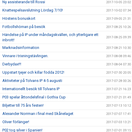
Ny assisterande till Rossi
2017-10-05 23:02
Knattespelsavslutning Lördag 7/10!
2017-10-02 07:34
Höstens bonuskort
2017-09-05 21:31
Fotbollshörnan på besök
2017-08-25 10:26
Händelse på IP under måndagskvällen, och ytterligare ett
2017-08-25 09:39
inbrott!
Marknadsinformation
2017-08-21 10:30
Vinnare i trixningstävlingen.
2017-08-08 09:46
Derbydax!!!
2017-08-04 07:30
Uppstart tjejer och killar födda 2012!
2017-07-30 20:05
Aktiviteter på Tolvans IP 4-5 augusti
2017-07-28 00:26
Internationellt besök till Tolvans IP
2017-07-21 16:23
P03 spelar åttondelsfinal i Gothia Cup
2017-07-21 01:49
Biljetter till 75 års festen!
2017-07-13 10:12
Alexander Norrman i final med Skånelaget
2017-07-07 17:41
Oliver förlänger!
2017-07-03 13:21
P02 tog silver i Spanien!
2017-07-01 09:15