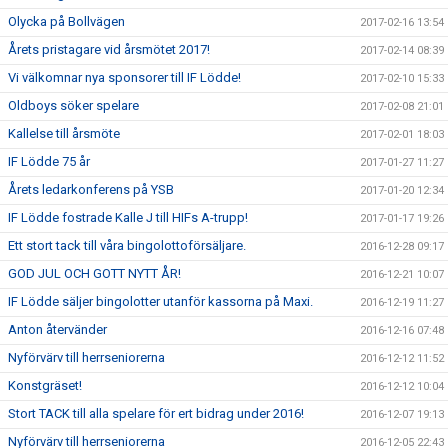
Olycka på Bollvägen
2017-02-16 13:54
Årets pristagare vid årsmötet 2017!
2017-02-14 08:39
Vi välkomnar nya sponsorer till IF Lödde!
2017-02-10 15:33
Oldboys söker spelare
2017-02-08 21:01
Kallelse till årsmöte
2017-02-01 18:03
IF Lödde 75 år
2017-01-27 11:27
Årets ledarkonferens på YSB
2017-01-20 12:34
IF Lödde fostrade Kalle J till HIFs A-trupp!
2017-01-17 19:26
Ett stort tack till våra bingolottoförsäljare.
2016-12-28 09:17
GOD JUL OCH GOTT NYTT ÅR!
2016-12-21 10:07
IF Lödde säljer bingolotter utanför kassorna på Maxi.
2016-12-19 11:27
Anton återvänder
2016-12-16 07:48
Nyförvärv till herrseniorerna
2016-12-12 11:52
Konstgräset!
2016-12-12 10:04
Stort TACK till alla spelare för ert bidrag under 2016!
2016-12-07 19:13
Nyförvärv till herrseniorerna
2016-12-05 22:43