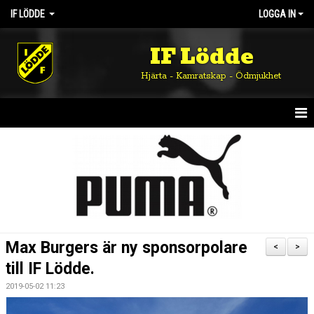
IF LÖDDE
LOGGA IN
IF Lödde
Hjärta - Kamratskap - Ödmjukhet
HEM
NYHETER
OM KLUBBEN
KALENDER
Max Burgers är ny sponsorpolare
<
>
MATCHER
till IF Lödde.
2019-05-02 11:23
DOKUMENT