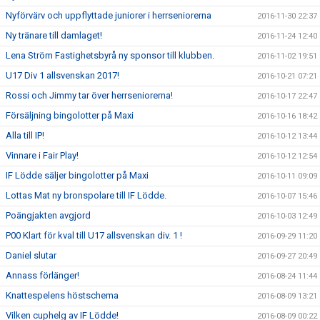
Nyförvärv och uppflyttade juniorer i herrseniorerna
2016-11-30 22:37
Ny tränare till damlaget!
2016-11-24 12:40
Lena Ström Fastighetsbyrå ny sponsor till klubben.
2016-11-02 19:51
U17 Div 1 allsvenskan 2017!
2016-10-21 07:21
Rossi och Jimmy tar över herrseniorerna!
2016-10-17 22:47
Försäljning bingolotter på Maxi
2016-10-16 18:42
Alla till IP!
2016-10-12 13:44
Vinnare i Fair Play!
2016-10-12 12:54
IF Lödde säljer bingolotter på Maxi
2016-10-11 09:09
Lottas Mat ny bronspolare till IF Lödde.
2016-10-07 15:46
Poängjakten avgjord
2016-10-03 12:49
P00 Klart för kval till U17 allsvenskan div. 1 !
2016-09-29 11:20
Daniel slutar
2016-09-27 20:49
Annass förlänger!
2016-08-24 11:44
Knattespelens höstschema
2016-08-09 13:21
Vilken cuphelg av IF Lödde!
2016-08-09 00:22