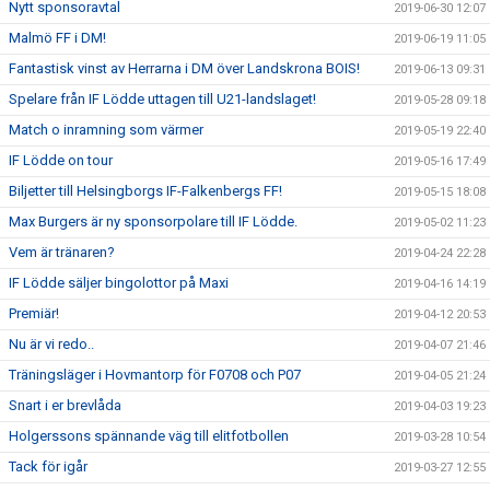
Nytt sponsoravtal
2019-06-30 12:07
Malmö FF i DM!
2019-06-19 11:05
Fantastisk vinst av Herrarna i DM över Landskrona BOIS!
2019-06-13 09:31
Spelare från IF Lödde uttagen till U21-landslaget!
2019-05-28 09:18
Match o inramning som värmer
2019-05-19 22:40
IF Lödde on tour
2019-05-16 17:49
Biljetter till Helsingborgs IF-Falkenbergs FF!
2019-05-15 18:08
Max Burgers är ny sponsorpolare till IF Lödde.
2019-05-02 11:23
Vem är tränaren?
2019-04-24 22:28
IF Lödde säljer bingolottor på Maxi
2019-04-16 14:19
Premiär!
2019-04-12 20:53
Nu är vi redo..
2019-04-07 21:46
Träningsläger i Hovmantorp för F0708 och P07
2019-04-05 21:24
Snart i er brevlåda
2019-04-03 19:23
Holgerssons spännande väg till elitfotbollen
2019-03-28 10:54
Tack för igår
2019-03-27 12:55