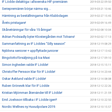
IF Lödde delaktiga i allsvenska HIF-premiären
2019-03-22 09:50
Seriepremiären börjar närma sig....
2019-03-21 10:46
Hämtning av beställningarna från Klubbdagen
2019-02-27 15:45
Årets pristagare!
2019-02-09 16:49
Skåneträningar för våra 15-åringar!
2019-02-08 10:04
Adrian Podsiadly byter Klostergården mot Tolvans!
2019-02-02 17:13
Sammanfattning av IF Löddes "Silly season"
2018-12-19 08:29
Nyblivna seniorer + uppflyttade juniorer
2018-12-17 13:42
Bingolottoförsäljning på Ica Maxi
2018-12-17 09:10
Simon Ingheden valde IF Lödde!
2018-12-15 15:11
Christoffer Persson klar för IF Lödde!
2018-12-14 23:44
Oskar Asklund valde IF Lödde!
2018-12-14 08:08
Ruben Grönevik klar för IF Lödde
2018-12-12 22:26
Kristian Mjörnman återvänder till IF Lödde!
2018-12-11 21:59
Emil Joelsson tillbaka i IF Lödde igen!!
2018-12-10 22:50
Nordic Wellnes ny Huvudpolare 2019.
2018-12-10 15:57