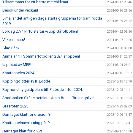
Tillsammans för ett bättre matchklimat
2024-05-17 23:46
Besök under veckan!
2024-05-16 21:36
5 maj är det äntligen dags starta grupperna för barn födda
2024-04-29 23:12
2019!
Lördag 27/4 kl 10 startar vi upp Gåfotbollen!
2024-04-22 09:56
Vilken insats!
2024-04-07 10:26
Glad Påsk
2024-03-30 09:08
Anmälan till Sommarfotbollen 2024 är öppen!
2024-03-21 22:37
Ia prisad av MFF!
2024-03-04 23:21
Knattespelen 2024
2024-02-15 15:57
Köp bingolotter av IF Lödde
2023-12-15 15:10
Raymond ny guldpolare till IF Lödde inför 2024.
2023-12-08 14:11
Sparbanken Skåne betalar extra stöd till föreningslivet
2023-11-30 18:23
Gräsroten 2023
2023-11-23 09:09
Damlaget klart för division 3!
2023-10-06 16:47
Knattespelsavslutning på IP
2023-10-01 12:41
Herrlaget klart för div.2!
2023-09-17 16:10