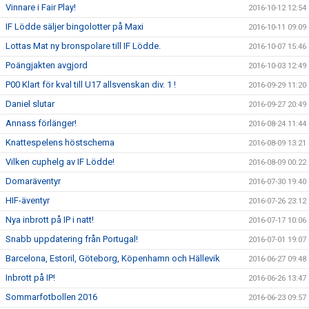
Vinnare i Fair Play!
2016-10-12 12:54
IF Lödde säljer bingolotter på Maxi
2016-10-11 09:09
Lottas Mat ny bronspolare till IF Lödde.
2016-10-07 15:46
Poängjakten avgjord
2016-10-03 12:49
P00 Klart för kval till U17 allsvenskan div. 1 !
2016-09-29 11:20
Daniel slutar
2016-09-27 20:49
Annass förlänger!
2016-08-24 11:44
Knattespelens höstschema
2016-08-09 13:21
Vilken cuphelg av IF Lödde!
2016-08-09 00:22
Domaräventyr
2016-07-30 19:40
HIF-äventyr
2016-07-26 23:12
Nya inbrott på IP i natt!
2016-07-17 10:06
Snabb uppdatering från Portugal!
2016-07-01 19:07
Barcelona, Estoril, Göteborg, Köpenhamn och Hällevik
2016-06-27 09:48
Inbrott på IP!
2016-06-26 13:47
Sommarfotbollen 2016
2016-06-23 09:57