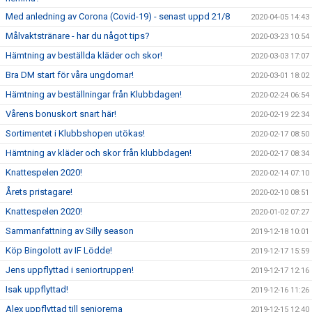
Med anledning av Corona (Covid-19) - senast uppd 21/8
2020-04-05 14:43
Målvaktstränare - har du något tips?
2020-03-23 10:54
Hämtning av beställda kläder och skor!
2020-03-03 17:07
Bra DM start för våra ungdomar!
2020-03-01 18:02
Hämtning av beställningar från Klubbdagen!
2020-02-24 06:54
Vårens bonuskort snart här!
2020-02-19 22:34
Sortimentet i Klubbshopen utökas!
2020-02-17 08:50
Hämtning av kläder och skor från klubbdagen!
2020-02-17 08:34
Knattespelen 2020!
2020-02-14 07:10
Årets pristagare!
2020-02-10 08:51
Knattespelen 2020!
2020-01-02 07:27
Sammanfattning av Silly season
2019-12-18 10:01
Köp Bingolott av IF Lödde!
2019-12-17 15:59
Jens uppflyttad i seniortruppen!
2019-12-17 12:16
Isak uppflyttad!
2019-12-16 11:26
Alex uppflyttad till seniorerna
2019-12-15 12:40