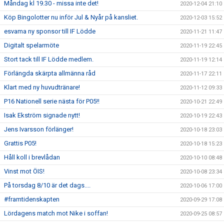
Måndag kl 19.30 - missa inte det!
2020-12-04 21:10
Köp Bingolotter nu inför Jul & Nyår på kansliet.
2020-12-03 15:52
esvama ny sponsor till IF Lödde
2020-11-21 11:47
Digitalt spelarmöte
2020-11-19 22:45
Stort tack till IF Lödde medlem.
2020-11-19 12:14
Förlängda skärpta allmänna råd
2020-11-17 22:11
Klart med ny huvudtränare!
2020-11-12 09:33
P16 Nationell serie nästa för P05!!
2020-10-21 22:49
Isak Ekström signade nytt!
2020-10-19 22:43
Jens Ivarsson förlänger!
2020-10-18 23:03
Grattis P05!
2020-10-18 15:23
Håll koll i brevlådan
2020-10-10 08:48
Vinst mot ÖIS!
2020-10-08 23:34
På torsdag 8/10 är det dags....
2020-10-06 17:00
#framtidenskapten
2020-09-29 17:08
Lördagens match mot Nike i soffan!
2020-09-25 08:57