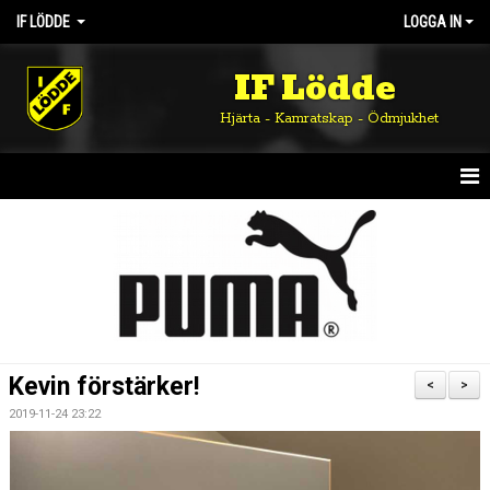
IF LÖDDE
LOGGA IN
IF Lödde
Hjärta - Kamratskap - Ödmjukhet
HEM
NYHETER
OM KLUBBEN
KALENDER
Kevin förstärker!
<
>
MATCHER
2019-11-24 23:22
DOKUMENT