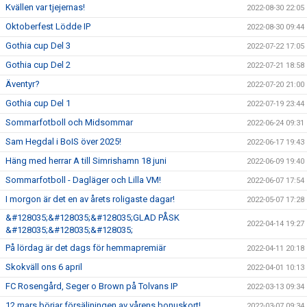
Kvällen var tjejernas!
2022-08-30 22:05
Oktoberfest Lödde IP
2022-08-30 09:44
Gothia cup Del 3
2022-07-22 17:05
Gothia cup Del 2
2022-07-21 18:58
Äventyr?
2022-07-20 21:00
Gothia cup Del 1
2022-07-19 23:44
Sommarfotboll och Midsommar
2022-06-24 09:31
Sam Hegdal i BoIS över 2025!
2022-06-17 19:43
Häng med herrar A till Simrishamn 18 juni
2022-06-09 19:40
Sommarfotboll - Dagläger och Lilla VM!
2022-06-07 17:54
I morgon är det en av årets roligaste dagar!
2022-05-07 17:28
&#128035;&#128035;&#128035;GLAD PÅSK
2022-04-14 19:27
&#128035;&#128035;&#128035;
På lördag är det dags för hemmapremiär
2022-04-11 20:18
Skokväll ons 6 april
2022-04-01 10:13
FC Rosengård, Seger o Brown på Tolvans IP
2022-03-13 09:34
12 mars börjar försäljningen av vårens bonuskort!
2022-03-07 09:34