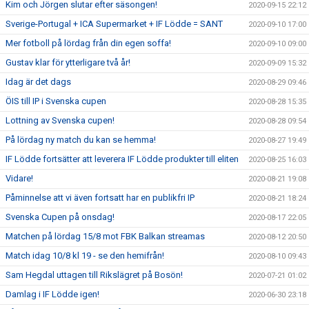
Kim och Jörgen slutar efter säsongen!
2020-09-15 22:12
Sverige-Portugal + ICA Supermarket + IF Lödde = SANT
2020-09-10 17:00
Mer fotboll på lördag från din egen soffa!
2020-09-10 09:00
Gustav klar för ytterligare två år!
2020-09-09 15:32
Idag är det dags
2020-08-29 09:46
ÖIS till IP i Svenska cupen
2020-08-28 15:35
Lottning av Svenska cupen!
2020-08-28 09:54
På lördag ny match du kan se hemma!
2020-08-27 19:49
IF Lödde fortsätter att leverera IF Lödde produkter till eliten
2020-08-25 16:03
Vidare!
2020-08-21 19:08
Påminnelse att vi även fortsatt har en publikfri IP
2020-08-21 18:24
Svenska Cupen på onsdag!
2020-08-17 22:05
Matchen på lördag 15/8 mot FBK Balkan streamas
2020-08-12 20:50
Match idag 10/8 kl 19 - se den hemifrån!
2020-08-10 09:43
Sam Hegdal uttagen till Rikslägret på Bosön!
2020-07-21 01:02
Damlag i IF Lödde igen!
2020-06-30 23:18