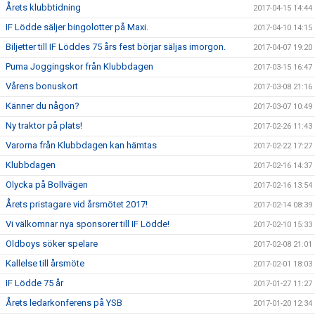
Årets klubbtidning
2017-04-15 14:44
IF Lödde säljer bingolotter på Maxi.
2017-04-10 14:15
Biljetter till IF Löddes 75 års fest börjar säljas imorgon.
2017-04-07 19:20
Puma Joggingskor från Klubbdagen
2017-03-15 16:47
Vårens bonuskort
2017-03-08 21:16
Känner du någon?
2017-03-07 10:49
Ny traktor på plats!
2017-02-26 11:43
Varorna från Klubbdagen kan hämtas
2017-02-22 17:27
Klubbdagen
2017-02-16 14:37
Olycka på Bollvägen
2017-02-16 13:54
Årets pristagare vid årsmötet 2017!
2017-02-14 08:39
Vi välkomnar nya sponsorer till IF Lödde!
2017-02-10 15:33
Oldboys söker spelare
2017-02-08 21:01
Kallelse till årsmöte
2017-02-01 18:03
IF Lödde 75 år
2017-01-27 11:27
Årets ledarkonferens på YSB
2017-01-20 12:34