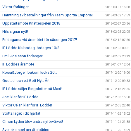
Viktor förlänger
2018-03-07 16:08
Hämtning av beställningar från Team Sportia Emporia!
2018-03-02 17:59
Uppstartsmöte Knattespelen 2018
2018-02-27 20:36
Nils signar nytt!
2018-02-25 22:05
Pristagarna vid årsmötet för säsongen 2017!
2018-02-12 07:50
IF Lödde Klubbdag lördagen 10/2
2018-02-03 00:31
Emil Joelsson förlänger!
2018-02-02 23:19
IF Löddes årsmöte
2018-01-07 12:04
Rossi&Jörgen bakom lucka 20...
2017-12-20 19:00
God Jul och ett Gott Nytt År!
2017-12-20 09:33
IF Lödde säljer Bingolotter på Maxi!
2017-12-18 21:35
Joel klar för IF Lödde
2017-12-08 15:50
Viktor Celan klar för IF Lödde!
2017-12-05 22:40
Stötta laget i dit hjärta!
2017-11-25 15:02
Cimon Lydén blev andra nyförvärvet!
2017-11-21 21:38
Svenska spel ger återbäring.
2017-11-20 14:09