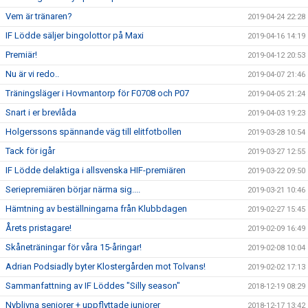
Vem är tränaren?
2019-04-24 22:28
IF Lödde säljer bingolottor på Maxi
2019-04-16 14:19
Premiär!
2019-04-12 20:53
Nu är vi redo..
2019-04-07 21:46
Träningsläger i Hovmantorp för F0708 och P07
2019-04-05 21:24
Snart i er brevlåda
2019-04-03 19:23
Holgerssons spännande väg till elitfotbollen
2019-03-28 10:54
Tack för igår
2019-03-27 12:55
IF Lödde delaktiga i allsvenska HIF-premiären
2019-03-22 09:50
Seriepremiären börjar närma sig....
2019-03-21 10:46
Hämtning av beställningarna från Klubbdagen
2019-02-27 15:45
Årets pristagare!
2019-02-09 16:49
Skåneträningar för våra 15-åringar!
2019-02-08 10:04
Adrian Podsiadly byter Klostergården mot Tolvans!
2019-02-02 17:13
Sammanfattning av IF Löddes "Silly season"
2018-12-19 08:29
Nyblivna seniorer + uppflyttade juniorer
2018-12-17 13:42