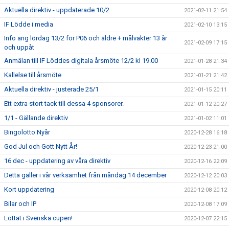
Aktuella direktiv - uppdaterade 10/2
2021-02-11 21:54
IF Lödde i media
2021-02-10 13:15
Info ang lördag 13/2 för P06 och äldre + målvakter 13 år
2021-02-09 17:15
och uppåt
Anmälan till IF Löddes digitala årsmöte 12/2 kl 19.00
2021-01-28 21:34
Kallelse till årsmöte
2021-01-21 21:42
Aktuella direktiv - justerade 25/1
2021-01-15 20:11
Ett extra stort tack till dessa 4 sponsorer.
2021-01-12 20:27
1/1 - Gällande direktiv
2021-01-02 11:01
Bingolotto Nyår
2020-12-28 16:18
God Jul och Gott Nytt År!
2020-12-23 21:00
16 dec - uppdatering av våra direktiv
2020-12-16 22:09
Detta gäller i vår verksamhet från måndag 14 december
2020-12-12 20:03
Kort uppdatering
2020-12-08 20:12
Bilar och IP
2020-12-08 17:09
Lottat i Svenska cupen!
2020-12-07 22:15