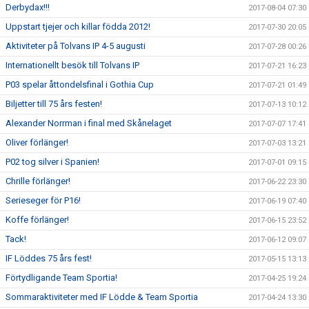
Derbydax!!!
2017-08-04 07:30
Uppstart tjejer och killar födda 2012!
2017-07-30 20:05
Aktiviteter på Tolvans IP 4-5 augusti
2017-07-28 00:26
Internationellt besök till Tolvans IP
2017-07-21 16:23
P03 spelar åttondelsfinal i Gothia Cup
2017-07-21 01:49
Biljetter till 75 års festen!
2017-07-13 10:12
Alexander Norrman i final med Skånelaget
2017-07-07 17:41
Oliver förlänger!
2017-07-03 13:21
P02 tog silver i Spanien!
2017-07-01 09:15
Chrille förlänger!
2017-06-22 23:30
Serieseger för P16!
2017-06-19 07:40
Koffe förlänger!
2017-06-15 23:52
Tack!
2017-06-12 09:07
IF Löddes 75 års fest!
2017-05-15 13:13
Förtydligande Team Sportia!
2017-04-25 19:24
Sommaraktiviteter med IF Lödde & Team Sportia
2017-04-24 13:30