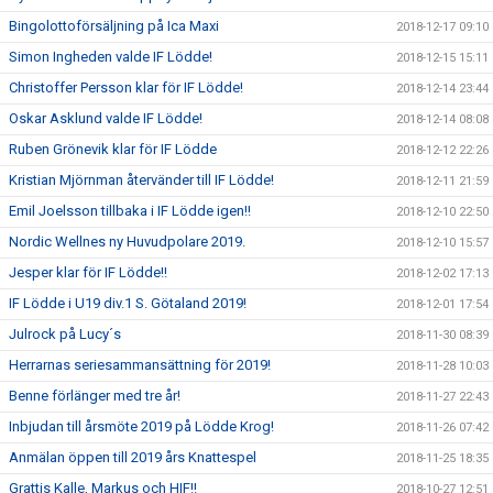
Bingolottoförsäljning på Ica Maxi
2018-12-17 09:10
Simon Ingheden valde IF Lödde!
2018-12-15 15:11
Christoffer Persson klar för IF Lödde!
2018-12-14 23:44
Oskar Asklund valde IF Lödde!
2018-12-14 08:08
Ruben Grönevik klar för IF Lödde
2018-12-12 22:26
Kristian Mjörnman återvänder till IF Lödde!
2018-12-11 21:59
Emil Joelsson tillbaka i IF Lödde igen!!
2018-12-10 22:50
Nordic Wellnes ny Huvudpolare 2019.
2018-12-10 15:57
Jesper klar för IF Lödde!!
2018-12-02 17:13
IF Lödde i U19 div.1 S. Götaland 2019!
2018-12-01 17:54
Julrock på Lucy´s
2018-11-30 08:39
Herrarnas seriesammansättning för 2019!
2018-11-28 10:03
Benne förlänger med tre år!
2018-11-27 22:43
Inbjudan till årsmöte 2019 på Lödde Krog!
2018-11-26 07:42
Anmälan öppen till 2019 års Knattespel
2018-11-25 18:35
Grattis Kalle, Markus och HIF!!
2018-10-27 12:51