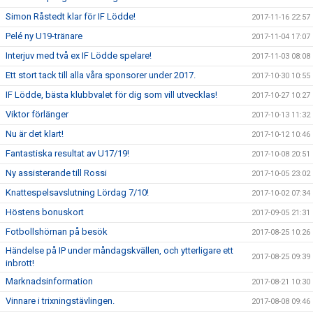
Simon Råstedt klar för IF Lödde!
2017-11-16 22:57
Pelé ny U19-tränare
2017-11-04 17:07
Interjuv med två ex IF Lödde spelare!
2017-11-03 08:08
Ett stort tack till alla våra sponsorer under 2017.
2017-10-30 10:55
IF Lödde, bästa klubbvalet för dig som vill utvecklas!
2017-10-27 10:27
Viktor förlänger
2017-10-13 11:32
Nu är det klart!
2017-10-12 10:46
Fantastiska resultat av U17/19!
2017-10-08 20:51
Ny assisterande till Rossi
2017-10-05 23:02
Knattespelsavslutning Lördag 7/10!
2017-10-02 07:34
Höstens bonuskort
2017-09-05 21:31
Fotbollshörnan på besök
2017-08-25 10:26
Händelse på IP under måndagskvällen, och ytterligare ett
2017-08-25 09:39
inbrott!
Marknadsinformation
2017-08-21 10:30
Vinnare i trixningstävlingen.
2017-08-08 09:46