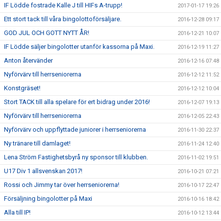
IF Lödde fostrade Kalle J till HIFs A-trupp!
2017-01-17 19:26
Ett stort tack till våra bingolottoförsäljare.
2016-12-28 09:17
GOD JUL OCH GOTT NYTT ÅR!
2016-12-21 10:07
IF Lödde säljer bingolotter utanför kassorna på Maxi.
2016-12-19 11:27
Anton återvänder
2016-12-16 07:48
Nyförvärv till herrseniorerna
2016-12-12 11:52
Konstgräset!
2016-12-12 10:04
Stort TACK till alla spelare för ert bidrag under 2016!
2016-12-07 19:13
Nyförvärv till herrseniorerna
2016-12-05 22:43
Nyförvärv och uppflyttade juniorer i herrseniorerna
2016-11-30 22:37
Ny tränare till damlaget!
2016-11-24 12:40
Lena Ström Fastighetsbyrå ny sponsor till klubben.
2016-11-02 19:51
U17 Div 1 allsvenskan 2017!
2016-10-21 07:21
Rossi och Jimmy tar över herrseniorerna!
2016-10-17 22:47
Försäljning bingolotter på Maxi
2016-10-16 18:42
Alla till IP!
2016-10-12 13:44