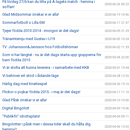
På lördag 27/6 kan du titta på A-lagets match - hemma i
2020-06-26 00:22
soffan!
Glad Midsommar önskar vi er alla!
2020-06-19 10:46
Sommarfotboll o Lilla EM
2020-06-17 21:47
Tjejer födda 2013-2014 - imorgon är det dags!
2020-06-09 21:29
Tränarintervju med Gustav i U19
2020-06-05 10:24
TV: Johansson&Jansson hos Fotbollshörnan
2020-06-02 11:33
Som vi har längtat - nu är det dags starta upp grupperna för
2020-05-04 22:00
barn födda 2015
Vi är stolta att kunna leverera - i samarbete med KKB
2020-05-01 19:44
Vi behöver ert stöd i rådande läge
2020-04-28 12:55
Härlig dag med Knattespel
2020-04-26 19:10
Flickor o pojkar födda 2015 - i maj är det dags!
2020-04-17 11:10
Glad Påsk önskar vi er alla!
2020-04-10 10:00
Digital Bingolott
2020-04-09 19:06
"Publikfri" idrottsplats!
2020-04-09 09:11
Bingolotter i påsk men i dessa tider skall du hålla dig
2020-04-06 13:42
hemma?