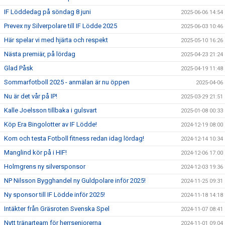
IF Löddedag på söndag 8 juni
2025-06-06 14:54
Prevex ny Silverpolare till IF Lödde 2025
2025-06-03 10:46
Här spelar vi med hjärta och respekt
2025-05-10 16:26
Nästa premiär, på lördag
2025-04-23 21:24
Glad Påsk
2025-04-19 11:48
Sommarfotboll 2025 - anmälan är nu öppen
2025-04-06
Nu är det vår på IP!
2025-03-29 21:51
Kalle Joelsson tillbaka i gulsvart
2025-01-08 00:33
Köp Era Bingolotter av IF Lödde!
2024-12-19 08:00
Kom och testa Fotboll fitness redan idag lördag!
2024-12-14 10:34
Manglind kör på i HIF!
2024-12-06 17:00
Holmgrens ny silversponsor
2024-12-03 19:36
NP Nilsson Bygghandel ny Guldpolare inför 2025!
2024-11-25 09:31
Ny sponsor till IF Lödde inför 2025!
2024-11-18 14:18
Intäkter från Gräsroten Svenska Spel
2024-11-07 08:41
Nytt tränarteam för herrseniorerna
2024-11-01 09:04