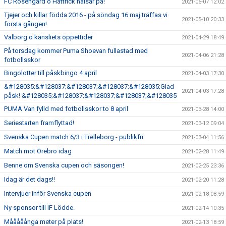
FC Rosengård o Hattrick hälsar på!
2021-06-07 12:02
Tjejer och killar födda 2016 - på söndag 16 maj träffas vi
2021-05-10 20:33
första gången!
Valborg o kansliets öppettider
2021-04-29 18:49
På torsdag kommer Puma Shoevan fullastad med
2021-04-06 21:28
fotbollsskor
Bingolotter till påskbingo 4 april
2021-04-03 17:30
&#128035;&#128037;&#128037;&#128037;&#128035;Glad
2021-04-03 17:28
påsk! &#128035;&#128037;&#128037;&#128037;&#128035
PUMA Van fylld med fotbollsskor to 8 april
2021-03-28 14:00
Seriestarten framflyttad!
2021-03-12 09:04
Svenska Cupen match 6/3 i Trelleborg - publikfri
2021-03-04 11:56
Match mot Örebro idag
2021-02-28 11:49
Benne om Svenska cupen och säsongen!
2021-02-25 23:36
Idag är det dags!!
2021-02-20 11:28
Intervjuer inför Svenska cupen
2021-02-18 08:59
Ny sponsor till IF Lödde.
2021-02-14 10:35
Mååååånga meter på plats!
2021-02-13 18:59