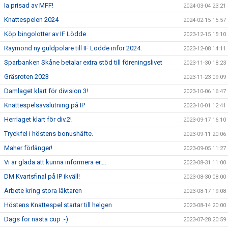
Ia prisad av MFF!
2024-03-04 23:21
Knattespelen 2024
2024-02-15 15:57
Köp bingolotter av IF Lödde
2023-12-15 15:10
Raymond ny guldpolare till IF Lödde inför 2024.
2023-12-08 14:11
Sparbanken Skåne betalar extra stöd till föreningslivet
2023-11-30 18:23
Gräsroten 2023
2023-11-23 09:09
Damlaget klart för division 3!
2023-10-06 16:47
Knattespelsavslutning på IP
2023-10-01 12:41
Herrlaget klart för div.2!
2023-09-17 16:10
Tryckfel i höstens bonushäfte.
2023-09-11 20:06
Maher förlänger!
2023-09-05 11:27
Vi är glada att kunna informera er….
2023-08-31 11:00
DM Kvartsfinal på IP ikväll!
2023-08-30 08:00
Arbete kring stora läktaren
2023-08-17 19:08
Höstens Knattespel startar till helgen
2023-08-14 20:00
Dags för nästa cup :-)
2023-07-28 20:59