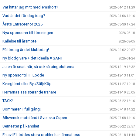
Var hittar jag mitt medlemskort?
2026-04-12 11:29
Vad är det för dag idag?
2026-04-06 14:16
Årets Entreprenör 2025
2026-03-30 17:24
Nya sponsorer till föreningen
2026-03-10
Kallelse till årsmöte
2026-02-05
På lördag är det klubbdag!
2026-02-02 20:57
Ny blodgivare + det ideella = SANT
2026-01-24
Julen är snart här, så också bingolotterna
2025-12-19 16:32
Ny sponsor till IF Lödde
2025-12-13 11:01
Kvarglömt eller Byt/Sälj/Köp
2025-11-27 19:18
Herrarnas assisterande tränare
2025-11-19 23:05
TACK!
2025-08-22 16:16
Sommaren i full gång!
2025-07-18 14:22
Allsvensk motstånd i Svenska Cupen
2025-07-08 14:16
Semester på kansliet
2025-06-22 22:57
En av IF Löddes stora profiler har lämnat oss
2025-06-18 11:44