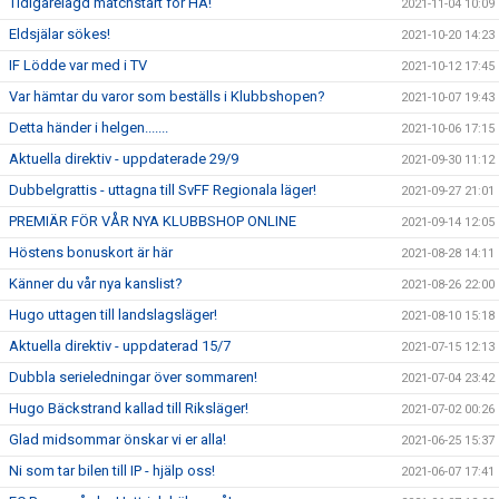
Tidigarelagd matchstart för HA!
2021-11-04 10:09
Eldsjälar sökes!
2021-10-20 14:23
IF Lödde var med i TV
2021-10-12 17:45
Var hämtar du varor som beställs i Klubbshopen?
2021-10-07 19:43
Detta händer i helgen.......
2021-10-06 17:15
Aktuella direktiv - uppdaterade 29/9
2021-09-30 11:12
Dubbelgrattis - uttagna till SvFF Regionala läger!
2021-09-27 21:01
PREMIÄR FÖR VÅR NYA KLUBBSHOP ONLINE
2021-09-14 12:05
Höstens bonuskort är här
2021-08-28 14:11
Känner du vår nya kanslist?
2021-08-26 22:00
Hugo uttagen till landslagsläger!
2021-08-10 15:18
Aktuella direktiv - uppdaterad 15/7
2021-07-15 12:13
Dubbla serieledningar över sommaren!
2021-07-04 23:42
Hugo Bäckstrand kallad till Riksläger!
2021-07-02 00:26
Glad midsommar önskar vi er alla!
2021-06-25 15:37
Ni som tar bilen till IP - hjälp oss!
2021-06-07 17:41