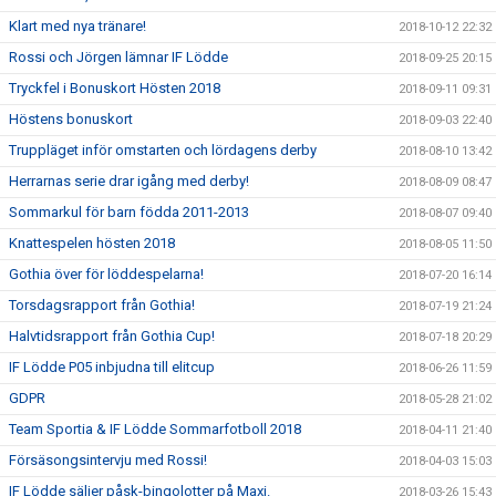
Klart med nya tränare!
2018-10-12 22:32
Rossi och Jörgen lämnar IF Lödde
2018-09-25 20:15
Tryckfel i Bonuskort Hösten 2018
2018-09-11 09:31
Höstens bonuskort
2018-09-03 22:40
Truppläget inför omstarten och lördagens derby
2018-08-10 13:42
Herrarnas serie drar igång med derby!
2018-08-09 08:47
Sommarkul för barn födda 2011-2013
2018-08-07 09:40
Knattespelen hösten 2018
2018-08-05 11:50
Gothia över för löddespelarna!
2018-07-20 16:14
Torsdagsrapport från Gothia!
2018-07-19 21:24
Halvtidsrapport från Gothia Cup!
2018-07-18 20:29
IF Lödde P05 inbjudna till elitcup
2018-06-26 11:59
GDPR
2018-05-28 21:02
Team Sportia & IF Lödde Sommarfotboll 2018
2018-04-11 21:40
Försäsongsintervju med Rossi!
2018-04-03 15:03
IF Lödde säljer påsk-bingolotter på Maxi.
2018-03-26 15:43