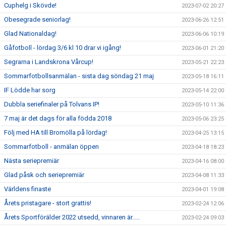
Cuphelg i Skövde!
2023-07-02 20:27
Obesegrade seniorlag!
2023-06-26 12:51
Glad Nationaldag!
2023-06-06 10:19
Gåfotboll - lördag 3/6 kl 10 drar vi igång!
2023-06-01 21:20
Segrarna i Landskrona Vårcup!
2023-05-21 22:23
Sommarfotbollsanmälan - sista dag söndag 21 maj
2023-05-18 16:11
IF Lödde har sorg
2023-05-14 22:00
Dubbla seriefinaler på Tolvans IP!
2023-05-10 11:36
7 maj är det dags för alla födda 2018
2023-05-06 23:25
Följ med HA till Bromölla på lördag!
2023-04-25 13:15
Sommarfotboll - anmälan öppen
2023-04-18 18:23
Nästa seriepremiär
2023-04-16 08:00
Glad påsk och seriepremiär
2023-04-08 11:33
Världens finaste
2023-04-01 19:08
Årets pristagare - stort grattis!
2023-02-24 12:06
Årets Sportförälder 2022 utsedd, vinnaren är.....
2023-02-24 09:03