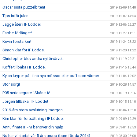
Oscar sista puzzelbiten!
2019-12-09 14:48
Tips inför julen
2019-12-07 14:54
Jagge åter i IF Lödde!
2019-12-06 22:27
Fabbe förlänger!
2019-11-27 11:11
Kevin förstärker!
2019-11-24 23:22
Simon klar för IF Lödde!
2019-11-20 11:22
Christopher blev andra nyförvärvet!
2019-11-19 22:21
Koffe tillbaka i IF Lödde!
2019-11-15 13:44
Kylan kryper på - fina nya mössor eller buff som värmer
2019-11-04 19:02
Stor sorg!
2019-10-28 14:57
P05 seriesegrare i Skåne A!
2019-10-19 15:16
Jörgen tillbaka i IF Lödde!
2019-10-15 15:10
2019-års stora avslutning imorgon
2019-10-04 18:10
Kim klar för fortsättning i IF Lödde!
2019-09-09 12:29
Ännu finare IP - vi behöver din hjälp
2019-09-01 19:53
Nu har vi startat vår 5-års grupp (barn födda 2014)
2019-08-30 08:00