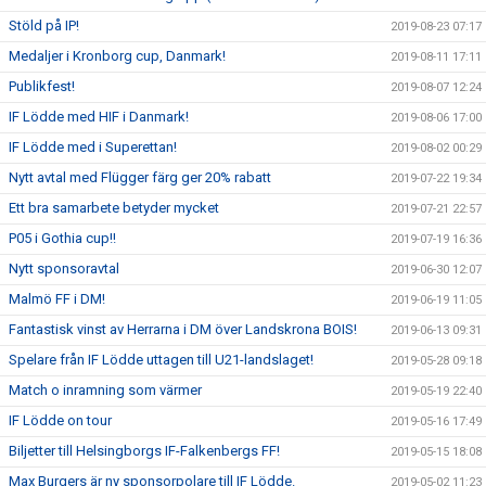
Stöld på IP!
2019-08-23 07:17
Medaljer i Kronborg cup, Danmark!
2019-08-11 17:11
Publikfest!
2019-08-07 12:24
IF Lödde med HIF i Danmark!
2019-08-06 17:00
IF Lödde med i Superettan!
2019-08-02 00:29
Nytt avtal med Flügger färg ger 20% rabatt
2019-07-22 19:34
Ett bra samarbete betyder mycket
2019-07-21 22:57
P05 i Gothia cup!!
2019-07-19 16:36
Nytt sponsoravtal
2019-06-30 12:07
Malmö FF i DM!
2019-06-19 11:05
Fantastisk vinst av Herrarna i DM över Landskrona BOIS!
2019-06-13 09:31
Spelare från IF Lödde uttagen till U21-landslaget!
2019-05-28 09:18
Match o inramning som värmer
2019-05-19 22:40
IF Lödde on tour
2019-05-16 17:49
Biljetter till Helsingborgs IF-Falkenbergs FF!
2019-05-15 18:08
Max Burgers är ny sponsorpolare till IF Lödde.
2019-05-02 11:23