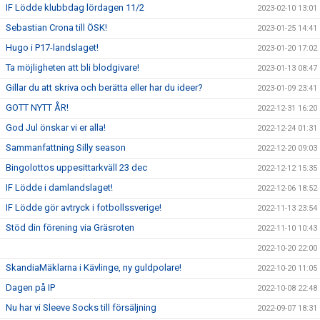
IF Lödde klubbdag lördagen 11/2
2023-02-10 13:01
Sebastian Crona till ÖSK!
2023-01-25 14:41
Hugo i P17-landslaget!
2023-01-20 17:02
Ta möjligheten att bli blodgivare!
2023-01-13 08:47
Gillar du att skriva och berätta eller har du ideer?
2023-01-09 23:41
GOTT NYTT ÅR!
2022-12-31 16:20
God Jul önskar vi er alla!
2022-12-24 01:31
Sammanfattning Silly season
2022-12-20 09:03
Bingolottos uppesittarkväll 23 dec
2022-12-12 15:35
IF Lödde i damlandslaget!
2022-12-06 18:52
IF Lödde gör avtryck i fotbollssverige!
2022-11-13 23:54
Stöd din förening via Gräsroten
2022-11-10 10:43
2022-10-20 22:00
SkandiaMäklarna i Kävlinge, ny guldpolare!
2022-10-20 11:05
Dagen på IP
2022-10-08 22:48
Nu har vi Sleeve Socks till försäljning
2022-09-07 18:31