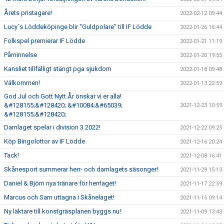
Årets pristagare!
2022-02-12 09:44
Lucy´s Löddeköpinge blir "Guldpolare" till IF Lödde
2022-01-26 16:44
Folkspel premierar IF Lödde
2022-01-21 11:19
Påminnelse
2022-01-20 19:55
Kansliet tillfälligt stängt pga sjukdom
2022-01-18 09:48
Välkommen!
2022-01-13 22:59
God Jul och Gott Nytt År önskar vi er alla!
&#128155;&#128420; &#10084;&#65039;
2021-12-23 10:59
&#128155;&#128420;
Damlaget spelar i division 3 2022!
2021-12-22 09:25
Köp Bingolottor av IF Lödde
2021-12-16 20:24
Tack!
2021-12-08 16:41
Skånesport summerar herr- och damlagets säsonger!
2021-11-29 15:13
Daniel & Björn nya tränare för herrlaget!
2021-11-17 22:59
Marcus och Sam uttagna i Skånelaget!
2021-11-15 09:14
Ny läktare till konstgräsplanen byggs nu!
2021-11-09 13:43