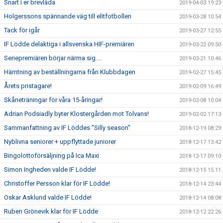
Snart i er brevlåda
2019-04-03 19:23
Holgerssons spännande väg till elitfotbollen
2019-03-28 10:54
Tack för igår
2019-03-27 12:55
IF Lödde delaktiga i allsvenska HIF-premiären
2019-03-22 09:50
Seriepremiären börjar närma sig....
2019-03-21 10:46
Hämtning av beställningarna från Klubbdagen
2019-02-27 15:45
Årets pristagare!
2019-02-09 16:49
Skåneträningar för våra 15-åringar!
2019-02-08 10:04
Adrian Podsiadly byter Klostergården mot Tolvans!
2019-02-02 17:13
Sammanfattning av IF Löddes "Silly season"
2018-12-19 08:29
Nyblivna seniorer + uppflyttade juniorer
2018-12-17 13:42
Bingolottoförsäljning på Ica Maxi
2018-12-17 09:10
Simon Ingheden valde IF Lödde!
2018-12-15 15:11
Christoffer Persson klar för IF Lödde!
2018-12-14 23:44
Oskar Asklund valde IF Lödde!
2018-12-14 08:08
Ruben Grönevik klar för IF Lödde
2018-12-12 22:26