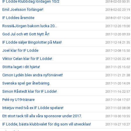
IF Lödde Klubbdag lördagen 10/2
2018-02-03 00:31
Emil Joelsson förlänger!
2018-02-02 23:19
IF Löddes årsmöte
2018-01-07 12:04
Rossi&Jörgen bakom lucka 20...
2017-12-20 19:00
God Jul och ett Gott Nytt År!
2017-12-20 09:33
IF Lödde säljer Bingolotter på Maxi!
2017-12-18 21:35
Joel klar för IF Lödde
2017-12-08 15:50
Viktor Celan klar för IF Lödde!
2017-12-05 22:40
Stötta laget i dit hjärta!
2017-11-25 15:02
Cimon Lydén blev andra nyförvärvet!
2017-11-21 21:38
Svenska spel ger återbäring.
2017-11-20 14:09
Simon Råstedt klar för IF Lödde!
2017-11-16 22:57
Pelé ny U19-tränare
2017-11-04 17:07
Interjuv med två ex IF Lödde spelare!
2017-11-03 08:08
Ett stort tack till alla våra sponsorer under 2017.
2017-10-30 10:55
IF Lödde, bästa klubbvalet för dig som vill utvecklas!
2017-10-27 10:27