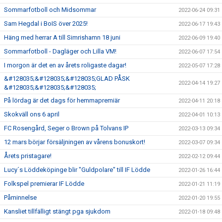
Sommarfotboll och Midsommar
2022-06-24 09:31
Sam Hegdal i BoIS över 2025!
2022-06-17 19:43
Häng med herrar A till Simrishamn 18 juni
2022-06-09 19:40
Sommarfotboll - Dagläger och Lilla VM!
2022-06-07 17:54
I morgon är det en av årets roligaste dagar!
2022-05-07 17:28
&#128035;&#128035;&#128035;GLAD PÅSK
2022-04-14 19:27
&#128035;&#128035;&#128035;
På lördag är det dags för hemmapremiär
2022-04-11 20:18
Skokväll ons 6 april
2022-04-01 10:13
FC Rosengård, Seger o Brown på Tolvans IP
2022-03-13 09:34
12 mars börjar försäljningen av vårens bonuskort!
2022-03-07 09:34
Årets pristagare!
2022-02-12 09:44
Lucy´s Löddeköpinge blir "Guldpolare" till IF Lödde
2022-01-26 16:44
Folkspel premierar IF Lödde
2022-01-21 11:19
Påminnelse
2022-01-20 19:55
Kansliet tillfälligt stängt pga sjukdom
2022-01-18 09:48