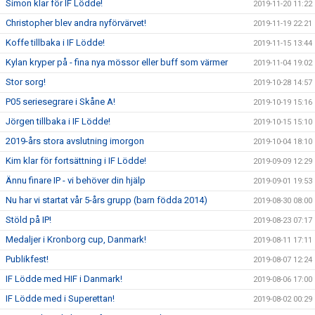
Simon klar för IF Lödde!
2019-11-20 11:22
Christopher blev andra nyförvärvet!
2019-11-19 22:21
Koffe tillbaka i IF Lödde!
2019-11-15 13:44
Kylan kryper på - fina nya mössor eller buff som värmer
2019-11-04 19:02
Stor sorg!
2019-10-28 14:57
P05 seriesegrare i Skåne A!
2019-10-19 15:16
Jörgen tillbaka i IF Lödde!
2019-10-15 15:10
2019-års stora avslutning imorgon
2019-10-04 18:10
Kim klar för fortsättning i IF Lödde!
2019-09-09 12:29
Ännu finare IP - vi behöver din hjälp
2019-09-01 19:53
Nu har vi startat vår 5-års grupp (barn födda 2014)
2019-08-30 08:00
Stöld på IP!
2019-08-23 07:17
Medaljer i Kronborg cup, Danmark!
2019-08-11 17:11
Publikfest!
2019-08-07 12:24
IF Lödde med HIF i Danmark!
2019-08-06 17:00
IF Lödde med i Superettan!
2019-08-02 00:29