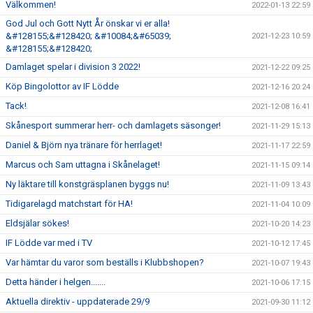
Välkommen!
2022-01-13 22:59
God Jul och Gott Nytt År önskar vi er alla!
&#128155;&#128420; &#10084;&#65039;
2021-12-23 10:59
&#128155;&#128420;
Damlaget spelar i division 3 2022!
2021-12-22 09:25
Köp Bingolottor av IF Lödde
2021-12-16 20:24
Tack!
2021-12-08 16:41
Skånesport summerar herr- och damlagets säsonger!
2021-11-29 15:13
Daniel & Björn nya tränare för herrlaget!
2021-11-17 22:59
Marcus och Sam uttagna i Skånelaget!
2021-11-15 09:14
Ny läktare till konstgräsplanen byggs nu!
2021-11-09 13:43
Tidigarelagd matchstart för HA!
2021-11-04 10:09
Eldsjälar sökes!
2021-10-20 14:23
IF Lödde var med i TV
2021-10-12 17:45
Var hämtar du varor som beställs i Klubbshopen?
2021-10-07 19:43
Detta händer i helgen.......
2021-10-06 17:15
Aktuella direktiv - uppdaterade 29/9
2021-09-30 11:12