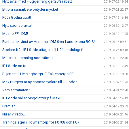
Nytt avtal med Flügger färg ger 20% rabatt
2019-07-22 19:34
Ett bra samarbete betyder mycket
2019-07-21 22:57
P05 i Gothia cup!!
2019-07-19 16:36
Nytt sponsoravtal
2019-06-30 12:07
Malmö FF i DM!
2019-06-19 11:05
Fantastisk vinst av Herrarna i DM över Landskrona BOIS!
2019-06-13 09:31
Spelare från IF Lödde uttagen till U21-landslaget!
2019-05-28 09:18
Match o inramning som värmer
2019-05-19 22:40
IF Lödde on tour
2019-05-16 17:49
Biljetter till Helsingborgs IF-Falkenbergs FF!
2019-05-15 18:08
Max Burgers är ny sponsorpolare till IF Lödde.
2019-05-02 11:23
Vem är tränaren?
2019-04-24 22:28
IF Lödde säljer bingolottor på Maxi
2019-04-16 14:19
Premiär!
2019-04-12 20:53
Nu är vi redo..
2019-04-07 21:46
Träningsläger i Hovmantorp för F0708 och P07
2019-04-05 21:24