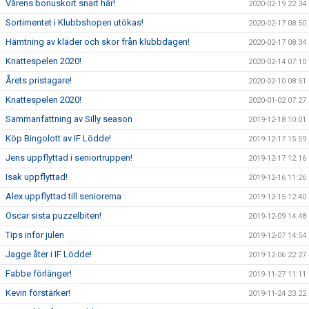
Vårens bonuskort snart här!
2020-02-19 22:34
Sortimentet i Klubbshopen utökas!
2020-02-17 08:50
Hämtning av kläder och skor från klubbdagen!
2020-02-17 08:34
Knattespelen 2020!
2020-02-14 07:10
Årets pristagare!
2020-02-10 08:51
Knattespelen 2020!
2020-01-02 07:27
Sammanfattning av Silly season
2019-12-18 10:01
Köp Bingolott av IF Lödde!
2019-12-17 15:59
Jens uppflyttad i seniortruppen!
2019-12-17 12:16
Isak uppflyttad!
2019-12-16 11:26
Alex uppflyttad till seniorerna
2019-12-15 12:40
Oscar sista puzzelbiten!
2019-12-09 14:48
Tips inför julen
2019-12-07 14:54
Jagge åter i IF Lödde!
2019-12-06 22:27
Fabbe förlänger!
2019-11-27 11:11
Kevin förstärker!
2019-11-24 23:22