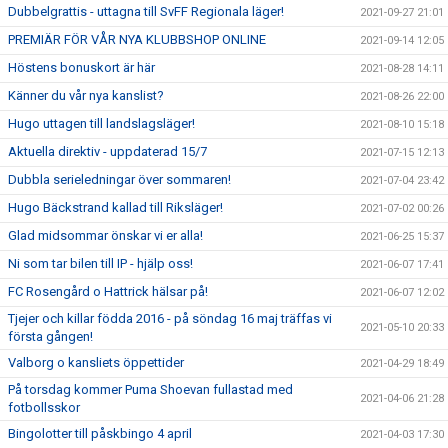
Dubbelgrattis - uttagna till SvFF Regionala läger!
2021-09-27 21:01
PREMIÄR FÖR VÅR NYA KLUBBSHOP ONLINE
2021-09-14 12:05
Höstens bonuskort är här
2021-08-28 14:11
Känner du vår nya kanslist?
2021-08-26 22:00
Hugo uttagen till landslagsläger!
2021-08-10 15:18
Aktuella direktiv - uppdaterad 15/7
2021-07-15 12:13
Dubbla serieledningar över sommaren!
2021-07-04 23:42
Hugo Bäckstrand kallad till Riksläger!
2021-07-02 00:26
Glad midsommar önskar vi er alla!
2021-06-25 15:37
Ni som tar bilen till IP - hjälp oss!
2021-06-07 17:41
FC Rosengård o Hattrick hälsar på!
2021-06-07 12:02
Tjejer och killar födda 2016 - på söndag 16 maj träffas vi
2021-05-10 20:33
första gången!
Valborg o kansliets öppettider
2021-04-29 18:49
På torsdag kommer Puma Shoevan fullastad med
2021-04-06 21:28
fotbollsskor
Bingolotter till påskbingo 4 april
2021-04-03 17:30