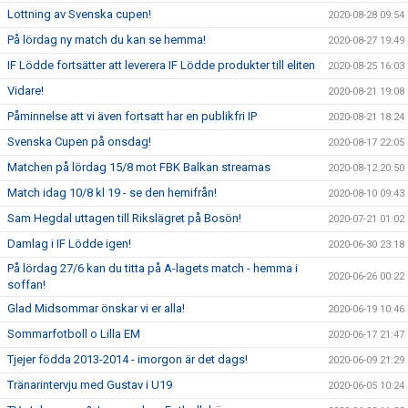
Lottning av Svenska cupen!
2020-08-28 09:54
På lördag ny match du kan se hemma!
2020-08-27 19:49
IF Lödde fortsätter att leverera IF Lödde produkter till eliten
2020-08-25 16:03
Vidare!
2020-08-21 19:08
Påminnelse att vi även fortsatt har en publikfri IP
2020-08-21 18:24
Svenska Cupen på onsdag!
2020-08-17 22:05
Matchen på lördag 15/8 mot FBK Balkan streamas
2020-08-12 20:50
Match idag 10/8 kl 19 - se den hemifrån!
2020-08-10 09:43
Sam Hegdal uttagen till Rikslägret på Bosön!
2020-07-21 01:02
Damlag i IF Lödde igen!
2020-06-30 23:18
På lördag 27/6 kan du titta på A-lagets match - hemma i
2020-06-26 00:22
soffan!
Glad Midsommar önskar vi er alla!
2020-06-19 10:46
Sommarfotboll o Lilla EM
2020-06-17 21:47
Tjejer födda 2013-2014 - imorgon är det dags!
2020-06-09 21:29
Tränarintervju med Gustav i U19
2020-06-05 10:24