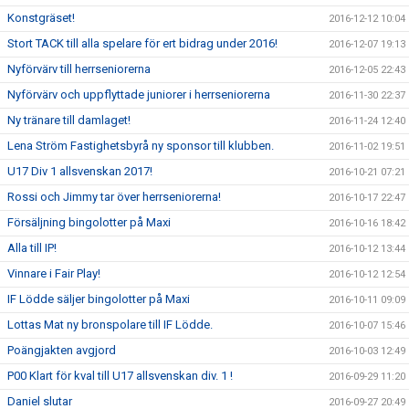
Konstgräset!
2016-12-12 10:04
Stort TACK till alla spelare för ert bidrag under 2016!
2016-12-07 19:13
Nyförvärv till herrseniorerna
2016-12-05 22:43
Nyförvärv och uppflyttade juniorer i herrseniorerna
2016-11-30 22:37
Ny tränare till damlaget!
2016-11-24 12:40
Lena Ström Fastighetsbyrå ny sponsor till klubben.
2016-11-02 19:51
U17 Div 1 allsvenskan 2017!
2016-10-21 07:21
Rossi och Jimmy tar över herrseniorerna!
2016-10-17 22:47
Försäljning bingolotter på Maxi
2016-10-16 18:42
Alla till IP!
2016-10-12 13:44
Vinnare i Fair Play!
2016-10-12 12:54
IF Lödde säljer bingolotter på Maxi
2016-10-11 09:09
Lottas Mat ny bronspolare till IF Lödde.
2016-10-07 15:46
Poängjakten avgjord
2016-10-03 12:49
P00 Klart för kval till U17 allsvenskan div. 1 !
2016-09-29 11:20
Daniel slutar
2016-09-27 20:49