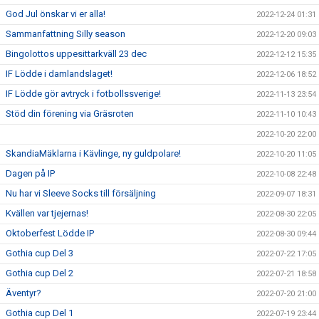
God Jul önskar vi er alla!
2022-12-24 01:31
Sammanfattning Silly season
2022-12-20 09:03
Bingolottos uppesittarkväll 23 dec
2022-12-12 15:35
IF Lödde i damlandslaget!
2022-12-06 18:52
IF Lödde gör avtryck i fotbollssverige!
2022-11-13 23:54
Stöd din förening via Gräsroten
2022-11-10 10:43
2022-10-20 22:00
SkandiaMäklarna i Kävlinge, ny guldpolare!
2022-10-20 11:05
Dagen på IP
2022-10-08 22:48
Nu har vi Sleeve Socks till försäljning
2022-09-07 18:31
Kvällen var tjejernas!
2022-08-30 22:05
Oktoberfest Lödde IP
2022-08-30 09:44
Gothia cup Del 3
2022-07-22 17:05
Gothia cup Del 2
2022-07-21 18:58
Äventyr?
2022-07-20 21:00
Gothia cup Del 1
2022-07-19 23:44