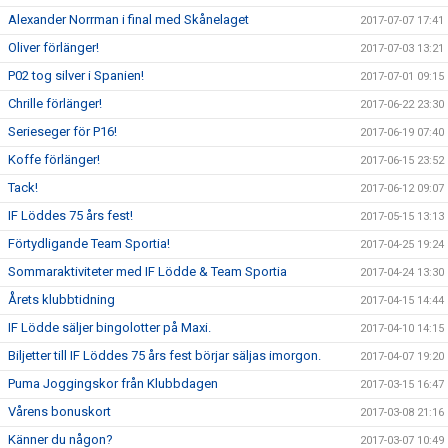
Alexander Norrman i final med Skånelaget
2017-07-07 17:41
Oliver förlänger!
2017-07-03 13:21
P02 tog silver i Spanien!
2017-07-01 09:15
Chrille förlänger!
2017-06-22 23:30
Serieseger för P16!
2017-06-19 07:40
Koffe förlänger!
2017-06-15 23:52
Tack!
2017-06-12 09:07
IF Löddes 75 års fest!
2017-05-15 13:13
Förtydligande Team Sportia!
2017-04-25 19:24
Sommaraktiviteter med IF Lödde & Team Sportia
2017-04-24 13:30
Årets klubbtidning
2017-04-15 14:44
IF Lödde säljer bingolotter på Maxi.
2017-04-10 14:15
Biljetter till IF Löddes 75 års fest börjar säljas imorgon.
2017-04-07 19:20
Puma Joggingskor från Klubbdagen
2017-03-15 16:47
Vårens bonuskort
2017-03-08 21:16
Känner du någon?
2017-03-07 10:49