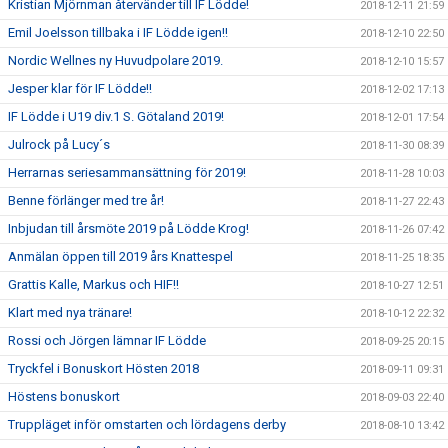
Kristian Mjörnman återvänder till IF Lödde!
2018-12-11 21:59
Emil Joelsson tillbaka i IF Lödde igen!!
2018-12-10 22:50
Nordic Wellnes ny Huvudpolare 2019.
2018-12-10 15:57
Jesper klar för IF Lödde!!
2018-12-02 17:13
IF Lödde i U19 div.1 S. Götaland 2019!
2018-12-01 17:54
Julrock på Lucy´s
2018-11-30 08:39
Herrarnas seriesammansättning för 2019!
2018-11-28 10:03
Benne förlänger med tre år!
2018-11-27 22:43
Inbjudan till årsmöte 2019 på Lödde Krog!
2018-11-26 07:42
Anmälan öppen till 2019 års Knattespel
2018-11-25 18:35
Grattis Kalle, Markus och HIF!!
2018-10-27 12:51
Klart med nya tränare!
2018-10-12 22:32
Rossi och Jörgen lämnar IF Lödde
2018-09-25 20:15
Tryckfel i Bonuskort Hösten 2018
2018-09-11 09:31
Höstens bonuskort
2018-09-03 22:40
Truppläget inför omstarten och lördagens derby
2018-08-10 13:42