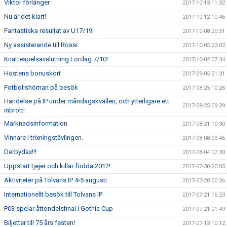
Viktor förlänger
2017-10-13 11:32
Nu är det klart!
2017-10-12 10:46
Fantastiska resultat av U17/19!
2017-10-08 20:51
Ny assisterande till Rossi
2017-10-05 23:02
Knattespelsavslutning Lördag 7/10!
2017-10-02 07:34
Höstens bonuskort
2017-09-05 21:31
Fotbollshörnan på besök
2017-08-25 10:26
Händelse på IP under måndagskvällen, och ytterligare ett
2017-08-25 09:39
inbrott!
Marknadsinformation
2017-08-21 10:30
Vinnare i trixningstävlingen.
2017-08-08 09:46
Derbydax!!!
2017-08-04 07:30
Uppstart tjejer och killar födda 2012!
2017-07-30 20:05
Aktiviteter på Tolvans IP 4-5 augusti
2017-07-28 00:26
Internationellt besök till Tolvans IP
2017-07-21 16:23
P03 spelar åttondelsfinal i Gothia Cup
2017-07-21 01:49
Biljetter till 75 års festen!
2017-07-13 10:12