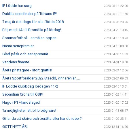
IF Lödde har sorg
2023-05-14 22:00
Dubbla seriefinaler på Tolvans IP!
2023-05-10 11:36
7 maj är det dags för alla födda 2018
2023-05-06 23:25
Följ med HA till Bromölla på lördag!
2023-04-25 13:15
Sommarfotboll - anmälan öppen
2023-04-18 18:23
Nästa seriepremiär
2023-04-16 08:00
Glad påsk och seriepremiär
2023-04-08 11:33
Världens finaste
2023-04-01 19:08
Årets pristagare - stort grattis!
2023-02-24 12:06
Årets Sportförälder 2022 utsedd, vinnaren är.....
2023-02-24 09:03
IF Lödde klubbdag lördagen 11/2
2023-02-10 13:01
Sebastian Crona till ÖSK!
2023-01-25 14:41
Hugo i P17-landslaget!
2023-01-20 17:02
Ta möjligheten att bli blodgivare!
2023-01-13 08:47
Gillar du att skriva och berätta eller har du ideer?
2023-01-09 23:41
GOTT NYTT ÅR!
2022-12-31 16:20