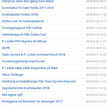
Herrarnas serie drar igång med derby!
2018-08-09 08:47
Sommarkul för barn födda 2011-2013
2018-08-07 09:40
Knattespelen hösten 2018
2018-08-05 11:50
Gothia över för löddespelarna!
2018-07-20 16:14
Torsdagsrapport från Gothia!
2018-07-19 21:24
Halvtidsrapport från Gothia Cup!
2018-07-18 20:29
IF Lödde P05 inbjudna till elitcup
2018-06-26 11:59
GDPR
2018-05-28 21:02
Team Sportia & IF Lödde Sommarfotboll 2018
2018-04-11 21:40
Försäsongsintervju med Rossi!
2018-04-03 15:03
IF Lödde säljer påsk-bingolotter på Maxi.
2018-03-26 15:43
Viktor förlänger
2018-03-07 16:08
Hämtning av beställningar från Team Sportia Emporia!
2018-03-02 17:59
Uppstartsmöte Knattespelen 2018
2018-02-27 20:36
Nils signar nytt!
2018-02-25 22:05
Pristagarna vid årsmötet för säsongen 2017!
2018-02-12 07:50