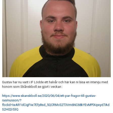
KLUBBSHOPEN
MEDLEMSFÖRMÅNER
Gustav har nu varit i IF Lödde ett halvår och här kan ni läsa en intervju med
honom som Skånskboll.se gjort i veckan :
https://www.skanskboll.se/2020/06/04/ett-par-fragor-till-gustav-
rasmusson/?
fbclid=IwAR1dCqjFiw7Efy8sd_5QCRMcS2T3Vm6NC68kYEvMPlXqwyd7Ad
S2H02r53Q