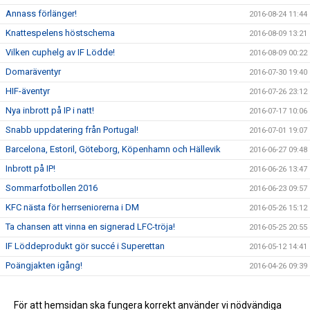
Annass förlänger!
2016-08-24 11:44
Knattespelens höstschema
2016-08-09 13:21
Vilken cuphelg av IF Lödde!
2016-08-09 00:22
Domaräventyr
2016-07-30 19:40
HIF-äventyr
2016-07-26 23:12
Nya inbrott på IP i natt!
2016-07-17 10:06
Snabb uppdatering från Portugal!
2016-07-01 19:07
Barcelona, Estoril, Göteborg, Köpenhamn och Hällevik
2016-06-27 09:48
Inbrott på IP!
2016-06-26 13:47
Sommarfotbollen 2016
2016-06-23 09:57
KFC nästa för herrseniorerna i DM
2016-05-26 15:12
Ta chansen att vinna en signerad LFC-tröja!
2016-05-25 20:55
IF Löddeprodukt gör succé i Superettan
2016-05-12 14:41
Poängjakten igång!
2016-04-26 09:39
Team Sportia Sommarfotboll 2016
2016-04-11 18:47
Nu är vi live med nya sidan!
För att hemsidan ska fungera korrekt använder vi nödvändiga
2016-04-01 06:20