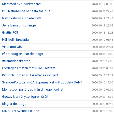
Klart med ny huvudtränare!
2020-11-12 09:33
P16 Nationell serie nästa för P05!!
2020-10-21 22:49
Isak Ekström signade nytt!
2020-10-19 22:43
Jens Ivarsson förlänger!
2020-10-18 23:03
Grattis P05!
2020-10-18 15:23
Håll koll i brevlådan
2020-10-10 08:48
Vinst mot ÖIS!
2020-10-08 23:34
På torsdag 8/10 är det dags....
2020-10-06 17:00
#framtidenskapten
2020-09-29 17:08
Lördagens match mot Nike i soffan!
2020-09-25 08:57
Kim och Jörgen slutar efter säsongen!
2020-09-15 22:12
Sverige-Portugal + ICA Supermarket + IF Lödde = SANT
2020-09-10 17:00
Mer fotboll på lördag från din egen soffa!
2020-09-10 09:00
Gustav klar för ytterligare två år!
2020-09-09 15:32
Idag är det dags
2020-08-29 09:46
ÖIS till IP i Svenska cupen
2020-08-28 15:35