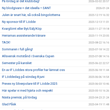
På lördag är det klubbdag!
2026-02-02 20:57
Ny blodgivare + det ideella = SANT
2026-01-24
Julen är snart här, så också bingolotterna
2025-12-19 16:32
Ny sponsor till IF Lödde
2025-12-13 11:01
Kvarglömt eller Byt/Sälj/Köp
2025-11-27 19:18
Herrarnas assisterande tränare
2025-11-19 23:05
TACK!
2025-08-22 16:16
Sommaren i full gång!
2025-07-18 14:22
Allsvensk motstånd i Svenska Cupen
2025-07-08 14:16
Semester på kansliet
2025-06-22 22:57
En av IF Löddes stora profiler har lämnat oss
2025-06-18 11:44
IF Löddedag på söndag 8 juni
2025-06-06 14:54
Prevex ny Silverpolare till IF Lödde 2025
2025-06-03 10:46
Här spelar vi med hjärta och respekt
2025-05-10 16:26
Nästa premiär, på lördag
2025-04-23 21:24
Glad Påsk
2025-04-19 11:48