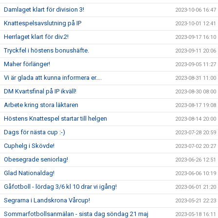
Damlaget klart för division 3!
2023-10-06 16:47
Knattespelsavslutning på IP
2023-10-01 12:41
Herrlaget klart för div.2!
2023-09-17 16:10
Tryckfel i höstens bonushäfte.
2023-09-11 20:06
Maher förlänger!
2023-09-05 11:27
Vi är glada att kunna informera er….
2023-08-31 11:00
DM Kvartsfinal på IP ikväll!
2023-08-30 08:00
Arbete kring stora läktaren
2023-08-17 19:08
Höstens Knattespel startar till helgen
2023-08-14 20:00
Dags för nästa cup :-)
2023-07-28 20:59
Cuphelg i Skövde!
2023-07-02 20:27
Obesegrade seniorlag!
2023-06-26 12:51
Glad Nationaldag!
2023-06-06 10:19
Gåfotboll - lördag 3/6 kl 10 drar vi igång!
2023-06-01 21:20
Segrarna i Landskrona Vårcup!
2023-05-21 22:23
Sommarfotbollsanmälan - sista dag söndag 21 maj
2023-05-18 16:11