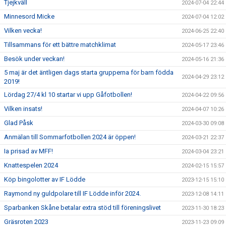
Tjejkväll
2024-07-04 22:44
Minnesord Micke
2024-07-04 12:02
Vilken vecka!
2024-06-25 22:40
Tillsammans för ett bättre matchklimat
2024-05-17 23:46
Besök under veckan!
2024-05-16 21:36
5 maj är det äntligen dags starta grupperna för barn födda
2024-04-29 23:12
2019!
Lördag 27/4 kl 10 startar vi upp Gåfotbollen!
2024-04-22 09:56
Vilken insats!
2024-04-07 10:26
Glad Påsk
2024-03-30 09:08
Anmälan till Sommarfotbollen 2024 är öppen!
2024-03-21 22:37
Ia prisad av MFF!
2024-03-04 23:21
Knattespelen 2024
2024-02-15 15:57
Köp bingolotter av IF Lödde
2023-12-15 15:10
Raymond ny guldpolare till IF Lödde inför 2024.
2023-12-08 14:11
Sparbanken Skåne betalar extra stöd till föreningslivet
2023-11-30 18:23
Gräsroten 2023
2023-11-23 09:09