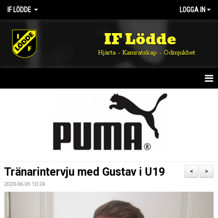
IF LÖDDE
LOGGA IN
IF Lödde
Hjärta - Kamratskap - Ödmjukhet
HEM
NYHETER
OM KLUBBEN
KALENDER
Tränarintervju med Gustav i U19
<
>
MATCHER
2020-06-05 10:24
DOKUMENT