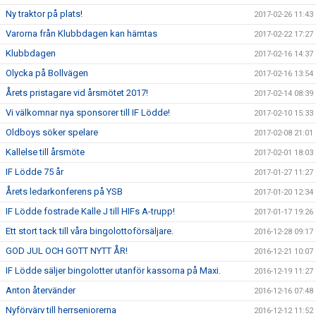
Ny traktor på plats!
2017-02-26 11:43
Varorna från Klubbdagen kan hämtas
2017-02-22 17:27
Klubbdagen
2017-02-16 14:37
Olycka på Bollvägen
2017-02-16 13:54
Årets pristagare vid årsmötet 2017!
2017-02-14 08:39
Vi välkomnar nya sponsorer till IF Lödde!
2017-02-10 15:33
Oldboys söker spelare
2017-02-08 21:01
Kallelse till årsmöte
2017-02-01 18:03
IF Lödde 75 år
2017-01-27 11:27
Årets ledarkonferens på YSB
2017-01-20 12:34
IF Lödde fostrade Kalle J till HIFs A-trupp!
2017-01-17 19:26
Ett stort tack till våra bingolottoförsäljare.
2016-12-28 09:17
GOD JUL OCH GOTT NYTT ÅR!
2016-12-21 10:07
IF Lödde säljer bingolotter utanför kassorna på Maxi.
2016-12-19 11:27
Anton återvänder
2016-12-16 07:48
Nyförvärv till herrseniorerna
2016-12-12 11:52