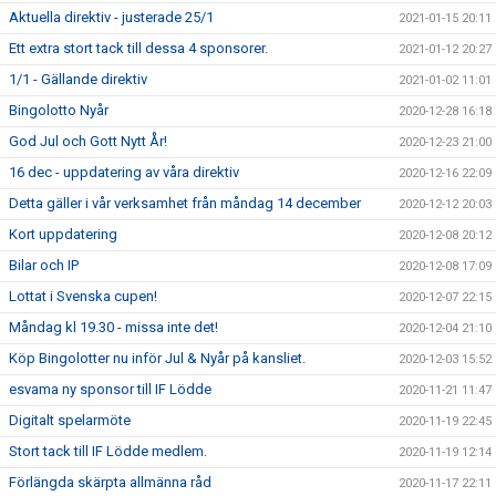
Aktuella direktiv - justerade 25/1
2021-01-15 20:11
Ett extra stort tack till dessa 4 sponsorer.
2021-01-12 20:27
1/1 - Gällande direktiv
2021-01-02 11:01
Bingolotto Nyår
2020-12-28 16:18
God Jul och Gott Nytt År!
2020-12-23 21:00
16 dec - uppdatering av våra direktiv
2020-12-16 22:09
Detta gäller i vår verksamhet från måndag 14 december
2020-12-12 20:03
Kort uppdatering
2020-12-08 20:12
Bilar och IP
2020-12-08 17:09
Lottat i Svenska cupen!
2020-12-07 22:15
Måndag kl 19.30 - missa inte det!
2020-12-04 21:10
Köp Bingolotter nu inför Jul & Nyår på kansliet.
2020-12-03 15:52
esvama ny sponsor till IF Lödde
2020-11-21 11:47
Digitalt spelarmöte
2020-11-19 22:45
Stort tack till IF Lödde medlem.
2020-11-19 12:14
Förlängda skärpta allmänna råd
2020-11-17 22:11