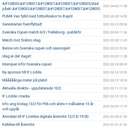
&#128035;&#128037;&#128037;&#128037;&#128035;Glad
2021-04-03 17:28
påsk! &#128035;&#128037;&#128037;&#128037;&#128035
PUMA Van fylld med fotbollsskor to 8 april
2021-03-28 14:00
Seriestarten framflyttad!
2021-03-12 09:04
Svenska Cupen match 6/3 i Trelleborg - publikfri
2021-03-04 11:56
Match mot Örebro idag
2021-02-28 11:49
Benne om Svenska cupen och säsongen!
2021-02-25 23:36
Idag är det dags!!
2021-02-20 11:28
Intervjuer inför Svenska cupen
2021-02-18 08:59
Ny sponsor till IF Lödde.
2021-02-14 10:35
Mååååånga meter på plats!
2021-02-13 18:59
Aktuella direktiv - uppdaterade 10/2
2021-02-11 21:54
IF Lödde i media
2021-02-10 13:15
Info ang lördag 13/2 för P06 och äldre + målvakter 13 år
2021-02-09 17:15
och uppåt
Anmälan till IF Löddes digitala årsmöte 12/2 kl 19.00
2021-01-28 21:34
Kallelse till årsmöte
2021-01-21 21:42