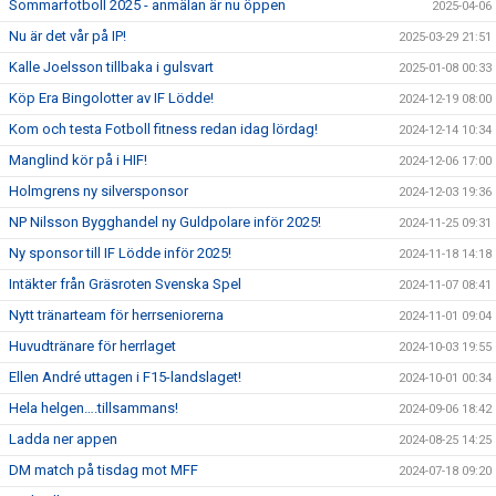
Sommarfotboll 2025 - anmälan är nu öppen
2025-04-06
Nu är det vår på IP!
2025-03-29 21:51
Kalle Joelsson tillbaka i gulsvart
2025-01-08 00:33
Köp Era Bingolotter av IF Lödde!
2024-12-19 08:00
Kom och testa Fotboll fitness redan idag lördag!
2024-12-14 10:34
Manglind kör på i HIF!
2024-12-06 17:00
Holmgrens ny silversponsor
2024-12-03 19:36
NP Nilsson Bygghandel ny Guldpolare inför 2025!
2024-11-25 09:31
Ny sponsor till IF Lödde inför 2025!
2024-11-18 14:18
Intäkter från Gräsroten Svenska Spel
2024-11-07 08:41
Nytt tränarteam för herrseniorerna
2024-11-01 09:04
Huvudtränare för herrlaget
2024-10-03 19:55
Ellen André uttagen i F15-landslaget!
2024-10-01 00:34
Hela helgen….tillsammans!
2024-09-06 18:42
Ladda ner appen
2024-08-25 14:25
DM match på tisdag mot MFF
2024-07-18 09:20