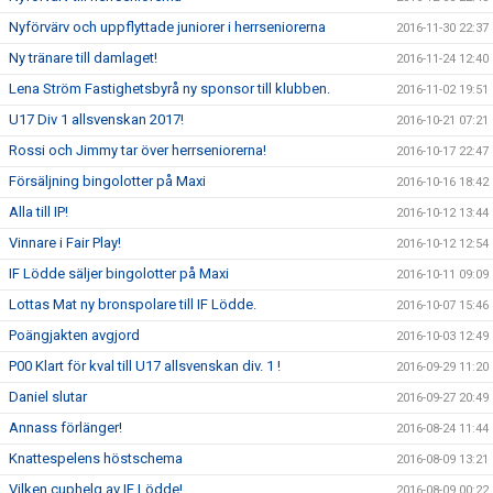
Nyförvärv och uppflyttade juniorer i herrseniorerna
2016-11-30 22:37
Ny tränare till damlaget!
2016-11-24 12:40
Lena Ström Fastighetsbyrå ny sponsor till klubben.
2016-11-02 19:51
U17 Div 1 allsvenskan 2017!
2016-10-21 07:21
Rossi och Jimmy tar över herrseniorerna!
2016-10-17 22:47
Försäljning bingolotter på Maxi
2016-10-16 18:42
Alla till IP!
2016-10-12 13:44
Vinnare i Fair Play!
2016-10-12 12:54
IF Lödde säljer bingolotter på Maxi
2016-10-11 09:09
Lottas Mat ny bronspolare till IF Lödde.
2016-10-07 15:46
Poängjakten avgjord
2016-10-03 12:49
P00 Klart för kval till U17 allsvenskan div. 1 !
2016-09-29 11:20
Daniel slutar
2016-09-27 20:49
Annass förlänger!
2016-08-24 11:44
Knattespelens höstschema
2016-08-09 13:21
Vilken cuphelg av IF Lödde!
2016-08-09 00:22