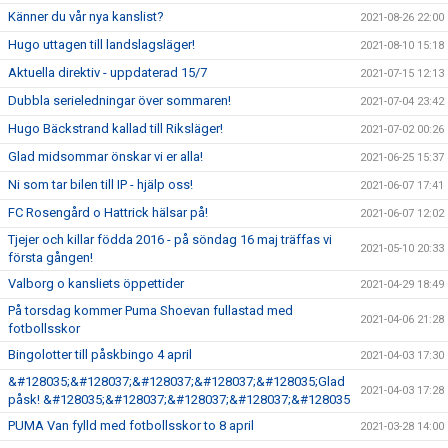
Känner du vår nya kanslist?
2021-08-26 22:00
Hugo uttagen till landslagsläger!
2021-08-10 15:18
Aktuella direktiv - uppdaterad 15/7
2021-07-15 12:13
Dubbla serieledningar över sommaren!
2021-07-04 23:42
Hugo Bäckstrand kallad till Riksläger!
2021-07-02 00:26
Glad midsommar önskar vi er alla!
2021-06-25 15:37
Ni som tar bilen till IP - hjälp oss!
2021-06-07 17:41
FC Rosengård o Hattrick hälsar på!
2021-06-07 12:02
Tjejer och killar födda 2016 - på söndag 16 maj träffas vi
2021-05-10 20:33
första gången!
Valborg o kansliets öppettider
2021-04-29 18:49
På torsdag kommer Puma Shoevan fullastad med
2021-04-06 21:28
fotbollsskor
Bingolotter till påskbingo 4 april
2021-04-03 17:30
&#128035;&#128037;&#128037;&#128037;&#128035;Glad
2021-04-03 17:28
påsk! &#128035;&#128037;&#128037;&#128037;&#128035
PUMA Van fylld med fotbollsskor to 8 april
2021-03-28 14:00