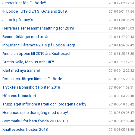
Jesper klar för IF Lödde!!
2018-12-02 17:13
IF Lödde i U19 div.1 S. Götaland 2019!
2018-12-01 17:54
Julrock på Lucy´s
2018-11-30 08:39
Herrarnas seriesammansättning för 2019!
2018-11-28 10:03
Benne förlänger med tre år!
2018-11-27 22:43
Inbjudan till årsmöte 2019 på Lödde Krog!
2018-11-26 07:42
Anmälan öppen till 2019 års Knattespel
2018-11-25 18:35
Grattis Kalle, Markus och HIF!!
2018-10-27 12:51
Klart med nya tränare!
2018-10-12 22:32
Rossi och Jörgen lämnar IF Lödde
2018-09-25 20:15
Tryckfel i Bonuskort Hösten 2018
2018-09-11 09:31
Höstens bonuskort
2018-09-03 22:40
Truppläget inför omstarten och lördagens derby
2018-08-10 13:42
Herrarnas serie drar igång med derby!
2018-08-09 08:47
Sommarkul för barn födda 2011-2013
2018-08-07 09:40
Knattespelen hösten 2018
2018-08-05 11:50