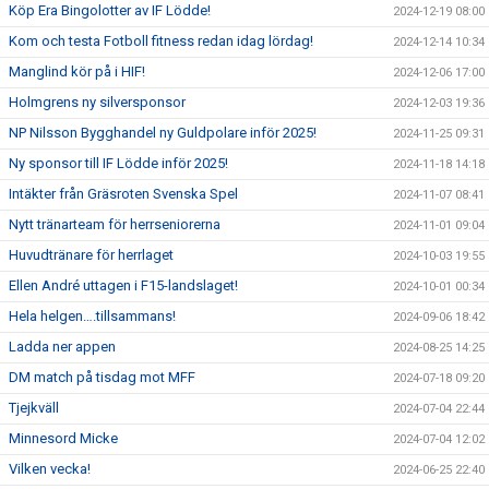
Köp Era Bingolotter av IF Lödde!
2024-12-19 08:00
Kom och testa Fotboll fitness redan idag lördag!
2024-12-14 10:34
Manglind kör på i HIF!
2024-12-06 17:00
Holmgrens ny silversponsor
2024-12-03 19:36
NP Nilsson Bygghandel ny Guldpolare inför 2025!
2024-11-25 09:31
Ny sponsor till IF Lödde inför 2025!
2024-11-18 14:18
Intäkter från Gräsroten Svenska Spel
2024-11-07 08:41
Nytt tränarteam för herrseniorerna
2024-11-01 09:04
Huvudtränare för herrlaget
2024-10-03 19:55
Ellen André uttagen i F15-landslaget!
2024-10-01 00:34
Hela helgen….tillsammans!
2024-09-06 18:42
Ladda ner appen
2024-08-25 14:25
DM match på tisdag mot MFF
2024-07-18 09:20
Tjejkväll
2024-07-04 22:44
Minnesord Micke
2024-07-04 12:02
Vilken vecka!
2024-06-25 22:40