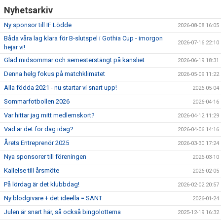
Nyhetsarkiv
Ny sponsor till IF Lödde
2026-08-08 16:05
Båda våra lag klara för B-slutspel i Gothia Cup - imorgon
2026-07-16 22:10
hejar vi!
Glad midsommar och semesterstängt på kansliet
2026-06-19 18:31
Denna helg fokus på matchklimatet
2026-05-09 11:22
Alla födda 2021 - nu startar vi snart upp!
2026-05-04
Sommarfotbollen 2026
2026-04-16
Var hittar jag mitt medlemskort?
2026-04-12 11:29
Vad är det för dag idag?
2026-04-06 14:16
Årets Entreprenör 2025
2026-03-30 17:24
Nya sponsorer till föreningen
2026-03-10
Kallelse till årsmöte
2026-02-05
På lördag är det klubbdag!
2026-02-02 20:57
Ny blodgivare + det ideella = SANT
2026-01-24
Julen är snart här, så också bingolotterna
2025-12-19 16:32