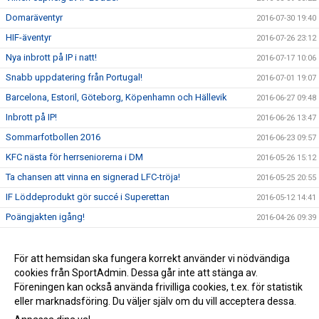
Domaräventyr
2016-07-30 19:40
HIF-äventyr
2016-07-26 23:12
Nya inbrott på IP i natt!
2016-07-17 10:06
Snabb uppdatering från Portugal!
2016-07-01 19:07
Barcelona, Estoril, Göteborg, Köpenhamn och Hällevik
2016-06-27 09:48
Inbrott på IP!
2016-06-26 13:47
Sommarfotbollen 2016
2016-06-23 09:57
KFC nästa för herrseniorerna i DM
2016-05-26 15:12
Ta chansen att vinna en signerad LFC-tröja!
2016-05-25 20:55
IF Löddeprodukt gör succé i Superettan
2016-05-12 14:41
Poängjakten igång!
2016-04-26 09:39
Team Sportia Sommarfotboll 2016
2016-04-11 18:47
Nu är vi live med nya sidan!
För att hemsidan ska fungera korrekt använder vi nödvändiga
2016-04-01 06:20
cookies från SportAdmin. Dessa går inte att stänga av.
P00 vinnare i Future Cup!
2016-03-28 22:49
Föreningen kan också använda frivilliga cookies, t.ex. för statistik
eller marknadsföring. Du väljer själv om du vill acceptera dessa.