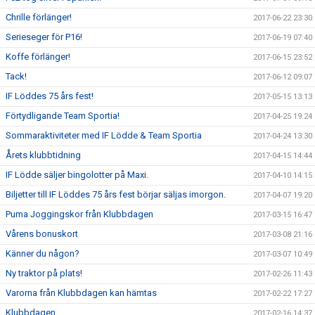
Chrille förlänger!
2017-06-22 23:30
Serieseger för P16!
2017-06-19 07:40
Koffe förlänger!
2017-06-15 23:52
Tack!
2017-06-12 09:07
IF Löddes 75 års fest!
2017-05-15 13:13
Förtydligande Team Sportia!
2017-04-25 19:24
Sommaraktiviteter med IF Lödde & Team Sportia
2017-04-24 13:30
Årets klubbtidning
2017-04-15 14:44
IF Lödde säljer bingolotter på Maxi.
2017-04-10 14:15
Biljetter till IF Löddes 75 års fest börjar säljas imorgon.
2017-04-07 19:20
Puma Joggingskor från Klubbdagen
2017-03-15 16:47
Vårens bonuskort
2017-03-08 21:16
Känner du någon?
2017-03-07 10:49
Ny traktor på plats!
2017-02-26 11:43
Varorna från Klubbdagen kan hämtas
2017-02-22 17:27
Klubbdagen
2017-02-16 14:37