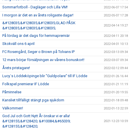
Sommarfotboll - Dagläger och Lilla VM!
2022-06-07 17:54
I morgon är det en av årets roligaste dagar!
2022-05-07 17:28
&#128035;&#128035;&#128035;GLAD PÅSK
2022-04-14 19:27
&#128035;&#128035;&#128035;
På lördag är det dags för hemmapremiär
2022-04-11 20:18
Skokväll ons 6 april
2022-04-01 10:13
FC Rosengård, Seger o Brown på Tolvans IP
2022-03-13 09:34
12 mars börjar försäljningen av vårens bonuskort!
2022-03-07 09:34
Årets pristagare!
2022-02-12 09:44
Lucy´s Löddeköpinge blir "Guldpolare" till IF Lödde
2022-01-26 16:44
Folkspel premierar IF Lödde
2022-01-21 11:19
Påminnelse
2022-01-20 19:55
Kansliet tillfälligt stängt pga sjukdom
2022-01-18 09:48
Välkommen!
2022-01-13 22:59
God Jul och Gott Nytt År önskar vi er alla!
&#128155;&#128420; &#10084;&#65039;
2021-12-23 10:59
&#128155;&#128420;