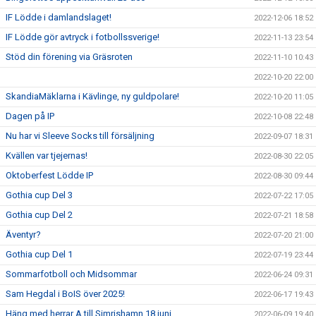
IF Lödde i damlandslaget!
2022-12-06 18:52
IF Lödde gör avtryck i fotbollssverige!
2022-11-13 23:54
Stöd din förening via Gräsroten
2022-11-10 10:43
2022-10-20 22:00
SkandiaMäklarna i Kävlinge, ny guldpolare!
2022-10-20 11:05
Dagen på IP
2022-10-08 22:48
Nu har vi Sleeve Socks till försäljning
2022-09-07 18:31
Kvällen var tjejernas!
2022-08-30 22:05
Oktoberfest Lödde IP
2022-08-30 09:44
Gothia cup Del 3
2022-07-22 17:05
Gothia cup Del 2
2022-07-21 18:58
Äventyr?
2022-07-20 21:00
Gothia cup Del 1
2022-07-19 23:44
Sommarfotboll och Midsommar
2022-06-24 09:31
Sam Hegdal i BoIS över 2025!
2022-06-17 19:43
Häng med herrar A till Simrishamn 18 juni
2022-06-09 19:40