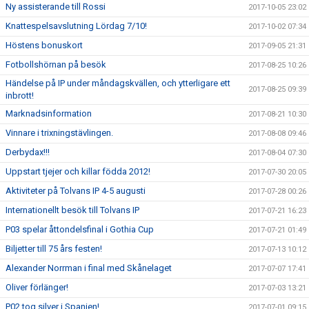
Ny assisterande till Rossi
2017-10-05 23:02
Knattespelsavslutning Lördag 7/10!
2017-10-02 07:34
Höstens bonuskort
2017-09-05 21:31
Fotbollshörnan på besök
2017-08-25 10:26
Händelse på IP under måndagskvällen, och ytterligare ett
2017-08-25 09:39
inbrott!
Marknadsinformation
2017-08-21 10:30
Vinnare i trixningstävlingen.
2017-08-08 09:46
Derbydax!!!
2017-08-04 07:30
Uppstart tjejer och killar födda 2012!
2017-07-30 20:05
Aktiviteter på Tolvans IP 4-5 augusti
2017-07-28 00:26
Internationellt besök till Tolvans IP
2017-07-21 16:23
P03 spelar åttondelsfinal i Gothia Cup
2017-07-21 01:49
Biljetter till 75 års festen!
2017-07-13 10:12
Alexander Norrman i final med Skånelaget
2017-07-07 17:41
Oliver förlänger!
2017-07-03 13:21
P02 tog silver i Spanien!
2017-07-01 09:15