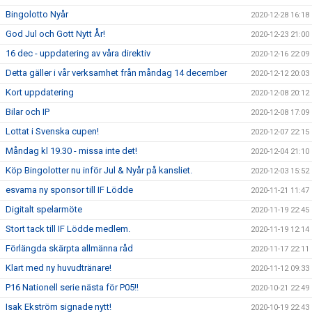
Bingolotto Nyår
2020-12-28 16:18
God Jul och Gott Nytt År!
2020-12-23 21:00
16 dec - uppdatering av våra direktiv
2020-12-16 22:09
Detta gäller i vår verksamhet från måndag 14 december
2020-12-12 20:03
Kort uppdatering
2020-12-08 20:12
Bilar och IP
2020-12-08 17:09
Lottat i Svenska cupen!
2020-12-07 22:15
Måndag kl 19.30 - missa inte det!
2020-12-04 21:10
Köp Bingolotter nu inför Jul & Nyår på kansliet.
2020-12-03 15:52
esvama ny sponsor till IF Lödde
2020-11-21 11:47
Digitalt spelarmöte
2020-11-19 22:45
Stort tack till IF Lödde medlem.
2020-11-19 12:14
Förlängda skärpta allmänna råd
2020-11-17 22:11
Klart med ny huvudtränare!
2020-11-12 09:33
P16 Nationell serie nästa för P05!!
2020-10-21 22:49
Isak Ekström signade nytt!
2020-10-19 22:43