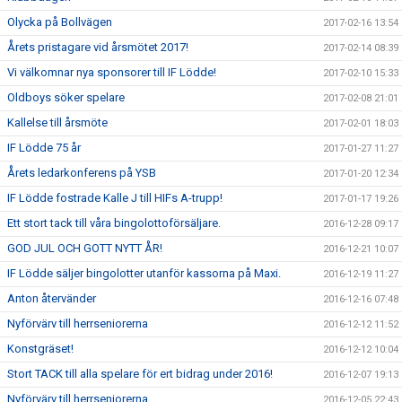
Olycka på Bollvägen
2017-02-16 13:54
Årets pristagare vid årsmötet 2017!
2017-02-14 08:39
Vi välkomnar nya sponsorer till IF Lödde!
2017-02-10 15:33
Oldboys söker spelare
2017-02-08 21:01
Kallelse till årsmöte
2017-02-01 18:03
IF Lödde 75 år
2017-01-27 11:27
Årets ledarkonferens på YSB
2017-01-20 12:34
IF Lödde fostrade Kalle J till HIFs A-trupp!
2017-01-17 19:26
Ett stort tack till våra bingolottoförsäljare.
2016-12-28 09:17
GOD JUL OCH GOTT NYTT ÅR!
2016-12-21 10:07
IF Lödde säljer bingolotter utanför kassorna på Maxi.
2016-12-19 11:27
Anton återvänder
2016-12-16 07:48
Nyförvärv till herrseniorerna
2016-12-12 11:52
Konstgräset!
2016-12-12 10:04
Stort TACK till alla spelare för ert bidrag under 2016!
2016-12-07 19:13
Nyförvärv till herrseniorerna
2016-12-05 22:43