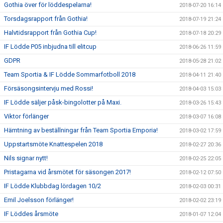
Gothia över för löddespelarna!
2018-07-20 16:14
Torsdagsrapport från Gothia!
2018-07-19 21:24
Halvtidsrapport från Gothia Cup!
2018-07-18 20:29
IF Lödde P05 inbjudna till elitcup
2018-06-26 11:59
GDPR
2018-05-28 21:02
Team Sportia & IF Lödde Sommarfotboll 2018
2018-04-11 21:40
Försäsongsintervju med Rossi!
2018-04-03 15:03
IF Lödde säljer påsk-bingolotter på Maxi.
2018-03-26 15:43
Viktor förlänger
2018-03-07 16:08
Hämtning av beställningar från Team Sportia Emporia!
2018-03-02 17:59
Uppstartsmöte Knattespelen 2018
2018-02-27 20:36
Nils signar nytt!
2018-02-25 22:05
Pristagarna vid årsmötet för säsongen 2017!
2018-02-12 07:50
IF Lödde Klubbdag lördagen 10/2
2018-02-03 00:31
Emil Joelsson förlänger!
2018-02-02 23:19
IF Löddes årsmöte
2018-01-07 12:04