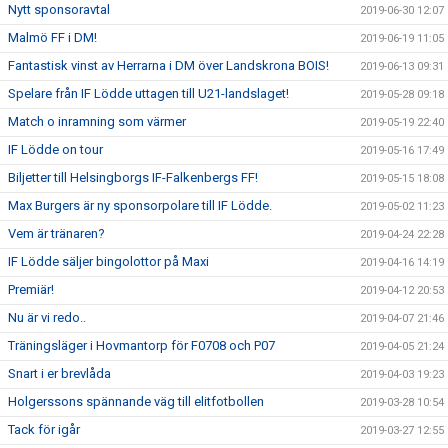
Nytt sponsoravtal
2019-06-30 12:07
Malmö FF i DM!
2019-06-19 11:05
Fantastisk vinst av Herrarna i DM över Landskrona BOIS!
2019-06-13 09:31
Spelare från IF Lödde uttagen till U21-landslaget!
2019-05-28 09:18
Match o inramning som värmer
2019-05-19 22:40
IF Lödde on tour
2019-05-16 17:49
Biljetter till Helsingborgs IF-Falkenbergs FF!
2019-05-15 18:08
Max Burgers är ny sponsorpolare till IF Lödde.
2019-05-02 11:23
Vem är tränaren?
2019-04-24 22:28
IF Lödde säljer bingolottor på Maxi
2019-04-16 14:19
Premiär!
2019-04-12 20:53
Nu är vi redo..
2019-04-07 21:46
Träningsläger i Hovmantorp för F0708 och P07
2019-04-05 21:24
Snart i er brevlåda
2019-04-03 19:23
Holgerssons spännande väg till elitfotbollen
2019-03-28 10:54
Tack för igår
2019-03-27 12:55