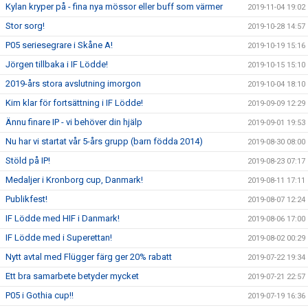
Kylan kryper på - fina nya mössor eller buff som värmer
2019-11-04 19:02
Stor sorg!
2019-10-28 14:57
P05 seriesegrare i Skåne A!
2019-10-19 15:16
Jörgen tillbaka i IF Lödde!
2019-10-15 15:10
2019-års stora avslutning imorgon
2019-10-04 18:10
Kim klar för fortsättning i IF Lödde!
2019-09-09 12:29
Ännu finare IP - vi behöver din hjälp
2019-09-01 19:53
Nu har vi startat vår 5-års grupp (barn födda 2014)
2019-08-30 08:00
Stöld på IP!
2019-08-23 07:17
Medaljer i Kronborg cup, Danmark!
2019-08-11 17:11
Publikfest!
2019-08-07 12:24
IF Lödde med HIF i Danmark!
2019-08-06 17:00
IF Lödde med i Superettan!
2019-08-02 00:29
Nytt avtal med Flügger färg ger 20% rabatt
2019-07-22 19:34
Ett bra samarbete betyder mycket
2019-07-21 22:57
P05 i Gothia cup!!
2019-07-19 16:36