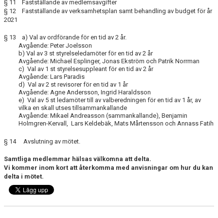
§ 11 Fastställande av medlemsavgifter
§ 12 Fastställande av verksamhetsplan samt behandling av budget för år
2021
§ 13 a) Val av ordförande för en tid av 2 år.
Avgående: Peter Joelsson
b) Val av 3 st styrelseledamöter för en tid av 2 år
Avgående: Michael Esplinger, Jonas Ekström och Patrik Norrman
c) Val av 1 st styrelsesuppleant för en tid av 2 år
Avgående: Lars Paradis
d) Val av 2 st revisorer för en tid av 1 år
Avgående: Agne Andersson, Ingrid Haraldsson
e) Val av 5 st ledamöter till av valberedningen för en tid av 1 år, av
vilka en skall utses tillsammankallande
Avgående: Mikael Andreasson (sammankallande), Benjamin
Holmgren-Kervall, Lars Keldebäk, Mats Mårtensson och Annass Fatih
§ 14 Avslutning av mötet.
Samtliga medlemmar hälsas välkomna att delta.
Vi kommer inom kort att återkomma med anvisningar om hur du kan
delta i mötet.