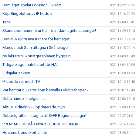
Damlaget spelar i division 3 2022!
2021-12-22 09:25
Köp Bingolottor av IF Lödde
2021-12-16 20:24
Tack!
2021-12-08 16:41
Skånesport summerar herr- och damlagets säsonger!
2021-11-29 15:13
Daniel & Björn nya tränare för herrlaget!
2021-11-17 22:59
Marcus och Sam uttagna i Skånelaget!
2021-11-15 09:14
Ny läktare till konstgräsplanen byggs nu!
2021-11-09 13:43
Tidigarelagd matchstart för HA!
2021-11-04 10:09
Eldsjälar sökes!
2021-10-20 14:23
IF Lödde var med i TV
2021-10-12 17:45
Var hämtar du varor som beställs i Klubbshopen?
2021-10-07 19:43
Detta händer i helgen.......
2021-10-06 17:15
Aktuella direktiv - uppdaterade 29/9
2021-09-30 11:12
Dubbelgrattis - uttagna till SvFF Regionala läger!
2021-09-27 21:01
PREMIÄR FÖR VÅR NYA KLUBBSHOP ONLINE
2021-09-14 12:05
Höstens bonuskort är här
2021-08-28 14:11