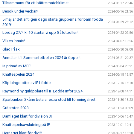
Tillsammans för ett bättre matchklimat
2024-05-17 23:46
Besök under veckan!
2024-05-16 21:36
5 maj är det äntligen dags starta grupperna för barn födda
2024-04-29 23:12
2019!
Lördag 27/4 kl 10 startar vi upp Gåfotbollen!
2024-04-22 09:56
Vilken insats!
2024-04-07 10:26
Glad Påsk
2024-03-30 09:08
Anmälan till Sommarfotbollen 2024 är öppen!
2024-03-21 22:37
Ia prisad av MFF!
2024-03-04 23:21
Knattespelen 2024
2024-02-15 15:57
Köp bingolotter av IF Lödde
2023-12-15 15:10
Raymond ny guldpolare till IF Lödde inför 2024.
2023-12-08 14:11
Sparbanken Skåne betalar extra stöd till föreningslivet
2023-11-30 18:23
Gräsroten 2023
2023-11-23 09:09
Damlaget klart för division 3!
2023-10-06 16:47
Knattespelsavslutning på IP
2023-10-01 12:41
Herrlaget klart för div.2!
2023-09-17 16:10