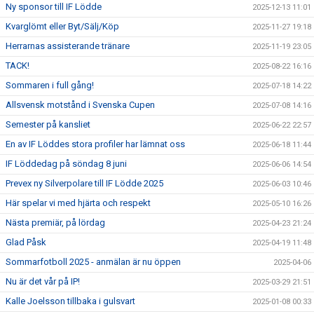
Ny sponsor till IF Lödde
2025-12-13 11:01
Kvarglömt eller Byt/Sälj/Köp
2025-11-27 19:18
Herrarnas assisterande tränare
2025-11-19 23:05
TACK!
2025-08-22 16:16
Sommaren i full gång!
2025-07-18 14:22
Allsvensk motstånd i Svenska Cupen
2025-07-08 14:16
Semester på kansliet
2025-06-22 22:57
En av IF Löddes stora profiler har lämnat oss
2025-06-18 11:44
IF Löddedag på söndag 8 juni
2025-06-06 14:54
Prevex ny Silverpolare till IF Lödde 2025
2025-06-03 10:46
Här spelar vi med hjärta och respekt
2025-05-10 16:26
Nästa premiär, på lördag
2025-04-23 21:24
Glad Påsk
2025-04-19 11:48
Sommarfotboll 2025 - anmälan är nu öppen
2025-04-06
Nu är det vår på IP!
2025-03-29 21:51
Kalle Joelsson tillbaka i gulsvart
2025-01-08 00:33