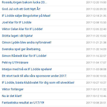
Rossi&Jörgen bakom lucka 20...
2017-12-20 19:00
God Jul och ett Gott Nytt År!
2017-12-20 09:33
IF Lödde säljer Bingolotter på Maxi!
2017-12-18 21:35
Joel klar för IF Lödde
2017-12-08 15:50
Viktor Celan klar för IF Lödde!
2017-12-05 22:40
Stötta laget i dit hjärta!
2017-11-25 15:02
Cimon Lydén blev andra nyförvärvet!
2017-11-21 21:38
Svenska spel ger återbäring.
2017-11-20 14:09
Simon Råstedt klar för IF Lödde!
2017-11-16 22:57
Pelé ny U19-tränare
2017-11-04 17:07
Interjuv med två ex IF Lödde spelare!
2017-11-03 08:08
Ett stort tack till alla våra sponsorer under 2017.
2017-10-30 10:55
IF Lödde, bästa klubbvalet för dig som vill utvecklas!
2017-10-27 10:27
Viktor förlänger
2017-10-13 11:32
Nu är det klart!
2017-10-12 10:46
Fantastiska resultat av U17/19!
2017-10-08 20:51