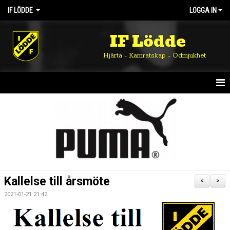
IF LÖDDE
LOGGA IN
IF Lödde
Hjärta - Kamratskap - Ödmjukhet
HEM
NYHETER
OM KLUBBEN
KALENDER
Kallelse till årsmöte
<
>
MATCHER
2021-01-21 21:42
DOKUMENT