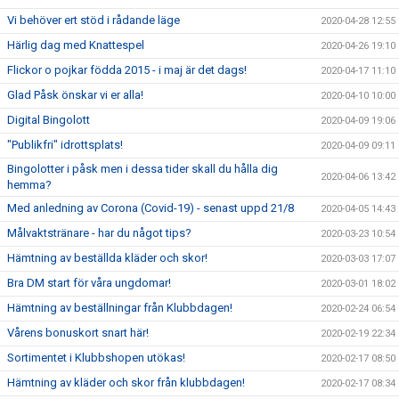
Vi behöver ert stöd i rådande läge
2020-04-28 12:55
Härlig dag med Knattespel
2020-04-26 19:10
Flickor o pojkar födda 2015 - i maj är det dags!
2020-04-17 11:10
Glad Påsk önskar vi er alla!
2020-04-10 10:00
Digital Bingolott
2020-04-09 19:06
"Publikfri" idrottsplats!
2020-04-09 09:11
Bingolotter i påsk men i dessa tider skall du hålla dig
2020-04-06 13:42
hemma?
Med anledning av Corona (Covid-19) - senast uppd 21/8
2020-04-05 14:43
Målvaktstränare - har du något tips?
2020-03-23 10:54
Hämtning av beställda kläder och skor!
2020-03-03 17:07
Bra DM start för våra ungdomar!
2020-03-01 18:02
Hämtning av beställningar från Klubbdagen!
2020-02-24 06:54
Vårens bonuskort snart här!
2020-02-19 22:34
Sortimentet i Klubbshopen utökas!
2020-02-17 08:50
Hämtning av kläder och skor från klubbdagen!
2020-02-17 08:34