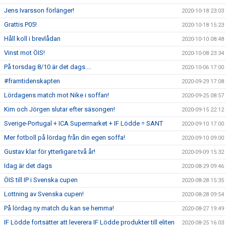
Jens Ivarsson förlänger!
2020-10-18 23:03
Grattis P05!
2020-10-18 15:23
Håll koll i brevlådan
2020-10-10 08:48
Vinst mot ÖIS!
2020-10-08 23:34
På torsdag 8/10 är det dags....
2020-10-06 17:00
#framtidenskapten
2020-09-29 17:08
Lördagens match mot Nike i soffan!
2020-09-25 08:57
Kim och Jörgen slutar efter säsongen!
2020-09-15 22:12
Sverige-Portugal + ICA Supermarket + IF Lödde = SANT
2020-09-10 17:00
Mer fotboll på lördag från din egen soffa!
2020-09-10 09:00
Gustav klar för ytterligare två år!
2020-09-09 15:32
Idag är det dags
2020-08-29 09:46
ÖIS till IP i Svenska cupen
2020-08-28 15:35
Lottning av Svenska cupen!
2020-08-28 09:54
På lördag ny match du kan se hemma!
2020-08-27 19:49
IF Lödde fortsätter att leverera IF Lödde produkter till eliten
2020-08-25 16:03