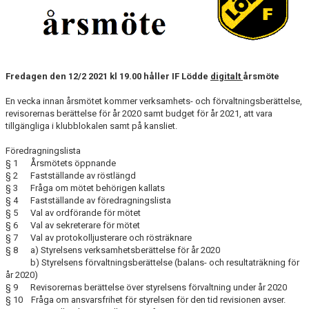
KLUBBSHOPEN
MEDLEMSFÖRMÅNER
Fredagen den 12/2 2021 kl 19.00 håller IF Lödde
digitalt
årsmöte
En vecka innan årsmötet kommer verksamhets- och förvaltningsberättelse,
revisorernas berättelse för år 2020 samt budget för år 2021, att vara
tillgängliga i klubblokalen samt på kansliet.
Föredragningslista
§ 1 Årsmötets öppnande
§ 2 Fastställande av röstlängd
§ 3 Fråga om mötet behörigen kallats
§ 4 Fastställande av föredragningslista
§ 5 Val av ordförande för mötet
§ 6 Val av sekreterare för mötet
§ 7 Val av protokolljusterare och rösträknare
§ 8 a) Styrelsens verksamhetsberättelse för år 2020
b) Styrelsens förvaltningsberättelse (balans- och resultaträkning för
år 2020)
§ 9 Revisorernas berättelse över styrelsens förvaltning under år 2020
§ 10 Fråga om ansvarsfrihet för styrelsen för den tid revisionen avser.