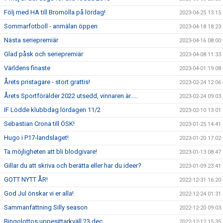
Följ med HA till Bromölla på lördag!
2023-04-25 13:15
Sommarfotboll - anmälan öppen
2023-04-18 18:23
Nästa seriepremiär
2023-04-16 08:00
Glad påsk och seriepremiär
2023-04-08 11:33
Världens finaste
2023-04-01 19:08
Årets pristagare - stort grattis!
2023-02-24 12:06
Årets Sportförälder 2022 utsedd, vinnaren är.....
2023-02-24 09:03
IF Lödde klubbdag lördagen 11/2
2023-02-10 13:01
Sebastian Crona till ÖSK!
2023-01-25 14:41
Hugo i P17-landslaget!
2023-01-20 17:02
Ta möjligheten att bli blodgivare!
2023-01-13 08:47
Gillar du att skriva och berätta eller har du ideer?
2023-01-09 23:41
GOTT NYTT ÅR!
2022-12-31 16:20
God Jul önskar vi er alla!
2022-12-24 01:31
Sammanfattning Silly season
2022-12-20 09:03
Bingolottos uppesittarkväll 23 dec
2022-12-12 15:35