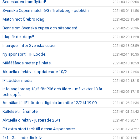
Seriestarten framflyttad!
2021-03-12 09:04
Svenska Cupen match 6/3 i Trelleborg - publikfri
2021-03-04 11:56
Match mot Örebro idag
2021-02-28 11:49
Benne om Svenska cupen och säsongen!
2021-02-25 23:36
Idag är det dags!!
2021-02-20 11:28
Intervjuer inför Svenska cupen
2021-02-18 08:59
Ny sponsor till IF Lödde.
2021-02-14 10:35
Mååååånga meter på plats!
2021-02-13 18:59
Aktuella direktiv - uppdaterade 10/2
2021-02-11 21:54
IF Lödde i media
2021-02-10 13:15
Info ang lördag 13/2 för P06 och äldre + målvakter 13 år
2021-02-09 17:15
och uppåt
Anmälan till IF Löddes digitala årsmöte 12/2 kl 19.00
2021-01-28 21:34
Kallelse till årsmöte
2021-01-21 21:42
Aktuella direktiv - justerade 25/1
2021-01-15 20:11
Ett extra stort tack till dessa 4 sponsorer.
2021-01-12 20:27
1/1 - Gällande direktiv
2021-01-02 11:01