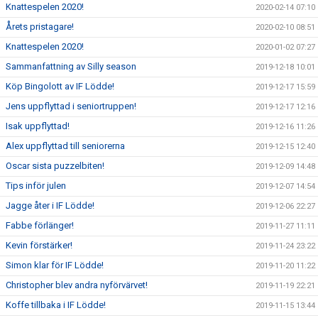
Knattespelen 2020!
2020-02-14 07:10
Årets pristagare!
2020-02-10 08:51
Knattespelen 2020!
2020-01-02 07:27
Sammanfattning av Silly season
2019-12-18 10:01
Köp Bingolott av IF Lödde!
2019-12-17 15:59
Jens uppflyttad i seniortruppen!
2019-12-17 12:16
Isak uppflyttad!
2019-12-16 11:26
Alex uppflyttad till seniorerna
2019-12-15 12:40
Oscar sista puzzelbiten!
2019-12-09 14:48
Tips inför julen
2019-12-07 14:54
Jagge åter i IF Lödde!
2019-12-06 22:27
Fabbe förlänger!
2019-11-27 11:11
Kevin förstärker!
2019-11-24 23:22
Simon klar för IF Lödde!
2019-11-20 11:22
Christopher blev andra nyförvärvet!
2019-11-19 22:21
Koffe tillbaka i IF Lödde!
2019-11-15 13:44