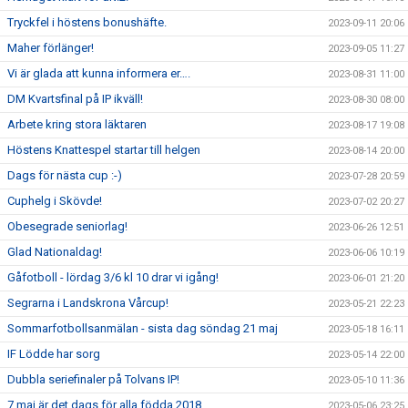
Tryckfel i höstens bonushäfte.
2023-09-11 20:06
Maher förlänger!
2023-09-05 11:27
Vi är glada att kunna informera er….
2023-08-31 11:00
DM Kvartsfinal på IP ikväll!
2023-08-30 08:00
Arbete kring stora läktaren
2023-08-17 19:08
Höstens Knattespel startar till helgen
2023-08-14 20:00
Dags för nästa cup :-)
2023-07-28 20:59
Cuphelg i Skövde!
2023-07-02 20:27
Obesegrade seniorlag!
2023-06-26 12:51
Glad Nationaldag!
2023-06-06 10:19
Gåfotboll - lördag 3/6 kl 10 drar vi igång!
2023-06-01 21:20
Segrarna i Landskrona Vårcup!
2023-05-21 22:23
Sommarfotbollsanmälan - sista dag söndag 21 maj
2023-05-18 16:11
IF Lödde har sorg
2023-05-14 22:00
Dubbla seriefinaler på Tolvans IP!
2023-05-10 11:36
7 maj är det dags för alla födda 2018
2023-05-06 23:25