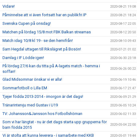
Vidare!
2020-08-21 19:08
Påminnelse att vi även fortsatt har en publikfri IP
2020-08-21 18:24
Svenska Cupen på onsdag!
2020-08-17 22:05
Matchen på lördag 15/8 mot FBK Balkan streamas
2020-08-12 20:50
Match idag 10/8 kl 19 - se den hemifrån!
2020-08-10 09:43
Sam Hegdal uttagen till Rikslägret på Bosön!
2020-07-21 01:02
Damlag i IF Lödde igen!
2020-06-30 23:18
På lördag 27/6 kan du titta på A-lagets match - hemma i
2020-06-26 00:22
soffan!
Glad Midsommar önskar vi er alla!
2020-06-19 10:46
Sommarfotboll o Lilla EM
2020-06-17 21:47
Tjejer födda 2013-2014 - imorgon är det dags!
2020-06-09 21:29
Tränarintervju med Gustav i U19
2020-06-05 10:24
TV: Johansson&Jansson hos Fotbollshörnan
2020-06-02 11:33
Som vi har längtat - nu är det dags starta upp grupperna för
2020-05-04 22:00
barn födda 2015
Vi är stolta att kunna leverera - i samarbete med KKB
2020-05-01 19:44