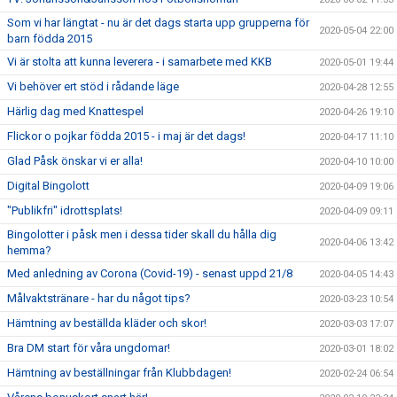
Som vi har längtat - nu är det dags starta upp grupperna för
2020-05-04 22:00
barn födda 2015
Vi är stolta att kunna leverera - i samarbete med KKB
2020-05-01 19:44
Vi behöver ert stöd i rådande läge
2020-04-28 12:55
Härlig dag med Knattespel
2020-04-26 19:10
Flickor o pojkar födda 2015 - i maj är det dags!
2020-04-17 11:10
Glad Påsk önskar vi er alla!
2020-04-10 10:00
Digital Bingolott
2020-04-09 19:06
"Publikfri" idrottsplats!
2020-04-09 09:11
Bingolotter i påsk men i dessa tider skall du hålla dig
2020-04-06 13:42
hemma?
Med anledning av Corona (Covid-19) - senast uppd 21/8
2020-04-05 14:43
Målvaktstränare - har du något tips?
2020-03-23 10:54
Hämtning av beställda kläder och skor!
2020-03-03 17:07
Bra DM start för våra ungdomar!
2020-03-01 18:02
Hämtning av beställningar från Klubbdagen!
2020-02-24 06:54