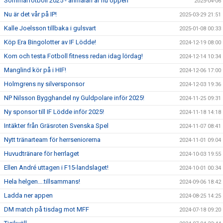
Sommarfotboll 2025 - anmälan är nu öppen
2025-04-06
Nu är det vår på IP!
2025-03-29 21:51
Kalle Joelsson tillbaka i gulsvart
2025-01-08 00:33
Köp Era Bingolotter av IF Lödde!
2024-12-19 08:00
Kom och testa Fotboll fitness redan idag lördag!
2024-12-14 10:34
Manglind kör på i HIF!
2024-12-06 17:00
Holmgrens ny silversponsor
2024-12-03 19:36
NP Nilsson Bygghandel ny Guldpolare inför 2025!
2024-11-25 09:31
Ny sponsor till IF Lödde inför 2025!
2024-11-18 14:18
Intäkter från Gräsroten Svenska Spel
2024-11-07 08:41
Nytt tränarteam för herrseniorerna
2024-11-01 09:04
Huvudtränare för herrlaget
2024-10-03 19:55
Ellen André uttagen i F15-landslaget!
2024-10-01 00:34
Hela helgen….tillsammans!
2024-09-06 18:42
Ladda ner appen
2024-08-25 14:25
DM match på tisdag mot MFF
2024-07-18 09:20