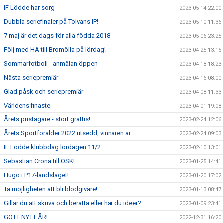
IF Lödde har sorg
2023-05-14 22:00
Dubbla seriefinaler på Tolvans IP!
2023-05-10 11:36
7 maj är det dags för alla födda 2018
2023-05-06 23:25
Följ med HA till Bromölla på lördag!
2023-04-25 13:15
Sommarfotboll - anmälan öppen
2023-04-18 18:23
Nästa seriepremiär
2023-04-16 08:00
Glad påsk och seriepremiär
2023-04-08 11:33
Världens finaste
2023-04-01 19:08
Årets pristagare - stort grattis!
2023-02-24 12:06
Årets Sportförälder 2022 utsedd, vinnaren är.....
2023-02-24 09:03
IF Lödde klubbdag lördagen 11/2
2023-02-10 13:01
Sebastian Crona till ÖSK!
2023-01-25 14:41
Hugo i P17-landslaget!
2023-01-20 17:02
Ta möjligheten att bli blodgivare!
2023-01-13 08:47
Gillar du att skriva och berätta eller har du ideer?
2023-01-09 23:41
GOTT NYTT ÅR!
2022-12-31 16:20