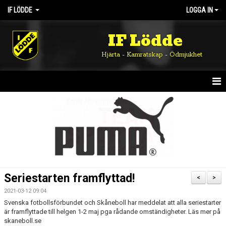
IF LÖDDE
LOGGA IN
IF Lödde
Hjärta - Kamratskap - Ödmjukhet
HEM
NYHETER
OM KLUBBEN
KALENDER
Seriestarten framflyttad!
<
>
MATCHER
2021-03-12 09:04
Svenska fotbollsförbundet och Skåneboll har meddelat att alla seriestarter
DOKUMENT
är framflyttade till helgen 1-2 maj pga rådande omständigheter. Läs mer på
skaneboll.se