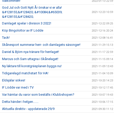
Välkommen!
2022-01-13 22:59
God Jul och Gott Nytt År önskar vi er alla!
&#128155;&#128420; &#10084;&#65039;
2021-12-23 10:59
&#128155;&#128420;
Damlaget spelar i division 3 2022!
2021-12-22 09:25
Köp Bingolottor av IF Lödde
2021-12-16 20:24
Tack!
2021-12-08 16:41
Skånesport summerar herr- och damlagets säsonger!
2021-11-29 15:13
Daniel & Björn nya tränare för herrlaget!
2021-11-17 22:59
Marcus och Sam uttagna i Skånelaget!
2021-11-15 09:14
Ny läktare till konstgräsplanen byggs nu!
2021-11-09 13:43
Tidigarelagd matchstart för HA!
2021-11-04 10:09
Eldsjälar sökes!
2021-10-20 14:23
IF Lödde var med i TV
2021-10-12 17:45
Var hämtar du varor som beställs i Klubbshopen?
2021-10-07 19:43
Detta händer i helgen.......
2021-10-06 17:15
Aktuella direktiv - uppdaterade 29/9
2021-09-30 11:12