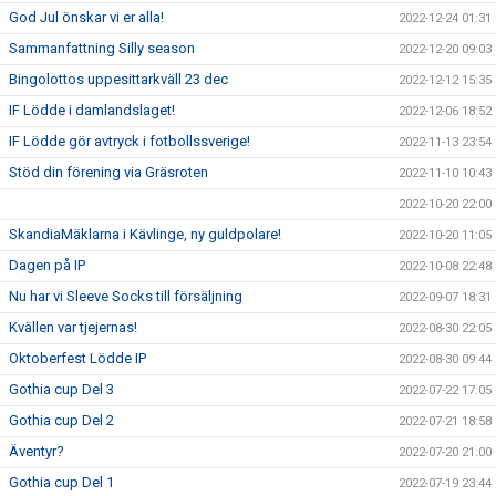
God Jul önskar vi er alla!
2022-12-24 01:31
Sammanfattning Silly season
2022-12-20 09:03
Bingolottos uppesittarkväll 23 dec
2022-12-12 15:35
IF Lödde i damlandslaget!
2022-12-06 18:52
IF Lödde gör avtryck i fotbollssverige!
2022-11-13 23:54
Stöd din förening via Gräsroten
2022-11-10 10:43
2022-10-20 22:00
SkandiaMäklarna i Kävlinge, ny guldpolare!
2022-10-20 11:05
Dagen på IP
2022-10-08 22:48
Nu har vi Sleeve Socks till försäljning
2022-09-07 18:31
Kvällen var tjejernas!
2022-08-30 22:05
Oktoberfest Lödde IP
2022-08-30 09:44
Gothia cup Del 3
2022-07-22 17:05
Gothia cup Del 2
2022-07-21 18:58
Äventyr?
2022-07-20 21:00
Gothia cup Del 1
2022-07-19 23:44