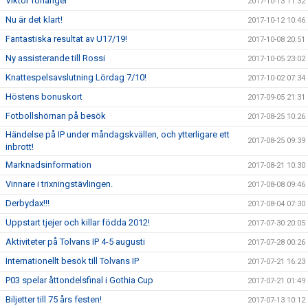
Viktor förlänger
2017-10-13 11:32
Nu är det klart!
2017-10-12 10:46
Fantastiska resultat av U17/19!
2017-10-08 20:51
Ny assisterande till Rossi
2017-10-05 23:02
Knattespelsavslutning Lördag 7/10!
2017-10-02 07:34
Höstens bonuskort
2017-09-05 21:31
Fotbollshörnan på besök
2017-08-25 10:26
Händelse på IP under måndagskvällen, och ytterligare ett
2017-08-25 09:39
inbrott!
Marknadsinformation
2017-08-21 10:30
Vinnare i trixningstävlingen.
2017-08-08 09:46
Derbydax!!!
2017-08-04 07:30
Uppstart tjejer och killar födda 2012!
2017-07-30 20:05
Aktiviteter på Tolvans IP 4-5 augusti
2017-07-28 00:26
Internationellt besök till Tolvans IP
2017-07-21 16:23
P03 spelar åttondelsfinal i Gothia Cup
2017-07-21 01:49
Biljetter till 75 års festen!
2017-07-13 10:12