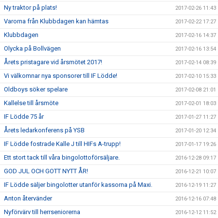
Ny traktor på plats!
2017-02-26 11:43
Varorna från Klubbdagen kan hämtas
2017-02-22 17:27
Klubbdagen
2017-02-16 14:37
Olycka på Bollvägen
2017-02-16 13:54
Årets pristagare vid årsmötet 2017!
2017-02-14 08:39
Vi välkomnar nya sponsorer till IF Lödde!
2017-02-10 15:33
Oldboys söker spelare
2017-02-08 21:01
Kallelse till årsmöte
2017-02-01 18:03
IF Lödde 75 år
2017-01-27 11:27
Årets ledarkonferens på YSB
2017-01-20 12:34
IF Lödde fostrade Kalle J till HIFs A-trupp!
2017-01-17 19:26
Ett stort tack till våra bingolottoförsäljare.
2016-12-28 09:17
GOD JUL OCH GOTT NYTT ÅR!
2016-12-21 10:07
IF Lödde säljer bingolotter utanför kassorna på Maxi.
2016-12-19 11:27
Anton återvänder
2016-12-16 07:48
Nyförvärv till herrseniorerna
2016-12-12 11:52