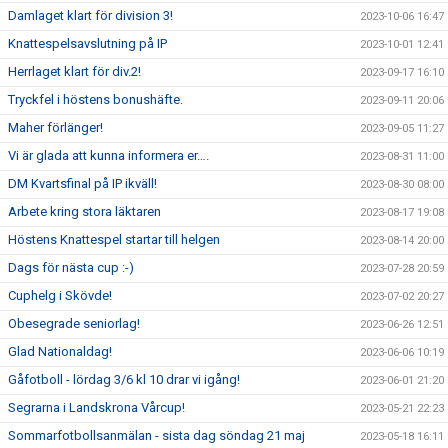
Damlaget klart för division 3!
2023-10-06 16:47
Knattespelsavslutning på IP
2023-10-01 12:41
Herrlaget klart för div.2!
2023-09-17 16:10
Tryckfel i höstens bonushäfte.
2023-09-11 20:06
Maher förlänger!
2023-09-05 11:27
Vi är glada att kunna informera er….
2023-08-31 11:00
DM Kvartsfinal på IP ikväll!
2023-08-30 08:00
Arbete kring stora läktaren
2023-08-17 19:08
Höstens Knattespel startar till helgen
2023-08-14 20:00
Dags för nästa cup :-)
2023-07-28 20:59
Cuphelg i Skövde!
2023-07-02 20:27
Obesegrade seniorlag!
2023-06-26 12:51
Glad Nationaldag!
2023-06-06 10:19
Gåfotboll - lördag 3/6 kl 10 drar vi igång!
2023-06-01 21:20
Segrarna i Landskrona Vårcup!
2023-05-21 22:23
Sommarfotbollsanmälan - sista dag söndag 21 maj
2023-05-18 16:11