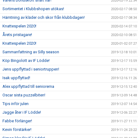
Vårens bonuskort snart här!
2020-02-19 22:34
Sortimentet i Klubbshopen utökas!
2020-02-17 08:50
Hämtning av kläder och skor från klubbdagen!
2020-02-17 08:34
Knattespelen 2020!
2020-02-14 07:10
Årets pristagare!
2020-02-10 08:51
Knattespelen 2020!
2020-01-02 07:27
Sammanfattning av Silly season
2019-12-18 10:01
Köp Bingolott av IF Lödde!
2019-12-17 15:59
Jens uppflyttad i seniortruppen!
2019-12-17 12:16
Isak uppflyttad!
2019-12-16 11:26
Alex uppflyttad till seniorerna
2019-12-15 12:40
Oscar sista puzzelbiten!
2019-12-09 14:48
Tips inför julen
2019-12-07 14:54
Jagge åter i IF Lödde!
2019-12-06 22:27
Fabbe förlänger!
2019-11-27 11:11
Kevin förstärker!
2019-11-24 23:22