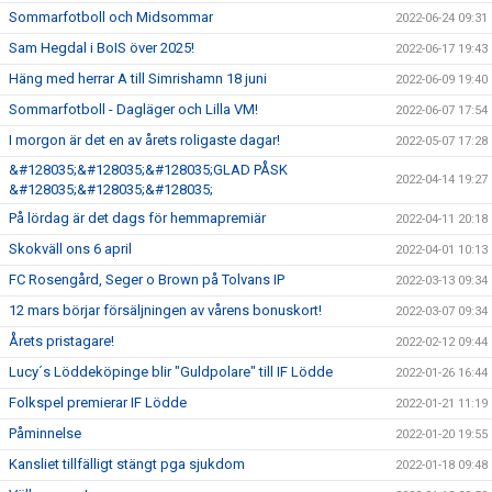
Sommarfotboll och Midsommar
2022-06-24 09:31
Sam Hegdal i BoIS över 2025!
2022-06-17 19:43
Häng med herrar A till Simrishamn 18 juni
2022-06-09 19:40
Sommarfotboll - Dagläger och Lilla VM!
2022-06-07 17:54
I morgon är det en av årets roligaste dagar!
2022-05-07 17:28
&#128035;&#128035;&#128035;GLAD PÅSK
2022-04-14 19:27
&#128035;&#128035;&#128035;
På lördag är det dags för hemmapremiär
2022-04-11 20:18
Skokväll ons 6 april
2022-04-01 10:13
FC Rosengård, Seger o Brown på Tolvans IP
2022-03-13 09:34
12 mars börjar försäljningen av vårens bonuskort!
2022-03-07 09:34
Årets pristagare!
2022-02-12 09:44
Lucy´s Löddeköpinge blir "Guldpolare" till IF Lödde
2022-01-26 16:44
Folkspel premierar IF Lödde
2022-01-21 11:19
Påminnelse
2022-01-20 19:55
Kansliet tillfälligt stängt pga sjukdom
2022-01-18 09:48