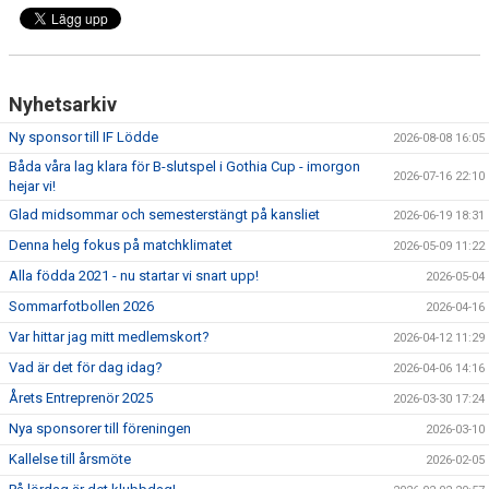
KLUBBSHOPEN
MEDLEMSFÖRMÅNER
Nyhetsarkiv
Ny sponsor till IF Lödde
2026-08-08 16:05
Båda våra lag klara för B-slutspel i Gothia Cup - imorgon
2026-07-16 22:10
hejar vi!
Glad midsommar och semesterstängt på kansliet
2026-06-19 18:31
Denna helg fokus på matchklimatet
2026-05-09 11:22
Alla födda 2021 - nu startar vi snart upp!
2026-05-04
Sommarfotbollen 2026
2026-04-16
Var hittar jag mitt medlemskort?
2026-04-12 11:29
Vad är det för dag idag?
2026-04-06 14:16
Årets Entreprenör 2025
2026-03-30 17:24
Nya sponsorer till föreningen
2026-03-10
Kallelse till årsmöte
2026-02-05