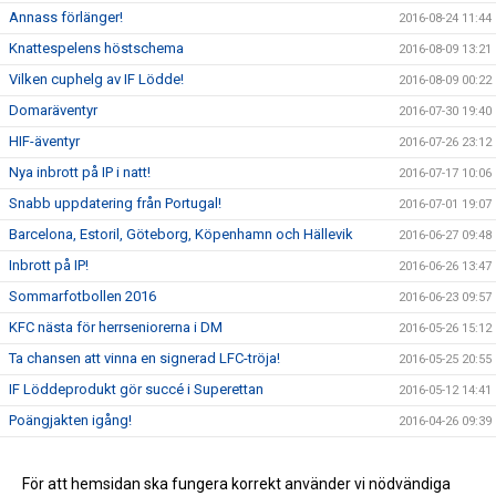
Annass förlänger!
2016-08-24 11:44
Knattespelens höstschema
2016-08-09 13:21
Vilken cuphelg av IF Lödde!
2016-08-09 00:22
Domaräventyr
2016-07-30 19:40
HIF-äventyr
2016-07-26 23:12
Nya inbrott på IP i natt!
2016-07-17 10:06
Snabb uppdatering från Portugal!
2016-07-01 19:07
Barcelona, Estoril, Göteborg, Köpenhamn och Hällevik
2016-06-27 09:48
Inbrott på IP!
2016-06-26 13:47
Sommarfotbollen 2016
2016-06-23 09:57
KFC nästa för herrseniorerna i DM
2016-05-26 15:12
Ta chansen att vinna en signerad LFC-tröja!
2016-05-25 20:55
IF Löddeprodukt gör succé i Superettan
2016-05-12 14:41
Poängjakten igång!
2016-04-26 09:39
Team Sportia Sommarfotboll 2016
2016-04-11 18:47
Nu är vi live med nya sidan!
För att hemsidan ska fungera korrekt använder vi nödvändiga
2016-04-01 06:20