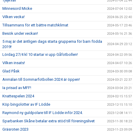
Tjejkväll
2024-07-04 22:44
Minnesord Micke
2024-07-04 12:02
Vilken vecka!
2024-06-25 22:40
Tillsammans för ett bättre matchklimat
2024-05-17 23:46
Besök under veckan!
2024-05-16 21:36
5 maj är det äntligen dags starta grupperna för barn födda
2024-04-29 23:12
2019!
Lördag 27/4 kl 10 startar vi upp Gåfotbollen!
2024-04-22 09:56
Vilken insats!
2024-04-07 10:26
Glad Påsk
2024-03-30 09:08
Anmälan till Sommarfotbollen 2024 är öppen!
2024-03-21 22:37
Ia prisad av MFF!
2024-03-04 23:21
Knattespelen 2024
2024-02-15 15:57
Köp bingolotter av IF Lödde
2023-12-15 15:10
Raymond ny guldpolare till IF Lödde inför 2024.
2023-12-08 14:11
Sparbanken Skåne betalar extra stöd till föreningslivet
2023-11-30 18:23
Gräsroten 2023
2023-11-23 09:09