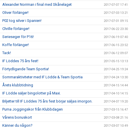
Alexander Norrman i final med Skånelaget
2017-07-07 17:41
Oliver förlänger!
2017-07-03 13:21
P02 tog silver i Spanien!
2017-07-01 09:15
Chrille förlänger!
2017-06-22 23:30
Serieseger för P16!
2017-06-19 07:40
Koffe förlänger!
2017-06-15 23:52
Tack!
2017-06-12 09:07
IF Löddes 75 års fest!
2017-05-15 13:13
Förtydligande Team Sportia!
2017-04-25 19:24
Sommaraktiviteter med IF Lödde & Team Sportia
2017-04-24 13:30
Årets klubbtidning
2017-04-15 14:44
IF Lödde säljer bingolotter på Maxi.
2017-04-10 14:15
Biljetter till IF Löddes 75 års fest börjar säljas imorgon.
2017-04-07 19:20
Puma Joggingskor från Klubbdagen
2017-03-15 16:47
Vårens bonuskort
2017-03-08 21:16
Känner du någon?
2017-03-07 10:49