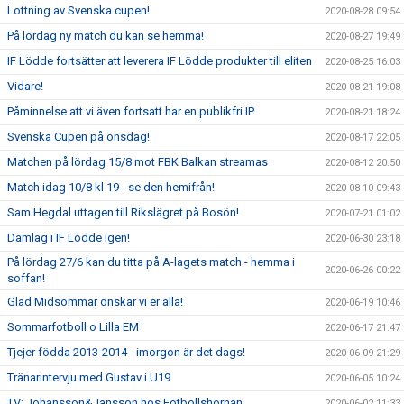
Lottning av Svenska cupen!
2020-08-28 09:54
På lördag ny match du kan se hemma!
2020-08-27 19:49
IF Lödde fortsätter att leverera IF Lödde produkter till eliten
2020-08-25 16:03
Vidare!
2020-08-21 19:08
Påminnelse att vi även fortsatt har en publikfri IP
2020-08-21 18:24
Svenska Cupen på onsdag!
2020-08-17 22:05
Matchen på lördag 15/8 mot FBK Balkan streamas
2020-08-12 20:50
Match idag 10/8 kl 19 - se den hemifrån!
2020-08-10 09:43
Sam Hegdal uttagen till Rikslägret på Bosön!
2020-07-21 01:02
Damlag i IF Lödde igen!
2020-06-30 23:18
På lördag 27/6 kan du titta på A-lagets match - hemma i
2020-06-26 00:22
soffan!
Glad Midsommar önskar vi er alla!
2020-06-19 10:46
Sommarfotboll o Lilla EM
2020-06-17 21:47
Tjejer födda 2013-2014 - imorgon är det dags!
2020-06-09 21:29
Tränarintervju med Gustav i U19
2020-06-05 10:24
TV: Johansson&Jansson hos Fotbollshörnan
2020-06-02 11:33