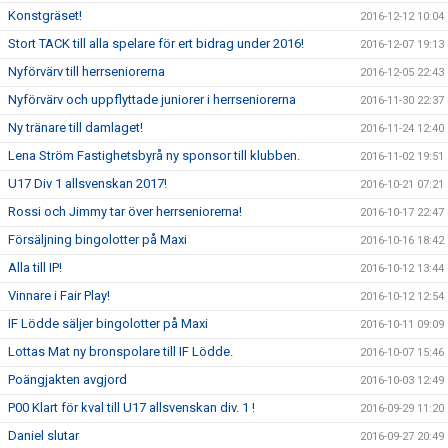
Konstgräset!
2016-12-12 10:04
Stort TACK till alla spelare för ert bidrag under 2016!
2016-12-07 19:13
Nyförvärv till herrseniorerna
2016-12-05 22:43
Nyförvärv och uppflyttade juniorer i herrseniorerna
2016-11-30 22:37
Ny tränare till damlaget!
2016-11-24 12:40
Lena Ström Fastighetsbyrå ny sponsor till klubben.
2016-11-02 19:51
U17 Div 1 allsvenskan 2017!
2016-10-21 07:21
Rossi och Jimmy tar över herrseniorerna!
2016-10-17 22:47
Försäljning bingolotter på Maxi
2016-10-16 18:42
Alla till IP!
2016-10-12 13:44
Vinnare i Fair Play!
2016-10-12 12:54
IF Lödde säljer bingolotter på Maxi
2016-10-11 09:09
Lottas Mat ny bronspolare till IF Lödde.
2016-10-07 15:46
Poängjakten avgjord
2016-10-03 12:49
P00 Klart för kval till U17 allsvenskan div. 1 !
2016-09-29 11:20
Daniel slutar
2016-09-27 20:49