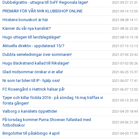
Dubbelgrattis - uttagna till SvFF Regionala läger!
2021-09-27 21:01
PREMIÄR FÖR VÅR NYA KLUBBSHOP ONLINE
2021-09-14 12:05
Höstens bonuskort är här
2021-08-28 14:11
Känner du vår nya kanslist?
2021-08-26 22:00
Hugo uttagen till landslagsläger!
2021-08-10 15:18
Aktuella direktiv - uppdaterad 15/7
2021-07-15 12:13
Dubbla serieledningar över sommaren!
2021-07-04 23:42
Hugo Bäckstrand kallad till Riksläger!
2021-07-02 00:26
Glad midsommar önskar vi er alla!
2021-06-25 15:37
Ni som tar bilen till IP - hjälp oss!
2021-06-07 17:41
FC Rosengård o Hattrick hälsar på!
2021-06-07 12:02
Tjejer och killar födda 2016 - på söndag 16 maj träffas vi
2021-05-10 20:33
första gången!
Valborg o kansliets öppettider
2021-04-29 18:49
På torsdag kommer Puma Shoevan fullastad med
2021-04-06 21:28
fotbollsskor
Bingolotter till påskbingo 4 april
2021-04-03 17:30