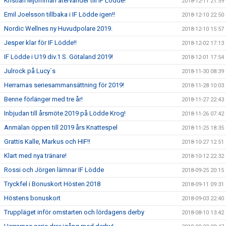
Kristian Mjörnman återvänder till IF Lödde!
2018-12-11 21:59
Emil Joelsson tillbaka i IF Lödde igen!!
2018-12-10 22:50
Nordic Wellnes ny Huvudpolare 2019.
2018-12-10 15:57
Jesper klar för IF Lödde!!
2018-12-02 17:13
IF Lödde i U19 div.1 S. Götaland 2019!
2018-12-01 17:54
Julrock på Lucy´s
2018-11-30 08:39
Herrarnas seriesammansättning för 2019!
2018-11-28 10:03
Benne förlänger med tre år!
2018-11-27 22:43
Inbjudan till årsmöte 2019 på Lödde Krog!
2018-11-26 07:42
Anmälan öppen till 2019 års Knattespel
2018-11-25 18:35
Grattis Kalle, Markus och HIF!!
2018-10-27 12:51
Klart med nya tränare!
2018-10-12 22:32
Rossi och Jörgen lämnar IF Lödde
2018-09-25 20:15
Tryckfel i Bonuskort Hösten 2018
2018-09-11 09:31
Höstens bonuskort
2018-09-03 22:40
Truppläget inför omstarten och lördagens derby
2018-08-10 13:42