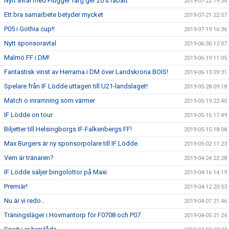
Nytt avtal med Flügger färg ger 20% rabatt
2019-07-22 19:34
Ett bra samarbete betyder mycket
2019-07-21 22:57
P05 i Gothia cup!!
2019-07-19 16:36
Nytt sponsoravtal
2019-06-30 12:07
Malmö FF i DM!
2019-06-19 11:05
Fantastisk vinst av Herrarna i DM över Landskrona BOIS!
2019-06-13 09:31
Spelare från IF Lödde uttagen till U21-landslaget!
2019-05-28 09:18
Match o inramning som värmer
2019-05-19 22:40
IF Lödde on tour
2019-05-16 17:49
Biljetter till Helsingborgs IF-Falkenbergs FF!
2019-05-15 18:08
Max Burgers är ny sponsorpolare till IF Lödde.
2019-05-02 11:23
Vem är tränaren?
2019-04-24 22:28
IF Lödde säljer bingolottor på Maxi
2019-04-16 14:19
Premiär!
2019-04-12 20:53
Nu är vi redo..
2019-04-07 21:46
Träningsläger i Hovmantorp för F0708 och P07
2019-04-05 21:24