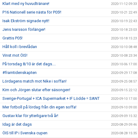
Klart med ny huvudtränare!
2020-11-12 09:33
P16 Nationell serie nästa för P05!!
2020-10-21 22:49
Isak Ekström signade nytt!
2020-10-19 22:43
Jens Ivarsson förlänger!
2020-10-18 23:03
Grattis P05!
2020-10-18 15:23
Håll koll i brevlådan
2020-10-10 08:48
Vinst mot ÖIS!
2020-10-08 23:34
På torsdag 8/10 är det dags....
2020-10-06 17:00
#framtidenskapten
2020-09-29 17:08
Lördagens match mot Nike i soffan!
2020-09-25 08:57
Kim och Jörgen slutar efter säsongen!
2020-09-15 22:12
Sverige-Portugal + ICA Supermarket + IF Lödde = SANT
2020-09-10 17:00
Mer fotboll på lördag från din egen soffa!
2020-09-10 09:00
Gustav klar för ytterligare två år!
2020-09-09 15:32
Idag är det dags
2020-08-29 09:46
ÖIS till IP i Svenska cupen
2020-08-28 15:35