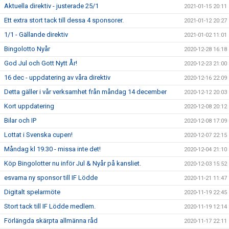
Aktuella direktiv - justerade 25/1
2021-01-15 20:11
Ett extra stort tack till dessa 4 sponsorer.
2021-01-12 20:27
1/1 - Gällande direktiv
2021-01-02 11:01
Bingolotto Nyår
2020-12-28 16:18
God Jul och Gott Nytt År!
2020-12-23 21:00
16 dec - uppdatering av våra direktiv
2020-12-16 22:09
Detta gäller i vår verksamhet från måndag 14 december
2020-12-12 20:03
Kort uppdatering
2020-12-08 20:12
Bilar och IP
2020-12-08 17:09
Lottat i Svenska cupen!
2020-12-07 22:15
Måndag kl 19.30 - missa inte det!
2020-12-04 21:10
Köp Bingolotter nu inför Jul & Nyår på kansliet.
2020-12-03 15:52
esvama ny sponsor till IF Lödde
2020-11-21 11:47
Digitalt spelarmöte
2020-11-19 22:45
Stort tack till IF Lödde medlem.
2020-11-19 12:14
Förlängda skärpta allmänna råd
2020-11-17 22:11