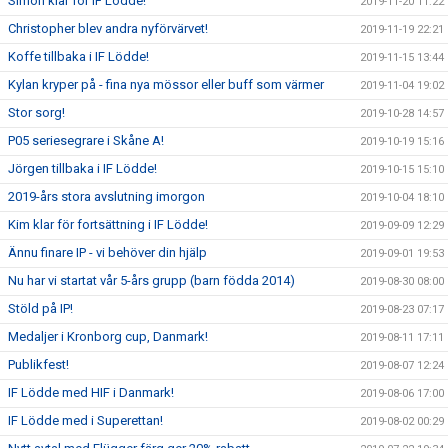
Simon klar för IF Lödde!
2019-11-20 11:22
Christopher blev andra nyförvärvet!
2019-11-19 22:21
Koffe tillbaka i IF Lödde!
2019-11-15 13:44
Kylan kryper på - fina nya mössor eller buff som värmer
2019-11-04 19:02
Stor sorg!
2019-10-28 14:57
P05 seriesegrare i Skåne A!
2019-10-19 15:16
Jörgen tillbaka i IF Lödde!
2019-10-15 15:10
2019-års stora avslutning imorgon
2019-10-04 18:10
Kim klar för fortsättning i IF Lödde!
2019-09-09 12:29
Ännu finare IP - vi behöver din hjälp
2019-09-01 19:53
Nu har vi startat vår 5-års grupp (barn födda 2014)
2019-08-30 08:00
Stöld på IP!
2019-08-23 07:17
Medaljer i Kronborg cup, Danmark!
2019-08-11 17:11
Publikfest!
2019-08-07 12:24
IF Lödde med HIF i Danmark!
2019-08-06 17:00
IF Lödde med i Superettan!
2019-08-02 00:29