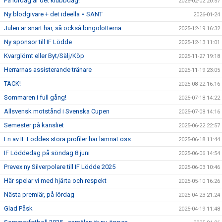
På lördag är det klubbdag!
2026-02-02 20:57
Ny blodgivare + det ideella = SANT
2026-01-24
Julen är snart här, så också bingolotterna
2025-12-19 16:32
Ny sponsor till IF Lödde
2025-12-13 11:01
Kvarglömt eller Byt/Sälj/Köp
2025-11-27 19:18
Herrarnas assisterande tränare
2025-11-19 23:05
TACK!
2025-08-22 16:16
Sommaren i full gång!
2025-07-18 14:22
Allsvensk motstånd i Svenska Cupen
2025-07-08 14:16
Semester på kansliet
2025-06-22 22:57
En av IF Löddes stora profiler har lämnat oss
2025-06-18 11:44
IF Löddedag på söndag 8 juni
2025-06-06 14:54
Prevex ny Silverpolare till IF Lödde 2025
2025-06-03 10:46
Här spelar vi med hjärta och respekt
2025-05-10 16:26
Nästa premiär, på lördag
2025-04-23 21:24
Glad Påsk
2025-04-19 11:48