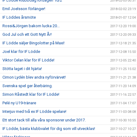
IF Lödde Klubbdag lördagen 10/2
2018-02-03 00:31
Emil Joelsson förlänger!
2018-02-02 23:19
IF Löddes årsmöte
2018-01-07 12:04
Rossi&Jörgen bakom lucka 20...
2017-12-20 19:00
God Jul och ett Gott Nytt År!
2017-12-20 09:33
IF Lödde säljer Bingolotter på Maxi!
2017-12-18 21:35
Joel klar för IF Lödde
2017-12-08 15:50
Viktor Celan klar för IF Lödde!
2017-12-05 22:40
Stötta laget i dit hjärta!
2017-11-25 15:02
Cimon Lydén blev andra nyförvärvet!
2017-11-21 21:38
Svenska spel ger återbäring.
2017-11-20 14:09
Simon Råstedt klar för IF Lödde!
2017-11-16 22:57
Pelé ny U19-tränare
2017-11-04 17:07
Interjuv med två ex IF Lödde spelare!
2017-11-03 08:08
Ett stort tack till alla våra sponsorer under 2017.
2017-10-30 10:55
IF Lödde, bästa klubbvalet för dig som vill utvecklas!
2017-10-27 10:27