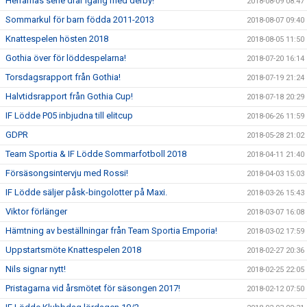
Herrarnas serie drar igång med derby!
2018-08-09 08:47
Sommarkul för barn födda 2011-2013
2018-08-07 09:40
Knattespelen hösten 2018
2018-08-05 11:50
Gothia över för löddespelarna!
2018-07-20 16:14
Torsdagsrapport från Gothia!
2018-07-19 21:24
Halvtidsrapport från Gothia Cup!
2018-07-18 20:29
IF Lödde P05 inbjudna till elitcup
2018-06-26 11:59
GDPR
2018-05-28 21:02
Team Sportia & IF Lödde Sommarfotboll 2018
2018-04-11 21:40
Försäsongsintervju med Rossi!
2018-04-03 15:03
IF Lödde säljer påsk-bingolotter på Maxi.
2018-03-26 15:43
Viktor förlänger
2018-03-07 16:08
Hämtning av beställningar från Team Sportia Emporia!
2018-03-02 17:59
Uppstartsmöte Knattespelen 2018
2018-02-27 20:36
Nils signar nytt!
2018-02-25 22:05
Pristagarna vid årsmötet för säsongen 2017!
2018-02-12 07:50