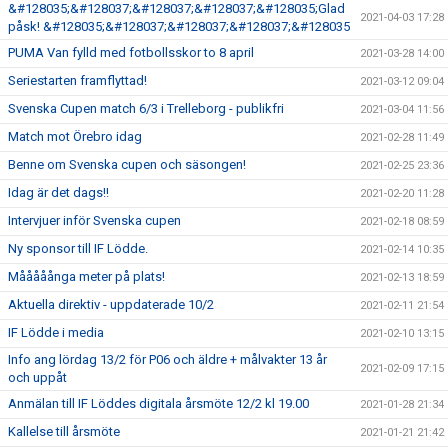
&#128035;&#128037;&#128037;&#128037;&#128035;Glad
2021-04-03 17:28
påsk! &#128035;&#128037;&#128037;&#128037;&#128035
PUMA Van fylld med fotbollsskor to 8 april
2021-03-28 14:00
Seriestarten framflyttad!
2021-03-12 09:04
Svenska Cupen match 6/3 i Trelleborg - publikfri
2021-03-04 11:56
Match mot Örebro idag
2021-02-28 11:49
Benne om Svenska cupen och säsongen!
2021-02-25 23:36
Idag är det dags!!
2021-02-20 11:28
Intervjuer inför Svenska cupen
2021-02-18 08:59
Ny sponsor till IF Lödde.
2021-02-14 10:35
Mååååånga meter på plats!
2021-02-13 18:59
Aktuella direktiv - uppdaterade 10/2
2021-02-11 21:54
IF Lödde i media
2021-02-10 13:15
Info ang lördag 13/2 för P06 och äldre + målvakter 13 år
2021-02-09 17:15
och uppåt
Anmälan till IF Löddes digitala årsmöte 12/2 kl 19.00
2021-01-28 21:34
Kallelse till årsmöte
2021-01-21 21:42