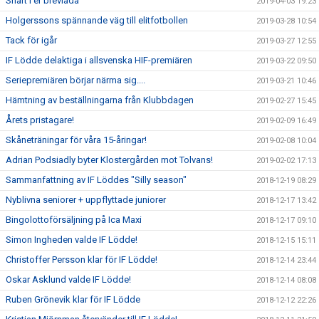
Snart i er brevlåda
2019-04-03 19:23
Holgerssons spännande väg till elitfotbollen
2019-03-28 10:54
Tack för igår
2019-03-27 12:55
IF Lödde delaktiga i allsvenska HIF-premiären
2019-03-22 09:50
Seriepremiären börjar närma sig....
2019-03-21 10:46
Hämtning av beställningarna från Klubbdagen
2019-02-27 15:45
Årets pristagare!
2019-02-09 16:49
Skåneträningar för våra 15-åringar!
2019-02-08 10:04
Adrian Podsiadly byter Klostergården mot Tolvans!
2019-02-02 17:13
Sammanfattning av IF Löddes "Silly season"
2018-12-19 08:29
Nyblivna seniorer + uppflyttade juniorer
2018-12-17 13:42
Bingolottoförsäljning på Ica Maxi
2018-12-17 09:10
Simon Ingheden valde IF Lödde!
2018-12-15 15:11
Christoffer Persson klar för IF Lödde!
2018-12-14 23:44
Oskar Asklund valde IF Lödde!
2018-12-14 08:08
Ruben Grönevik klar för IF Lödde
2018-12-12 22:26