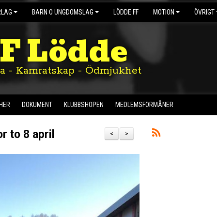
RLAG
BARN O UNGDOMSLAG
LÖDDE FF
MOTION
ÖVRIGT
IF Lödde
ta - Kamratskap - Ödmjukhet
HER
DOKUMENT
KLUBBSHOPEN
MEDLEMSFÖRMÅNER
 to 8 april
<
>