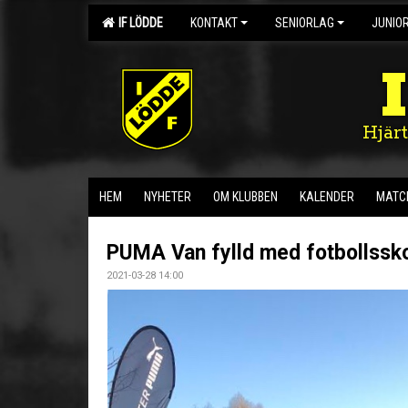
IF LÖDDE
KONTAKT
SENIORLAG
JUNIO
Hjär
HEM
NYHETER
OM KLUBBEN
KALENDER
MATC
PUMA Van fylld med fotbollsskor
2021-03-28 14:00