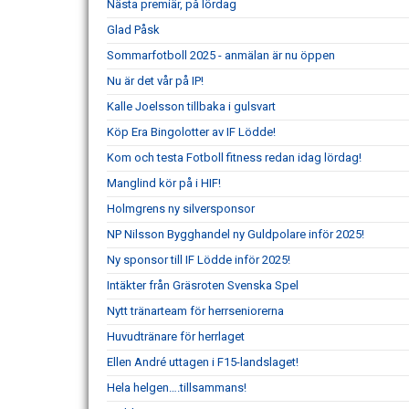
Nästa premiär, på lördag
Glad Påsk
Sommarfotboll 2025 - anmälan är nu öppen
Nu är det vår på IP!
Kalle Joelsson tillbaka i gulsvart
Köp Era Bingolotter av IF Lödde!
Kom och testa Fotboll fitness redan idag lördag!
Manglind kör på i HIF!
Holmgrens ny silversponsor
NP Nilsson Bygghandel ny Guldpolare inför 2025!
Ny sponsor till IF Lödde inför 2025!
Intäkter från Gräsroten Svenska Spel
Nytt tränarteam för herrseniorerna
Huvudtränare för herrlaget
Ellen André uttagen i F15-landslaget!
Hela helgen….tillsammans!