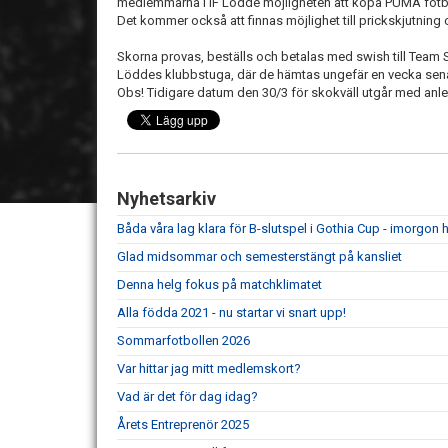
medlemmarna i IF Lödde möjligheten att köpa PUMA fotbolls
Det kommer också att finnas möjlighet till prickskjutning 
Skorna provas, beställs och betalas med swish till Team Sp
Löddes klubbstuga, där de hämtas ungefär en vecka sen
Obs! Tidigare datum den 30/3 för skokväll utgår med anled
Nyhetsarkiv
Båda våra lag klara för B-slutspel i Gothia Cup - imorgon he
Glad midsommar och semesterstängt på kansliet
Denna helg fokus på matchklimatet
Alla födda 2021 - nu startar vi snart upp!
Sommarfotbollen 2026
Var hittar jag mitt medlemskort?
Vad är det för dag idag?
Årets Entreprenör 2025