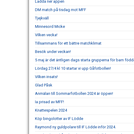
Ladda ner appen
DM match på tisdag mot MFF
Tjejkväll
Minnesord Micke
Vilken vecka!
Tillsammans för ett bättre matchklimat
Besök under veckan!
5 maj är det äntligen dags starta grupperna för barn född
Lördag 27/4 kl 10 startar vi upp Gåfotbollen!
Vilken insats!
Glad Påsk
Anmälan till Sommarfotbollen 2024 är öppen!
Ia prisad av MFF!
Knattespelen 2024
Köp bingolotter av IF Lödde
Raymond ny guldpolare till IF Lödde inför 2024.