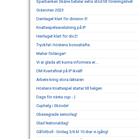
Sparbanken Skåne betalar extra stöd till föreningslivet
Gräsroten 2023
Damlaget klart för division 3!
Knattespelsavslutning på IP
Herrlaget klart för div.2!
Tryckfel i höstens bonushäfte.
Maher förlänger!
Vi är glada att kunna informera er….
DM Kvartsfinal på IP ikväll!
Arbete kring stora läktaren
Höstens Knattespel startar till helgen
Dags för nästa cup :-)
Cuphelg i Skövde!
Obesegrade seniorlag!
Glad Nationaldag!
Gåfotboll - lördag 3/6 kl 10 drar vi igång!