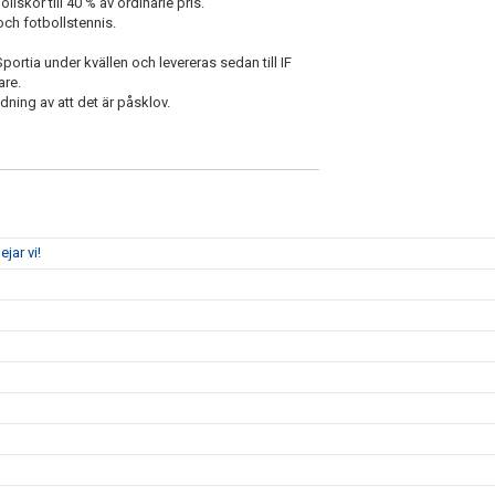
kor till 40 % av ordinarie pris.
och fotbollstennis.
ortia under kvällen och levereras sedan till IF
are.
ning av att det är påsklov.
jar vi!