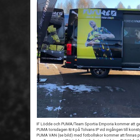
IF Lödde och PUMA/Team Sportia Emporia kommer att gen
PUMA torsdagen 8/4 på Tolvans IP vid ingången till konst
PUMA VAN (se bild) med fotbollskor kommer att finnas på 