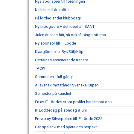
Nya sponsorer till föreningen
Kallelse till årsmöte
På lördag är det klubbdag!
Ny blodgivare + det ideella = SANT
Julen är snart här, så också bingolotterna
Ny sponsor till IF Lödde
Kvarglömt eller Byt/Sälj/Köp
Herrarnas assisterande tränare
TACK!
Sommaren i full gång!
Allsvensk motstånd i Svenska Cupen
Semester på kansliet
En av IF Löddes stora profiler har lämnat oss
IF Löddedag på söndag 8 juni
Prevex ny Silverpolare till IF Lödde 2025
Här spelar vi med hjärta och respekt