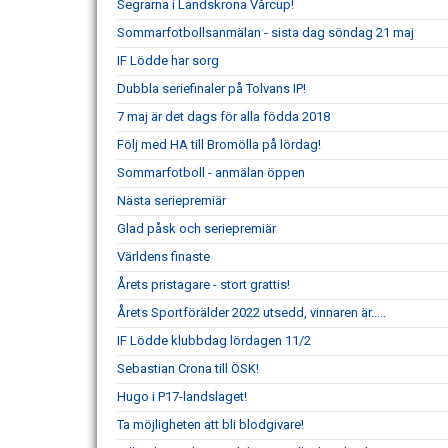
Segrarna i Landskrona Vårcup!
Sommarfotbollsanmälan - sista dag söndag 21 maj
IF Lödde har sorg
Dubbla seriefinaler på Tolvans IP!
7 maj är det dags för alla födda 2018
Följ med HA till Bromölla på lördag!
Sommarfotboll - anmälan öppen
Nästa seriepremiär
Glad påsk och seriepremiär
Världens finaste
Årets pristagare - stort grattis!
Årets Sportförälder 2022 utsedd, vinnaren är.....
IF Lödde klubbdag lördagen 11/2
Sebastian Crona till ÖSK!
Hugo i P17-landslaget!
Ta möjligheten att bli blodgivare!