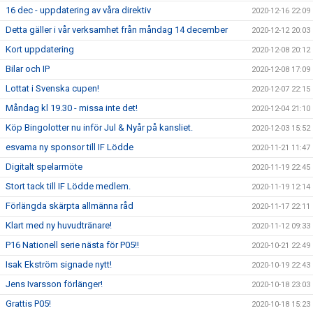
16 dec - uppdatering av våra direktiv
2020-12-16 22:09
Detta gäller i vår verksamhet från måndag 14 december
2020-12-12 20:03
Kort uppdatering
2020-12-08 20:12
Bilar och IP
2020-12-08 17:09
Lottat i Svenska cupen!
2020-12-07 22:15
Måndag kl 19.30 - missa inte det!
2020-12-04 21:10
Köp Bingolotter nu inför Jul & Nyår på kansliet.
2020-12-03 15:52
esvama ny sponsor till IF Lödde
2020-11-21 11:47
Digitalt spelarmöte
2020-11-19 22:45
Stort tack till IF Lödde medlem.
2020-11-19 12:14
Förlängda skärpta allmänna råd
2020-11-17 22:11
Klart med ny huvudtränare!
2020-11-12 09:33
P16 Nationell serie nästa för P05!!
2020-10-21 22:49
Isak Ekström signade nytt!
2020-10-19 22:43
Jens Ivarsson förlänger!
2020-10-18 23:03
Grattis P05!
2020-10-18 15:23