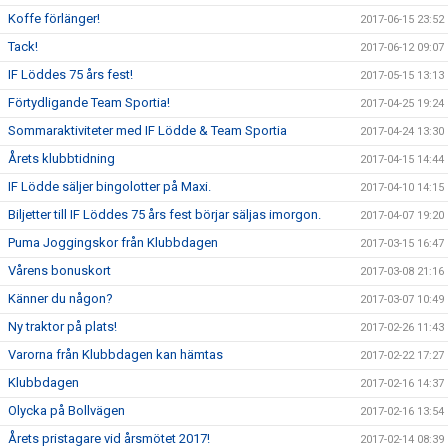
Koffe förlänger!
2017-06-15 23:52
Tack!
2017-06-12 09:07
IF Löddes 75 års fest!
2017-05-15 13:13
Förtydligande Team Sportia!
2017-04-25 19:24
Sommaraktiviteter med IF Lödde & Team Sportia
2017-04-24 13:30
Årets klubbtidning
2017-04-15 14:44
IF Lödde säljer bingolotter på Maxi.
2017-04-10 14:15
Biljetter till IF Löddes 75 års fest börjar säljas imorgon.
2017-04-07 19:20
Puma Joggingskor från Klubbdagen
2017-03-15 16:47
Vårens bonuskort
2017-03-08 21:16
Känner du någon?
2017-03-07 10:49
Ny traktor på plats!
2017-02-26 11:43
Varorna från Klubbdagen kan hämtas
2017-02-22 17:27
Klubbdagen
2017-02-16 14:37
Olycka på Bollvägen
2017-02-16 13:54
Årets pristagare vid årsmötet 2017!
2017-02-14 08:39