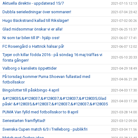
Aktuella direktiv - uppdaterad 15/7
2021-07-15 12:13
Dubbla serieledningar över sommaren!
2021-07-04 23:42
Hugo Bäckstrand kallad till Riksläger!
2021-07-02 00:26
Glad midsommar önskar vi er alla!
2021-06-25 15:37
Ni som tar bilen till IP - hjälp oss!
2021-06-07 17:41
FC Rosengård o Hattrick hälsar på!
2021-06-07 12:02
Tjejer och killar födda 2016 - på söndag 16 maj träffas vi
2021-05-10 20:33
första gången!
Valborg o kansliets öppettider
2021-04-29 18:49
På torsdag kommer Puma Shoevan fullastad med
2021-04-06 21:28
fotbollsskor
Bingolotter till påskbingo 4 april
2021-04-03 17:30
&#128035;&#128037;&#128037;&#128037;&#128035;Glad
2021-04-03 17:28
påsk! &#128035;&#128037;&#128037;&#128037;&#128035
PUMA Van fylld med fotbollsskor to 8 april
2021-03-28 14:00
Seriestarten framflyttad!
2021-03-12 09:04
Svenska Cupen match 6/3 i Trelleborg - publikfri
2021-03-04 11:56
Match mot Örebro idag