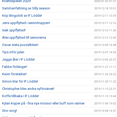
Knattespelen 2020!
2020-01-02 07:27
Sammanfattning av Silly season
2019-12-18 10:01
Köp Bingolott av IF Lödde!
2019-12-17 15:59
Jens uppflyttad i seniortruppen!
2019-12-17 12:16
Isak uppflyttad!
2019-12-16 11:26
Alex uppflyttad till seniorerna
2019-12-15 12:40
Oscar sista puzzelbiten!
2019-12-09 14:48
Tips inför julen
2019-12-07 14:54
Jagge åter i IF Lödde!
2019-12-06 22:27
Fabbe förlänger!
2019-11-27 11:11
Kevin förstärker!
2019-11-24 23:22
Simon klar för IF Lödde!
2019-11-20 11:22
Christopher blev andra nyförvärvet!
2019-11-19 22:21
Koffe tillbaka i IF Lödde!
2019-11-15 13:44
Kylan kryper på - fina nya mössor eller buff som värmer
2019-11-04 19:02
Stor sorg!
2019-10-28 14:57