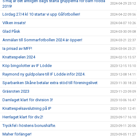
5 maj är det äntligen dags starta grupperna för barn födda
2024-04-29 23:12
2019!
Lördag 27/4 kl 10 startar vi upp Gåfotbollen!
2024-04-22 09:56
Vilken insats!
2024-04-07 10:26
Glad Påsk
2024-03-30 09:08
Anmälan till Sommarfotbollen 2024 är öppen!
2024-03-21 22:37
Ia prisad av MFF!
2024-03-04 23:21
Knattespelen 2024
2024-02-15 15:57
Köp bingolotter av IF Lödde
2023-12-15 15:10
Raymond ny guldpolare till IF Lödde inför 2024.
2023-12-08 14:11
Sparbanken Skåne betalar extra stöd till föreningslivet
2023-11-30 18:23
Gräsroten 2023
2023-11-23 09:09
Damlaget klart för division 3!
2023-10-06 16:47
Knattespelsavslutning på IP
2023-10-01 12:41
Herrlaget klart för div.2!
2023-09-17 16:10
Tryckfel i höstens bonushäfte.
2023-09-11 20:06
Maher förlänger!
2023-09-05 11:27