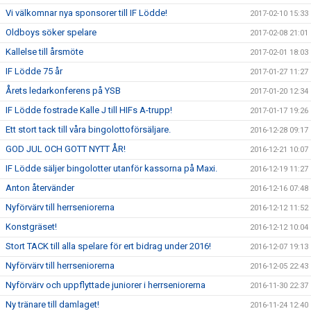
Vi välkomnar nya sponsorer till IF Lödde!
2017-02-10 15:33
Oldboys söker spelare
2017-02-08 21:01
Kallelse till årsmöte
2017-02-01 18:03
IF Lödde 75 år
2017-01-27 11:27
Årets ledarkonferens på YSB
2017-01-20 12:34
IF Lödde fostrade Kalle J till HIFs A-trupp!
2017-01-17 19:26
Ett stort tack till våra bingolottoförsäljare.
2016-12-28 09:17
GOD JUL OCH GOTT NYTT ÅR!
2016-12-21 10:07
IF Lödde säljer bingolotter utanför kassorna på Maxi.
2016-12-19 11:27
Anton återvänder
2016-12-16 07:48
Nyförvärv till herrseniorerna
2016-12-12 11:52
Konstgräset!
2016-12-12 10:04
Stort TACK till alla spelare för ert bidrag under 2016!
2016-12-07 19:13
Nyförvärv till herrseniorerna
2016-12-05 22:43
Nyförvärv och uppflyttade juniorer i herrseniorerna
2016-11-30 22:37
Ny tränare till damlaget!
2016-11-24 12:40