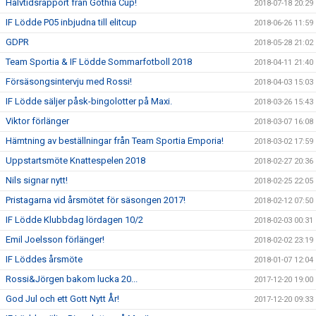
Halvtidsrapport från Gothia Cup!
2018-07-18 20:29
IF Lödde P05 inbjudna till elitcup
2018-06-26 11:59
GDPR
2018-05-28 21:02
Team Sportia & IF Lödde Sommarfotboll 2018
2018-04-11 21:40
Försäsongsintervju med Rossi!
2018-04-03 15:03
IF Lödde säljer påsk-bingolotter på Maxi.
2018-03-26 15:43
Viktor förlänger
2018-03-07 16:08
Hämtning av beställningar från Team Sportia Emporia!
2018-03-02 17:59
Uppstartsmöte Knattespelen 2018
2018-02-27 20:36
Nils signar nytt!
2018-02-25 22:05
Pristagarna vid årsmötet för säsongen 2017!
2018-02-12 07:50
IF Lödde Klubbdag lördagen 10/2
2018-02-03 00:31
Emil Joelsson förlänger!
2018-02-02 23:19
IF Löddes årsmöte
2018-01-07 12:04
Rossi&Jörgen bakom lucka 20...
2017-12-20 19:00
God Jul och ett Gott Nytt År!
2017-12-20 09:33