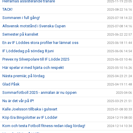
Herrarnas assisterande tränare
2025-11-19 23:05
TACK!
2025-08-22 16:16
Sommaren i full gång!
2025-07-18 14:22
Allsvensk motstånd i Svenska Cupen
2025-07-08 14:16
Semester på kansliet
2025-06-22 22:57
En av IF Löddes stora profiler har lämnat oss
2025-06-18 11:44
IF Löddedag på söndag 8 juni
2025-06-06 14:54
Prevex ny Silverpolare till IF Lödde 2025
2025-06-03 10:46
Här spelar vi med hjärta och respekt
2025-05-10 16:26
Nästa premiär, på lördag
2025-04-23 21:24
Glad Påsk
2025-04-19 11:48
Sommarfotboll 2025 - anmälan är nu öppen
2025-04-06
Nu är det vår på IP!
2025-03-29 21:51
Kalle Joelsson tillbaka i gulsvart
2025-01-08 00:33
Köp Era Bingolotter av IF Lödde!
2024-12-19 08:00
Kom och testa Fotboll fitness redan idag lördag!
2024-12-14 10:34