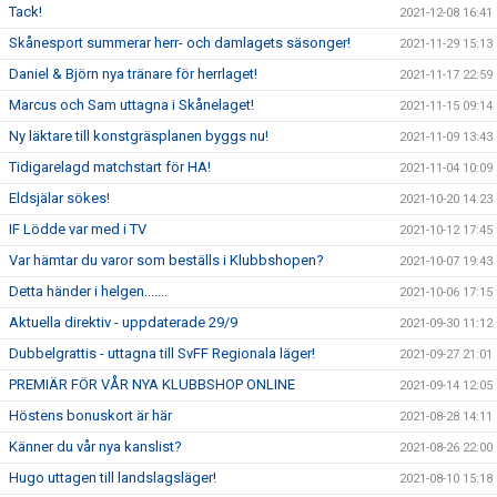
Tack!
2021-12-08 16:41
Skånesport summerar herr- och damlagets säsonger!
2021-11-29 15:13
Daniel & Björn nya tränare för herrlaget!
2021-11-17 22:59
Marcus och Sam uttagna i Skånelaget!
2021-11-15 09:14
Ny läktare till konstgräsplanen byggs nu!
2021-11-09 13:43
Tidigarelagd matchstart för HA!
2021-11-04 10:09
Eldsjälar sökes!
2021-10-20 14:23
IF Lödde var med i TV
2021-10-12 17:45
Var hämtar du varor som beställs i Klubbshopen?
2021-10-07 19:43
Detta händer i helgen.......
2021-10-06 17:15
Aktuella direktiv - uppdaterade 29/9
2021-09-30 11:12
Dubbelgrattis - uttagna till SvFF Regionala läger!
2021-09-27 21:01
PREMIÄR FÖR VÅR NYA KLUBBSHOP ONLINE
2021-09-14 12:05
Höstens bonuskort är här
2021-08-28 14:11
Känner du vår nya kanslist?
2021-08-26 22:00
Hugo uttagen till landslagsläger!
2021-08-10 15:18