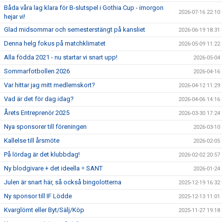
Båda våra lag klara för B-slutspel i Gothia Cup - imorgon
2026-07-16 22:10
hejar vi!
Glad midsommar och semesterstängt på kansliet
2026-06-19 18:31
Denna helg fokus på matchklimatet
2026-05-09 11:22
Alla födda 2021 - nu startar vi snart upp!
2026-05-04
Sommarfotbollen 2026
2026-04-16
Var hittar jag mitt medlemskort?
2026-04-12 11:29
Vad är det för dag idag?
2026-04-06 14:16
Årets Entreprenör 2025
2026-03-30 17:24
Nya sponsorer till föreningen
2026-03-10
Kallelse till årsmöte
2026-02-05
På lördag är det klubbdag!
2026-02-02 20:57
Ny blodgivare + det ideella = SANT
2026-01-24
Julen är snart här, så också bingolotterna
2025-12-19 16:32
Ny sponsor till IF Lödde
2025-12-13 11:01
Kvarglömt eller Byt/Sälj/Köp
2025-11-27 19:18