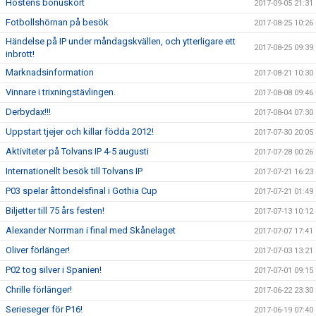
Höstens bonuskort
2017-09-05 21:31
Fotbollshörnan på besök
2017-08-25 10:26
Händelse på IP under måndagskvällen, och ytterligare ett
2017-08-25 09:39
inbrott!
Marknadsinformation
2017-08-21 10:30
Vinnare i trixningstävlingen.
2017-08-08 09:46
Derbydax!!!
2017-08-04 07:30
Uppstart tjejer och killar födda 2012!
2017-07-30 20:05
Aktiviteter på Tolvans IP 4-5 augusti
2017-07-28 00:26
Internationellt besök till Tolvans IP
2017-07-21 16:23
P03 spelar åttondelsfinal i Gothia Cup
2017-07-21 01:49
Biljetter till 75 års festen!
2017-07-13 10:12
Alexander Norrman i final med Skånelaget
2017-07-07 17:41
Oliver förlänger!
2017-07-03 13:21
P02 tog silver i Spanien!
2017-07-01 09:15
Chrille förlänger!
2017-06-22 23:30
Serieseger för P16!
2017-06-19 07:40