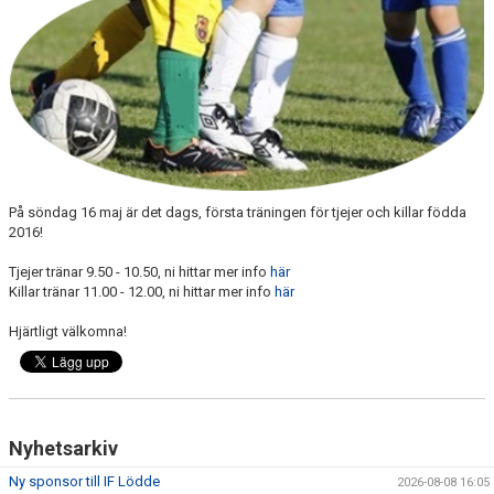
KLUBBSHOPEN
MEDLEMSFÖRMÅNER
På söndag 16 maj är det dags, första träningen för tjejer och killar födda
2016!
Tjejer tränar 9.50 - 10.50, ni hittar mer info
här
Killar tränar 11.00 - 12.00, ni hittar mer info
här
Hjärtligt välkomna!
Nyhetsarkiv
Ny sponsor till IF Lödde
2026-08-08 16:05