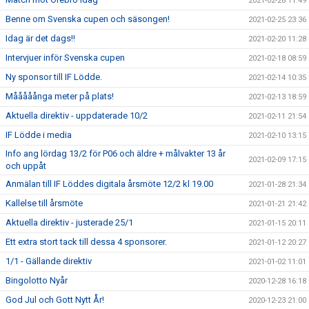
2021-02-28 11:49
Benne om Svenska cupen och säsongen!
2021-02-25 23:36
Idag är det dags!!
2021-02-20 11:28
Intervjuer inför Svenska cupen
2021-02-18 08:59
Ny sponsor till IF Lödde.
2021-02-14 10:35
Mååååånga meter på plats!
2021-02-13 18:59
Aktuella direktiv - uppdaterade 10/2
2021-02-11 21:54
IF Lödde i media
2021-02-10 13:15
Info ang lördag 13/2 för P06 och äldre + målvakter 13 år
2021-02-09 17:15
och uppåt
Anmälan till IF Löddes digitala årsmöte 12/2 kl 19.00
2021-01-28 21:34
Kallelse till årsmöte
2021-01-21 21:42
Aktuella direktiv - justerade 25/1
2021-01-15 20:11
Ett extra stort tack till dessa 4 sponsorer.
2021-01-12 20:27
1/1 - Gällande direktiv
2021-01-02 11:01
Bingolotto Nyår
2020-12-28 16:18
God Jul och Gott Nytt År!
2020-12-23 21:00