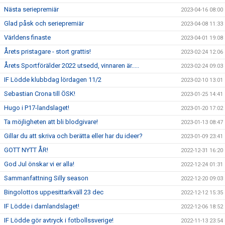
Nästa seriepremiär
2023-04-16 08:00
Glad påsk och seriepremiär
2023-04-08 11:33
Världens finaste
2023-04-01 19:08
Årets pristagare - stort grattis!
2023-02-24 12:06
Årets Sportförälder 2022 utsedd, vinnaren är.....
2023-02-24 09:03
IF Lödde klubbdag lördagen 11/2
2023-02-10 13:01
Sebastian Crona till ÖSK!
2023-01-25 14:41
Hugo i P17-landslaget!
2023-01-20 17:02
Ta möjligheten att bli blodgivare!
2023-01-13 08:47
Gillar du att skriva och berätta eller har du ideer?
2023-01-09 23:41
GOTT NYTT ÅR!
2022-12-31 16:20
God Jul önskar vi er alla!
2022-12-24 01:31
Sammanfattning Silly season
2022-12-20 09:03
Bingolottos uppesittarkväll 23 dec
2022-12-12 15:35
IF Lödde i damlandslaget!
2022-12-06 18:52
IF Lödde gör avtryck i fotbollssverige!
2022-11-13 23:54