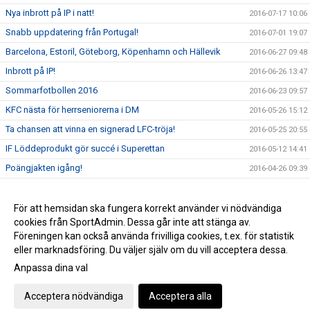
Nya inbrott på IP i natt!
2016-07-17 10:06
Snabb uppdatering från Portugal!
2016-07-01 19:07
Barcelona, Estoril, Göteborg, Köpenhamn och Hällevik
2016-06-27 09:48
Inbrott på IP!
2016-06-26 13:47
Sommarfotbollen 2016
2016-06-23 09:57
KFC nästa för herrseniorerna i DM
2016-05-26 15:12
Ta chansen att vinna en signerad LFC-tröja!
2016-05-25 20:55
IF Löddeprodukt gör succé i Superettan
2016-05-12 14:41
Poängjakten igång!
2016-04-26 09:39
Team Sportia Sommarfotboll 2016
2016-04-11 18:47
Nu är vi live med nya sidan!
För att hemsidan ska fungera korrekt använder vi nödvändiga
2016-04-01 06:20
cookies från SportAdmin. Dessa går inte att stänga av.
P00 vinnare i Future Cup!
2016-03-28 22:49
Föreningen kan också använda frivilliga cookies, t.ex. för statistik
eller marknadsföring. Du väljer själv om du vill acceptera dessa.
Anpassa dina val
Cookie-inställningar
Gå till Webbversion
Acceptera nödvändiga
Acceptera alla