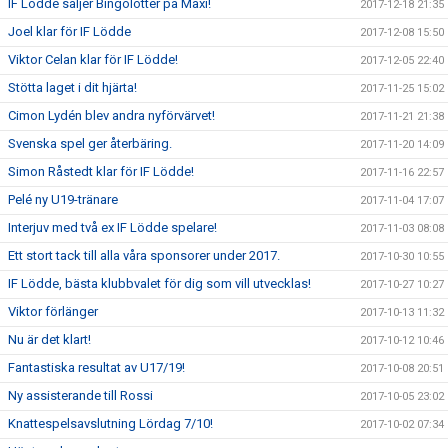
IF Lödde säljer Bingolotter på Maxi!
2017-12-18 21:35
Joel klar för IF Lödde
2017-12-08 15:50
Viktor Celan klar för IF Lödde!
2017-12-05 22:40
Stötta laget i dit hjärta!
2017-11-25 15:02
Cimon Lydén blev andra nyförvärvet!
2017-11-21 21:38
Svenska spel ger återbäring.
2017-11-20 14:09
Simon Råstedt klar för IF Lödde!
2017-11-16 22:57
Pelé ny U19-tränare
2017-11-04 17:07
Interjuv med två ex IF Lödde spelare!
2017-11-03 08:08
Ett stort tack till alla våra sponsorer under 2017.
2017-10-30 10:55
IF Lödde, bästa klubbvalet för dig som vill utvecklas!
2017-10-27 10:27
Viktor förlänger
2017-10-13 11:32
Nu är det klart!
2017-10-12 10:46
Fantastiska resultat av U17/19!
2017-10-08 20:51
Ny assisterande till Rossi
2017-10-05 23:02
Knattespelsavslutning Lördag 7/10!
2017-10-02 07:34