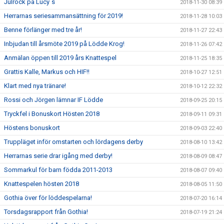
Julrock på Lucy´s
2018-11-30 08:39
Herrarnas seriesammansättning för 2019!
2018-11-28 10:03
Benne förlänger med tre år!
2018-11-27 22:43
Inbjudan till årsmöte 2019 på Lödde Krog!
2018-11-26 07:42
Anmälan öppen till 2019 års Knattespel
2018-11-25 18:35
Grattis Kalle, Markus och HIF!!
2018-10-27 12:51
Klart med nya tränare!
2018-10-12 22:32
Rossi och Jörgen lämnar IF Lödde
2018-09-25 20:15
Tryckfel i Bonuskort Hösten 2018
2018-09-11 09:31
Höstens bonuskort
2018-09-03 22:40
Truppläget inför omstarten och lördagens derby
2018-08-10 13:42
Herrarnas serie drar igång med derby!
2018-08-09 08:47
Sommarkul för barn födda 2011-2013
2018-08-07 09:40
Knattespelen hösten 2018
2018-08-05 11:50
Gothia över för löddespelarna!
2018-07-20 16:14
Torsdagsrapport från Gothia!
2018-07-19 21:24