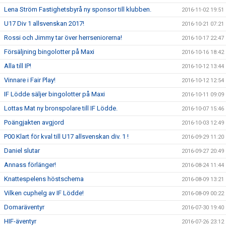
Lena Ström Fastighetsbyrå ny sponsor till klubben.
2016-11-02 19:51
U17 Div 1 allsvenskan 2017!
2016-10-21 07:21
Rossi och Jimmy tar över herrseniorerna!
2016-10-17 22:47
Försäljning bingolotter på Maxi
2016-10-16 18:42
Alla till IP!
2016-10-12 13:44
Vinnare i Fair Play!
2016-10-12 12:54
IF Lödde säljer bingolotter på Maxi
2016-10-11 09:09
Lottas Mat ny bronspolare till IF Lödde.
2016-10-07 15:46
Poängjakten avgjord
2016-10-03 12:49
P00 Klart för kval till U17 allsvenskan div. 1 !
2016-09-29 11:20
Daniel slutar
2016-09-27 20:49
Annass förlänger!
2016-08-24 11:44
Knattespelens höstschema
2016-08-09 13:21
Vilken cuphelg av IF Lödde!
2016-08-09 00:22
Domaräventyr
2016-07-30 19:40
HIF-äventyr
2016-07-26 23:12