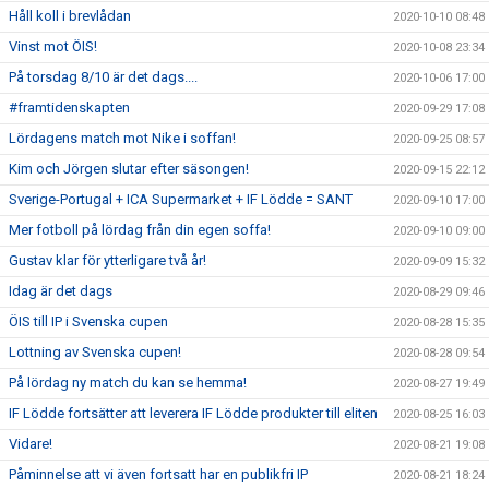
Håll koll i brevlådan
2020-10-10 08:48
Vinst mot ÖIS!
2020-10-08 23:34
På torsdag 8/10 är det dags....
2020-10-06 17:00
#framtidenskapten
2020-09-29 17:08
Lördagens match mot Nike i soffan!
2020-09-25 08:57
Kim och Jörgen slutar efter säsongen!
2020-09-15 22:12
Sverige-Portugal + ICA Supermarket + IF Lödde = SANT
2020-09-10 17:00
Mer fotboll på lördag från din egen soffa!
2020-09-10 09:00
Gustav klar för ytterligare två år!
2020-09-09 15:32
Idag är det dags
2020-08-29 09:46
ÖIS till IP i Svenska cupen
2020-08-28 15:35
Lottning av Svenska cupen!
2020-08-28 09:54
På lördag ny match du kan se hemma!
2020-08-27 19:49
IF Lödde fortsätter att leverera IF Lödde produkter till eliten
2020-08-25 16:03
Vidare!
2020-08-21 19:08
Påminnelse att vi även fortsatt har en publikfri IP
2020-08-21 18:24