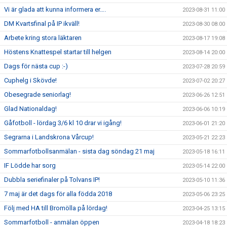
Vi är glada att kunna informera er….
2023-08-31 11:00
DM Kvartsfinal på IP ikväll!
2023-08-30 08:00
Arbete kring stora läktaren
2023-08-17 19:08
Höstens Knattespel startar till helgen
2023-08-14 20:00
Dags för nästa cup :-)
2023-07-28 20:59
Cuphelg i Skövde!
2023-07-02 20:27
Obesegrade seniorlag!
2023-06-26 12:51
Glad Nationaldag!
2023-06-06 10:19
Gåfotboll - lördag 3/6 kl 10 drar vi igång!
2023-06-01 21:20
Segrarna i Landskrona Vårcup!
2023-05-21 22:23
Sommarfotbollsanmälan - sista dag söndag 21 maj
2023-05-18 16:11
IF Lödde har sorg
2023-05-14 22:00
Dubbla seriefinaler på Tolvans IP!
2023-05-10 11:36
7 maj är det dags för alla födda 2018
2023-05-06 23:25
Följ med HA till Bromölla på lördag!
2023-04-25 13:15
Sommarfotboll - anmälan öppen
2023-04-18 18:23