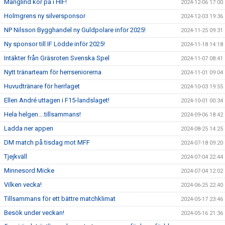
Manglind kör på i HIF!
2024-12-06 17:00
Holmgrens ny silversponsor
2024-12-03 19:36
NP Nilsson Bygghandel ny Guldpolare inför 2025!
2024-11-25 09:31
Ny sponsor till IF Lödde inför 2025!
2024-11-18 14:18
Intäkter från Gräsroten Svenska Spel
2024-11-07 08:41
Nytt tränarteam för herrseniorerna
2024-11-01 09:04
Huvudtränare för herrlaget
2024-10-03 19:55
Ellen André uttagen i F15-landslaget!
2024-10-01 00:34
Hela helgen….tillsammans!
2024-09-06 18:42
Ladda ner appen
2024-08-25 14:25
DM match på tisdag mot MFF
2024-07-18 09:20
Tjejkväll
2024-07-04 22:44
Minnesord Micke
2024-07-04 12:02
Vilken vecka!
2024-06-25 22:40
Tillsammans för ett bättre matchklimat
2024-05-17 23:46
Besök under veckan!
2024-05-16 21:36