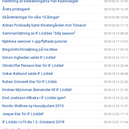
Hämtning av beställningarna från Klubbdagen
2019-02-27 15:45
Årets pristagare!
2019-02-09 16:49
Skåneträningar för våra 15-åringar!
2019-02-08 10:04
Adrian Podsiadly byter Klostergården mot Tolvans!
2019-02-02 17:13
Sammanfattning av IF Löddes "Silly season"
2018-12-19 08:29
Nyblivna seniorer + uppflyttade juniorer
2018-12-17 13:42
Bingolottoförsäljning på Ica Maxi
2018-12-17 09:10
Simon Ingheden valde IF Lödde!
2018-12-15 15:11
Christoffer Persson klar för IF Lödde!
2018-12-14 23:44
Oskar Asklund valde IF Lödde!
2018-12-14 08:08
Ruben Grönevik klar för IF Lödde
2018-12-12 22:26
Kristian Mjörnman återvänder till IF Lödde!
2018-12-11 21:59
Emil Joelsson tillbaka i IF Lödde igen!!
2018-12-10 22:50
Nordic Wellnes ny Huvudpolare 2019.
2018-12-10 15:57
Jesper klar för IF Lödde!!
2018-12-02 17:13
IF Lödde i U19 div.1 S. Götaland 2019!
2018-12-01 17:54