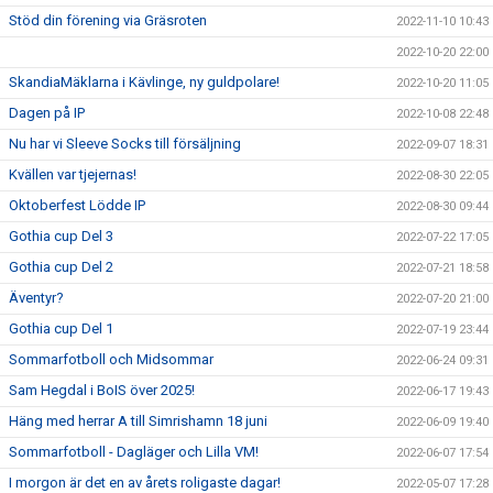
Stöd din förening via Gräsroten
2022-11-10 10:43
2022-10-20 22:00
SkandiaMäklarna i Kävlinge, ny guldpolare!
2022-10-20 11:05
Dagen på IP
2022-10-08 22:48
Nu har vi Sleeve Socks till försäljning
2022-09-07 18:31
Kvällen var tjejernas!
2022-08-30 22:05
Oktoberfest Lödde IP
2022-08-30 09:44
Gothia cup Del 3
2022-07-22 17:05
Gothia cup Del 2
2022-07-21 18:58
Äventyr?
2022-07-20 21:00
Gothia cup Del 1
2022-07-19 23:44
Sommarfotboll och Midsommar
2022-06-24 09:31
Sam Hegdal i BoIS över 2025!
2022-06-17 19:43
Häng med herrar A till Simrishamn 18 juni
2022-06-09 19:40
Sommarfotboll - Dagläger och Lilla VM!
2022-06-07 17:54
I morgon är det en av årets roligaste dagar!
2022-05-07 17:28