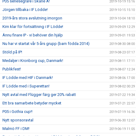
P05 seriesegrare i Skåne A!
2019-10-19 15:16
Jörgen tillbaka i IF Lödde!
2019-10-15 15:10
2019-års stora avslutning imorgon
2019-10-04 18:10
Kim klar för fortsättning i IF Lödde!
2019-09-09 12:29
Ännu finare IP - vi behöver din hjälp
2019-09-01 19:53
Nu har vi startat vår 5-års grupp (barn födda 2014)
2019-08-30 08:00
Stöld på IP!
2019-08-23 07:17
Medaljer i Kronborg cup, Danmark!
2019-08-11 17:11
Publikfest!
2019-08-07 12:24
IF Lödde med HIF i Danmark!
2019-08-06 17:00
IF Lödde med i Superettan!
2019-08-02 00:29
Nytt avtal med Flügger färg ger 20% rabatt
2019-07-22 19:34
Ett bra samarbete betyder mycket
2019-07-21 22:57
P05 i Gothia cup!!
2019-07-19 16:36
Nytt sponsoravtal
2019-06-30 12:07
Malmö FF i DM!
2019-06-19 11:05