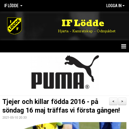
IF LÖDDE
LOGGA IN
IF Lödde
Hjärta - Kamratskap - Ödmjukhet
HEM
NYHETER
OM KLUBBEN
KALENDER
Tjejer och killar födda 2016 - på
<
>
MATCHER
söndag 16 maj träffas vi första gången!
2021-05-10 20:33
DOKUMENT