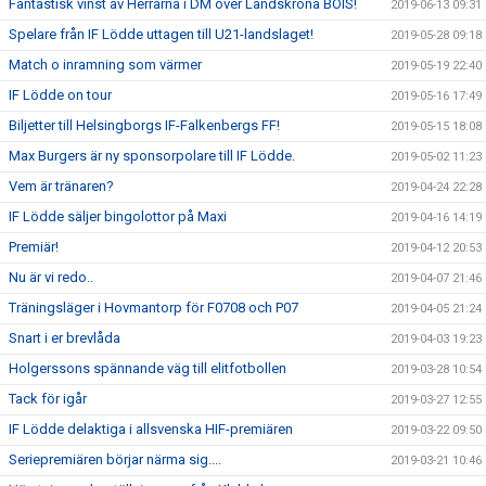
Fantastisk vinst av Herrarna i DM över Landskrona BOIS!
2019-06-13 09:31
Spelare från IF Lödde uttagen till U21-landslaget!
2019-05-28 09:18
Match o inramning som värmer
2019-05-19 22:40
IF Lödde on tour
2019-05-16 17:49
Biljetter till Helsingborgs IF-Falkenbergs FF!
2019-05-15 18:08
Max Burgers är ny sponsorpolare till IF Lödde.
2019-05-02 11:23
Vem är tränaren?
2019-04-24 22:28
IF Lödde säljer bingolottor på Maxi
2019-04-16 14:19
Premiär!
2019-04-12 20:53
Nu är vi redo..
2019-04-07 21:46
Träningsläger i Hovmantorp för F0708 och P07
2019-04-05 21:24
Snart i er brevlåda
2019-04-03 19:23
Holgerssons spännande väg till elitfotbollen
2019-03-28 10:54
Tack för igår
2019-03-27 12:55
IF Lödde delaktiga i allsvenska HIF-premiären
2019-03-22 09:50
Seriepremiären börjar närma sig....
2019-03-21 10:46