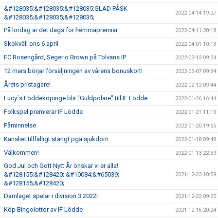
&#128035;&#128035;&#128035;GLAD PÅSK
2022-04-14 19:27
&#128035;&#128035;&#128035;
På lördag är det dags för hemmapremiär
2022-04-11 20:18
Skokväll ons 6 april
2022-04-01 10:13
FC Rosengård, Seger o Brown på Tolvans IP
2022-03-13 09:34
12 mars börjar försäljningen av vårens bonuskort!
2022-03-07 09:34
Årets pristagare!
2022-02-12 09:44
Lucy´s Löddeköpinge blir "Guldpolare" till IF Lödde
2022-01-26 16:44
Folkspel premierar IF Lödde
2022-01-21 11:19
Påminnelse
2022-01-20 19:55
Kansliet tillfälligt stängt pga sjukdom
2022-01-18 09:48
Välkommen!
2022-01-13 22:59
God Jul och Gott Nytt År önskar vi er alla!
&#128155;&#128420; &#10084;&#65039;
2021-12-23 10:59
&#128155;&#128420;
Damlaget spelar i division 3 2022!
2021-12-22 09:25
Köp Bingolottor av IF Lödde
2021-12-16 20:24